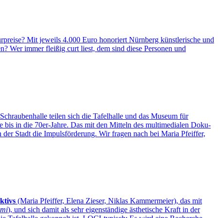
rpreise? Mit jeweils 4.000 Euro honoriert Nürnberg künstlerische und
en? Wer immer fleißig curt liest, dem sind diese Personen und
raubenhalle teilen sich die Tafelhalle und das Museum für
e bis in die 70er-Jahre. Das mit den Mitteln des multimedialen Doku-
der Stadt die Impulsförderung. Wir fragen nach bei Maria Pfeiffer,
ktivs
(Maria Pfeiffer, Elena Zieser, Niklas Kammermeier), das mit
ami
), und sich damit als sehr eigenständige ästhetische Kraft in der