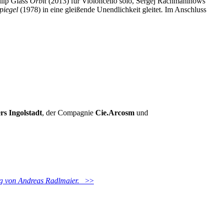
ilip Glass
Orbit
(2013) für Violoncello solo, Sergej Rachmaninows
Spiegel
(1978) in eine gleißende Unendlichkeit gleitet. Im Anschluss
rs Ingolstadt
, der Compagnie
Cie.Arcosm
und
ag von Andreas Radlmaier.
>>