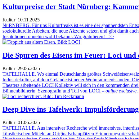
Kulturpreise der Stadt Nürnberg: Kammer
Kultur
10.11.2025
NüRNBERG. Für uns Kulturfreaks ist es eine der spannendsten Entsche
soziokulturelle Arbeiten, die neue Akzente setzen und gibt damit auch
Institutionen ohnehin wohl bekannt. Wir gratulieren!
>>
Die Spuren des Eisens im Feuer: Loci und 
Kultur
29.06.2025
TAFELHALLE. Wo einmal Deutschlands größtes Schweißeisenwalzwerk 
Industriekultur, auf dem Gelände ist neuer Wohnraum entstanden. Die 
Theaters arbeitende LOCI Kollektiv will sich in den kommenden drei J
Bühnenbildnerin, Szenografin und Teil von LOCI –
online exclusive
.
Deep Dive ins Tafelwerk: Impulsförderung 
Kultur
01.06.2025
TAFELHALLE. Aus intensiver Recherche wird immersives, interdiszipl
künstlerischen Mitteln an Originalschauplätzen Erinnerungsorte schafft,