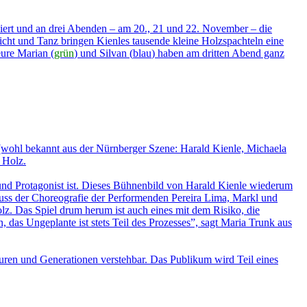
ert und an drei Abenden – am 20., 21 und 22. November – die
icht und Tanz bringen Kienles tausende kleine Holzspachteln eine
ure Marian (
grün
) und Silvan (
blau
) haben am dritten Abend ganz
(wohl bekannt aus der Nürnberger Szene: Harald Kienle, Michaela
 Holz.
d Protagonist ist. Dieses Bühnenbild von Harald Kienle wiederum
fluss der Choreografie der Performenden Pereira Lima, Markl und
olz. Das Spiel drum herum ist auch eines mit dem Risiko, die
as Ungeplante ist stets Teil des Prozesses”, sagt Maria Trunk aus
turen und Generationen verstehbar. Das Publikum wird Teil eines