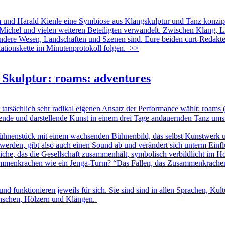
 und Harald Kienle eine Symbiose aus Klangskulptur und Tanz konzipi
 Michel und vielen weiteren Beteiligten verwandelt. Zwischen Klang, L
andere Wesen, Landschaften und Szenen sind. Eure beiden curt-Redakte
iationskette im Minutenprotokoll folgen.
>>
 Skulptur: roams: adventures
tsächlich sehr radikal eigenen Ansatz der Performance wählt: roams 
ende und darstellende Kunst in einem drei Tage andauernden Tanz ums
hnenstück mit einem wachsenden Bühnenbild, das selbst Kunstwerk un
 werden, gibt also auch einen Sound ab und verändert sich unterm Ein
liche, das die Gesellschaft zusammenhält, symbolisch verbildlicht im H
ammenkrachen wie ein Jenga-Turm? “Das Fallen, das Zusammenkrachen, d
 funktionieren jeweils für sich. Sie sind sind in allen Sprachen, Kul
enschen, Hölzern und Klängen.