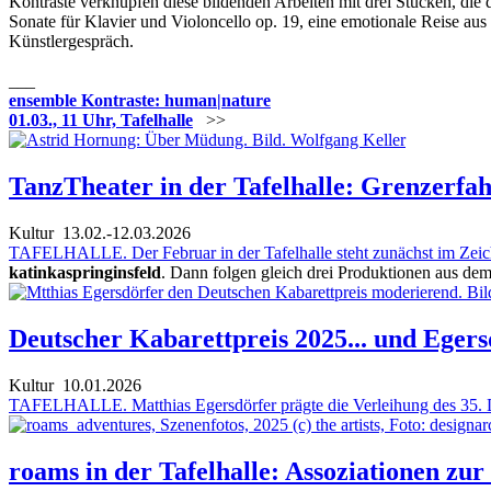
Kontraste verknüpfen diese bildenden Arbeiten mit drei Stücken, die
Sonate für Klavier und Violoncello op. 19, eine emotionale Reise aus
Künstlergespräch.
___
ensemble Kontraste: human|nature
01.03., 11 Uhr, Tafelhalle
>>
TanzTheater in der Tafelhalle: Grenzerfa
Kultur
13.02.-12.03.2026
TAFELHALLE. Der Februar in der Tafelhalle steht zunächst im Zei
katinkaspringinsfeld
. Dann folgen gleich drei Produktionen aus dem 
Deutscher Kabarettpreis 2025... und Egersd
Kultur
10.01.2026
TAFELHALLE. Matthias Egersdörfer prägte die Verleihung des 35. De
roams in der Tafelhalle: Assoziationen zu