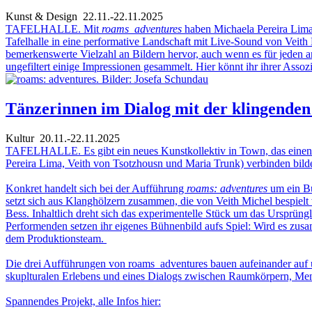
Kunst & Design
22.11.-22.11.2025
TAFELHALLE. Mit
roams_adventures
haben Michaela Pereira Lima
Tafelhalle in eine performative Landschaft mit Live-Sound von Veith
bemerkenswerte Vielzahl an Bildern hervor, auch wenn es für jeden 
ungefiltert einige Impressionen gesammelt. Hier könnt ihr ihrer Assoz
Tänzerinnen im Dialog mit der klingenden
Kultur
20.11.-22.11.2025
TAFELHALLE. Es gibt ein neues Kunstkollektiv in Town, das einen ta
Pereira Lima, Veith von Tsotzhousn und Maria Trunk) verbinden bild
Konkret handelt sich bei der Aufführung
roams: adventures
um ein Bü
setzt sich aus Klanghölzern zusammen, die von Veith Michel bespielt
Bess. Inhaltlich dreht sich das experimentelle Stück um das Ursprüng
Performenden setzen ihr eigenes Bühnenbild aufs Spiel: Wird es zus
dem Produktionsteam.
Die drei Aufführungen von roams_adventures bauen aufeinander auf und
skuplturalen Erlebens und eines Dialogs zwischen Raumkörpern, M
Spannendes Projekt, alle Infos hier: