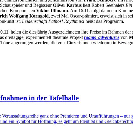
, Schauspieler und Regisseur
Oliver Karbus
liest Robert Seethalers
Ein
ischen Komponisten
Viktor Ullmann
. Am 16.11. folgt dann ein Kamme
ich Wolfgang Korngold
, zwei Mal Oscar-prämiert, erweist sich in s
nkunst ist.
Leidenschaft! Pathos! Rhythmus!
heißt das Programm.
0.11.
holen die diesjährig Ausgezeichneten ihre Preise im Rahmen der 
s dreitägige, experimentell-theatrale Projekt
roams_adventures
von
M
Töne abgerungen werden, die von Tänzeri:innen wiederum in Bewegun
fnahmen in der Tafelhalle
e, die Veranstaltungsreihe ganz ohne Premieren und Uraufführungen – nu
und ein Symbol für Hoffnung, es geht um Identität und Gleichberechtig