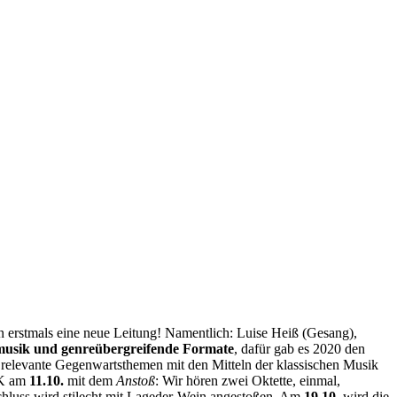
n erstmals eine neue Leitung! Namentlich: Luise Heiß (Gesang),
sik und genreübergreifende Formate
, dafür gab es 2020 den
 relevante Gegenwartsthemen mit den Mitteln der klassischen Musik
 eK am
11.10.
mit dem
Anstoß
: Wir hören zwei Oktette, einmal,
chluss wird stilecht mit Lageder-Wein angestoßen. Am
19.10.
wird die