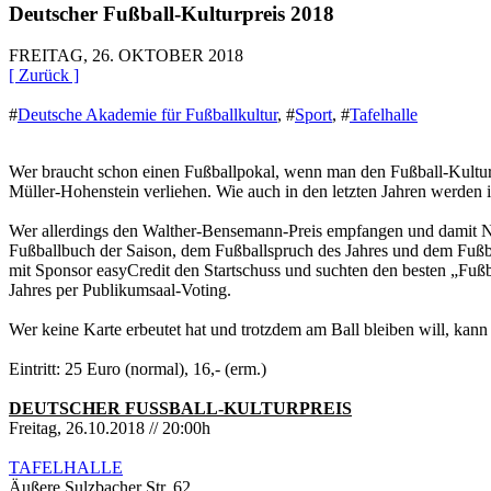
Deutscher Fußball-Kulturpreis 2018
FREITAG, 26. OKTOBER 2018
[ Zurück ]
#
Deutsche Akademie für Fußballkultur
,
#
Sport
,
#
Tafelhalle
Wer braucht schon einen Fußballpokal, wenn man den Fußball-Kulturp
Müller-Hohenstein verliehen. Wie auch in den letzten Jahren werde
Wer allerdings den Walther-Bensemann-Preis empfangen und damit Nac
Fußballbuch der Saison, dem Fußballspruch des Jahres und dem Fußba
mit Sponsor easyCredit den Startschuss und suchten den besten „Fußba
Jahres per Publikumsaal-Voting.
Wer keine Karte erbeutet hat und trotzdem am Ball bleiben will, kan
Eintritt: 25 Euro (normal), 16,- (erm.)
DEUTSCHER FUSSBALL-KULTURPREIS
Freitag, 26.10.2018 // 20:00h
TAFELHALLE
Äußere Sulzbacher Str. 62