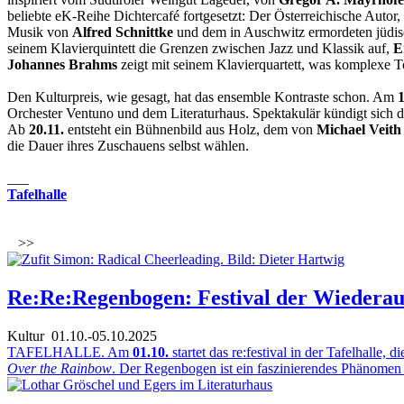
beliebte eK-Reihe Dichtercafé fortgesetzt: Der Österreichische Autor
Musik von
Alfred Schnittke
und dem in Auschwitz ermordeten jüd
seinem Klavierquintett die Grenzen zwischen Jazz und Klassik auf,
Er
Johannes Brahms
zeigt mit seinem Klavierquartett, was komplexe To
Den Kulturpreis, wie gesagt, hat das ensemble Kontraste schon. Am
1
Orchester Ventuno und dem Literaturhaus. Spektakulär kündigt sich da
Ab
20.11.
entsteht ein Bühnenbild aus Holz, dem von
Michael Veith
die Dauer ihres Zuschauens selbst wählen.
___
Tafelhalle
>>
Re:Re:Regenbogen: Festival der Wiederau
Kultur
01.10.-05.10.2025
TAFELHALLE. Am
01.10.
startet das re:festival in der Tafelhall
Over the Rainbow
. Der Regenbogen ist ein faszinierendes Phänomen 