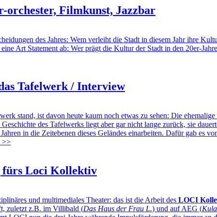
-orchester, Filmkunst, Jazzbar
idungen des Jahres: Wem verleiht die Stadt in diesem Jahr ihre Kultu
 eine Art Statement ab: Wer prägt die Kultur der Stadt in den 20er-Jahr
das Tafelwerk / Interview
stand, ist davon heute kaum noch etwas zu sehen: Die ehemalige Sch
Geschichte des Tafelwerks liegt aber gar nicht lange zurück, sie dauert
ahren in die Zeitebenen dieses Geländes einarbeiten. Dafür gab es von 
>>
fürs Loci Kollektiv
inäres und multimediales Theater: das ist die Arbeit des
LOCI Kolle
 zuletzt z.B. im Villibald (
Das Haus der Frau L.
) und auf AEG (
Kul