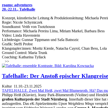
roams: adventures
20.-22.11., Tafelhalle
Konzept, künstlerische Leitung & Produktionsleitung: Michaela Pere
Regie: Nicole Schymiczek
Soundkunst: Veith von Tsotzhousn
Performance: Michaela Pereira Lima, Miriam Markel, Barbara Bess
Video: Linda Havenstein
Lichtdesign: Gunnar Tippmann und Saša Batnozic
Grafik: Steffi Probst
Klangstapler:innen: Moritz Kienle, Natacha Cayrol, Chan Bess, Lola
Ground Control: Maria Trunk
Coaching: Katharina Tyllack
>>
Tafelhalle: Der Anstoß epischer Klangreis
Kultur
11.10.-23.11.2025
TAFELHALLE. Zwei Mal Heiß, zwei Mal Blumenroth. Hä? Das musika
Philipp Heiß (Klavier), Jeany Park-Blumenroth (Violine) und Hendri
großen Kulturpreis der Stadt Nürnberg
. Innerhalb dieser Idee h
aufzugreifen. Das eK-Spielzeitmotto
Upon Weightless Wings
verspric
inspiriert vom Südtiroler Weingut Lageder, von
Gregor A. Mayrhofe