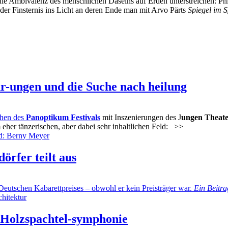
 die Ambivalenz des menschlichen Daseins auf Erden unterstreichen: Ph
 der Finsternis ins Licht an deren Ende man mit Arvo Pärts
Spiegel im 
hr-ungen und die Suche nach heilung
chen des
Panoptikum Festivals
mit Inszenierungen des J
ungen Theate
eher tänzerischen, aber dabei sehr inhaltlichen Feld:
>>
örfer teilt aus
utschen Kabarettpreises – obwohl er kein Preisträger war.
Ein Beitr
r Holzspachtel-symphonie