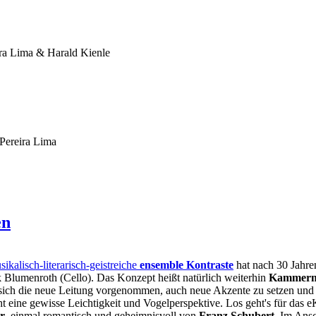
ira Lima & Harald Kienle
 Pereira Lima
en
lisch-literarisch-geistreiche
ensemble Kontraste
hat nach 30 Jahre
k Blumenroth (Cello). Das Konzept heißt natürlich weiterhin
Kammermu
at sich die neue Leitung vorgenommen, auch neue Akzente zu setzen und
ht eine gewisse Leichtigkeit und Vogelperspektive. Los geht's für das
r
, einmal romantisch und geheimnisvoll von
Franz Schubert
. Im Ans