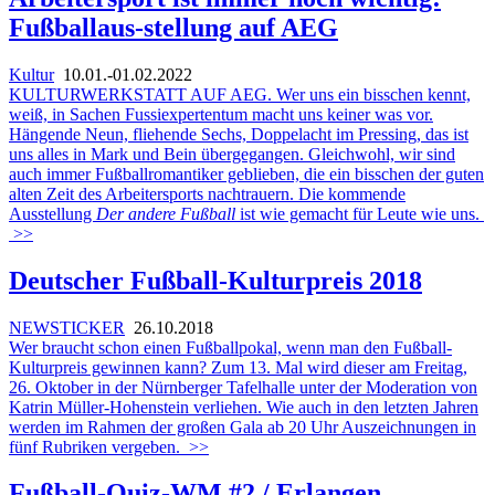
Fußball
aus-stellung auf AEG
Kultur
10.01.-01.02.2022
KULTURWERKSTATT AUF AEG. Wer uns ein bisschen kennt,
weiß, in Sachen Fussiexpertentum macht uns keiner was vor.
Hängende Neun, fliehende Sechs, Doppelacht im Pressing, das ist
uns alles in Mark und Bein übergegangen. Gleichwohl, wir sind
auch immer Fußballromantiker geblieben, die ein bisschen der guten
alten Zeit des Arbeitersports nachtrauern. Die kommende
Ausstellung
Der andere Fußball
ist wie gemacht für Leute wie uns.
>>
Deutscher Fußball-Kulturpreis 2018
NEWSTICKER
26.10.2018
Wer braucht schon einen Fußballpokal, wenn man den Fußball-
Kulturpreis gewinnen kann? Zum 13. Mal wird dieser am Freitag,
26. Oktober in der Nürnberger Tafelhalle unter der Moderation von
Katrin Müller-Hohenstein verliehen. Wie auch in den letzten Jahren
werden im Rahmen der großen Gala ab 20 Uhr Auszeichnungen in
fünf Rubriken vergeben.
>>
Fußball-Quiz-WM #2 / Erlangen