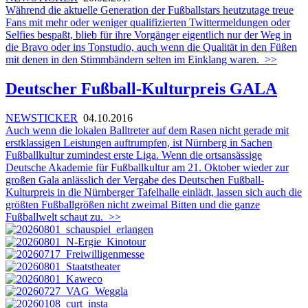
Während die aktuelle Generation der Fußballstars heutzutage treue
Fans mit mehr oder weniger qualifizierten Twittermeldungen oder
Selfies bespaßt, blieb für ihre Vorgänger eigentlich nur der Weg in
die Bravo oder ins Tonstudio, auch wenn die Qualität in den Füßen
mit denen in den Stimmbändern selten im Einklang waren.
>>
Deutscher Fußball-Kulturpreis GALA
NEWSTICKER
04.10.2016
Auch wenn die lokalen Balltreter auf dem Rasen nicht gerade mit
erstklassigen Leistungen auftrumpfen, ist Nürnberg in Sachen
Fußballkultur zumindest erste Liga. Wenn die ortsansässige
Deutsche Akademie für Fußballkultur am 21. Oktober wieder zur
großen Gala anlässlich der Vergabe des Deutschen Fußball-
Kulturpreis in die Nürnberger Tafelhalle einlädt, lassen sich auch die
größten Fußballgrößen nicht zweimal Bitten und die ganze
Fußballwelt schaut zu.
>>