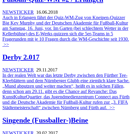
NEWSTICKER
16.06.2018
Auch in Erlangen fährt der Quiz-WM-Zug von Kneipen-Quizzer
Big Kev Murphy und der Deutschen Akademie für Fußball-Kultur
am Samstag, 16. Juni, vor. Im Garten (bei schlechtem Wetter in der
Kellerbühne) des E-Werks quizzen sich die 5er-Teams in 5
Fragerunden mit je 10 Fragen durch die WM-Geschichte seit 1930.
>>
Derby 2.017
NEWSTICKER
29.11.2017
In der realen Welt war das letzte Derby zwischen den Fürther Tee-
Kleeblättern und dem Nürnberger Glubb eine ziemlich klare Sache.
„Mund abputzen und weiter machen“, heißt es in solchen Fällen,
denn schon am 29.11. gibt es die Chance auf Revanche: Das
KunstKulturQuartier, das Jugendmedienzentrum Connect aus Fürth
und die Deutsche Akademie für Fußball-Kultur rufen zur „3. FIFA
Städtemeisterschaft“ zwischen Nürnberg und Fürth auf.
>>
Singende (Fussballer-)Beine
NEWSTICKER
20.02.2017