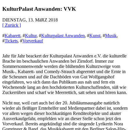
KulturPalast Anwanden: VVK
DIENSTAG, 13. MäRZ 2018
[ Zurück ]
#
Kabarett
,
#
Kultur
,
#
Kulturpalast Anwanden
,
#
Kunst
,
#
Musik
,
#
Tickets
,
#
Vorverkauf
Jahr für Jahr beackert der Kulturpalast Anwanden e.V. die kulturelle
Brache im beschaulichen Anwanden bei Zirndorf. Immer zur
Sommersonnenwende werden die blühenden Kulturzweige vom
Musik-, Kabarett- und Comedy-Strauch abgeerntet und die Ernte in
die Scheunen und auf die Dachböden von Gut Wolfgangshof
eingefahren, wo sich dann das Publikum aus nah und fern ein
Wochenende lang an den hochdotierten Kulturschaffenden, süß wie
Zuckerrüben und scharf wie Meerrettich, satt sehen und hören kann.
Nicht nur, weil curt auch bei der 20. Jubiläumsausgabe natürlich
wieder als fleißiger Erntehelfer und Medienpartner dabei ist, sondern
vor allem wegen dieser hochkarätigen Renditeobjekte und akuter
Ausverkaufgefahr, empfehlen wir an dieser Stelle schon jetzt den
Vorverkauf. Bereits angekündigt sind die singende Lyrikerin Nora
Gomringer & Band, das Musikkabarett mit den Berliner Salon-Hip-