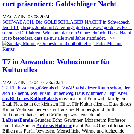
curt präsentiert: Goldschläger Nacht
MAGAZIN
03.08.2024
SCHWABACH.
Die GOLDSCHLÄGER NACHT in Schwabach
feiert 10-jähriges Jubiläum! Allerdings gibt es dieses "goldenes Fest"
schon seit 20 Jahren. Wie kann das sein? Ganz einfach: Diese Nacht
ist so besonders, dass sie nur alle zwei Jahre stattfindet.
>>
T7 in Anwanden: Wohnzimmer für
Kulturelles
MAGAZIN
19.04.-01.06.2024
T7.
Ein bisschen größer als ein VW-Bus ist dieser Raum schon, der
sich T7 nennt, weil er am Taubenweg Haus Nummer 7 liegt. Aber
das Bild eines
KulturPalasts
muss man und Frau wohl korrigieren.
Egal, Platz ist in der kleinsten Hütte. Für Kultur allemal. Dass dieses
Kultur-Wohnzimmer vor der Haustüre Nürnbergs und Fürth
funktioniert, hat es beim Eröffnungswochenende mit
LaBrassBanda
-Gründer, Echo-Gewinner, Mozarteum-Professor
und Tuba-Spötter
Andreas Hofmeir
(samt Piano-Original Johannes
Billich aus Fürth) bewiesen. Menschliche Wärme und juchzende