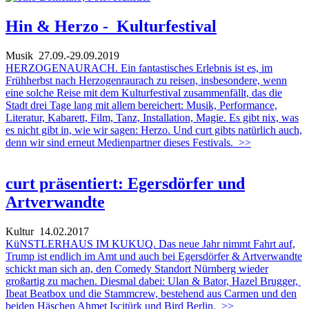
Hin & Herzo - Kulturfestival
Musik
27.09.-29.09.2019
HERZOGENAURACH. Ein fantastisches Erlebnis ist es, im
Frühherbst nach Herzogenraurach zu reisen, insbesondere, wenn
eine solche Reise mit dem Kulturfestival zusammenfällt, das die
Stadt drei Tage lang mit allem bereichert: Musik, Performance,
Literatur, Kabarett, Film, Tanz, Installation, Magie. Es gibt nix, was
es nicht gibt in, wie wir sagen: Herzo. Und curt gibts natürlich auch,
denn wir sind erneut Medienpartner dieses Festivals.
>>
curt präsentiert: Egersdörfer und
Artverwandte
Kultur
14.02.2017
KüNSTLERHAUS IM KUKUQ. Das neue Jahr nimmt Fahrt auf,
Trump ist endlich im Amt und auch bei Egersdörfer & Artverwandte
schickt man sich an, den Comedy Standort Nürnberg wieder
großartig zu machen. Diesmal dabei: Ulan & Bator, Hazel Brugger,
Ibeat Beatbox und die Stammcrew, bestehend aus Carmen und den
beiden Häschen Ahmet Iscitürk und Bird Berlin.
>>