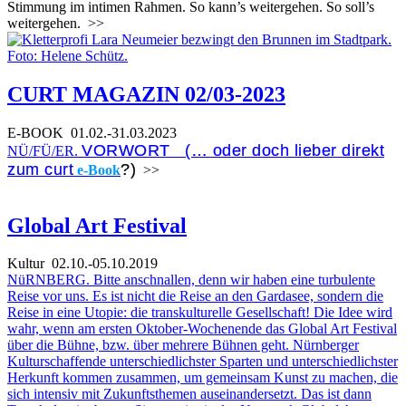
Stimmung im intimen Rahmen. So kann’s weitergehen. So soll’s
weitergehen.
>>
CURT MAGAZIN 02/03-2023
E-BOOK
01.02.-31.03.2023
VORWORT (… oder doch lieber direkt
NÜ/FÜ/ER.
zum curt
?)
e-Book
>>
Global Art Festival
Kultur
02.10.-05.10.2019
NüRNBERG. Bitte anschnallen, denn wir haben eine turbulente
Reise vor uns. Es ist nicht die Reise an den Gardasee, sondern die
Reise in eine Utopie: die transkulturelle Gesellschaft! Die Idee wird
wahr, wenn am ersten Oktober-Wochenende das Global Art Festival
über die Bühne, bzw. über mehrere Bühnen geht. Nürnberger
Kulturschaffende unterschiedlichster Sparten und unterschiedlichster
Herkunft kommen zusammen, um gemeinsam Kunst zu machen, die
sich intensiv mit Zukunftsthemen auseinandersetzt. Das ist dann