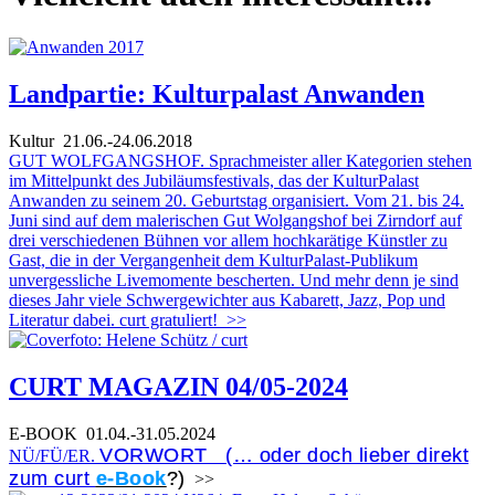
Landpartie: Kulturpalast Anwanden
Kultur
21.06.-24.06.2018
GUT WOLFGANGSHOF. Sprachmeister aller Kategorien stehen
im Mittelpunkt des Jubiläumsfestivals, das der KulturPalast
Anwanden zu seinem 20. Geburtstag organisiert. Vom 21. bis 24.
Juni sind auf dem malerischen Gut Wolgangshof bei Zirndorf auf
drei verschiedenen Bühnen vor allem hochkarätige Künstler zu
Gast, die in der Vergangenheit dem KulturPalast-Publikum
unvergessliche Livemomente bescherten. Und mehr denn je sind
dieses Jahr viele Schwergewichter aus Kabarett, Jazz, Pop und
Literatur dabei. curt gratuliert!
>>
CURT MAGAZIN 04/05-2024
E-BOOK
01.04.-31.05.2024
VORWORT (… oder doch lieber direkt
NÜ/FÜ/ER.
zum curt
e-Book
?)
>>