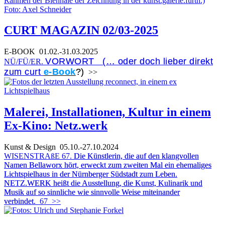
CURT MAGAZIN 02/03-2025
E-BOOK
01.02.-31.03.2025
VORWORT (… oder doch lieber direkt
NÜ/FÜ/ER.
zum curt
e-Book
?)
>>
Malerei, Installationen, Kultur in einem
Ex-Kino: Netz.werk
Kunst & Design
05.10.-27.10.2024
WISENSTRAßE 67.
Die Künstlerin, die auf den klangvollen
Namen Bellaworx hört, erweckt zum zweiten Mal ein ehemaliges
Lichtspielhaus in der Nürnberger Südstadt zum Leben.
NETZ.WERK heißt die Ausstellung, die Kunst, Kulinarik und
Musik auf so sinnliche wie sinnvolle Weise miteinander
verbindet.
67
>>