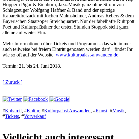
Hoppern Pigor & Eichhorn, Jazz-Musik ganz ohne Strom von
Schlagzeuger Wolfgang Haffner & Band und der spitzige
Kabarettdreizack mit Jochen Malmsheimer, Andreas Rebers & dem
Bayerischen Staatsoper Streichquartett. Nur der fabelhafte Ruhrpott-
Poet und Kulturpalästiner der ersten Stunden Stoppok steht ganz
alleine auf weiter Flur.
Mehr Informationen über Tickets und Programm – das wie immer
auch teilweise bei freiem Eintritt genossen werden darf – findet Ihr
wie so oft auf der Website:
www.kulturpalast-anwanden.de
Termin: 21. bis 24. Juni 2018.
[ Zurück ]
#
Kabarett
,
#
Kultur
,
#
Kulturpalast Anwanden
,
#
Kunst
,
#
Musik
,
#
Tickets
,
#
Vorverkauf
Vielleicht auch interessant...