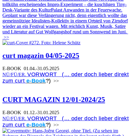
tollkühn erscheinendes Impro-Experiment – die kuschligen Tiny-
Desk-Variante des KulturPalast Anwanden in der Feuerwache.
Geplant war diese Verlängerung nicht, denn eigentlich wollte das
gemeinnützige Idealisten-Kollektiv in einem Ortsteil von Zirndorf
wieder an ein Festival wagen. Mit reichlich Kunst, Musik, Satire
und Literatur auf Gut Wolfgangshof rund um Sonnwend im Juni.
>>
curt magazin 04/05-2025
E-BOOK
01.04.-31.05.2025
VORWORT (… oder doch lieber direkt
NÜ/FÜ/ER.
zum curt
e-Book
?)
>>
CURT MAGAZIN 12/01-2024/25
E-BOOK
01.12.-31.01.2025
VORWORT (… oder doch lieber direkt
NÜ/FÜ/ER.
zum curt
e-Book
?)
>>