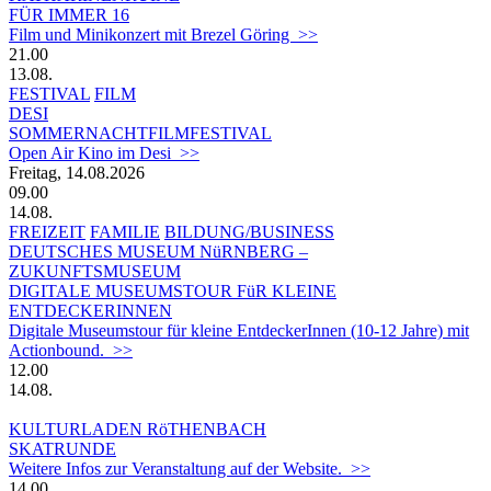
FÜR IMMER 16
Film und Minikonzert mit Brezel Göring >>
21.00
13.08.
FESTIVAL
FILM
DESI
SOMMERNACHTFILMFESTIVAL
Open Air Kino im Desi >>
Freitag, 14.08.2026
09.00
14.08.
FREIZEIT
FAMILIE
BILDUNG/BUSINESS
DEUTSCHES MUSEUM NüRNBERG –
ZUKUNFTSMUSEUM
DIGITALE MUSEUMSTOUR FüR KLEINE
ENTDECKERINNEN
Digitale Museumstour für kleine EntdeckerInnen (10-12 Jahre) mit
Actionbound. >>
12.00
14.08.
KULTURLADEN RöTHENBACH
SKATRUNDE
Weitere Infos zur Veranstaltung auf der Website. >>
14.00