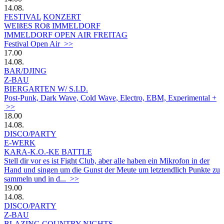
14.08.
FESTIVAL
KONZERT
WEIßES ROß IMMELDORF
IMMELDORF OPEN AIR FREITAG
Festival Open Air >>
17.00
14.08.
BAR/DJING
Z-BAU
BIERGARTEN W/ S.I.D.
Post-Punk, Dark Wave, Cold Wave, Electro, EBM, Experimental +
>>
18.00
14.08.
DISCO/PARTY
E-WERK
KARA-K.O.-KE BATTLE
Stell dir vor es ist Fight Club, aber alle haben ein Mikrofon in der
Hand und singen um die Gunst der Meute um letztendlich Punkte zu
sammeln und in d... >>
19.00
14.08.
DISCO/PARTY
Z-BAU
BLAZING COUNTRY NIGHTS