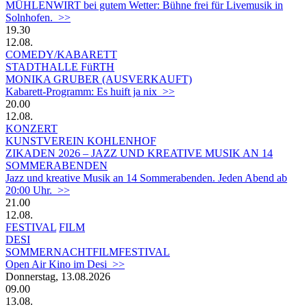
MÜHLENWIRT bei gutem Wetter: Bühne frei für Livemusik in
Solnhofen. >>
19.30
12.08.
COMEDY/KABARETT
STADTHALLE FüRTH
MONIKA GRUBER (AUSVERKAUFT)
Kabarett-Programm: Es huift ja nix >>
20.00
12.08.
KONZERT
KUNSTVEREIN KOHLENHOF
ZIKADEN 2026 – JAZZ UND KREATIVE MUSIK AN 14
SOMMERABENDEN
Jazz und kreative Musik an 14 Sommerabenden. Jeden Abend ab
20:00 Uhr. >>
21.00
12.08.
FESTIVAL
FILM
DESI
SOMMERNACHTFILMFESTIVAL
Open Air Kino im Desi >>
Donnerstag, 13.08.2026
09.00
13.08.