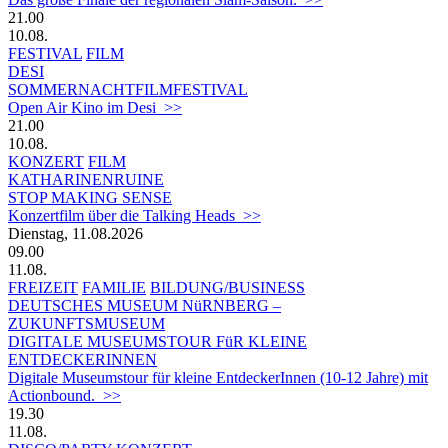
21.00
10.08.
FESTIVAL
FILM
DESI
SOMMERNACHTFILMFESTIVAL
Open Air Kino im Desi >>
21.00
10.08.
KONZERT
FILM
KATHARINENRUINE
STOP MAKING SENSE
Konzertfilm über die Talking Heads >>
Dienstag, 11.08.2026
09.00
11.08.
FREIZEIT
FAMILIE
BILDUNG/BUSINESS
DEUTSCHES MUSEUM NüRNBERG –
ZUKUNFTSMUSEUM
DIGITALE MUSEUMSTOUR FüR KLEINE
ENTDECKERINNEN
Digitale Museumstour für kleine EntdeckerInnen (10-12 Jahre) mit
Actionbound. >>
19.30
11.08.