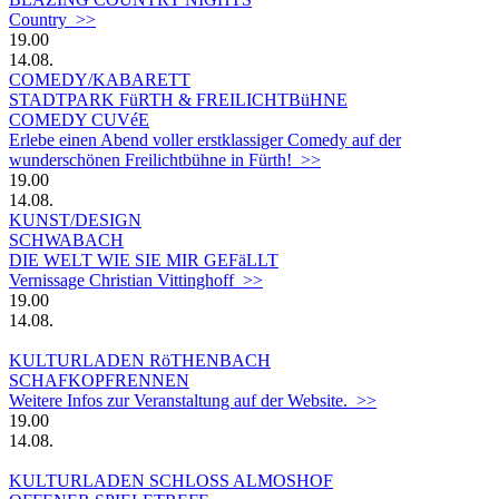
Country >>
19.00
14.08.
COMEDY/KABARETT
STADTPARK FüRTH & FREILICHTBüHNE
COMEDY CUVéE
Erlebe einen Abend voller erstklassiger Comedy auf der
wunderschönen Freilichtbühne in Fürth! >>
19.00
14.08.
KUNST/DESIGN
SCHWABACH
DIE WELT WIE SIE MIR GEFäLLT
Vernissage Christian Vittinghoff >>
19.00
14.08.
KULTURLADEN RöTHENBACH
SCHAFKOPFRENNEN
Weitere Infos zur Veranstaltung auf der Website. >>
19.00
14.08.
KULTURLADEN SCHLOSS ALMOSHOF