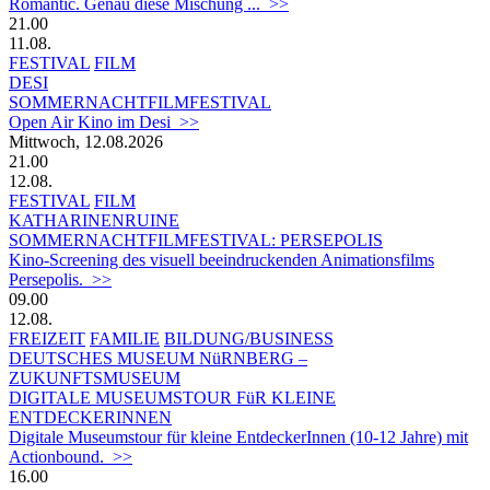
Romantic. Genau diese Mischung ... >>
21.00
11.08.
FESTIVAL
FILM
DESI
SOMMERNACHTFILMFESTIVAL
Open Air Kino im Desi >>
Mittwoch, 12.08.2026
21.00
12.08.
FESTIVAL
FILM
KATHARINENRUINE
SOMMERNACHTFILMFESTIVAL: PERSEPOLIS
Kino-Screening des visuell beeindruckenden Animationsfilms
Persepolis. >>
09.00
12.08.
FREIZEIT
FAMILIE
BILDUNG/BUSINESS
DEUTSCHES MUSEUM NüRNBERG –
ZUKUNFTSMUSEUM
DIGITALE MUSEUMSTOUR FüR KLEINE
ENTDECKERINNEN
Digitale Museumstour für kleine EntdeckerInnen (10-12 Jahre) mit
Actionbound. >>
16.00