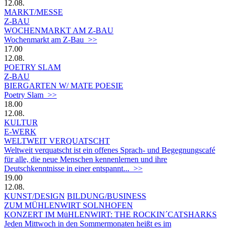
12.08.
MARKT/MESSE
Z-BAU
WOCHENMARKT AM Z-BAU
Wochenmarkt am Z-Bau >>
17.00
12.08.
POETRY SLAM
Z-BAU
BIERGARTEN W/ MATE POESIE
Poetry Slam >>
18.00
12.08.
KULTUR
E-WERK
WELTWEIT VERQUATSCHT
Weltweit verquatscht ist ein offenes Sprach- und Begegnungscafé
für alle, die neue Menschen kennenlernen und ihre
Deutschkenntnisse in einer entspannt... >>
19.00
12.08.
KUNST/DESIGN
BILDUNG/BUSINESS
ZUM MÜHLENWIRT SOLNHOFEN
KONZERT IM MüHLENWIRT: THE ROCKIN´CATSHARKS
Jeden Mittwoch in den Sommermonaten heißt es im