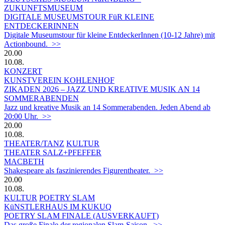
ZUKUNFTSMUSEUM
DIGITALE MUSEUMSTOUR FüR KLEINE
ENTDECKERINNEN
Digitale Museumstour für kleine EntdeckerInnen (10-12 Jahre) mit
Actionbound. >>
20.00
10.08.
KONZERT
KUNSTVEREIN KOHLENHOF
ZIKADEN 2026 – JAZZ UND KREATIVE MUSIK AN 14
SOMMERABENDEN
Jazz und kreative Musik an 14 Sommerabenden. Jeden Abend ab
20:00 Uhr. >>
20.00
10.08.
THEATER/TANZ
KULTUR
THEATER SALZ+PFEFFER
MACBETH
Shakespeare als faszinierendes Figurentheater. >>
20.00
10.08.
KULTUR
POETRY SLAM
KüNSTLERHAUS IM KUKUQ
POETRY SLAM FINALE (AUSVERKAUFT)
Das große Finale der regionalen Slam-Saison. >>