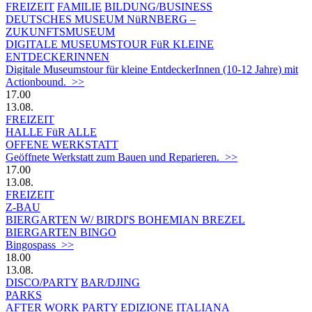
FREIZEIT
FAMILIE
BILDUNG/BUSINESS
DEUTSCHES MUSEUM NüRNBERG –
ZUKUNFTSMUSEUM
DIGITALE MUSEUMSTOUR FüR KLEINE
ENTDECKERINNEN
Digitale Museumstour für kleine EntdeckerInnen (10-12 Jahre) mit
Actionbound. >>
17.00
13.08.
FREIZEIT
HALLE FüR ALLE
OFFENE WERKSTATT
Geöffnete Werkstatt zum Bauen und Reparieren. >>
17.00
13.08.
FREIZEIT
Z-BAU
BIERGARTEN W/ BIRDI'S BOHEMIAN BREZEL
BIERGARTEN BINGO
Bingospass >>
18.00
13.08.
DISCO/PARTY
BAR/DJING
PARKS
AFTER WORK PARTY EDIZIONE ITALIANA