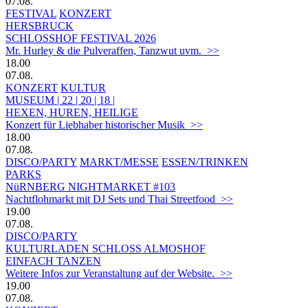
07.08.
FESTIVAL
KONZERT
HERSBRUCK
SCHLOSSHOF FESTIVAL 2026
Mr. Hurley & die Pulveraffen, Tanzwut uvm. >>
18.00
07.08.
KONZERT
KULTUR
MUSEUM | 22 | 20 | 18 |
HEXEN, HUREN, HEILIGE
Konzert für Liebhaber historischer Musik >>
18.00
07.08.
DISCO/PARTY
MARKT/MESSE
ESSEN/TRINKEN
PARKS
NüRNBERG NIGHTMARKET #103
Nachtflohmarkt mit DJ Sets und Thai Streetfood >>
19.00
07.08.
DISCO/PARTY
KULTURLADEN SCHLOSS ALMOSHOF
EINFACH TANZEN
Weitere Infos zur Veranstaltung auf der Website. >>
19.00
07.08.