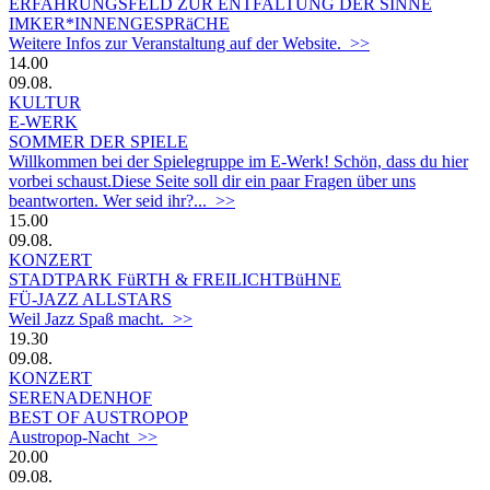
ERFAHRUNGSFELD ZUR ENTFALTUNG DER SINNE
IMKER*INNENGESPRäCHE
Weitere Infos zur Veranstaltung auf der Website. >>
14.00
09.08.
KULTUR
E-WERK
SOMMER DER SPIELE
Willkommen bei der Spielegruppe im E-Werk! Schön, dass du hier
vorbei schaust.Diese Seite soll dir ein paar Fragen über uns
beantworten. Wer seid ihr?... >>
15.00
09.08.
KONZERT
STADTPARK FüRTH & FREILICHTBüHNE
FÜ-JAZZ ALLSTARS
Weil Jazz Spaß macht. >>
19.30
09.08.
KONZERT
SERENADENHOF
BEST OF AUSTROPOP
Austropop-Nacht >>
20.00
09.08.