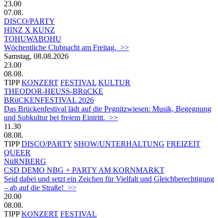
23.00
07.08.
DISCO/PARTY
HINZ X KUNZ
TOHUWABOHU
Wöchentliche Clubnacht am Freitag. >>
Samstag, 08.08.2026
23.00
08.08.
TIPP
KONZERT
FESTIVAL
KULTUR
THEODOR-HEUSS-BRüCKE
BRüCKENFESTIVAL 2026
Das Brückenfestival lädt auf die Pegnitzwiesen: Musik, Begegnung
und Subkultur bei freiem Eintritt. >>
11.30
08.08.
TIPP
DISCO/PARTY
SHOW/UNTERHALTUNG
FREIZEIT
QUEER
NüRNBERG
CSD DEMO NBG + PARTY AM KORNMARKT
Seid dabei und setzt ein Zeichen für Vielfalt und Gleichberechtigung
– ab auf die Straße! >>
20.00
08.08.
TIPP
KONZERT
FESTIVAL