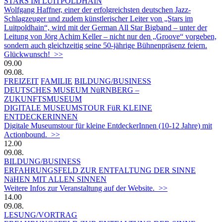
STARS IM LUITPOLDHAIN
Wolfgang Haffner, einer der erfolgreichsten deutschen Jazz-
Schlagzeuger und zudem künstlerischer Leiter von „Stars im
Luitpoldhain“, wird mit der German All Star Bigband – unter der
Leitung von Jörg Achim Keller – nicht nur den „Groove“ vorgeben,
sondern auch gleichzeitig seine 50-jährige Bühnenpräsenz feiern.
Glückwunsch! >>
09.00
09.08.
FREIZEIT
FAMILIE
BILDUNG/BUSINESS
DEUTSCHES MUSEUM NüRNBERG –
ZUKUNFTSMUSEUM
DIGITALE MUSEUMSTOUR FüR KLEINE
ENTDECKERINNEN
Digitale Museumstour für kleine EntdeckerInnen (10-12 Jahre) mit
Actionbound. >>
12.00
09.08.
BILDUNG/BUSINESS
ERFAHRUNGSFELD ZUR ENTFALTUNG DER SINNE
NäHEN MIT ALLEN SINNEN
Weitere Infos zur Veranstaltung auf der Website. >>
14.00
09.08.
LESUNG/VORTRAG