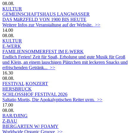
08.08.
KULTUR
GEMEINSCHAFTSHAUS LANGWASSER
DAS MäRZFELD VON 1900 BIS HEUTE
Weitere Infos zur Veranstaltung auf der Website. >>
14.00
08.08.
KULTUR
E-WERK
FAMILIENSOMMERFEST IM E-WERK
Endlich Ferien! Zeit für Spaß, Erholung und gute Musik für Groß
und Klein, an einem lauschigen Plätzchen mit leckeren Snacks und
erfrischenden Getränk... >>
16.30
08.08.
FESTIVAL
KONZERT
HERSBRUCK
SCHLOSSHOF FESTIVAL 2026
Saltatio Mortis, Die Apokalyptischen Reiter uvm. >>
17.00
08.08.
BAR/DJING
Z-BAU
BIERGARTEN W/ FOAMY
Worldwide Organic Groove >>