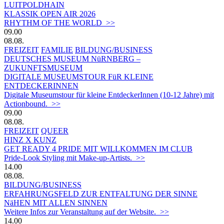
LUITPOLDHAIN
KLASSIK OPEN AIR 2026
RHYTHM OF THE WORLD >>
09.00
08.08.
FREIZEIT
FAMILIE
BILDUNG/BUSINESS
DEUTSCHES MUSEUM NüRNBERG –
ZUKUNFTSMUSEUM
DIGITALE MUSEUMSTOUR FüR KLEINE
ENTDECKERINNEN
Digitale Museumstour für kleine EntdeckerInnen (10-12 Jahre) mit
Actionbound. >>
09.00
08.08.
FREIZEIT
QUEER
HINZ X KUNZ
GET READY 4 PRIDE MIT WILLKOMMEN IM CLUB
Pride-Look Styling mit Make-up-Artists. >>
14.00
08.08.
BILDUNG/BUSINESS
ERFAHRUNGSFELD ZUR ENTFALTUNG DER SINNE
NäHEN MIT ALLEN SINNEN
Weitere Infos zur Veranstaltung auf der Website. >>
14.00