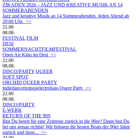
ZIKADEN 2026 – JAZZ UND KREATIVE MUSIK AN 14
SOMMERABENDEN
Jazz und kreative Musik an 14 Sommerabenden. Jeden Abend ab
20:00 Uhr. >>
21.00
08.08.
FESTIVAL
FILM
DESI
SOMMERNACHTFILMFESTIVAL
Open Air Kino im Desi >>
22.00
08.08.
DISCO/PARTY
QUEER
SOFT SPOT
ORCHID QUEER PARTY
indiedanceriotpopelectrobass Queer Party >>
22.00
08.08.
DISCO/PARTY
E-WERK
RETURN OF THE 90S
Bist Du bereit für eine Zeitreise zurück in die 90er? Dann bist Du
bei uns genau richtig! Wir bringen die besten Beats der 90er Jahre
zurück und lasse... >>
23.00