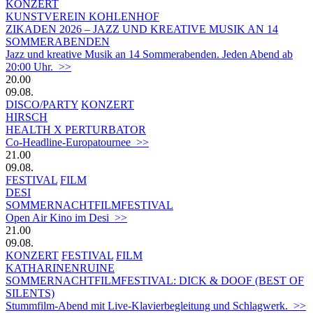
KONZERT
KUNSTVEREIN KOHLENHOF
ZIKADEN 2026 – JAZZ UND KREATIVE MUSIK AN 14
SOMMERABENDEN
Jazz und kreative Musik an 14 Sommerabenden. Jeden Abend ab
20:00 Uhr. >>
20.00
09.08.
DISCO/PARTY
KONZERT
HIRSCH
HEALTH X PERTURBATOR
Co-Headline-Europatournee >>
21.00
09.08.
FESTIVAL
FILM
DESI
SOMMERNACHTFILMFESTIVAL
Open Air Kino im Desi >>
21.00
09.08.
KONZERT
FESTIVAL
FILM
KATHARINENRUINE
SOMMERNACHTFILMFESTIVAL: DICK & DOOF (BEST OF
SILENTS)
Stummfilm-Abend mit Live-Klavierbegleitung und Schlagwerk. >>