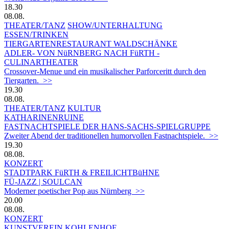
18.30
08.08.
THEATER/TANZ
SHOW/UNTERHALTUNG
ESSEN/TRINKEN
TIERGARTEN­RESTAURANT WALDSCHÄNKE
ADLER- VON NüRNBERG NACH FüRTH -
CULINARTHEATER
Crossover-Menue und ein musikalischer Parforceritt durch den
Tiergarten. >>
19.30
08.08.
THEATER/TANZ
KULTUR
KATHARINENRUINE
FASTNACHTSPIELE DER HANS-SACHS-SPIELGRUPPE
Zweiter Abend der traditionellen humorvollen Fastnachtspiele. >>
19.30
08.08.
KONZERT
STADTPARK FüRTH & FREILICHTBüHNE
FÜ-JAZZ | SOULCAN
Moderner poetischer Pop aus Nürnberg >>
20.00
08.08.
KONZERT
KUNSTVEREIN KOHLENHOF