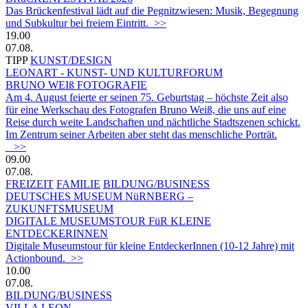
Das Brückenfestival lädt auf die Pegnitzwiesen: Musik, Begegnung
und Subkultur bei freiem Eintritt. >>
19.00
07.08.
TIPP
KUNST/DESIGN
LEONART - KUNST- UND KULTURFORUM
BRUNO WEIß FOTOGRAFIE
Am 4. August feierte er seinen 75. Geburtstag – höchste Zeit also
für eine Werkschau des Fotografen Bruno Weiß, die uns auf eine
Reise durch weite Landschaften und nächtliche Stadtszenen schickt.
Im Zentrum seiner Arbeiten aber steht das menschliche Porträt.
>>
09.00
07.08.
FREIZEIT
FAMILIE
BILDUNG/BUSINESS
DEUTSCHES MUSEUM NüRNBERG –
ZUKUNFTSMUSEUM
DIGITALE MUSEUMSTOUR FüR KLEINE
ENTDECKERINNEN
Digitale Museumstour für kleine EntdeckerInnen (10-12 Jahre) mit
Actionbound. >>
10.00
07.08.
BILDUNG/BUSINESS
VILLA LEON