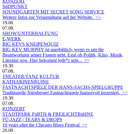
KONZERT
SüDPUNKT
SOUNDGARTEN MIT SECRET SONG SERVICE
Weitere Infos zur Veranstaltung auf der Website. >>
19.00
07.08.
SHOW/UNTERHALTUNG
E-WERK
BIG KEVS KNEIPENQUIZ
BIG KEV MURPHY ist unerbittlich, wenn es um die
Beantwortung seiner Fragen geht. Egal ob Politik, Kino, Musik,
Literatur usw. Hier bekommt jede*r sein... >>
19.30
07.08.
THEATER/TANZ
KULTUR
KATHARINENRUINE
FASTNACHTSPIELE DER HANS-SACHS-SPIELGRUPPE
Traditionelle Nürnberger Fastnachtspiele humorvoll inszeniert. >>
19.30
07.08.
KONZERT
STADTPARK FüRTH & FREILICHTBüHNE
FÜ-JAZZ | TEARS & DROPS
10 years after the Chicago Blues Festival >>
20.00