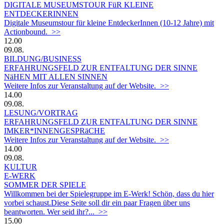
DIGITALE MUSEUMSTOUR FüR KLEINE
ENTDECKERINNEN
Digitale Museumstour für kleine EntdeckerInnen (10-12 Jahre) mit
Actionbound. >>
12.00
09.08.
BILDUNG/BUSINESS
ERFAHRUNGSFELD ZUR ENTFALTUNG DER SINNE
NäHEN MIT ALLEN SINNEN
Weitere Infos zur Veranstaltung auf der Website. >>
14.00
09.08.
LESUNG/VORTRAG
ERFAHRUNGSFELD ZUR ENTFALTUNG DER SINNE
IMKER*INNENGESPRäCHE
Weitere Infos zur Veranstaltung auf der Website. >>
14.00
09.08.
KULTUR
E-WERK
SOMMER DER SPIELE
Willkommen bei der Spielegruppe im E-Werk! Schön, dass du hier
vorbei schaust.Diese Seite soll dir ein paar Fragen über uns
beantworten. Wer seid ihr?... >>
15.00