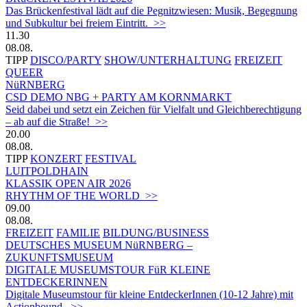
Das Brückenfestival lädt auf die Pegnitzwiesen: Musik, Begegnung
und Subkultur bei freiem Eintritt. >>
11.30
08.08.
TIPP
DISCO/PARTY
SHOW/UNTERHALTUNG
FREIZEIT
QUEER
NüRNBERG
CSD DEMO NBG + PARTY AM KORNMARKT
Seid dabei und setzt ein Zeichen für Vielfalt und Gleichberechtigung
– ab auf die Straße! >>
20.00
08.08.
TIPP
KONZERT
FESTIVAL
LUITPOLDHAIN
KLASSIK OPEN AIR 2026
RHYTHM OF THE WORLD >>
09.00
08.08.
FREIZEIT
FAMILIE
BILDUNG/BUSINESS
DEUTSCHES MUSEUM NüRNBERG –
ZUKUNFTSMUSEUM
DIGITALE MUSEUMSTOUR FüR KLEINE
ENTDECKERINNEN
Digitale Museumstour für kleine EntdeckerInnen (10-12 Jahre) mit
Actionbound. >>