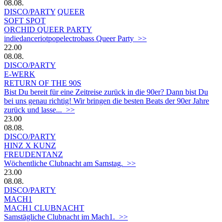
08.08.
DISCO/PARTY
QUEER
SOFT SPOT
ORCHID QUEER PARTY
indiedanceriotpopelectrobass Queer Party >>
22.00
08.08.
DISCO/PARTY
E-WERK
RETURN OF THE 90S
Bist Du bereit für eine Zeitreise zurück in die 90er? Dann bist Du
bei uns genau richtig! Wir bringen die besten Beats der 90er Jahre
zurück und lasse... >>
23.00
08.08.
DISCO/PARTY
HINZ X KUNZ
FREUDENTANZ
Wöchentliche Clubnacht am Samstag. >>
23.00
08.08.
DISCO/PARTY
MACH1
MACH1 CLUBNACHT
Samstägliche Clubnacht im Mach1. >>