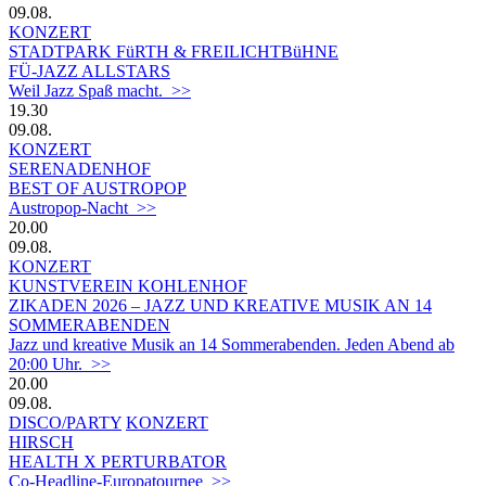
09.08.
KONZERT
STADTPARK FüRTH & FREILICHTBüHNE
FÜ-JAZZ ALLSTARS
Weil Jazz Spaß macht. >>
19.30
09.08.
KONZERT
SERENADENHOF
BEST OF AUSTROPOP
Austropop-Nacht >>
20.00
09.08.
KONZERT
KUNSTVEREIN KOHLENHOF
ZIKADEN 2026 – JAZZ UND KREATIVE MUSIK AN 14
SOMMERABENDEN
Jazz und kreative Musik an 14 Sommerabenden. Jeden Abend ab
20:00 Uhr. >>
20.00
09.08.
DISCO/PARTY
KONZERT
HIRSCH
HEALTH X PERTURBATOR
Co-Headline-Europatournee >>