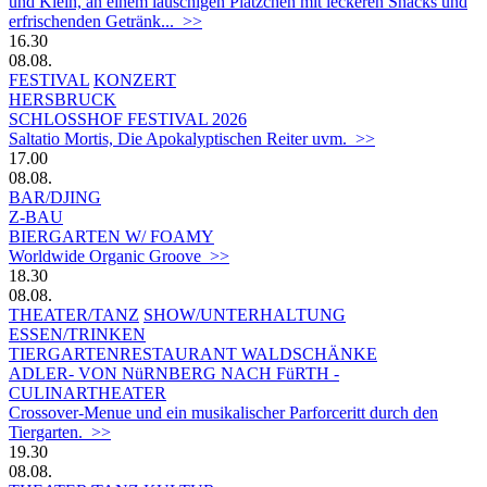
und Klein, an einem lauschigen Plätzchen mit leckeren Snacks und
erfrischenden Getränk... >>
16.30
08.08.
FESTIVAL
KONZERT
HERSBRUCK
SCHLOSSHOF FESTIVAL 2026
Saltatio Mortis, Die Apokalyptischen Reiter uvm. >>
17.00
08.08.
BAR/DJING
Z-BAU
BIERGARTEN W/ FOAMY
Worldwide Organic Groove >>
18.30
08.08.
THEATER/TANZ
SHOW/UNTERHALTUNG
ESSEN/TRINKEN
TIERGARTEN­RESTAURANT WALDSCHÄNKE
ADLER- VON NüRNBERG NACH FüRTH -
CULINARTHEATER
Crossover-Menue und ein musikalischer Parforceritt durch den
Tiergarten. >>
19.30
08.08.