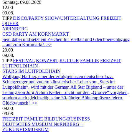
Sonntag, 09.08.2026
12.00
09.08.
TIPP
DISCO/PARTY
SHOW/UNTERHALTUNG
FREIZEIT
QUEER
NüRNBERG
CSD PARTY AM KORNMARKT
Seid dabei und setzt ein Zeichen für Vielfalt und Gleichberechtigung
– auf zum Kornmarkt! >>
20.00
09.08.
TIPP
FESTIVAL
KONZERT
KULTUR
FAMILIE
FREIZEIT
LUITPOLDHAIN
STARS IM LUITPOLDHAIN
Wolfgang Haffner, einer der erfolgreichsten deutschen Jazz-
Schlagzeuger und zudem künstlerischer Leiter von „Stars im
Luitpoldhain“, wird mit der German All Star Bigband – unter der
Leitung von Jörg Achim Keller – nicht nur den „Groove“ vorgeben,
sondern auch gleichzeitig seine 50-jährige Bühnenpräsenz feiern.
Glückwunsch! >>
09.00
09.08.
FREIZEIT
FAMILIE
BILDUNG/BUSINESS
DEUTSCHES MUSEUM NüRNBERG –
ZUKUNFTSMUSEUM