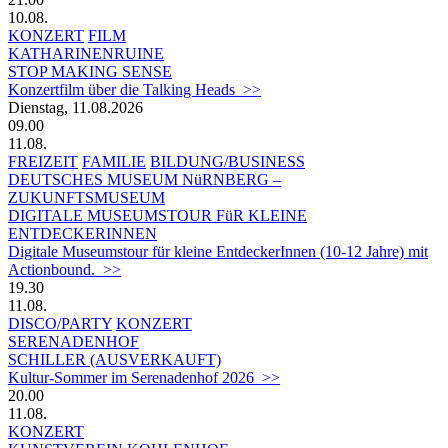
10.08.
KONZERT
FILM
KATHARINENRUINE
STOP MAKING SENSE
Konzertfilm über die Talking Heads >>
Dienstag, 11.08.2026
09.00
11.08.
FREIZEIT
FAMILIE
BILDUNG/BUSINESS
DEUTSCHES MUSEUM NüRNBERG –
ZUKUNFTSMUSEUM
DIGITALE MUSEUMSTOUR FüR KLEINE
ENTDECKERINNEN
Digitale Museumstour für kleine EntdeckerInnen (10-12 Jahre) mit
Actionbound. >>
19.30
11.08.
DISCO/PARTY
KONZERT
SERENADENHOF
SCHILLER (AUSVERKAUFT)
Kultur-Sommer im Serenadenhof 2026 >>
20.00
11.08.
KONZERT