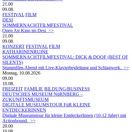
21.00
09.08.
FESTIVAL
FILM
DESI
SOMMERNACHTFILMFESTIVAL
Open Air Kino im Desi >>
21.00
09.08.
KONZERT
FESTIVAL
FILM
KATHARINENRUINE
SOMMERNACHTFILMFESTIVAL: DICK & DOOF (BEST OF
SILENTS)
Stummfilm-Abend mit Live-Klavierbegleitung und Schlagwerk. >>
Montag, 10.08.2026
09.00
10.08.
FREIZEIT
FAMILIE
BILDUNG/BUSINESS
DEUTSCHES MUSEUM NüRNBERG –
ZUKUNFTSMUSEUM
DIGITALE MUSEUMSTOUR FüR KLEINE
ENTDECKERINNEN
Digitale Museumstour für kleine EntdeckerInnen (10-12 Jahre) mit
Actionbound. >>
20.00
10.08.