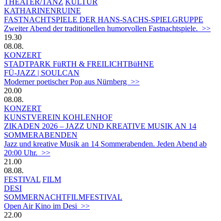
THEATER/TANZ
KULTUR
KATHARINENRUINE
FASTNACHTSPIELE DER HANS-SACHS-SPIELGRUPPE
Zweiter Abend der traditionellen humorvollen Fastnachtspiele. >>
19.30
08.08.
KONZERT
STADTPARK FüRTH & FREILICHTBüHNE
FÜ-JAZZ | SOULCAN
Moderner poetischer Pop aus Nürnberg >>
20.00
08.08.
KONZERT
KUNSTVEREIN KOHLENHOF
ZIKADEN 2026 – JAZZ UND KREATIVE MUSIK AN 14
SOMMERABENDEN
Jazz und kreative Musik an 14 Sommerabenden. Jeden Abend ab
20:00 Uhr. >>
21.00
08.08.
FESTIVAL
FILM
DESI
SOMMERNACHTFILMFESTIVAL
Open Air Kino im Desi >>
22.00