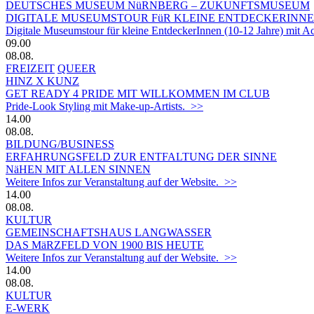
DEUTSCHES MUSEUM NüRNBERG – ZUKUNFTSMUSEUM
DIGITALE MUSEUMSTOUR FüR KLEINE ENTDECKERINN
Digitale Museumstour für kleine EntdeckerInnen (10-12 Jahre) mit 
09.00
08.08.
FREIZEIT
QUEER
HINZ X KUNZ
GET READY 4 PRIDE MIT WILLKOMMEN IM CLUB
Pride-Look Styling mit Make-up-Artists. >>
14.00
08.08.
BILDUNG/BUSINESS
ERFAHRUNGSFELD ZUR ENTFALTUNG DER SINNE
NäHEN MIT ALLEN SINNEN
Weitere Infos zur Veranstaltung auf der Website. >>
14.00
08.08.
KULTUR
GEMEINSCHAFTSHAUS LANGWASSER
DAS MäRZFELD VON 1900 BIS HEUTE
Weitere Infos zur Veranstaltung auf der Website. >>
14.00
08.08.
KULTUR
E-WERK