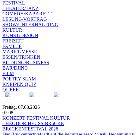
FESTIVAL
THEATER/TANZ
COMEDY/KABARETT
LESUNG/VORTRAG
SHOW/UNTERHALTUNG
KULTUR
KUNST/DESIGN
FREIZEIT
FAMILIE
MARKT/MESSE
ESSEN/TRINKEN
BILDUNG/BUSINESS
BAR/DJING
FILM
POETRY SLAM
KNEIPEN QUIZ
QUEER
Freitag, 07.08.2026
07.08.
KONZERT
FESTIVAL
KULTUR
THEODOR-HEUSS-BRüCKE
BRüCKENFESTIVAL 2026
Das Brückenfestival lädt auf die Pegnitzwiesen: Musik, Begegnung un