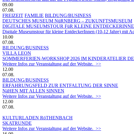
09.00
07.08.
FREIZEIT
FAMILIE
BILDUNG/BUSINESS
DEUTSCHES MUSEUM NüRNBERG – ZUKUNFTSMUSEUM
DIGITALE MUSEUMSTOUR FüR KLEINE ENTDECKERINN
Digitale Museumstour für kleine EntdeckerInnen (10-12 Jahre) mit 
10.00
07.08.
BILDUNG/BUSINESS
VILLA LEON
SOMMERFERIEN-WORKSHOP 2026 IM KINDERATELIER DER
Weitere Infos zur Veranstaltung auf der Website. >>
12.00
07.08.
BILDUNG/BUSINESS
ERFAHRUNGSFELD ZUR ENTFALTUNG DER SINNE
NäHEN MIT ALLEN SINNEN
Weitere Infos zur Veranstaltung auf der Website. >>
12.00
07.08.
KULTURLADEN RöTHENBACH
SKATRUNDE
Weitere Infos zur Veranstaltung auf der Website. >>
16.00