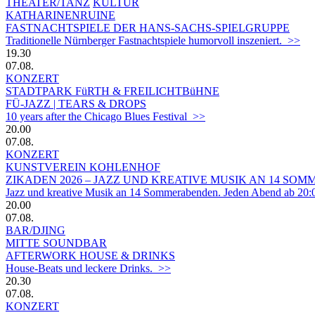
THEATER/TANZ
KULTUR
KATHARINENRUINE
FASTNACHTSPIELE DER HANS-SACHS-SPIELGRUPPE
Traditionelle Nürnberger Fastnachtspiele humorvoll inszeniert. >>
19.30
07.08.
KONZERT
STADTPARK FüRTH & FREILICHTBüHNE
FÜ-JAZZ | TEARS & DROPS
10 years after the Chicago Blues Festival >>
20.00
07.08.
KONZERT
KUNSTVEREIN KOHLENHOF
ZIKADEN 2026 – JAZZ UND KREATIVE MUSIK AN 14 S
Jazz und kreative Musik an 14 Sommerabenden. Jeden Abend ab 20:
20.00
07.08.
BAR/DJING
MITTE SOUNDBAR
AFTERWORK HOUSE & DRINKS
House-Beats und leckere Drinks. >>
20.30
07.08.
KONZERT