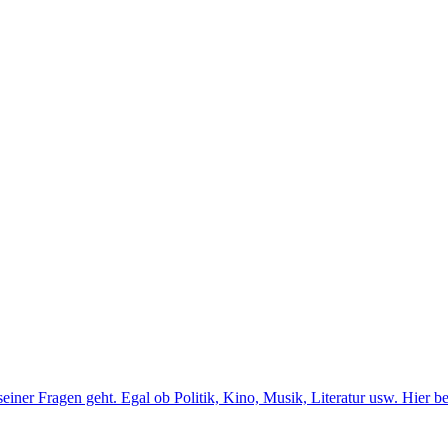
er Fragen geht. Egal ob Politik, Kino, Musik, Literatur usw. Hier b