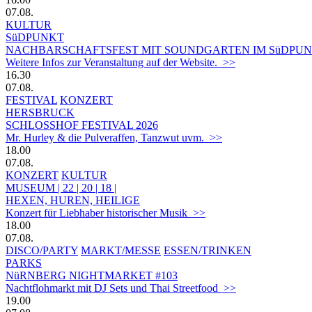
07.08.
KULTUR
SüDPUNKT
NACHBARSCHAFTSFEST MIT SOUNDGARTEN IM SüDPUN
Weitere Infos zur Veranstaltung auf der Website. >>
16.30
07.08.
FESTIVAL
KONZERT
HERSBRUCK
SCHLOSSHOF FESTIVAL 2026
Mr. Hurley & die Pulveraffen, Tanzwut uvm. >>
18.00
07.08.
KONZERT
KULTUR
MUSEUM | 22 | 20 | 18 |
HEXEN, HUREN, HEILIGE
Konzert für Liebhaber historischer Musik >>
18.00
07.08.
DISCO/PARTY
MARKT/MESSE
ESSEN/TRINKEN
PARKS
NüRNBERG NIGHTMARKET #103
Nachtflohmarkt mit DJ Sets und Thai Streetfood >>
19.00