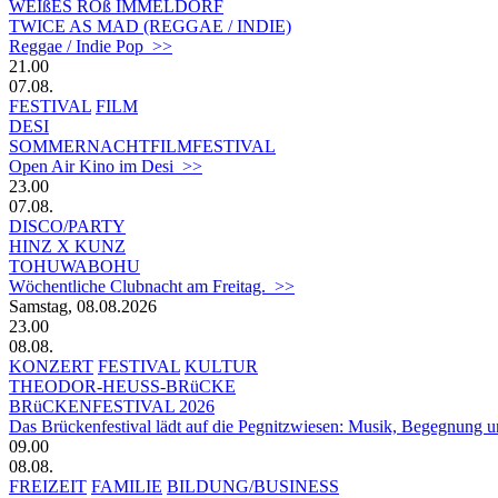
WEIßES ROß IMMELDORF
TWICE AS MAD (REGGAE / INDIE)
Reggae / Indie Pop >>
21.00
07.08.
FESTIVAL
FILM
DESI
SOMMERNACHTFILMFESTIVAL
Open Air Kino im Desi >>
23.00
07.08.
DISCO/PARTY
HINZ X KUNZ
TOHUWABOHU
Wöchentliche Clubnacht am Freitag. >>
Samstag, 08.08.2026
23.00
08.08.
KONZERT
FESTIVAL
KULTUR
THEODOR-HEUSS-BRüCKE
BRüCKENFESTIVAL 2026
Das Brückenfestival lädt auf die Pegnitzwiesen: Musik, Begegnung un
09.00
08.08.
FREIZEIT
FAMILIE
BILDUNG/BUSINESS