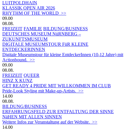
LUITPOLDHAIN
KLASSIK OPEN AIR 2026
RHYTHM OF THE WORLD >>
09.00
08.08.
FREIZEIT
FAMILIE
BILDUNG/BUSINESS
DEUTSCHES MUSEUM NüRNBERG –
ZUKUNFTSMUSEUM
DIGITALE MUSEUMSTOUR FüR KLEINE
ENTDECKERINNEN
Digitale Museumstour für kleine EntdeckerInnen (10-12 Jahre) mit
Actionbound. >>
09.00
08.08.
FREIZEIT
QUEER
HINZ X KUNZ
GET READY 4 PRIDE MIT WILLKOMMEN IM CLUB
Pride-Look Styling mit Make-up-Artists. >>
14.00
08.08.
BILDUNG/BUSINESS
ERFAHRUNGSFELD ZUR ENTFALTUNG DER SINNE
NäHEN MIT ALLEN SINNEN
Weitere Infos zur Veranstaltung auf der Website. >>
14.00