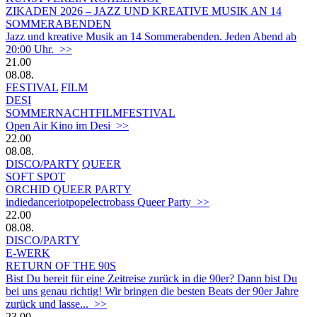
ZIKADEN 2026 – JAZZ UND KREATIVE MUSIK AN 14
SOMMERABENDEN
Jazz und kreative Musik an 14 Sommerabenden. Jeden Abend ab
20:00 Uhr. >>
21.00
08.08.
FESTIVAL
FILM
DESI
SOMMERNACHTFILMFESTIVAL
Open Air Kino im Desi >>
22.00
08.08.
DISCO/PARTY
QUEER
SOFT SPOT
ORCHID QUEER PARTY
indiedanceriotpopelectrobass Queer Party >>
22.00
08.08.
DISCO/PARTY
E-WERK
RETURN OF THE 90S
Bist Du bereit für eine Zeitreise zurück in die 90er? Dann bist Du
bei uns genau richtig! Wir bringen die besten Beats der 90er Jahre
zurück und lasse... >>
23.00