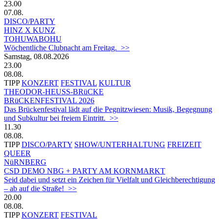
23.00
07.08.
DISCO/PARTY
HINZ X KUNZ
TOHUWABOHU
Wöchentliche Clubnacht am Freitag. >>
Samstag, 08.08.2026
23.00
08.08.
TIPP
KONZERT
FESTIVAL
KULTUR
THEODOR-HEUSS-BRüCKE
BRüCKENFESTIVAL 2026
Das Brückenfestival lädt auf die Pegnitzwiesen: Musik, Begegnung
und Subkultur bei freiem Eintritt. >>
11.30
08.08.
TIPP
DISCO/PARTY
SHOW/UNTERHALTUNG
FREIZEIT
QUEER
NüRNBERG
CSD DEMO NBG + PARTY AM KORNMARKT
Seid dabei und setzt ein Zeichen für Vielfalt und Gleichberechtigung
– ab auf die Straße! >>
20.00
08.08.
TIPP
KONZERT
FESTIVAL