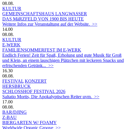
08.08.
KULTUR
GEMEINSCHAFTSHAUS LANGWASSER
DAS MäRZFELD VON 1900 BIS HEUTE
Weitere Infos zur Veranstaltung auf der Website. >>
14.00
08.08.
KULTUR
E-WERK
FAMILIENSOMMERFEST IM E-WERK
Endlich Ferien! Zeit für Spaß, Erholung und gute Musik für Groß
und Klein, an einem lauschigen Plätzchen mit leckeren Snacks und
erfrischenden Getränk... >>
16.30
08.08.
FESTIVAL
KONZERT
HERSBRUCK
SCHLOSSHOF FESTIVAL 2026
Saltatio Mortis, Die Apokalyptischen Reiter uvm. >>
17.00
08.08.
BAR/DJING
Z-BAU
BIERGARTEN W/ FOAMY
Worldwide Organic Groove >>