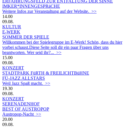
ERFAHRUNGSFELD ZUR ENTFALTUNG DER SINNE
IMKER*INNENGESPRäCHE
Weitere Infos zur Veranstaltung auf der Website. >>
14.00
09.08.
KULTUR
E-WERK
SOMMER DER SPIELE
Willkommen bei der Spielegruppe im E-Werk! Schön, dass du hier
vorbei schaust.Diese Seite soll dir ein paar Fragen über uns
beantworten. Wer seid ihr?... >>
15.00
09.08.
KONZERT
STADTPARK FüRTH & FREILICHTBüHNE
FÜ-JAZZ ALLSTARS
Weil Jazz Spaß macht. >>
19.30
09.08.
KONZERT
SERENADENHOF
BEST OF AUSTROPOP
Austropop-Nacht >>
20.00
09.08.