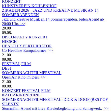
KONZERT
KUNSTVEREIN KOHLENHOF
ZIKADEN 2026 – JAZZ UND KREATIVE MUSIK AN 14
SOMMERABENDEN
Jazz und kreative Musik an 14 Sommerabenden. Jeden Abend ab
20:00 Uhr. >>
20.00
09.08.
DISCO/PARTY
KONZERT
HIRSCH
HEALTH X PERTURBATOR
Co-Headline-Europatournee >>
21.00
09.08.
FESTIVAL
FILM
DESI
SOMMERNACHTFILMFESTIVAL
Open Air Kino im Desi >>
21.00
09.08.
KONZERT
FESTIVAL
FILM
KATHARINENRUINE
SOMMERNACHTFILMFESTIVAL: DICK & DOOF (BEST OF
SILENTS)
Stummfilm-Abend mit Live-Klavierbegleitung und Schlagwerk. >>