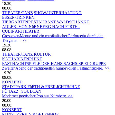
18.30
08.08.
THEATER/TANZ
SHOW/UNTERHALTUNG
ESSEN/TRINKEN
TIERGARTEN­RESTAURANT WALDSCHÄNKE
ADLER- VON NüRNBERG NACH FüRTH -
CULINARTHEATER
Crossover-Menue und ein musikalischer Parforceritt durch den
Tiergarten. >>
19.30
08.08.
THEATER/TANZ
KULTUR
KATHARINENRUINE
FASTNACHTSPIELE DER HANS-SACHS-SPIELGRUPPE
Zweiter Abend der traditionellen humorvollen Fastnachtspiele. >>
19.30
08.08.
KONZERT
STADTPARK FüRTH & FREILICHTBüHNE
FÜ-JAZZ | SOULCAN
Moderner poetischer Pop aus Nürnberg >>
20.00
08.08.
KONZERT
KUNSTVEREIN KOHLENHOF