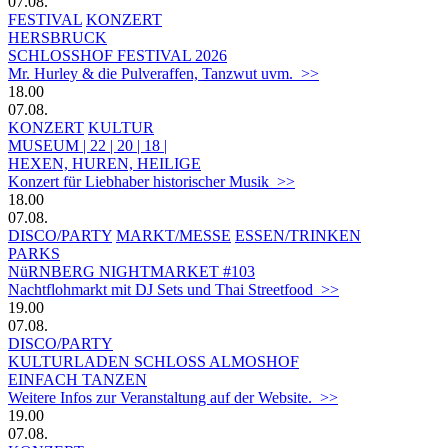
07.08.
FESTIVAL
KONZERT
HERSBRUCK
SCHLOSSHOF FESTIVAL 2026
Mr. Hurley & die Pulveraffen, Tanzwut uvm. >>
18.00
07.08.
KONZERT
KULTUR
MUSEUM | 22 | 20 | 18 |
HEXEN, HUREN, HEILIGE
Konzert für Liebhaber historischer Musik >>
18.00
07.08.
DISCO/PARTY
MARKT/MESSE
ESSEN/TRINKEN
PARKS
NüRNBERG NIGHTMARKET #103
Nachtflohmarkt mit DJ Sets und Thai Streetfood >>
19.00
07.08.
DISCO/PARTY
KULTURLADEN SCHLOSS ALMOSHOF
EINFACH TANZEN
Weitere Infos zur Veranstaltung auf der Website. >>
19.00
07.08.