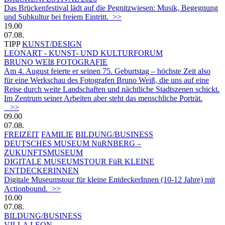
Das Brückenfestival lädt auf die Pegnitzwiesen: Musik, Begegnung
und Subkultur bei freiem Eintritt. >>
19.00
07.08.
TIPP
KUNST/DESIGN
LEONART - KUNST- UND KULTURFORUM
BRUNO WEIß FOTOGRAFIE
Am 4. August feierte er seinen 75. Geburtstag – höchste Zeit also
für eine Werkschau des Fotografen Bruno Weiß, die uns auf eine
Reise durch weite Landschaften und nächtliche Stadtszenen schickt.
Im Zentrum seiner Arbeiten aber steht das menschliche Porträt.
>>
09.00
07.08.
FREIZEIT
FAMILIE
BILDUNG/BUSINESS
DEUTSCHES MUSEUM NüRNBERG –
ZUKUNFTSMUSEUM
DIGITALE MUSEUMSTOUR FüR KLEINE
ENTDECKERINNEN
Digitale Museumstour für kleine EntdeckerInnen (10-12 Jahre) mit
Actionbound. >>
10.00
07.08.
BILDUNG/BUSINESS
VILLA LEON