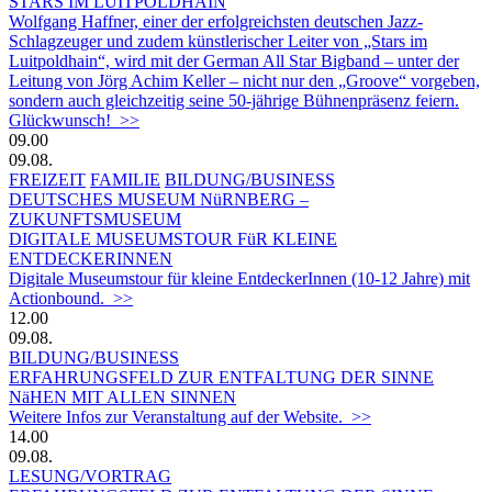
STARS IM LUITPOLDHAIN
Wolfgang Haffner, einer der erfolgreichsten deutschen Jazz-
Schlagzeuger und zudem künstlerischer Leiter von „Stars im
Luitpoldhain“, wird mit der German All Star Bigband – unter der
Leitung von Jörg Achim Keller – nicht nur den „Groove“ vorgeben,
sondern auch gleichzeitig seine 50-jährige Bühnenpräsenz feiern.
Glückwunsch! >>
09.00
09.08.
FREIZEIT
FAMILIE
BILDUNG/BUSINESS
DEUTSCHES MUSEUM NüRNBERG –
ZUKUNFTSMUSEUM
DIGITALE MUSEUMSTOUR FüR KLEINE
ENTDECKERINNEN
Digitale Museumstour für kleine EntdeckerInnen (10-12 Jahre) mit
Actionbound. >>
12.00
09.08.
BILDUNG/BUSINESS
ERFAHRUNGSFELD ZUR ENTFALTUNG DER SINNE
NäHEN MIT ALLEN SINNEN
Weitere Infos zur Veranstaltung auf der Website. >>
14.00
09.08.
LESUNG/VORTRAG