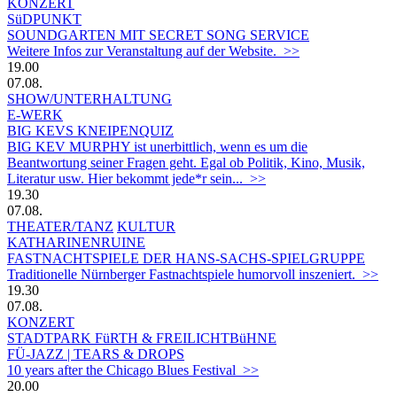
KONZERT
SüDPUNKT
SOUNDGARTEN MIT SECRET SONG SERVICE
Weitere Infos zur Veranstaltung auf der Website. >>
19.00
07.08.
SHOW/UNTERHALTUNG
E-WERK
BIG KEVS KNEIPENQUIZ
BIG KEV MURPHY ist unerbittlich, wenn es um die
Beantwortung seiner Fragen geht. Egal ob Politik, Kino, Musik,
Literatur usw. Hier bekommt jede*r sein... >>
19.30
07.08.
THEATER/TANZ
KULTUR
KATHARINENRUINE
FASTNACHTSPIELE DER HANS-SACHS-SPIELGRUPPE
Traditionelle Nürnberger Fastnachtspiele humorvoll inszeniert. >>
19.30
07.08.
KONZERT
STADTPARK FüRTH & FREILICHTBüHNE
FÜ-JAZZ | TEARS & DROPS
10 years after the Chicago Blues Festival >>
20.00