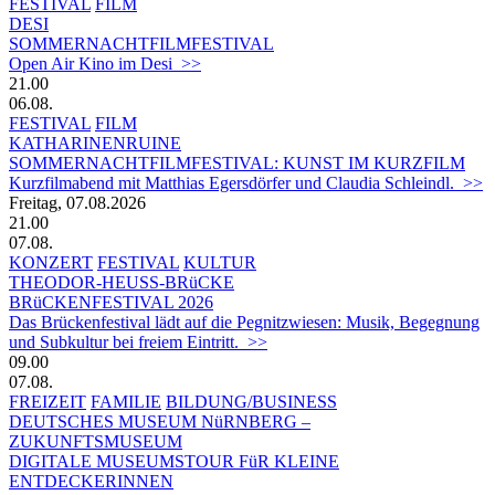
FESTIVAL
FILM
DESI
SOMMERNACHTFILMFESTIVAL
Open Air Kino im Desi >>
21.00
06.08.
FESTIVAL
FILM
KATHARINENRUINE
SOMMERNACHTFILMFESTIVAL: KUNST IM KURZFILM
Kurzfilmabend mit Matthias Egersdörfer und Claudia Schleindl. >>
Freitag, 07.08.2026
21.00
07.08.
KONZERT
FESTIVAL
KULTUR
THEODOR-HEUSS-BRüCKE
BRüCKENFESTIVAL 2026
Das Brückenfestival lädt auf die Pegnitzwiesen: Musik, Begegnung
und Subkultur bei freiem Eintritt. >>
09.00
07.08.
FREIZEIT
FAMILIE
BILDUNG/BUSINESS
DEUTSCHES MUSEUM NüRNBERG –
ZUKUNFTSMUSEUM
DIGITALE MUSEUMSTOUR FüR KLEINE
ENTDECKERINNEN