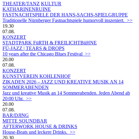
THEATER/TANZ
KULTUR
KATHARINENRUINE
FASTNACHTSPIELE DER HANS-SACHS-SPIELGRUPPE
Traditionelle Nürnberger Fastnachtspiele humorvoll inszeniert. >>
19.30
07.08.
KONZERT
STADTPARK FüRTH & FREILICHTBüHNE
FÜ-JAZZ | TEARS & DROPS
10 years after the Chicago Blues Festival >>
20.00
07.08.
KONZERT
KUNSTVEREIN KOHLENHOF
ZIKADEN 2026 – JAZZ UND KREATIVE MUSIK AN 14
SOMMERABENDEN
Jazz und kreative Musik an 14 Sommerabenden. Jeden Abend ab
20:00 Uhr. >>
20.00
07.08.
BAR/DJING
MITTE SOUNDBAR
AFTERWORK HOUSE & DRINKS
House-Beats und leckere Drinks. >>
20.30