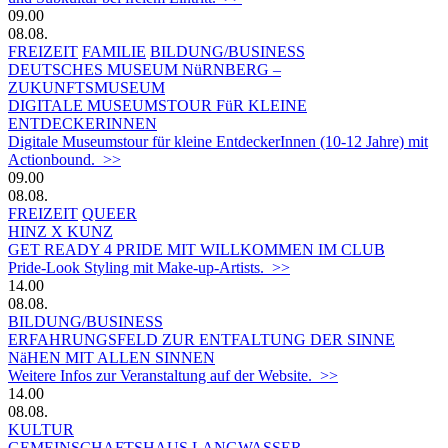
09.00
08.08.
FREIZEIT
FAMILIE
BILDUNG/BUSINESS
DEUTSCHES MUSEUM NüRNBERG –
ZUKUNFTSMUSEUM
DIGITALE MUSEUMSTOUR FüR KLEINE
ENTDECKERINNEN
Digitale Museumstour für kleine EntdeckerInnen (10-12 Jahre) mit
Actionbound. >>
09.00
08.08.
FREIZEIT
QUEER
HINZ X KUNZ
GET READY 4 PRIDE MIT WILLKOMMEN IM CLUB
Pride-Look Styling mit Make-up-Artists. >>
14.00
08.08.
BILDUNG/BUSINESS
ERFAHRUNGSFELD ZUR ENTFALTUNG DER SINNE
NäHEN MIT ALLEN SINNEN
Weitere Infos zur Veranstaltung auf der Website. >>
14.00
08.08.
KULTUR
GEMEINSCHAFTSHAUS LANGWASSER