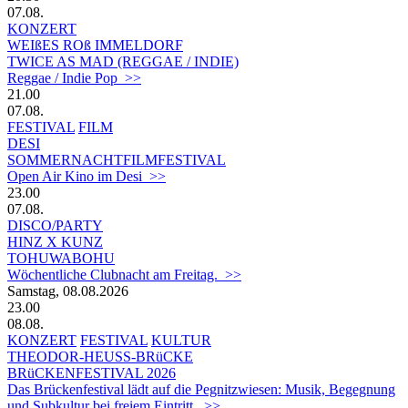
07.08.
KONZERT
WEIßES ROß IMMELDORF
TWICE AS MAD (REGGAE / INDIE)
Reggae / Indie Pop >>
21.00
07.08.
FESTIVAL
FILM
DESI
SOMMERNACHTFILMFESTIVAL
Open Air Kino im Desi >>
23.00
07.08.
DISCO/PARTY
HINZ X KUNZ
TOHUWABOHU
Wöchentliche Clubnacht am Freitag. >>
Samstag, 08.08.2026
23.00
08.08.
KONZERT
FESTIVAL
KULTUR
THEODOR-HEUSS-BRüCKE
BRüCKENFESTIVAL 2026
Das Brückenfestival lädt auf die Pegnitzwiesen: Musik, Begegnung
und Subkultur bei freiem Eintritt. >>