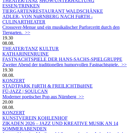
THEATER/TANZ
SHOW/UNTERHALTUNG
ESSEN/TRINKEN
TIERGARTEN­RESTAURANT WALDSCHÄNKE
ADLER- VON NüRNBERG NACH FüRTH -
CULINARTHEATER
Crossover-Menue und ein musikalischer Parforceritt durch den
Tiergarten. >>
19.30
08.08.
THEATER/TANZ
KULTUR
KATHARINENRUINE
FASTNACHTSPIELE DER HANS-SACHS-SPIELGRUPPE
Zweiter Abend der traditionellen humorvollen Fastnachtspiele. >>
19.30
08.08.
KONZERT
STADTPARK FüRTH & FREILICHTBüHNE
FÜ-JAZZ | SOULCAN
Moderner poetischer Pop aus Nürnberg >>
20.00
08.08.
KONZERT
KUNSTVEREIN KOHLENHOF
ZIKADEN 2026 – JAZZ UND KREATIVE MUSIK AN 14
SOMMERABENDEN