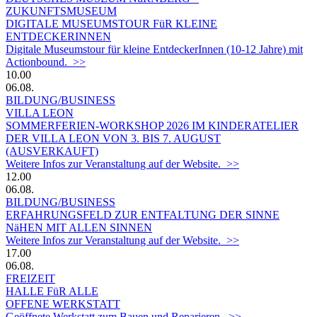
ZUKUNFTSMUSEUM
DIGITALE MUSEUMSTOUR FüR KLEINE
ENTDECKERINNEN
Digitale Museumstour für kleine EntdeckerInnen (10-12 Jahre) mit
Actionbound. >>
10.00
06.08.
BILDUNG/BUSINESS
VILLA LEON
SOMMERFERIEN-WORKSHOP 2026 IM KINDERATELIER
DER VILLA LEON VON 3. BIS 7. AUGUST
(AUSVERKAUFT)
Weitere Infos zur Veranstaltung auf der Website. >>
12.00
06.08.
BILDUNG/BUSINESS
ERFAHRUNGSFELD ZUR ENTFALTUNG DER SINNE
NäHEN MIT ALLEN SINNEN
Weitere Infos zur Veranstaltung auf der Website. >>
17.00
06.08.
FREIZEIT
HALLE FüR ALLE
OFFENE WERKSTATT
Geöffnete Werkstatt zum Bauen und Reparieren. >>