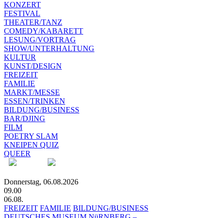
KONZERT
FESTIVAL
THEATER/TANZ
COMEDY/KABARETT
LESUNG/VORTRAG
SHOW/UNTERHALTUNG
KULTUR
KUNST/DESIGN
FREIZEIT
FAMILIE
MARKT/MESSE
ESSEN/TRINKEN
BILDUNG/BUSINESS
BAR/DJING
FILM
POETRY SLAM
KNEIPEN QUIZ
QUEER
Donnerstag, 06.08.2026
09.00
06.08.
FREIZEIT
FAMILIE
BILDUNG/BUSINESS
DEUTSCHES MUSEUM NüRNBERG –