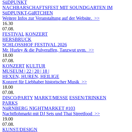
SüDPUNKT
NACHBARSCHAFTSFEST MIT SOUNDGARTEN IM
SüDPUNKT-GäRTCHEN
Weitere Infos zur Veranstaltung auf der Website. >>
16.30
07.08.
FESTIVAL
KONZERT
HERSBRUCK
SCHLOSSHOF FESTIVAL 2026
Mr. Hurley & die Pulveraffen, Tanzwut uvm. >>
18.00
07.08.
KONZERT
KULTUR
MUSEUM | 22 | 20 | 18 |
HEXEN, HUREN, HEILIGE
Konzert für Liebhaber historischer Musik >>
18.00
07.08.
DISCO/PARTY
MARKT/MESSE
ESSEN/TRINKEN
PARKS
NüRNBERG NIGHTMARKET #103
Nachtflohmarkt mit DJ Sets und Thai Streetfood >>
19.00
07.08.
KUNST/DESIGN