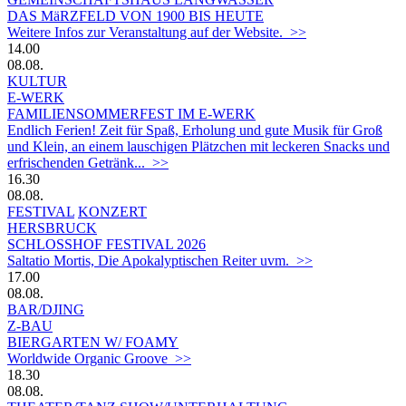
DAS MäRZFELD VON 1900 BIS HEUTE
Weitere Infos zur Veranstaltung auf der Website. >>
14.00
08.08.
KULTUR
E-WERK
FAMILIENSOMMERFEST IM E-WERK
Endlich Ferien! Zeit für Spaß, Erholung und gute Musik für Groß
und Klein, an einem lauschigen Plätzchen mit leckeren Snacks und
erfrischenden Getränk... >>
16.30
08.08.
FESTIVAL
KONZERT
HERSBRUCK
SCHLOSSHOF FESTIVAL 2026
Saltatio Mortis, Die Apokalyptischen Reiter uvm. >>
17.00
08.08.
BAR/DJING
Z-BAU
BIERGARTEN W/ FOAMY
Worldwide Organic Groove >>
18.30
08.08.