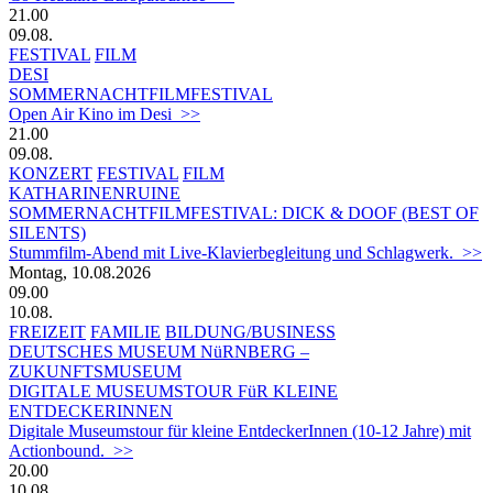
21.00
09.08.
FESTIVAL
FILM
DESI
SOMMERNACHTFILMFESTIVAL
Open Air Kino im Desi >>
21.00
09.08.
KONZERT
FESTIVAL
FILM
KATHARINENRUINE
SOMMERNACHTFILMFESTIVAL: DICK & DOOF (BEST OF
SILENTS)
Stummfilm-Abend mit Live-Klavierbegleitung und Schlagwerk. >>
Montag, 10.08.2026
09.00
10.08.
FREIZEIT
FAMILIE
BILDUNG/BUSINESS
DEUTSCHES MUSEUM NüRNBERG –
ZUKUNFTSMUSEUM
DIGITALE MUSEUMSTOUR FüR KLEINE
ENTDECKERINNEN
Digitale Museumstour für kleine EntdeckerInnen (10-12 Jahre) mit
Actionbound. >>
20.00
10.08.