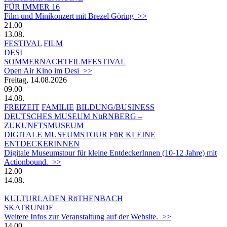
FÜR IMMER 16
Film und Minikonzert mit Brezel Göring >>
21.00
13.08.
FESTIVAL
FILM
DESI
SOMMERNACHTFILMFESTIVAL
Open Air Kino im Desi >>
Freitag, 14.08.2026
09.00
14.08.
FREIZEIT
FAMILIE
BILDUNG/BUSINESS
DEUTSCHES MUSEUM NüRNBERG –
ZUKUNFTSMUSEUM
DIGITALE MUSEUMSTOUR FüR KLEINE
ENTDECKERINNEN
Digitale Museumstour für kleine EntdeckerInnen (10-12 Jahre) mit
Actionbound. >>
12.00
14.08.
KULTURLADEN RöTHENBACH
SKATRUNDE
Weitere Infos zur Veranstaltung auf der Website. >>
14.00