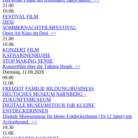
21.00
10.08.
FESTIVAL
FILM
DESI
SOMMERNACHTFILMFESTIVAL
Open Air Kino im Desi >>
21.00
10.08.
KONZERT
FILM
KATHARINENRUINE
STOP MAKING SENSE
Konzertfilm über die Talking Heads >>
Dienstag, 11.08.2026
09.00
11.08.
FREIZEIT
FAMILIE
BILDUNG/BUSINESS
DEUTSCHES MUSEUM NüRNBERG –
ZUKUNFTSMUSEUM
DIGITALE MUSEUMSTOUR FüR KLEINE
ENTDECKERINNEN
Digitale Museumstour für kleine EntdeckerInnen (10-12 Jahre) mit
Actionbound. >>
19.30
11.08.