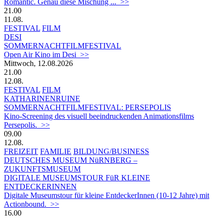
Romantic. Genau diese Mischung ... >>
21.00
11.08.
FESTIVAL
FILM
DESI
SOMMERNACHTFILMFESTIVAL
Open Air Kino im Desi >>
Mittwoch, 12.08.2026
21.00
12.08.
FESTIVAL
FILM
KATHARINENRUINE
SOMMERNACHTFILMFESTIVAL: PERSEPOLIS
Kino-Screening des visuell beeindruckenden Animationsfilms
Persepolis. >>
09.00
12.08.
FREIZEIT
FAMILIE
BILDUNG/BUSINESS
DEUTSCHES MUSEUM NüRNBERG –
ZUKUNFTSMUSEUM
DIGITALE MUSEUMSTOUR FüR KLEINE
ENTDECKERINNEN
Digitale Museumstour für kleine EntdeckerInnen (10-12 Jahre) mit
Actionbound. >>
16.00