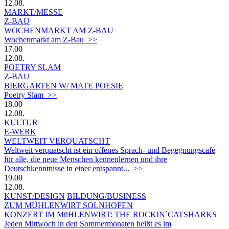
12.08.
MARKT/MESSE
Z-BAU
WOCHENMARKT AM Z-BAU
Wochenmarkt am Z-Bau >>
17.00
12.08.
POETRY SLAM
Z-BAU
BIERGARTEN W/ MATE POESIE
Poetry Slam >>
18.00
12.08.
KULTUR
E-WERK
WELTWEIT VERQUATSCHT
Weltweit verquatscht ist ein offenes Sprach- und Begegnungscafé
für alle, die neue Menschen kennenlernen und ihre
Deutschkenntnisse in einer entspannt... >>
19.00
12.08.
KUNST/DESIGN
BILDUNG/BUSINESS
ZUM MÜHLENWIRT SOLNHOFEN
KONZERT IM MüHLENWIRT: THE ROCKIN´CATSHARKS
Jeden Mittwoch in den Sommermonaten heißt es im