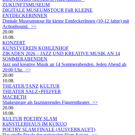
ZUKUNFTSMUSEUM
DIGITALE MUSEUMSTOUR FüR KLEINE
ENTDECKERINNEN
Digitale Museumstour für kleine EntdeckerInnen (10-12 Jahre) mit
Actionbound. >>
20.00
10.08.
KONZERT
KUNSTVEREIN KOHLENHOF
ZIKADEN 2026 – JAZZ UND KREATIVE MUSIK AN 14
SOMMERABENDEN
Jazz und kreative Musik an 14 Sommerabenden. Jeden Abend ab
20:00 Uhr. >>
20.00
10.08.
THEATER/TANZ
KULTUR
THEATER SALZ+PFEFFER
MACBETH
Shakespeare als faszinierendes Figurentheater. >>
20.00
10.08.
KULTUR
POETRY SLAM
KüNSTLERHAUS IM KUKUQ
POETRY SLAM FINALE (AUSVERKAUFT)
Das große Finale der regionalen Slam-Saison. >>