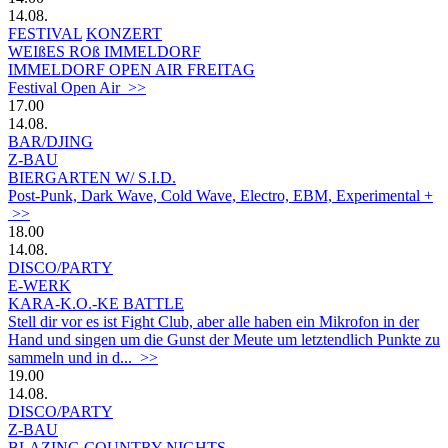
14.08.
FESTIVAL
KONZERT
WEIßES ROß IMMELDORF
IMMELDORF OPEN AIR FREITAG
Festival Open Air >>
17.00
14.08.
BAR/DJING
Z-BAU
BIERGARTEN W/ S.I.D.
Post-Punk, Dark Wave, Cold Wave, Electro, EBM, Experimental +
>>
18.00
14.08.
DISCO/PARTY
E-WERK
KARA-K.O.-KE BATTLE
Stell dir vor es ist Fight Club, aber alle haben ein Mikrofon in der
Hand und singen um die Gunst der Meute um letztendlich Punkte zu
sammeln und in d... >>
19.00
14.08.
DISCO/PARTY
Z-BAU
BLAZING COUNTRY NIGHTS