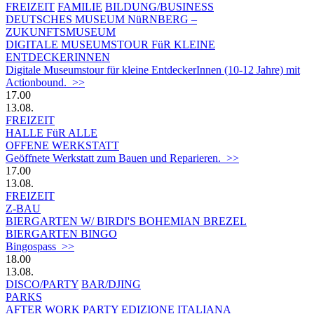
FREIZEIT
FAMILIE
BILDUNG/BUSINESS
DEUTSCHES MUSEUM NüRNBERG –
ZUKUNFTSMUSEUM
DIGITALE MUSEUMSTOUR FüR KLEINE
ENTDECKERINNEN
Digitale Museumstour für kleine EntdeckerInnen (10-12 Jahre) mit
Actionbound. >>
17.00
13.08.
FREIZEIT
HALLE FüR ALLE
OFFENE WERKSTATT
Geöffnete Werkstatt zum Bauen und Reparieren. >>
17.00
13.08.
FREIZEIT
Z-BAU
BIERGARTEN W/ BIRDI'S BOHEMIAN BREZEL
BIERGARTEN BINGO
Bingospass >>
18.00
13.08.
DISCO/PARTY
BAR/DJING
PARKS
AFTER WORK PARTY EDIZIONE ITALIANA