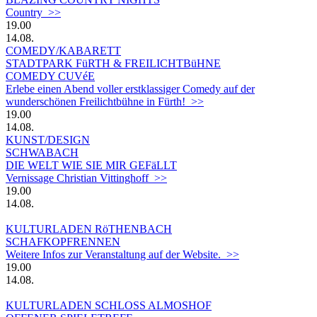
Country >>
19.00
14.08.
COMEDY/KABARETT
STADTPARK FüRTH & FREILICHTBüHNE
COMEDY CUVéE
Erlebe einen Abend voller erstklassiger Comedy auf der
wunderschönen Freilichtbühne in Fürth! >>
19.00
14.08.
KUNST/DESIGN
SCHWABACH
DIE WELT WIE SIE MIR GEFäLLT
Vernissage Christian Vittinghoff >>
19.00
14.08.
KULTURLADEN RöTHENBACH
SCHAFKOPFRENNEN
Weitere Infos zur Veranstaltung auf der Website. >>
19.00
14.08.
KULTURLADEN SCHLOSS ALMOSHOF