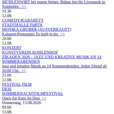
MÜHLENWIRT bei gutem Wetter: Bühne frei für Livemusik in
Solnhofen. >>
19.30
12.08.
COMEDY/KABARETT
STADTHALLE FüRTH
MONIKA GRUBER (AUSVERKAUFT)
Kabarett-Programm: Es huift ja nix >>
20.00
12.08.
KONZERT
KUNSTVEREIN KOHLENHOF
ZIKADEN 2026 – JAZZ UND KREATIVE MUSIK AN 14
SOMMERABENDEN
Jazz und kreative Musik an 14 Sommerabenden. Jeden Abend ab
20:00 Uhr. >>
21.00
12.08.
FESTIVAL
FILM
DESI
SOMMERNACHTFILMFESTIVAL
Open Air Kino im Desi >>
Donnerstag, 13.08.2026
09.00
13.08.