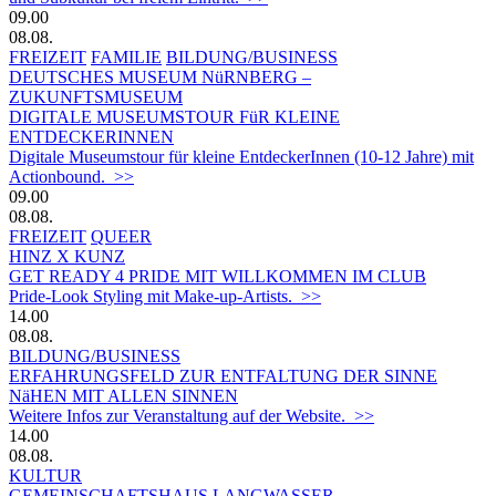
09.00
08.08.
FREIZEIT
FAMILIE
BILDUNG/BUSINESS
DEUTSCHES MUSEUM NüRNBERG –
ZUKUNFTSMUSEUM
DIGITALE MUSEUMSTOUR FüR KLEINE
ENTDECKERINNEN
Digitale Museumstour für kleine EntdeckerInnen (10-12 Jahre) mit
Actionbound. >>
09.00
08.08.
FREIZEIT
QUEER
HINZ X KUNZ
GET READY 4 PRIDE MIT WILLKOMMEN IM CLUB
Pride-Look Styling mit Make-up-Artists. >>
14.00
08.08.
BILDUNG/BUSINESS
ERFAHRUNGSFELD ZUR ENTFALTUNG DER SINNE
NäHEN MIT ALLEN SINNEN
Weitere Infos zur Veranstaltung auf der Website. >>
14.00
08.08.
KULTUR
GEMEINSCHAFTSHAUS LANGWASSER