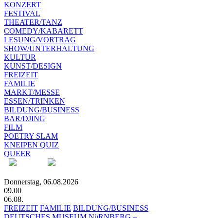
KONZERT
FESTIVAL
THEATER/TANZ
COMEDY/KABARETT
LESUNG/VORTRAG
SHOW/UNTERHALTUNG
KULTUR
KUNST/DESIGN
FREIZEIT
FAMILIE
MARKT/MESSE
ESSEN/TRINKEN
BILDUNG/BUSINESS
BAR/DJING
FILM
POETRY SLAM
KNEIPEN QUIZ
QUEER
Donnerstag, 06.08.2026
09.00
06.08.
FREIZEIT
FAMILIE
BILDUNG/BUSINESS
DEUTSCHES MUSEUM NüRNBERG –