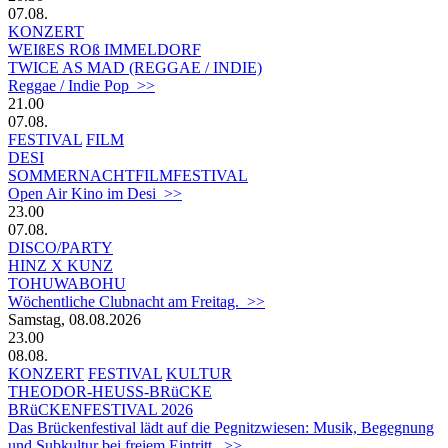
07.08.
KONZERT
WEIßES ROß IMMELDORF
TWICE AS MAD (REGGAE / INDIE)
Reggae / Indie Pop >>
21.00
07.08.
FESTIVAL
FILM
DESI
SOMMERNACHTFILMFESTIVAL
Open Air Kino im Desi >>
23.00
07.08.
DISCO/PARTY
HINZ X KUNZ
TOHUWABOHU
Wöchentliche Clubnacht am Freitag. >>
Samstag, 08.08.2026
23.00
08.08.
KONZERT
FESTIVAL
KULTUR
THEODOR-HEUSS-BRüCKE
BRüCKENFESTIVAL 2026
Das Brückenfestival lädt auf die Pegnitzwiesen: Musik, Begegnung
und Subkultur bei freiem Eintritt. >>