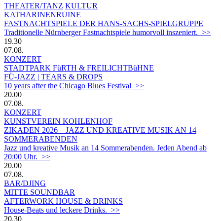
THEATER/TANZ
KULTUR
KATHARINENRUINE
FASTNACHTSPIELE DER HANS-SACHS-SPIELGRUPPE
Traditionelle Nürnberger Fastnachtspiele humorvoll inszeniert. >>
19.30
07.08.
KONZERT
STADTPARK FüRTH & FREILICHTBüHNE
FÜ-JAZZ | TEARS & DROPS
10 years after the Chicago Blues Festival >>
20.00
07.08.
KONZERT
KUNSTVEREIN KOHLENHOF
ZIKADEN 2026 – JAZZ UND KREATIVE MUSIK AN 14
SOMMERABENDEN
Jazz und kreative Musik an 14 Sommerabenden. Jeden Abend ab
20:00 Uhr. >>
20.00
07.08.
BAR/DJING
MITTE SOUNDBAR
AFTERWORK HOUSE & DRINKS
House-Beats und leckere Drinks. >>
20.30