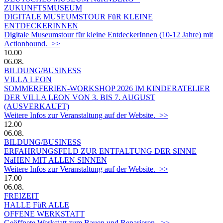
ZUKUNFTSMUSEUM
DIGITALE MUSEUMSTOUR FüR KLEINE
ENTDECKERINNEN
Digitale Museumstour für kleine EntdeckerInnen (10-12 Jahre) mit
Actionbound. >>
10.00
06.08.
BILDUNG/BUSINESS
VILLA LEON
SOMMERFERIEN-WORKSHOP 2026 IM KINDERATELIER
DER VILLA LEON VON 3. BIS 7. AUGUST
(AUSVERKAUFT)
Weitere Infos zur Veranstaltung auf der Website. >>
12.00
06.08.
BILDUNG/BUSINESS
ERFAHRUNGSFELD ZUR ENTFALTUNG DER SINNE
NäHEN MIT ALLEN SINNEN
Weitere Infos zur Veranstaltung auf der Website. >>
17.00
06.08.
FREIZEIT
HALLE FüR ALLE
OFFENE WERKSTATT
Geöffnete Werkstatt zum Bauen und Reparieren. >>