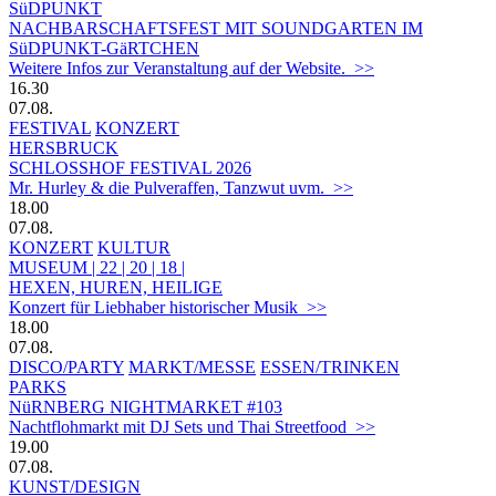
SüDPUNKT
NACHBARSCHAFTSFEST MIT SOUNDGARTEN IM
SüDPUNKT-GäRTCHEN
Weitere Infos zur Veranstaltung auf der Website. >>
16.30
07.08.
FESTIVAL
KONZERT
HERSBRUCK
SCHLOSSHOF FESTIVAL 2026
Mr. Hurley & die Pulveraffen, Tanzwut uvm. >>
18.00
07.08.
KONZERT
KULTUR
MUSEUM | 22 | 20 | 18 |
HEXEN, HUREN, HEILIGE
Konzert für Liebhaber historischer Musik >>
18.00
07.08.
DISCO/PARTY
MARKT/MESSE
ESSEN/TRINKEN
PARKS
NüRNBERG NIGHTMARKET #103
Nachtflohmarkt mit DJ Sets und Thai Streetfood >>
19.00
07.08.
KUNST/DESIGN