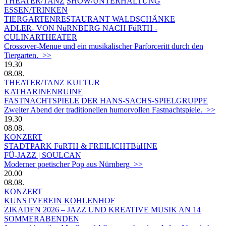
THEATER/TANZ
SHOW/UNTERHALTUNG
ESSEN/TRINKEN
TIERGARTEN­RESTAURANT WALDSCHÄNKE
ADLER- VON NüRNBERG NACH FüRTH -
CULINARTHEATER
Crossover-Menue und ein musikalischer Parforceritt durch den
Tiergarten. >>
19.30
08.08.
THEATER/TANZ
KULTUR
KATHARINENRUINE
FASTNACHTSPIELE DER HANS-SACHS-SPIELGRUPPE
Zweiter Abend der traditionellen humorvollen Fastnachtspiele. >>
19.30
08.08.
KONZERT
STADTPARK FüRTH & FREILICHTBüHNE
FÜ-JAZZ | SOULCAN
Moderner poetischer Pop aus Nürnberg >>
20.00
08.08.
KONZERT
KUNSTVEREIN KOHLENHOF
ZIKADEN 2026 – JAZZ UND KREATIVE MUSIK AN 14
SOMMERABENDEN