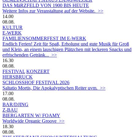
DAS MäRZFELD VON 1900 BIS HEUTE
Weitere Infos zur Veranstaltung auf der Website. >>
14.00
08.08.
KULTUR
E-WERK
FAMILIENSOMMERFEST IM E-WERK
Endlich Ferien! Zeit für Spaß, Erholung und gute Musik für Groß
und Klein, an einem lauschigen Plätzchen mit leckeren Snacks und
erfrischenden Getränk... >>
16.30
08.08.
FESTIVAL
KONZERT
HERSBRUCK
SCHLOSSHOF FESTIVAL 2026
Saltatio Mortis, Die Apokalyptischen Reiter uvm. >>
17.00
08.08.
BAR/DJING
Z-BAU
BIERGARTEN W/ FOAMY
Worldwide Organic Groove >>
18.30
08.08.