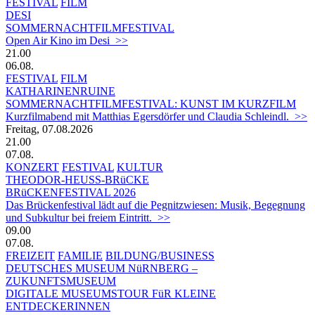
FESTIVAL
FILM
DESI
SOMMERNACHTFILMFESTIVAL
Open Air Kino im Desi >>
21.00
06.08.
FESTIVAL
FILM
KATHARINENRUINE
SOMMERNACHTFILMFESTIVAL: KUNST IM KURZFILM
Kurzfilmabend mit Matthias Egersdörfer und Claudia Schleindl. >>
Freitag, 07.08.2026
21.00
07.08.
KONZERT
FESTIVAL
KULTUR
THEODOR-HEUSS-BRüCKE
BRüCKENFESTIVAL 2026
Das Brückenfestival lädt auf die Pegnitzwiesen: Musik, Begegnung
und Subkultur bei freiem Eintritt. >>
09.00
07.08.
FREIZEIT
FAMILIE
BILDUNG/BUSINESS
DEUTSCHES MUSEUM NüRNBERG –
ZUKUNFTSMUSEUM
DIGITALE MUSEUMSTOUR FüR KLEINE
ENTDECKERINNEN