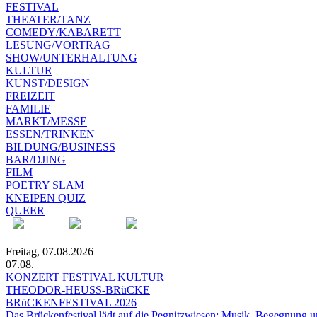
FESTIVAL
THEATER/TANZ
COMEDY/KABARETT
LESUNG/VORTRAG
SHOW/UNTERHALTUNG
KULTUR
KUNST/DESIGN
FREIZEIT
FAMILIE
MARKT/MESSE
ESSEN/TRINKEN
BILDUNG/BUSINESS
BAR/DJING
FILM
POETRY SLAM
KNEIPEN QUIZ
QUEER
Freitag, 07.08.2026
07.08.
KONZERT
FESTIVAL
KULTUR
THEODOR-HEUSS-BRüCKE
BRüCKENFESTIVAL 2026
Das Brückenfestival lädt auf die Pegnitzwiesen: Musik, Begegnung un