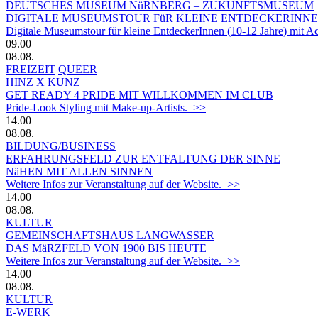
DEUTSCHES MUSEUM NüRNBERG – ZUKUNFTSMUSEUM
DIGITALE MUSEUMSTOUR FüR KLEINE ENTDECKERINN
Digitale Museumstour für kleine EntdeckerInnen (10-12 Jahre) mit 
09.00
08.08.
FREIZEIT
QUEER
HINZ X KUNZ
GET READY 4 PRIDE MIT WILLKOMMEN IM CLUB
Pride-Look Styling mit Make-up-Artists. >>
14.00
08.08.
BILDUNG/BUSINESS
ERFAHRUNGSFELD ZUR ENTFALTUNG DER SINNE
NäHEN MIT ALLEN SINNEN
Weitere Infos zur Veranstaltung auf der Website. >>
14.00
08.08.
KULTUR
GEMEINSCHAFTSHAUS LANGWASSER
DAS MäRZFELD VON 1900 BIS HEUTE
Weitere Infos zur Veranstaltung auf der Website. >>
14.00
08.08.
KULTUR
E-WERK