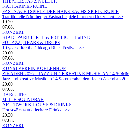
THEATER/TANZ
KULTUR
KATHARINENRUINE
FASTNACHTSPIELE DER HANS-SACHS-SPIELGRUPPE
Traditionelle Nürnberger Fastnachtspiele humorvoll inszeniert. >>
19.30
07.08.
KONZERT
STADTPARK FüRTH & FREILICHTBüHNE
FÜ-JAZZ | TEARS & DROPS
10 years after the Chicago Blues Festival >>
20.00
07.08.
KONZERT
KUNSTVEREIN KOHLENHOF
ZIKADEN 2026 – JAZZ UND KREATIVE MUSIK AN 14 S
Jazz und kreative Musik an 14 Sommerabenden. Jeden Abend ab 20:
20.00
07.08.
BAR/DJING
MITTE SOUNDBAR
AFTERWORK HOUSE & DRINKS
House-Beats und leckere Drinks. >>
20.30
07.08.
KONZERT