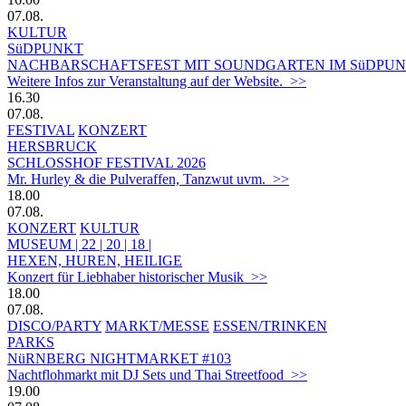
07.08.
KULTUR
SüDPUNKT
NACHBARSCHAFTSFEST MIT SOUNDGARTEN IM SüDPUN
Weitere Infos zur Veranstaltung auf der Website. >>
16.30
07.08.
FESTIVAL
KONZERT
HERSBRUCK
SCHLOSSHOF FESTIVAL 2026
Mr. Hurley & die Pulveraffen, Tanzwut uvm. >>
18.00
07.08.
KONZERT
KULTUR
MUSEUM | 22 | 20 | 18 |
HEXEN, HUREN, HEILIGE
Konzert für Liebhaber historischer Musik >>
18.00
07.08.
DISCO/PARTY
MARKT/MESSE
ESSEN/TRINKEN
PARKS
NüRNBERG NIGHTMARKET #103
Nachtflohmarkt mit DJ Sets und Thai Streetfood >>
19.00