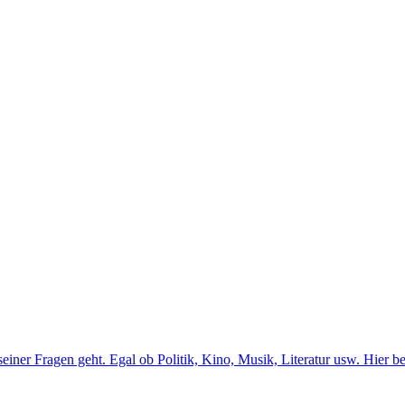
er Fragen geht. Egal ob Politik, Kino, Musik, Literatur usw. Hier b