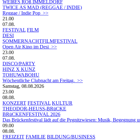
WEIßES ROß IMMELDORF
TWICE AS MAD (REGGAE / INDIE)
Reggae / Indie Pop >>
21.00
07.08.
FESTIVAL
FILM
DESI
SOMMERNACHTFILMFESTIVAL
Open Air Kino im Desi >>
23.00
07.08.
DISCO/PARTY
HINZ X KUNZ
TOHUWABOHU
Wöchentliche Clubnacht am Freitag. >>
Samstag, 08.08.2026
23.00
08.08.
KONZERT
FESTIVAL
KULTUR
THEODOR-HEUSS-BRüCKE
BRüCKENFESTIVAL 2026
Das Brückenfestival lädt auf die Pegnitzwiesen: Musik, Begegnung un
09.00
08.08.
FREIZEIT
FAMILIE
BILDUNG/BUSINESS