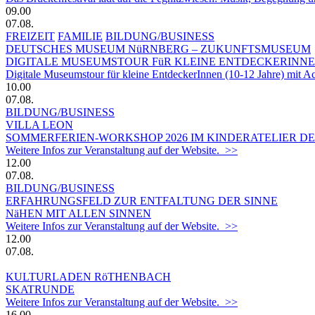
09.00
07.08.
FREIZEIT
FAMILIE
BILDUNG/BUSINESS
DEUTSCHES MUSEUM NüRNBERG – ZUKUNFTSMUSEUM
DIGITALE MUSEUMSTOUR FüR KLEINE ENTDECKERINN
Digitale Museumstour für kleine EntdeckerInnen (10-12 Jahre) mit 
10.00
07.08.
BILDUNG/BUSINESS
VILLA LEON
SOMMERFERIEN-WORKSHOP 2026 IM KINDERATELIER DER
Weitere Infos zur Veranstaltung auf der Website. >>
12.00
07.08.
BILDUNG/BUSINESS
ERFAHRUNGSFELD ZUR ENTFALTUNG DER SINNE
NäHEN MIT ALLEN SINNEN
Weitere Infos zur Veranstaltung auf der Website. >>
12.00
07.08.
KULTURLADEN RöTHENBACH
SKATRUNDE
Weitere Infos zur Veranstaltung auf der Website. >>
16.00