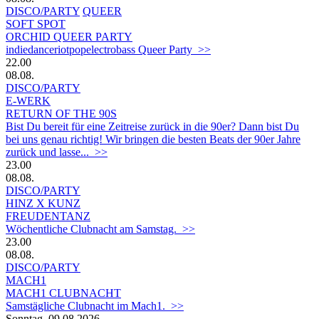
DISCO/PARTY
QUEER
SOFT SPOT
ORCHID QUEER PARTY
indiedanceriotpopelectrobass Queer Party >>
22.00
08.08.
DISCO/PARTY
E-WERK
RETURN OF THE 90S
Bist Du bereit für eine Zeitreise zurück in die 90er? Dann bist Du
bei uns genau richtig! Wir bringen die besten Beats der 90er Jahre
zurück und lasse... >>
23.00
08.08.
DISCO/PARTY
HINZ X KUNZ
FREUDENTANZ
Wöchentliche Clubnacht am Samstag. >>
23.00
08.08.
DISCO/PARTY
MACH1
MACH1 CLUBNACHT
Samstägliche Clubnacht im Mach1. >>
Sonntag, 09.08.2026