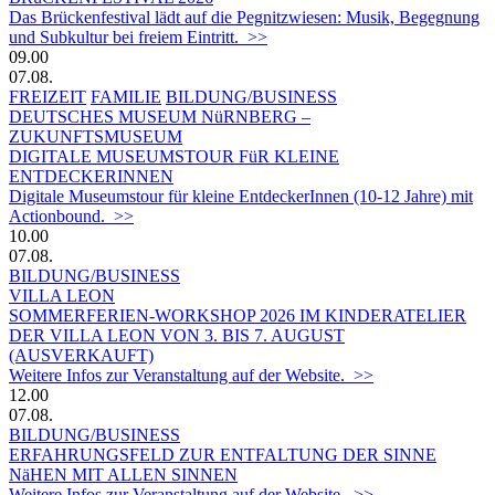
Das Brückenfestival lädt auf die Pegnitzwiesen: Musik, Begegnung
und Subkultur bei freiem Eintritt. >>
09.00
07.08.
FREIZEIT
FAMILIE
BILDUNG/BUSINESS
DEUTSCHES MUSEUM NüRNBERG –
ZUKUNFTSMUSEUM
DIGITALE MUSEUMSTOUR FüR KLEINE
ENTDECKERINNEN
Digitale Museumstour für kleine EntdeckerInnen (10-12 Jahre) mit
Actionbound. >>
10.00
07.08.
BILDUNG/BUSINESS
VILLA LEON
SOMMERFERIEN-WORKSHOP 2026 IM KINDERATELIER
DER VILLA LEON VON 3. BIS 7. AUGUST
(AUSVERKAUFT)
Weitere Infos zur Veranstaltung auf der Website. >>
12.00
07.08.
BILDUNG/BUSINESS
ERFAHRUNGSFELD ZUR ENTFALTUNG DER SINNE
NäHEN MIT ALLEN SINNEN
Weitere Infos zur Veranstaltung auf der Website. >>