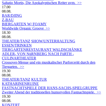
Saltatio Mortis, Die Apokalyptischen Reiter uvm. >>
17.00
08.08.
BAR/DJING
Z-BAU
BIERGARTEN W/ FOAMY
Worldwide Organic Groove >>
18.30
08.08.
THEATER/TANZ
SHOW/UNTERHALTUNG
ESSEN/TRINKEN
TIERGARTEN­RESTAURANT WALDSCHÄNKE
ADLER- VON NüRNBERG NACH FüRTH -
CULINARTHEATER
Crossover-Menue und ein musikalischer Parforceritt durch den
Tiergarten. >>
19.30
08.08.
THEATER/TANZ
KULTUR
KATHARINENRUINE
FASTNACHTSPIELE DER HANS-SACHS-SPIELGRUPPE
Zweiter Abend der traditionellen humorvollen Fastnachtspiele. >>
19.30
08.08.
KONZERT