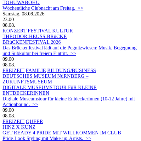
TOHUWABOHU
Wöchentliche Clubnacht am Freitag. >>
Samstag, 08.08.2026
23.00
08.08.
KONZERT
FESTIVAL
KULTUR
THEODOR-HEUSS-BRüCKE
BRüCKENFESTIVAL 2026
Das Brückenfestival lädt auf die Pegnitzwiesen: Musik, Begegnung
und Subkultur bei freiem Eintritt. >>
09.00
08.08.
FREIZEIT
FAMILIE
BILDUNG/BUSINESS
DEUTSCHES MUSEUM NüRNBERG –
ZUKUNFTSMUSEUM
DIGITALE MUSEUMSTOUR FüR KLEINE
ENTDECKERINNEN
Digitale Museumstour für kleine EntdeckerInnen (10-12 Jahre) mit
Actionbound. >>
09.00
08.08.
FREIZEIT
QUEER
HINZ X KUNZ
GET READY 4 PRIDE MIT WILLKOMMEN IM CLUB
Pride-Look Styling mit Make-up-Artists. >>