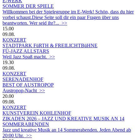
E-WERK
SOMMER DER SPIELE
Willkommen bei der Spielegruppe im E-Werk! Schön, dass du hier
vorbei schaust.Diese Seite soll dir ein paar Fragen über uns
beantworten. Wer seid ihr?... >>
15.00
09.08.
KONZERT
STADTPARK FüRTH & FREILICHTBüHNE
FÜ-JAZZ ALLSTARS
Weil Jazz Spaß macht. >>
19.30
09.08.
KONZERT
SERENADENHOF
BEST OF AUSTROPOP
Austropop-Nacht >>
20.00
09.08.
KONZERT
KUNSTVEREIN KOHLENHOF
ZIKADEN 2026 – JAZZ UND KREATIVE MUSIK AN 14
SOMMERABENDEN
Jazz und kreative Musik an 14 Sommerabenden. Jeden Abend ab
20:00 Uhr. >>