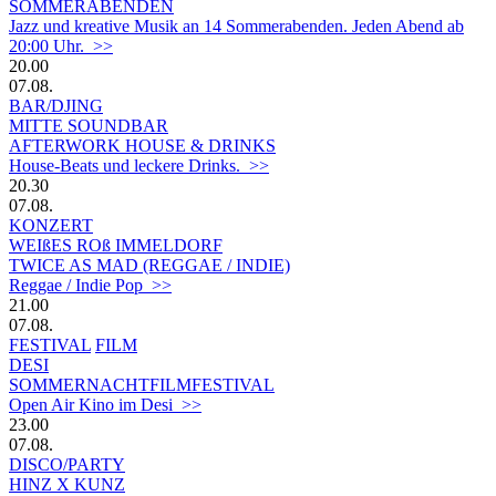
SOMMERABENDEN
Jazz und kreative Musik an 14 Sommerabenden. Jeden Abend ab
20:00 Uhr. >>
20.00
07.08.
BAR/DJING
MITTE SOUNDBAR
AFTERWORK HOUSE & DRINKS
House-Beats und leckere Drinks. >>
20.30
07.08.
KONZERT
WEIßES ROß IMMELDORF
TWICE AS MAD (REGGAE / INDIE)
Reggae / Indie Pop >>
21.00
07.08.
FESTIVAL
FILM
DESI
SOMMERNACHTFILMFESTIVAL
Open Air Kino im Desi >>
23.00
07.08.
DISCO/PARTY
HINZ X KUNZ