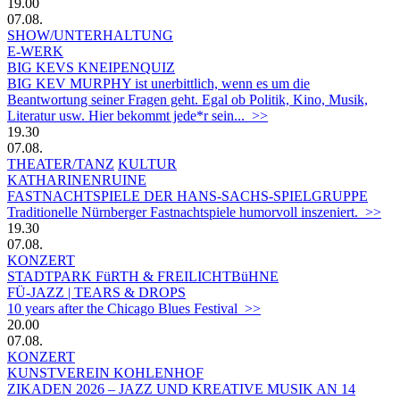
19.00
07.08.
SHOW/UNTERHALTUNG
E-WERK
BIG KEVS KNEIPENQUIZ
BIG KEV MURPHY ist unerbittlich, wenn es um die
Beantwortung seiner Fragen geht. Egal ob Politik, Kino, Musik,
Literatur usw. Hier bekommt jede*r sein... >>
19.30
07.08.
THEATER/TANZ
KULTUR
KATHARINENRUINE
FASTNACHTSPIELE DER HANS-SACHS-SPIELGRUPPE
Traditionelle Nürnberger Fastnachtspiele humorvoll inszeniert. >>
19.30
07.08.
KONZERT
STADTPARK FüRTH & FREILICHTBüHNE
FÜ-JAZZ | TEARS & DROPS
10 years after the Chicago Blues Festival >>
20.00
07.08.
KONZERT
KUNSTVEREIN KOHLENHOF
ZIKADEN 2026 – JAZZ UND KREATIVE MUSIK AN 14