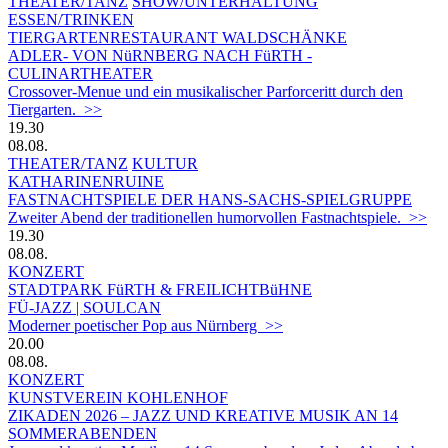
THEATER/TANZ
SHOW/UNTERHALTUNG
ESSEN/TRINKEN
TIERGARTEN­RESTAURANT WALDSCHÄNKE
ADLER- VON NüRNBERG NACH FüRTH -
CULINARTHEATER
Crossover-Menue und ein musikalischer Parforceritt durch den
Tiergarten. >>
19.30
08.08.
THEATER/TANZ
KULTUR
KATHARINENRUINE
FASTNACHTSPIELE DER HANS-SACHS-SPIELGRUPPE
Zweiter Abend der traditionellen humorvollen Fastnachtspiele. >>
19.30
08.08.
KONZERT
STADTPARK FüRTH & FREILICHTBüHNE
FÜ-JAZZ | SOULCAN
Moderner poetischer Pop aus Nürnberg >>
20.00
08.08.
KONZERT
KUNSTVEREIN KOHLENHOF
ZIKADEN 2026 – JAZZ UND KREATIVE MUSIK AN 14
SOMMERABENDEN