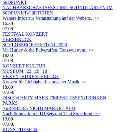
SüDPUNKT
NACHBARSCHAFTSFEST MIT SOUNDGARTEN IM
SüDPUNKT-GäRTCHEN
Weitere Infos zur Veranstaltung auf der Website. >>
16.30
07.08.
FESTIVAL
KONZERT
HERSBRUCK
SCHLOSSHOF FESTIVAL 2026
Mr. Hurley & die Pulveraffen, Tanzwut uvm. >>
18.00
07.08.
KONZERT
KULTUR
MUSEUM | 22 | 20 | 18 |
HEXEN, HUREN, HEILIGE
Konzert für Liebhaber historischer Musik >>
18.00
07.08.
DISCO/PARTY
MARKT/MESSE
ESSEN/TRINKEN
PARKS
NüRNBERG NIGHTMARKET #103
Nachtflohmarkt mit DJ Sets und Thai Streetfood >>
19.00
07.08.
KUNST/DESIGN