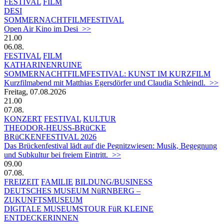
FESTIVAL
FILM
DESI
SOMMERNACHTFILMFESTIVAL
Open Air Kino im Desi >>
21.00
06.08.
FESTIVAL
FILM
KATHARINENRUINE
SOMMERNACHTFILMFESTIVAL: KUNST IM KURZFILM
Kurzfilmabend mit Matthias Egersdörfer und Claudia Schleindl. >>
Freitag, 07.08.2026
21.00
07.08.
KONZERT
FESTIVAL
KULTUR
THEODOR-HEUSS-BRüCKE
BRüCKENFESTIVAL 2026
Das Brückenfestival lädt auf die Pegnitzwiesen: Musik, Begegnung
und Subkultur bei freiem Eintritt. >>
09.00
07.08.
FREIZEIT
FAMILIE
BILDUNG/BUSINESS
DEUTSCHES MUSEUM NüRNBERG –
ZUKUNFTSMUSEUM
DIGITALE MUSEUMSTOUR FüR KLEINE
ENTDECKERINNEN