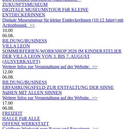
ZUKUNFTSMUSEUM
DIGITALE MUSEUMSTOUR FüR KLEINE
ENTDECKERINNEN
Digitale Museumstour für kleine EntdeckerInnen (10-12 Jahre) mit
Actionbound. >>
10.00
06.08.
BILDUNG/BUSINESS
VILLA LEON
SOMMERFERIEN-WORKSHOP 2026 IM KINDERATELIER
DER VILLA LEON VON 3. BIS 7. AUGUST
(AUSVERKAUFT)
Weitere Infos zur Veranstaltung auf der Website. >>
12.00
06.08.
BILDUNG/BUSINESS
ERFAHRUNGSFELD ZUR ENTFALTUNG DER SINNE
NäHEN MIT ALLEN SINNEN
Weitere Infos zur Veranstaltung auf der Website. >>
17.00
06.08.
FREIZEIT
HALLE FüR ALLE
OFFENE WERKSTATT
Geöffnete Werkstatt zum Bauen und Reparieren. >>