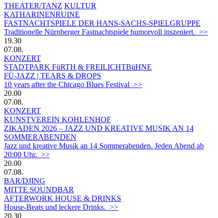
THEATER/TANZ
KULTUR
KATHARINENRUINE
FASTNACHTSPIELE DER HANS-SACHS-SPIELGRUPPE
Traditionelle Nürnberger Fastnachtspiele humorvoll inszeniert. >>
19.30
07.08.
KONZERT
STADTPARK FüRTH & FREILICHTBüHNE
FÜ-JAZZ | TEARS & DROPS
10 years after the Chicago Blues Festival >>
20.00
07.08.
KONZERT
KUNSTVEREIN KOHLENHOF
ZIKADEN 2026 – JAZZ UND KREATIVE MUSIK AN 14
SOMMERABENDEN
Jazz und kreative Musik an 14 Sommerabenden. Jeden Abend ab
20:00 Uhr. >>
20.00
07.08.
BAR/DJING
MITTE SOUNDBAR
AFTERWORK HOUSE & DRINKS
House-Beats und leckere Drinks. >>
20.30