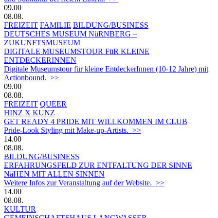
09.00
08.08.
FREIZEIT
FAMILIE
BILDUNG/BUSINESS
DEUTSCHES MUSEUM NüRNBERG –
ZUKUNFTSMUSEUM
DIGITALE MUSEUMSTOUR FüR KLEINE
ENTDECKERINNEN
Digitale Museumstour für kleine EntdeckerInnen (10-12 Jahre) mit
Actionbound. >>
09.00
08.08.
FREIZEIT
QUEER
HINZ X KUNZ
GET READY 4 PRIDE MIT WILLKOMMEN IM CLUB
Pride-Look Styling mit Make-up-Artists. >>
14.00
08.08.
BILDUNG/BUSINESS
ERFAHRUNGSFELD ZUR ENTFALTUNG DER SINNE
NäHEN MIT ALLEN SINNEN
Weitere Infos zur Veranstaltung auf der Website. >>
14.00
08.08.
KULTUR
GEMEINSCHAFTSHAUS LANGWASSER