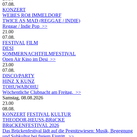
07.08.
KONZERT
WEIßES ROß IMMELDORF
TWICE AS MAD (REGGAE / INDIE)
Reggae / Indie Pop >>
21.00
07.08.
FESTIVAL
FILM
DESI
SOMMERNACHTFILMFESTIVAL
Open Air Kino im Desi >>
23.00
07.08.
DISCO/PARTY
HINZ X KUNZ
TOHUWABOHU
Wöchentliche Clubnacht am Freitag. >>
Samstag, 08.08.2026
23.00
08.08.
KONZERT
FESTIVAL
KULTUR
THEODOR-HEUSS-BRüCKE
BRüCKENFESTIVAL 2026
Das Brückenfestival lädt auf die Pegnitzwiesen: Musik, Begegnung
und Subkultur bei freiem Eintritt. >>