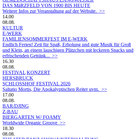
DAS MäRZFELD VON 1900 BIS HEUTE
Weitere Infos zur Veranstaltung auf der Website. >>
14.00
08.08.
KULTUR
E-WERK
FAMILIENSOMMERFEST IM E-WERK
Endlich Ferien! Zeit für Spaß, Erholung und gute Musik für Groß
und Klein, an einem lauschigen Plätzchen mit leckeren Snacks und
erfrischenden Getränk... >>
16.30
08.08.
FESTIVAL
KONZERT
HERSBRUCK
SCHLOSSHOF FESTIVAL 2026
Saltatio Mortis, Die Apokalyptischen Reiter uvm. >>
17.00
08.08.
BAR/DJING
Z-BAU
BIERGARTEN W/ FOAMY
Worldwide Organic Groove >>
18.30
08.08.