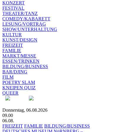
KONZERT
FESTIVAL
THEATER/TANZ
COMEDY/KABARETT
LESUNG/VORTRAG
SHOW/UNTERHALTUNG
KULTUR
KUNST/DESIGN
FREIZEIT
FAMILIE
MARKT/MESSE
ESSEN/TRINKEN
BILDUNG/BUSINESS
BAR/DJING
FILM
POETRY SLAM
KNEIPEN QUIZ
QUEER
Donnerstag, 06.08.2026
09.00
06.08.
FREIZEIT
FAMILIE
BILDUNG/BUSINESS
DEUTSCHES MUSEUM NüRNBERG –