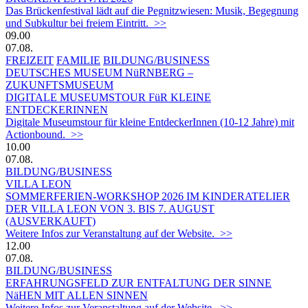
Das Brückenfestival lädt auf die Pegnitzwiesen: Musik, Begegnung
und Subkultur bei freiem Eintritt. >>
09.00
07.08.
FREIZEIT
FAMILIE
BILDUNG/BUSINESS
DEUTSCHES MUSEUM NüRNBERG –
ZUKUNFTSMUSEUM
DIGITALE MUSEUMSTOUR FüR KLEINE
ENTDECKERINNEN
Digitale Museumstour für kleine EntdeckerInnen (10-12 Jahre) mit
Actionbound. >>
10.00
07.08.
BILDUNG/BUSINESS
VILLA LEON
SOMMERFERIEN-WORKSHOP 2026 IM KINDERATELIER
DER VILLA LEON VON 3. BIS 7. AUGUST
(AUSVERKAUFT)
Weitere Infos zur Veranstaltung auf der Website. >>
12.00
07.08.
BILDUNG/BUSINESS
ERFAHRUNGSFELD ZUR ENTFALTUNG DER SINNE
NäHEN MIT ALLEN SINNEN
Weitere Infos zur Veranstaltung auf der Website. >>