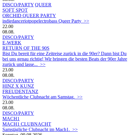
DISCO/PARTY
QUEER
SOFT SPOT
ORCHID QUEER PARTY
indiedanceriotpopelectrobass Queer Party >>
22.00
08.08.
DISCO/PARTY
E-WERK
RETURN OF THE 90S
Bist Du bereit für eine Zeitreise zurück in die 90er? Dann bist Du
bei uns genau richtig! Wir bringen die besten Beats der 90er Jahre
zurück und lasse... >>
23.00
08.08.
DISCO/PARTY
HINZ X KUNZ
FREUDENTANZ
Wöchentliche Clubnacht am Samstag. >>
23.00
08.08.
DISCO/PARTY
MACH1
MACH1 CLUBNACHT
Samstägliche Clubnacht im Mach1. >>
Sonntag, 09.08.2026