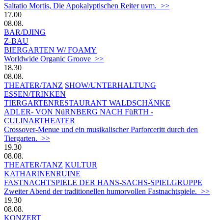
Saltatio Mortis, Die Apokalyptischen Reiter uvm. >>
17.00
08.08.
BAR/DJING
Z-BAU
BIERGARTEN W/ FOAMY
Worldwide Organic Groove >>
18.30
08.08.
THEATER/TANZ
SHOW/UNTERHALTUNG
ESSEN/TRINKEN
TIERGARTEN­RESTAURANT WALDSCHÄNKE
ADLER- VON NüRNBERG NACH FüRTH -
CULINARTHEATER
Crossover-Menue und ein musikalischer Parforceritt durch den
Tiergarten. >>
19.30
08.08.
THEATER/TANZ
KULTUR
KATHARINENRUINE
FASTNACHTSPIELE DER HANS-SACHS-SPIELGRUPPE
Zweiter Abend der traditionellen humorvollen Fastnachtspiele. >>
19.30
08.08.
KONZERT