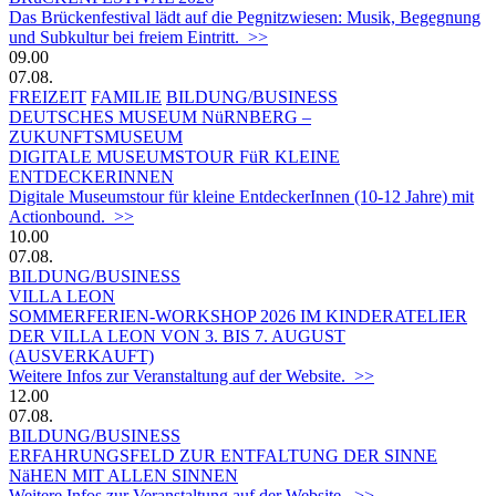
Das Brückenfestival lädt auf die Pegnitzwiesen: Musik, Begegnung
und Subkultur bei freiem Eintritt. >>
09.00
07.08.
FREIZEIT
FAMILIE
BILDUNG/BUSINESS
DEUTSCHES MUSEUM NüRNBERG –
ZUKUNFTSMUSEUM
DIGITALE MUSEUMSTOUR FüR KLEINE
ENTDECKERINNEN
Digitale Museumstour für kleine EntdeckerInnen (10-12 Jahre) mit
Actionbound. >>
10.00
07.08.
BILDUNG/BUSINESS
VILLA LEON
SOMMERFERIEN-WORKSHOP 2026 IM KINDERATELIER
DER VILLA LEON VON 3. BIS 7. AUGUST
(AUSVERKAUFT)
Weitere Infos zur Veranstaltung auf der Website. >>
12.00
07.08.
BILDUNG/BUSINESS
ERFAHRUNGSFELD ZUR ENTFALTUNG DER SINNE
NäHEN MIT ALLEN SINNEN
Weitere Infos zur Veranstaltung auf der Website. >>