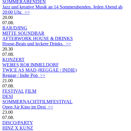
SOMMERABENDEN
Jazz und kreative Musik an 14 Sommerabenden. Jeden Abend ab
20:00 Uhr. >>
20.00
07.08.
BAR/DJING
MITTE SOUNDBAR
AFTERWORK HOUSE & DRINKS
House-Beats und leckere Drinks. >>
20.30
07.08.
KONZERT
WEIßES ROß IMMELDORF
TWICE AS MAD (REGGAE / INDIE)
Reggae / Indie Pop >>
21.00
07.08.
FESTIVAL
FILM
DESI
SOMMERNACHTFILMFESTIVAL
Open Air Kino im Desi >>
23.00
07.08.
DISCO/PARTY
HINZ X KUNZ