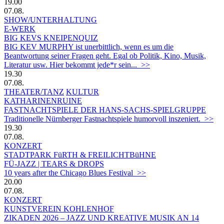
19.00
07.08.
SHOW/UNTERHALTUNG
E-WERK
BIG KEVS KNEIPENQUIZ
BIG KEV MURPHY ist unerbittlich, wenn es um die
Beantwortung seiner Fragen geht. Egal ob Politik, Kino, Musik,
Literatur usw. Hier bekommt jede*r sein... >>
19.30
07.08.
THEATER/TANZ
KULTUR
KATHARINENRUINE
FASTNACHTSPIELE DER HANS-SACHS-SPIELGRUPPE
Traditionelle Nürnberger Fastnachtspiele humorvoll inszeniert. >>
19.30
07.08.
KONZERT
STADTPARK FüRTH & FREILICHTBüHNE
FÜ-JAZZ | TEARS & DROPS
10 years after the Chicago Blues Festival >>
20.00
07.08.
KONZERT
KUNSTVEREIN KOHLENHOF
ZIKADEN 2026 – JAZZ UND KREATIVE MUSIK AN 14