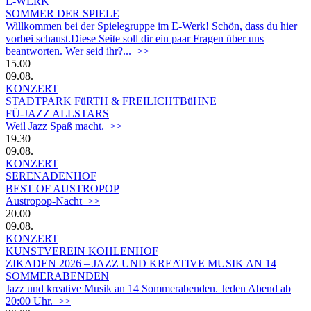
E-WERK
SOMMER DER SPIELE
Willkommen bei der Spielegruppe im E-Werk! Schön, dass du hier
vorbei schaust.Diese Seite soll dir ein paar Fragen über uns
beantworten. Wer seid ihr?... >>
15.00
09.08.
KONZERT
STADTPARK FüRTH & FREILICHTBüHNE
FÜ-JAZZ ALLSTARS
Weil Jazz Spaß macht. >>
19.30
09.08.
KONZERT
SERENADENHOF
BEST OF AUSTROPOP
Austropop-Nacht >>
20.00
09.08.
KONZERT
KUNSTVEREIN KOHLENHOF
ZIKADEN 2026 – JAZZ UND KREATIVE MUSIK AN 14
SOMMERABENDEN
Jazz und kreative Musik an 14 Sommerabenden. Jeden Abend ab
20:00 Uhr. >>