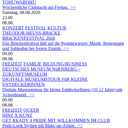
TOHUWABOHU
Wöchentliche Clubnacht am Freitag. >>
Samstag, 08.08.2026
23.00
08.08.
KONZERT
FESTIVAL
KULTUR
THEODOR-HEUSS-BRüCKE
BRüCKENFESTIVAL 2026
Das Brückenfestival lädt auf die Pegnitzwiesen: Musik, Begegnung
und Subkultur bei freiem Eintritt. >>
09.00
08.08.
FREIZEIT
FAMILIE
BILDUNG/BUSINESS
DEUTSCHES MUSEUM NüRNBERG –
ZUKUNFTSMUSEUM
DIGITALE MUSEUMSTOUR FüR KLEINE
ENTDECKERINNEN
Digitale Museumstour für kleine EntdeckerInnen (10-12 Jahre) mit
Actionbound. >>
09.00
08.08.
FREIZEIT
QUEER
HINZ X KUNZ
GET READY 4 PRIDE MIT WILLKOMMEN IM CLUB
Pride-Look Styling mit Make-up-Artists. >>