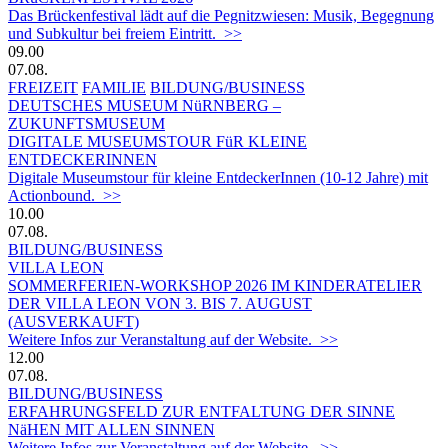
Das Brückenfestival lädt auf die Pegnitzwiesen: Musik, Begegnung
und Subkultur bei freiem Eintritt. >>
09.00
07.08.
FREIZEIT
FAMILIE
BILDUNG/BUSINESS
DEUTSCHES MUSEUM NüRNBERG –
ZUKUNFTSMUSEUM
DIGITALE MUSEUMSTOUR FüR KLEINE
ENTDECKERINNEN
Digitale Museumstour für kleine EntdeckerInnen (10-12 Jahre) mit
Actionbound. >>
10.00
07.08.
BILDUNG/BUSINESS
VILLA LEON
SOMMERFERIEN-WORKSHOP 2026 IM KINDERATELIER
DER VILLA LEON VON 3. BIS 7. AUGUST
(AUSVERKAUFT)
Weitere Infos zur Veranstaltung auf der Website. >>
12.00
07.08.
BILDUNG/BUSINESS
ERFAHRUNGSFELD ZUR ENTFALTUNG DER SINNE
NäHEN MIT ALLEN SINNEN
Weitere Infos zur Veranstaltung auf der Website. >>