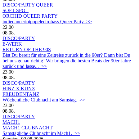
DISCO/PARTY
QUEER
SOFT SPOT
ORCHID QUEER PARTY
indiedanceriotpopelectrobass Queer Party >>
22.00
08.08.
DISCO/PARTY
E-WERK
RETURN OF THE 90S
Bist Du bereit für eine Zeitreise zurück in die 90er? Dann bist Du
bei uns genau richtig! Wir bringen die besten Beats der 90er Jahre
zurück und lasse... >>
23.00
08.08.
DISCO/PARTY
HINZ X KUNZ
FREUDENTANZ
Wöchentliche Clubnacht am Samstag. >>
23.00
08.08.
DISCO/PARTY
MACH1
MACH1 CLUBNACHT
Samstägliche Clubnacht im Mach1. >>
Sonntag, 09.08.2026