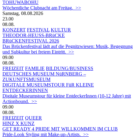
TOHUWABOHU
Wöchentliche Clubnacht am Freitag. >>
Samstag, 08.08.2026
23.00
08.08.
KONZERT
FESTIVAL
KULTUR
THEODOR-HEUSS-BRüCKE
BRüCKENFESTIVAL 2026
Das Brückenfestival lädt auf die Pegnitzwiesen: Musik, Begegnung
und Subkultur bei freiem Eintritt. >>
09.00
08.08.
FREIZEIT
FAMILIE
BILDUNG/BUSINESS
DEUTSCHES MUSEUM NüRNBERG –
ZUKUNFTSMUSEUM
DIGITALE MUSEUMSTOUR FüR KLEINE
ENTDECKERINNEN
Digitale Museumstour für kleine EntdeckerInnen (10-12 Jahre) mit
Actionbound. >>
09.00
08.08.
FREIZEIT
QUEER
HINZ X KUNZ
GET READY 4 PRIDE MIT WILLKOMMEN IM CLUB
Pride-Look Styling mit Make-up-Artists. >>