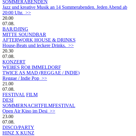
SOMMERABENDEN
Jazz und kreative Musik an 14 Sommerabenden. Jeden Abend ab
20:00 Uhr. >>
20.00
07.08.
BAR/DJING
MITTE SOUNDBAR
AFTERWORK HOUSE & DRINKS
House-Beats und leckere Drinks. >>
20.30
07.08.
KONZERT
WEIßES ROß IMMELDORF
TWICE AS MAD (REGGAE / INDIE)
Reggae / Indie Pop >>
21.00
07.08.
FESTIVAL
FILM
DESI
SOMMERNACHTFILMFESTIVAL
Open Air Kino im Desi >>
23.00
07.08.
DISCO/PARTY
HINZ X KUNZ