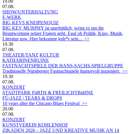
19.00
07.08.
SHOW/UNTERHALTUNG
E-WERK
BIG KEVS KNEIPENQUIZ
BIG KEV MURPHY ist unerbittlich, wenn es um die
Beantwortung seiner Fragen geht. Egal ob Politik, Kino, Musik,
Literatur usw. Hier bekommt jede*r sein... >>
19.30
07.08.
THEATER/TANZ
KULTUR
KATHARINENRUINE
FASTNACHTSPIELE DER HANS-SACHS-SPIELGRUPPE
Traditionelle Nürnberger Fastnachtspiele humorvoll inszeniert. >>
19.30
07.08.
KONZERT
STADTPARK FüRTH & FREILICHTBüHNE
FÜ-JAZZ | TEARS & DROPS
10 years after the Chicago Blues Festival >>
20.00
07.08.
KONZERT
KUNSTVEREIN KOHLENHOF
ZIKADEN 2026 – JAZZ UND KREATIVE MUSIK AN 14