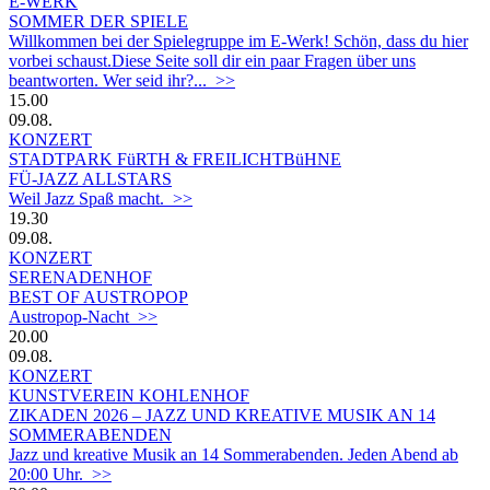
E-WERK
SOMMER DER SPIELE
Willkommen bei der Spielegruppe im E-Werk! Schön, dass du hier
vorbei schaust.Diese Seite soll dir ein paar Fragen über uns
beantworten. Wer seid ihr?... >>
15.00
09.08.
KONZERT
STADTPARK FüRTH & FREILICHTBüHNE
FÜ-JAZZ ALLSTARS
Weil Jazz Spaß macht. >>
19.30
09.08.
KONZERT
SERENADENHOF
BEST OF AUSTROPOP
Austropop-Nacht >>
20.00
09.08.
KONZERT
KUNSTVEREIN KOHLENHOF
ZIKADEN 2026 – JAZZ UND KREATIVE MUSIK AN 14
SOMMERABENDEN
Jazz und kreative Musik an 14 Sommerabenden. Jeden Abend ab
20:00 Uhr. >>