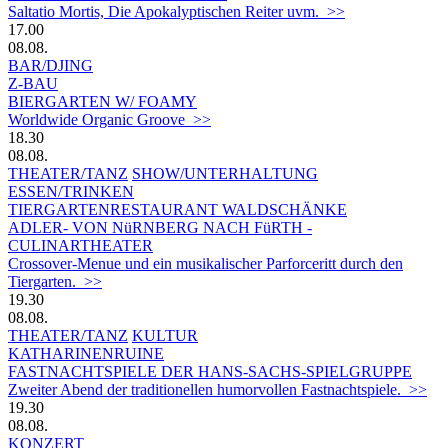
Saltatio Mortis, Die Apokalyptischen Reiter uvm. >>
17.00
08.08.
BAR/DJING
Z-BAU
BIERGARTEN W/ FOAMY
Worldwide Organic Groove >>
18.30
08.08.
THEATER/TANZ
SHOW/UNTERHALTUNG
ESSEN/TRINKEN
TIERGARTEN­RESTAURANT WALDSCHÄNKE
ADLER- VON NüRNBERG NACH FüRTH -
CULINARTHEATER
Crossover-Menue und ein musikalischer Parforceritt durch den
Tiergarten. >>
19.30
08.08.
THEATER/TANZ
KULTUR
KATHARINENRUINE
FASTNACHTSPIELE DER HANS-SACHS-SPIELGRUPPE
Zweiter Abend der traditionellen humorvollen Fastnachtspiele. >>
19.30
08.08.
KONZERT