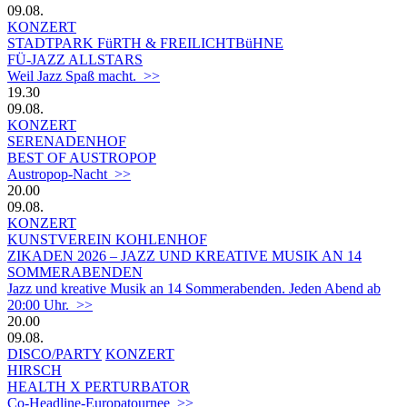
09.08.
KONZERT
STADTPARK FüRTH & FREILICHTBüHNE
FÜ-JAZZ ALLSTARS
Weil Jazz Spaß macht. >>
19.30
09.08.
KONZERT
SERENADENHOF
BEST OF AUSTROPOP
Austropop-Nacht >>
20.00
09.08.
KONZERT
KUNSTVEREIN KOHLENHOF
ZIKADEN 2026 – JAZZ UND KREATIVE MUSIK AN 14
SOMMERABENDEN
Jazz und kreative Musik an 14 Sommerabenden. Jeden Abend ab
20:00 Uhr. >>
20.00
09.08.
DISCO/PARTY
KONZERT
HIRSCH
HEALTH X PERTURBATOR
Co-Headline-Europatournee >>