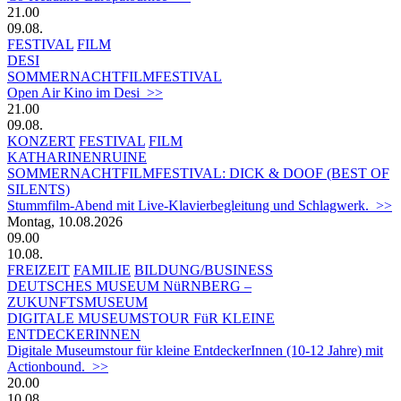
21.00
09.08.
FESTIVAL
FILM
DESI
SOMMERNACHTFILMFESTIVAL
Open Air Kino im Desi >>
21.00
09.08.
KONZERT
FESTIVAL
FILM
KATHARINENRUINE
SOMMERNACHTFILMFESTIVAL: DICK & DOOF (BEST OF
SILENTS)
Stummfilm-Abend mit Live-Klavierbegleitung und Schlagwerk. >>
Montag, 10.08.2026
09.00
10.08.
FREIZEIT
FAMILIE
BILDUNG/BUSINESS
DEUTSCHES MUSEUM NüRNBERG –
ZUKUNFTSMUSEUM
DIGITALE MUSEUMSTOUR FüR KLEINE
ENTDECKERINNEN
Digitale Museumstour für kleine EntdeckerInnen (10-12 Jahre) mit
Actionbound. >>
20.00
10.08.