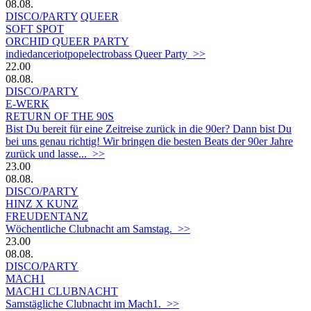
08.08.
DISCO/PARTY
QUEER
SOFT SPOT
ORCHID QUEER PARTY
indiedanceriotpopelectrobass Queer Party >>
22.00
08.08.
DISCO/PARTY
E-WERK
RETURN OF THE 90S
Bist Du bereit für eine Zeitreise zurück in die 90er? Dann bist Du
bei uns genau richtig! Wir bringen die besten Beats der 90er Jahre
zurück und lasse... >>
23.00
08.08.
DISCO/PARTY
HINZ X KUNZ
FREUDENTANZ
Wöchentliche Clubnacht am Samstag. >>
23.00
08.08.
DISCO/PARTY
MACH1
MACH1 CLUBNACHT
Samstägliche Clubnacht im Mach1. >>