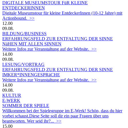
DIGITALE MUSEUMSTOUR FüR KLEINE
ENTDECKERINNEN
Digitale Museumstour für kleine EntdeckerInnen (10-12 Jahre) mit
Actionbound. >>
12.00
09.08.
BILDUNG/BUSINESS
ERFAHRUNGSFELD ZUR ENTFALTUNG DER SINNE
NäHEN MIT ALLEN SINNEN
Weitere Infos zur Veranstaltung auf der Website. >>
14.00
09.08.
LESUNG/VORTRAG
ERFAHRUNGSFELD ZUR ENTFALTUNG DER SINNE
IMKER*INNENGESPRäCHE
Weitere Infos zur Veranstaltung auf der Website. >>
14.00
09.08.
KULTUR
E-WERK
SOMMER DER SPIELE
Willkommen bei der Spielegruppe im E-Werk! Schön, dass du hier
vorbei schaust.Diese Seite soll dir ein paar Fragen über uns
beantworten. Wer seid ihr?... >>
15.00