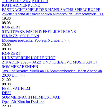
THEATER/TANZ
KULTUR
KATHARINENRUINE
FASTNACHTSPIELE DER HANS-SACHS-SPIELGRUPPE
Zweiter Abend der traditionellen humorvollen Fastnachtspiele. >>
19.30
08.08.
KONZERT
STADTPARK FüRTH & FREILICHTBüHNE
FÜ-JAZZ | SOULCAN
Moderner poetischer Pop aus Nürnberg >>
20.00
08.08.
KONZERT
KUNSTVEREIN KOHLENHOF
ZIKADEN 2026 – JAZZ UND KREATIVE MUSIK AN 14
SOMMERABENDEN
Jazz und kreative Musik an 14 Sommerabenden. Jeden Abend ab
20:00 Uhr. >>
21.00
08.08.
FESTIVAL
FILM
DESI
SOMMERNACHTFILMFESTIVAL
Open Air Kino im Desi >>
22.00