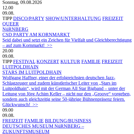
Sonntag, 09.08.2026
12.00
09.08.
TIPP
DISCO/PARTY
SHOW/UNTERHALTUNG
FREIZEIT
QUEER
NüRNBERG
CSD PARTY AM KORNMARKT
Seid dabei und setzt ein Zeichen für Vielfalt und Gleichberechtigung
– auf zum Kornmarkt! >>
20.00
09.08.
TIPP
FESTIVAL
KONZERT
KULTUR
FAMILIE
FREIZEIT
LUITPOLDHAIN
STARS IM LUITPOLDHAIN
Wolfgang Haffner, einer der erfolgreichsten deutschen Jazz-
Schlagzeuger und zudem künstlerischer Leiter von „Stars im
Luitpoldhain“, wird mit der German All Star Bigband – unter der
Leitung von Jörg Achim Keller – nicht nur den „Groove“ vorgeben,
sondern auch gleichzeitig seine 50-jährige Bühnenpräsenz feiern.
Glückwunsch! >>
09.00
09.08.
FREIZEIT
FAMILIE
BILDUNG/BUSINESS
DEUTSCHES MUSEUM NüRNBERG –
ZUKUNFTSMUSEUM