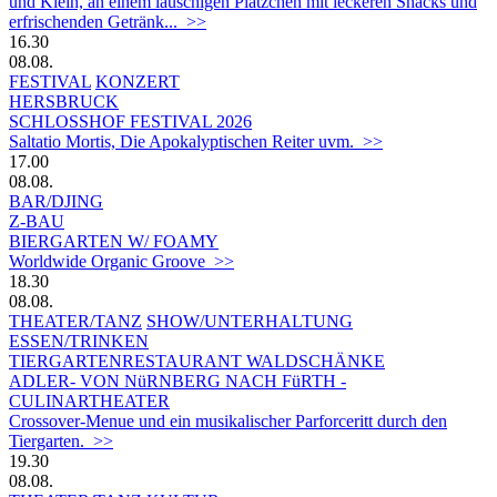
und Klein, an einem lauschigen Plätzchen mit leckeren Snacks und
erfrischenden Getränk... >>
16.30
08.08.
FESTIVAL
KONZERT
HERSBRUCK
SCHLOSSHOF FESTIVAL 2026
Saltatio Mortis, Die Apokalyptischen Reiter uvm. >>
17.00
08.08.
BAR/DJING
Z-BAU
BIERGARTEN W/ FOAMY
Worldwide Organic Groove >>
18.30
08.08.
THEATER/TANZ
SHOW/UNTERHALTUNG
ESSEN/TRINKEN
TIERGARTEN­RESTAURANT WALDSCHÄNKE
ADLER- VON NüRNBERG NACH FüRTH -
CULINARTHEATER
Crossover-Menue und ein musikalischer Parforceritt durch den
Tiergarten. >>
19.30
08.08.