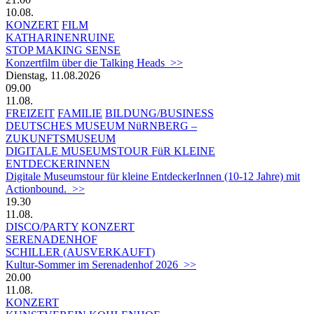
10.08.
KONZERT
FILM
KATHARINENRUINE
STOP MAKING SENSE
Konzertfilm über die Talking Heads >>
Dienstag, 11.08.2026
09.00
11.08.
FREIZEIT
FAMILIE
BILDUNG/BUSINESS
DEUTSCHES MUSEUM NüRNBERG –
ZUKUNFTSMUSEUM
DIGITALE MUSEUMSTOUR FüR KLEINE
ENTDECKERINNEN
Digitale Museumstour für kleine EntdeckerInnen (10-12 Jahre) mit
Actionbound. >>
19.30
11.08.
DISCO/PARTY
KONZERT
SERENADENHOF
SCHILLER (AUSVERKAUFT)
Kultur-Sommer im Serenadenhof 2026 >>
20.00
11.08.
KONZERT