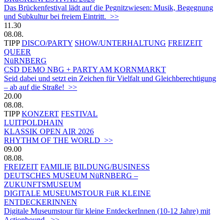
Das Brückenfestival lädt auf die Pegnitzwiesen: Musik, Begegnung
und Subkultur bei freiem Eintritt. >>
11.30
08.08.
TIPP
DISCO/PARTY
SHOW/UNTERHALTUNG
FREIZEIT
QUEER
NüRNBERG
CSD DEMO NBG + PARTY AM KORNMARKT
Seid dabei und setzt ein Zeichen für Vielfalt und Gleichberechtigung
– ab auf die Straße! >>
20.00
08.08.
TIPP
KONZERT
FESTIVAL
LUITPOLDHAIN
KLASSIK OPEN AIR 2026
RHYTHM OF THE WORLD >>
09.00
08.08.
FREIZEIT
FAMILIE
BILDUNG/BUSINESS
DEUTSCHES MUSEUM NüRNBERG –
ZUKUNFTSMUSEUM
DIGITALE MUSEUMSTOUR FüR KLEINE
ENTDECKERINNEN
Digitale Museumstour für kleine EntdeckerInnen (10-12 Jahre) mit
Actionbound. >>