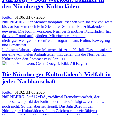
den Nürnberger Kulturläden
Kultur
01.06.-31.07.2026
NüRNBERG. Der Melanchthonplatz, machen wir uns nix vor, wäre
bis vor Kurzem noch kein Ziel eures Sommer-Freizeitkalenders
gewesen. Die KommVorZone, Nürnbergs mobiler Kulturladen, hat
das von Grund auf geändert. Mit einem charmanten,
niedrigschwelligen, kostenfreien Programm aus Kultur, Bewegung
und Kreativität.
In diesem Jahr an jedem Mittwoch bis zum 29. Juli. Das ist natürlich
nur eine von vielen Anlaufstellen, mit denen uns die Nürnberger
Kulturläden den Sommer versüßen.
>>
Die Nürnberger Kulturläden°: Vielfalt in
jeder Nachbarschaft
Kultur
01.02.-31.03.2026
NüRNBERG. Auf 12xDA, zwölfmal Demokratiearbeit, der
Jahresschwerpunkt der Kulturläden in 2025, folgt ... verraten wir
noch nicht. So viel aber sei gesagt: Das Jahr 2026 in den
Nürnberger Kulturläden steht im Zeichen einer vielfältigen