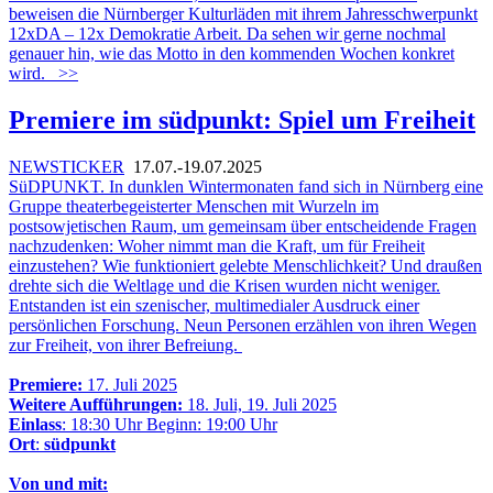
beweisen die Nürnberger Kulturläden mit ihrem Jahresschwerpunkt
12xDA – 12x Demokratie Arbeit. Da sehen wir gerne nochmal
genauer hin, wie das Motto in den kommenden Wochen konkret
wird.
>>
Premiere im südpunkt: Spiel um Freiheit
NEWSTICKER
17.07.-19.07.2025
SüDPUNKT. In dunklen Wintermonaten fand sich in Nürnberg eine
Gruppe theaterbegeisterter Menschen mit Wurzeln im
postsowjetischen Raum, um gemeinsam über entscheidende Fragen
nachzudenken: Woher nimmt man die Kraft, um für Freiheit
einzustehen? Wie funktioniert gelebte Menschlichkeit? Und draußen
drehte sich die Weltlage und die Krisen wurden nicht weniger.
Entstanden ist ein szenischer, multimedialer Ausdruck einer
persönlichen Forschung. Neun Personen erzählen von ihren Wegen
zur Freiheit, von ihrer Befreiung.
Premiere:
17. Juli 2025
Weitere Aufführungen:
18. Juli, 19. Juli 2025
Einlass
: 18:30 Uhr Beginn: 19:00 Uhr
Ort
:
südpunkt
Von und mit: