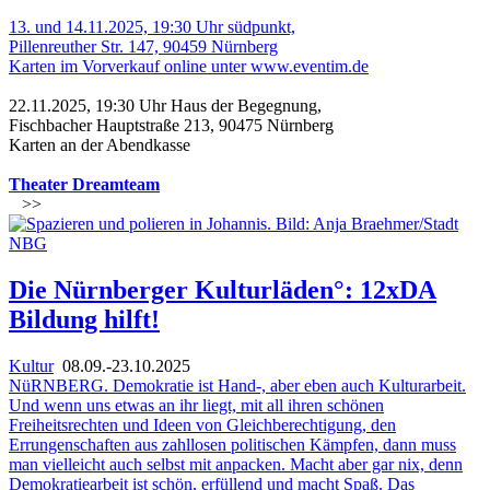
13. und 14.11.2025, 19:30 Uhr südpunkt,
Pillenreuther Str. 147, 90459 Nürnberg
Karten im Vorverkauf online unter
www.eventim.de
22.11.2025, 19:30 Uhr Haus der Begegnung,
Fischbacher Hauptstraße 213, 90475 Nürnberg
Karten an der Abendkasse
Theater Dreamteam
>>
Die Nürnberger Kulturläden°: 12xDA
Bildung hilft!
Kultur
08.09.-23.10.2025
NüRNBERG. Demokratie ist Hand-, aber eben auch Kulturarbeit.
Und wenn uns etwas an ihr liegt, mit all ihren schönen
Freiheitsrechten und Ideen von Gleichberechtigung, den
Errungenschaften aus zahllosen politischen Kämpfen, dann muss
man vielleicht auch selbst mit anpacken. Macht aber gar nix, denn
Demokratiearbeit ist schön, erfüllend und macht Spaß. Das