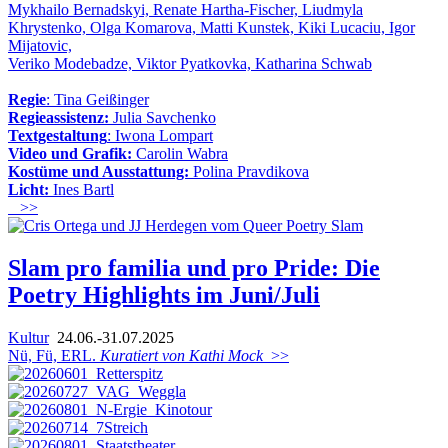
Mykhailo Bernadskyi, Renate Hartha-Fischer, Liudmyla
Khrystenko, Olga Komarova, Matti Kunstek, Kiki Lucaciu, Igor
Mijatovic,
Veriko Modebadze, Viktor Pyatkovka, Katharina Schwab
Regie
: Tina Geißinger
Regieassistenz:
Julia Savchenko
Textgestaltung
: Iwona Lompart
Video und Grafik:
Carolin Wabra
Kostüme und Ausstattung:
Polina Pravdikova
Licht:
Ines Bartl
>>
Slam pro familia und pro Pride: Die
Poetry Highlights im Juni/Juli
Kultur
24.06.-31.07.2025
Nü, Fü, ERL.
Kuratiert von Kathi Mock
>>