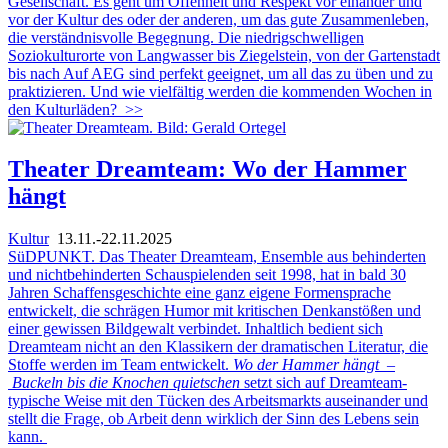
Gesellschaft. Es geht um Offenheit und Respekt vor einander und
vor der Kultur des oder der anderen, um das gute Zusammenleben,
die verständnisvolle Begegnung. Die niedrigschwelligen
Soziokulturorte von Langwasser bis Ziegelstein, von der Gartenstadt
bis nach Auf AEG sind perfekt geeignet, um all das zu üben und zu
praktizieren. Und wie vielfältig werden die kommenden Wochen in
den Kulturläden?
>>
Theater Dreamteam: Wo der Hammer
hängt
Kultur
13.11.-22.11.2025
SüDPUNKT. Das Theater Dreamteam, Ensemble aus behinderten
und nichtbehinderten Schauspielenden seit 1998, hat in bald 30
Jahren Schaffensgeschichte eine ganz eigene Formensprache
entwickelt, die schrägen Humor mit kritischen Denkanstößen und
einer gewissen Bildgewalt verbindet. Inhaltlich bedient sich
Dreamteam nicht an den Klassikern der dramatischen Literatur, die
Stoffe werden im Team entwickelt.
Wo der Hammer hängt –
Buckeln bis die Knochen quietschen
setzt sich auf Dreamteam-
typische Weise mit den Tücken des Arbeitsmarkts auseinander und
stellt die Frage, ob Arbeit denn wirklich der Sinn des Lebens sein
kann.