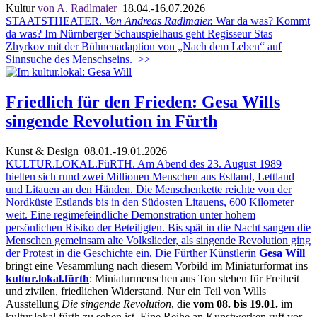
Kultur
von A. Radlmaier
18.04.-16.07.2026
STAATSTHEATER.
Von Andreas Radlmaier.
War da was? Kommt
da was? Im Nürnberger Schauspielhaus geht Regisseur Stas
Zhyrkov mit der Bühnenadaption von „Nach dem Leben“ auf
Sinnsuche des Menschseins.
>>
Friedlich für den Frieden: Gesa Wills
singende Revolution in Fürth
Kunst & Design
08.01.-19.01.2026
KULTUR.LOKAL.FüRTH. Am Abend des 23. August 1989
hielten sich rund zwei Millionen Menschen aus Estland, Lettland
und Litauen an den Händen. Die Menschenkette reichte von der
Nordküste Estlands bis in den Südosten Litauens, 600 Kilometer
weit. Eine regimefeindliche Demonstration unter hohem
persönlichen Risiko der Beteiligten. Bis spät in die Nacht sangen die
Menschen gemeinsam alte Volkslieder, als singende Revolution ging
der Protest in die Geschichte ein. Die Fürther Künstlerin
Gesa Will
bringt eine Vesammlung nach diesem Vorbild im Miniaturformat ins
kultur.lokal.fürth
: Miniaturmenschen aus Ton stehen für Freiheit
und zivilen, friedlichen Widerstand. Nur ein Teil von Wills
Ausstellung
Die singende Revolution
, die
vom 08. bis 19.01.
im
kultur.lokal.fürth zu sehen ist. Eine Reihe an Kunstwerken ruft vor