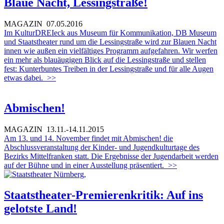
Blaue Nacht, Lessingstraße!
MAGAZIN
07.05.2016
Im KulturDREIeck aus Museum für Kommunikation, DB Museum
und Staatstheater rund um die Lessingstraße wird zur Blauen Nacht
innen wie außen ein vielfältiges Programm aufgefahren. Wir werfen
ein mehr als blauäugigen Blick auf die Lessingstraße und stellen
fest: Kunterbuntes Treiben in der Lessingstraße und für alle Augen
etwas dabei.
>>
Abmischen!
MAGAZIN
13.11.-14.11.2015
Am 13. und 14. November findet mit Abmischen! die
Abschlussveranstaltung der Kinder- und Jugendkulturtage des
Bezirks Mittelfranken statt. Die Ergebnisse der Jugendarbeit werden
auf der Bühne und in einer Ausstellung präsentiert.
>>
Staatstheater-Premierenkritik: Auf ins
gelotste Land!