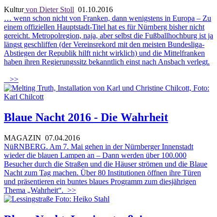
Kultur
von Dieter Stoll
01.10.2016
… wenn schon nicht von Franken, dann wenigstens in Europa – Zu
einem offiziellen Hauptstadt-Titel hat es für Nürnberg bisher nicht
gereicht. Metropolregion, naja, aber selbst die Fußballhochburg ist ja
längst geschliffen (der Vereinsrekord mit den meisten Bundesliga-
Abstiegen der Republik hilft nicht wirklich) und die Mittelfranken
haben ihren Regierungssitz bekanntlich einst nach Ansbach verlegt.
>>
Blaue Nacht 2016 - Die Wahrheit
MAGAZIN
07.04.2016
NüRNBERG. Am 7. Mai gehen in der Nürnberger Innenstadt
wieder die blauen Lampen an – Dann werden über 100.000
Besucher durch die Straßen und die Häuser strömen und die Blaue
Nacht zum Tag machen. Über 80 Institutionen öffnen ihre Türen
und präsentieren ein buntes blaues Programm zum diesjährigen
Thema „Wahrheit“.
>>