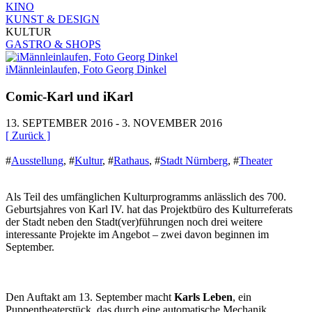
KINO
KUNST & DESIGN
KULTUR
GASTRO & SHOPS
iMännleinlaufen, Foto Georg Dinkel
Comic-Karl und iKarl
13. SEPTEMBER 2016 - 3. NOVEMBER 2016
[ Zurück ]
#
Ausstellung
,
#
Kultur
,
#
Rathaus
,
#
Stadt Nürnberg
,
#
Theater
Als Teil des umfänglichen Kulturprogramms anlässlich des 700.
Geburtsjahres von Karl IV. hat das Projektbüro des Kulturreferats
der Stadt neben den Stadt(ver)führungen noch drei weitere
interessante Projekte im Angebot – zwei davon beginnen im
September.
Den Auftakt am 13. September macht
Karls Leben
, ein
Puppentheaterstück, das durch eine automatische Mechanik