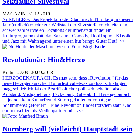
Sektlaune! Silvestival
MAGAZIN
31.12.2019
NüRNBERG. Das Projektbüro der Stadt macht Nürnberg in diesem
Jahr (endlich) wieder zur Weltstadt der Silvesterfeierlichkeiten. In
schwer zählbar vielen Locations der Innenstadt findet ein
Kulturprogramm statt, das Salsa mit Comedy, HopHop mit Klassik
und Jazz mit Wahrsagerei unter einen hut bringt. Guter Hut!
>>
Revolutionär: Hin&Herzo
Kultur
27.09.-30.09.2018
HERZOGENAURACH. Es mag sein, dass „Revolution“ für das
neue Herzogenauracher Kulturfestival etwas zu drastisch klingen
mag, schließlich ist der Begriff oft eher politisch behaftet, also:
Aufstand, Mistgabel raus, Fackellauf, Rübe ab. In Herzogenaurach
ist jedoch kein Kulturfreund Sturm gelaufen oder hat gar
Schlimmeres gefordert – Eine Revolution findet trotzdem statt. Und
curt marschiert als Medienpartner mit.
>>
Nürnberg will (vielleicht) Hauptstadt sein