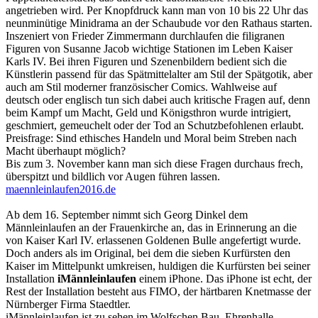
angetrieben wird. Per Knopfdruck kann man von 10 bis 22 Uhr das
neunminütige Minidrama an der Schaubude vor den Rathaus starten.
Inszeniert von Frieder Zimmermann durchlaufen die filigranen
Figuren von Susanne Jacob wichtige Stationen im Leben Kaiser
Karls IV. Bei ihren Figuren und Szenenbildern bedient sich die
Künstlerin passend für das Spätmittelalter am Stil der Spätgotik, aber
auch am Stil moderner französischer Comics. Wahlweise auf
deutsch oder englisch tun sich dabei auch kritische Fragen auf, denn
beim Kampf um Macht, Geld und Königsthron wurde intrigiert,
geschmiert, gemeuchelt oder der Tod an Schutzbefohlenen erlaubt.
Preisfrage: Sind ethisches Handeln und Moral beim Streben nach
Macht überhaupt möglich?
Bis zum 3. November kann man sich diese Fragen durchaus frech,
überspitzt und bildlich vor Augen führen lassen.
maennleinlaufen2016.de
Ab dem 16. September nimmt sich Georg Dinkel dem
Männleinlaufen an der Frauenkirche an, das in Erinnerung an die
von Kaiser Karl IV. erlassenen Goldenen Bulle angefertigt wurde.
Doch anders als im Original, bei dem die sieben Kurfürsten den
Kaiser im Mittelpunkt umkreisen, huldigen die Kurfürsten bei seiner
Installation
iMännleinlaufen
einem iPhone. Das iPhone ist echt, der
Rest der Installation besteht aus FIMO, der härtbaren Knetmasse der
Nürnberger Firma Staedtler.
iMännleinlaufen ist zu sehen im Wolfschen Bau, Ehrenhalle,