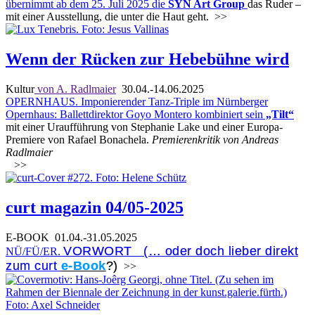
übernimmt ab dem 25. Juli 2025 die
SYN Art Group
das Ruder –
mit einer Ausstellung, die unter die Haut geht.
>>
Wenn der Rücken zur Hebebühne wird
Kultur
von A. Radlmaier
30.04.-14.06.2025
OPERNHAUS. Imponierender Tanz-Triple im Nürnberger
Opernhaus: Ballettdirektor Goyo Montero kombiniert sein
„Tilt“
mit einer Uraufführung von Stephanie Lake und einer Europa-
Premiere von Rafael Bonachela.
Premierenkritik von Andreas
Radlmaier
>>
curt magazin 04/05-2025
E-BOOK
01.04.-31.05.2025
VORWORT (… oder doch lieber direkt
NÜ/FÜ/ER.
zum curt
e-Book
?)
>>