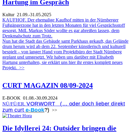
Hartung im Gespräch
Kultur
21.09.-31.05.2025
KAUFHOF. Der ehemalige Kaufhof mitten in der Nürnberger
Fußgängerzone hat in den letzten Monaten für viel Gesprächsstoff
gesorgt. MdL Markus Söder wollte es gar abreißen lassen, dem
Denkmalschutz zum Trotz.
Nun hat die Stadt das Gebäude samt Parkhaus gekauft, das Gelände
drum herum wird ab dem 22. September künstlerisch und kulturell
bespielt – von langer Hand vom Projektbüro der Stadt Nürnberg
geplant und umgesetzt. Wir haben uns darüber mit Elisabeth
Hartung unterhalten, sie erklärt uns hier ihr erstes komplett neues
Projekt.
>>
CURT MAGAZIN 08/09-2024
E-BOOK
01.08.-30.09.2024
VORWORT (… oder doch lieber direkt
NÜ/FÜ/ER.
zum curt
e-Book
?)
>>
Die Idyllerei 24: Outsider bringen die