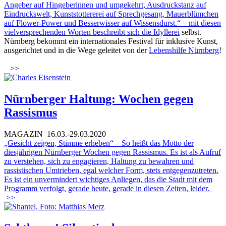
Angeber auf Hingeberinnen und umgekehrt, Ausdruckstanz auf
Eindruckswelt, Kunststottererei auf Sprechgesang, Mauerblümchen
auf Flower-Power und Besserwisser auf Wissensdurst.“ – mit diesen
vielversprechenden Worten beschreibt sich die
Idyllerei
selbst.
Nürnberg bekommt ein internationales Festival für inklusive Kunst,
ausgerichtet und in die Wege geleitet von der
Lebenshilfe Nürnberg
!
>>
Nürnberger Haltung: Wochen gegen
Rassismus
MAGAZIN
16.03.-29.03.2020
„Gesicht zeigen, Stimme erheben“ – So heißt das Motto der
diesjährigen Nürnberger Wochen gegen Rassismus. Es ist als Aufruf
zu verstehen, sich zu engagieren, Haltung zu bewahren und
rassistischen Umtrieben, egal welcher Form, stets entgegenzutreten.
Es ist ein unvermindert wichtiges Anliegen, das die Stadt mit dem
Programm verfolgt, gerade heute, gerade in diesen Zeiten, leider.
>>