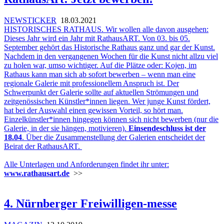
NEWSTICKER
18.03.2021
HISTORISCHES RATHAUS. Wir wollen alle davon ausgehen:
Dieses Jahr wird ein Jahr mit RathausART. Von 03. bis 05.
September gehört das Historische Rathaus ganz und gar der Kunst.
Nachdem in den vergangenen Wochen für die Kunst nicht allzu viel
zu holen war, umso wichtiger. Auf die Plätze oder: Kojen, im
Rathaus kann man sich ab sofort bewerben – wenn man eine
regionale Galerie mit professionellem Anspruch ist. Der
Schwerpunkt der Galerie sollte auf aktuellen Strömungen und
zeitgenössischen Künstler*innen liegen. Wer junge Kunst fördert,
hat bei der Auswahl einen gewissen Vorteil, so hört man.
Einzelkünstler*innen hingegen können sich nicht bewerben (nur die
Galerie, in der sie hängen, motivieren).
Einsendeschluss ist der
18.04
. Über die Zusammenstellung der Galerien entscheidet der
Beirat der RathausART.
Alle Unterlagen und Anforderungen findet ihr unter:
www.rathausart.de
>>
4. Nürnberger Freiwilligen-messe