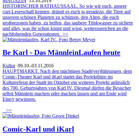
MAGAZIN
13.10.2019
HISTORISCHER RATHAUSSAAL. So wie wir euch, unsere
curt-Leserschaft kennen, drängt es euch ja geradezu, die Tiere auf
unserem schönen Planeten zu schützen, den Alten, die euch
großgezogen haben, zu helfen, das saubere Trinkwasser zu sichern
und alles, was ihr schon könnt und wisst, weiterzureichen an die
nachfolgenden Generationen.
>>
Be Karl - Das MännleinLaufen heute
Kultur
09.10.-03.11.2016
HAUPTMARKT. Nach den mächtigen Stadt(ver)führungen, dem
Comic-Theater Karl und iKarl startet das Projektbüro im
Kulturreferat der Stadt im Oktober ein weiteres Projekt anlässlich
des 700. Geburtsjahres von Karl IV. Diesmal dürfen die Besucher
selbst Männlein machen oder machen lassen und am Ende wird
Eine/r gewinnen.
>>
Comic-Karl und iKarl