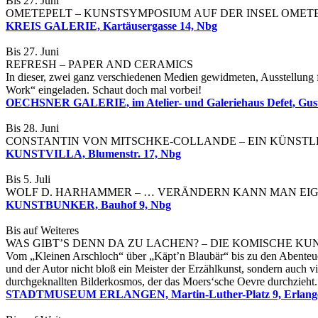
Bis 27. Juni
OMETEPELT – KUNSTSYMPOSIUM AUF DER INSEL OMET
KREIS GALERIE, Kartäusergasse 14, Nbg
Bis 27. Juni
REFRESH – PAPER AND CERAMICS
In dieser, zwei ganz verschiedenen Medien gewidmeten, Ausstellung
Work“ eingeladen. Schaut doch mal vorbei!
OECHSNER GALERIE, im Atelier- und Galeriehaus Defet, Gusta
Bis 28. Juni
CONSTANTIN VON MITSCHKE-COLLANDE – EIN KÜNST
KUNSTVILLA, Blumenstr. 17, Nbg
Bis 5. Juli
WOLF D. HARHAMMER – … VERÄNDERN KANN MAN EIG
KUNSTBUNKER, Bauhof 9, Nbg
Bis auf Weiteres
WAS GIBT’S DENN DA ZU LACHEN? – DIE KOMISCHE KU
Vom „Kleinen Arschloch“ über „Käpt’n Blaubär“ bis zu den Abenteue
und der Autor nicht bloß ein Meister der Erzählkunst, sondern auch v
durchgeknallten Bilderkosmos, der das Moers‘sche Oevre durchzieht
STADTMUSEUM ERLANGEN, Martin-Luther-Platz 9, Erlang