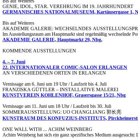
Bis auf Weiteres
GENIE, IDOL, STAR. VEREHRUNG IM 19. JAHRHUNDERT
GERMANISCHES NATIONALMUSEUM, Kartäusergasse 1, 
Bis auf Weiteres
AKADEMIE GALERIE: WECHSELNDES AUSSTELLUNGS
Im Ausstellungsraum am Hauptmarkt sind regelmäßig wechselnde Pos
AKADEMIE GALERIE, Hauptmarkt 29, Nbg.
KOMMENDE AUSSTELLUNGEN
4. – 7. Juni
22. INTERNATIONALER COMIC-SALON ERLANGEN
AN VERSCHIEDENEN ORTEN IN ERLANGEN
Vernissage am 6. Juni um 19 Uhr / Laufzeit bis 4. Juli
FRANZISKA GÜTTLER – INSTALLATIVE MALEREI
KUNSTVEREIN KOHLENHOF, Grasersgasse 15/21, Nbg
Vernissage am 11. Juni um 18 Uhr / Laufzeit bis 30. Juli
SOMMERAUSSTELLUNG: UO CHANGLIANG 郭长亮
KUNSTRAUM DES KONFUZIUS-INSTITUTS, Pirckheimerstra
ONE WALL WITH ... ACHIM WEINBERG
Achim Weinberg hat sich ein ganz spezifisches Medium ausgesucht: Loc