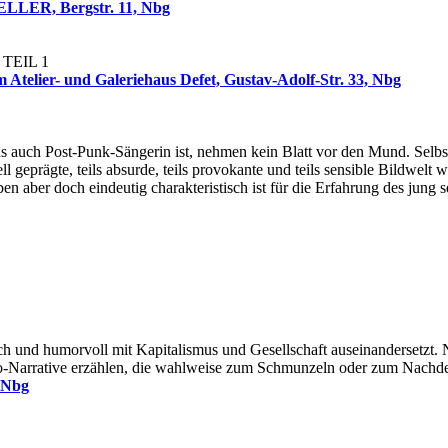
R, Bergstr. 11, Nbg
TEIL 1
 und Galeriehaus Defet, Gustav-Adolf-Str. 33, Nbg
ns auch Post-Punk-Sängerin ist, nehmen kein Blatt vor den Mund. Selbs
ll geprägte, teils absurde, teils provokante und teils sensible Bildwelt 
n aber doch eindeutig charakteristisch ist für die Erfahrung des jung s
itisch und humorvoll mit Kapitalismus und Gesellschaft auseinandersetz
kro-Narrative erzählen, die wahlweise zum Schmunzeln oder zum Nach
 Nbg