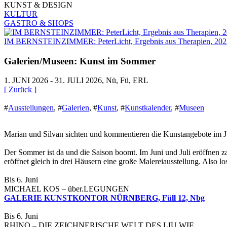
KUNST & DESIGN
KULTUR
GASTRO & SHOPS
IM BERNSTEINZIMMER: PeterLicht, Ergebnis aus Therapien, 2022, 
Galerien/Museen: Kunst im Sommer
1. JUNI 2026 - 31. JULI 2026, Nü, Fü, ERL
[ Zurück ]
#
Ausstellungen
,
#
Galerien
,
#
Kunst
,
#
Kunstkalender
,
#
Museen
Marian und Silvan sichten und kommentieren die Kunstangebote im Ju
Der Sommer ist da und die Saison boomt. Im Juni und Juli eröffnen z
eröffnet gleich in drei Häusern eine große Malereiausstellung. Also 
Bis 6. Juni
MICHAEL KOS – über.LEGUNGEN
GALERIE KUNSTKONTOR NÜRNBERG, Füll 12, Nbg
Bis 6. Juni
RHINO – DIE ZEICHNERISCHE WELT DES LIU WIE