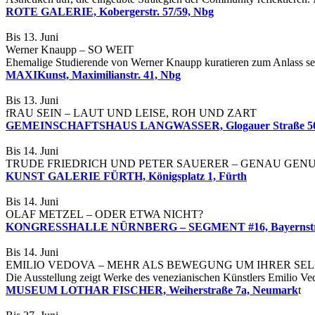
ROTE GALERIE, Kobergerstr. 57/59, Nbg
Bis 13. Juni
Werner Knaupp – SO WEIT
Ehemalige Studierende von Werner Knaupp kuratieren zum Anlass se
MAXIKunst, Maximilianstr. 41, Nbg
Bis 13. Juni
fRAU SEIN – LAUT UND LEISE, ROH UND ZART
GEMEINSCHAFTSHAUS LANGWASSER, Glogauer Straße 50
Bis 14. Juni
TRUDE FRIEDRICH UND PETER SAUERER – GENAU GEN
KUNST GALERIE FÜRTH, Königsplatz 1, Fürth
Bis 14. Juni
OLAF METZEL – ODER ETWA NICHT?
KONGRESSHALLE NÜRNBERG – SEGMENT #16, Bayernstr.
Bis 14. Juni
EMILIO VEDOVA – MEHR ALS BEWEGUNG UM IHRER SEL
Die Ausstellung zeigt Werke des venezianischen Künstlers Emilio Ved
MUSEUM LOTHAR FISCHER, Weiherstraße 7a, Neumark
t