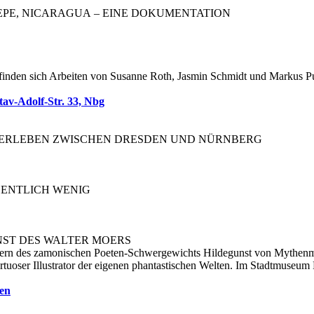
EPE, NICARAGUA – EINE DOKUMENTATION
 finden sich Arbeiten von Susanne Roth, Jasmin Schmidt und Markus P
v-Adolf-Str. 33, Nbg
LERLEBEN ZWISCHEN DRESDEN UND NÜRNBERG
ENTLICH WENIG
NST DES WALTER MOERS
rn des zamonischen Poeten-Schwergewichts Hildegunst von Mythenmetz
irtuoser Illustrator der eigenen phantastischen Welten. Im Stadtmuseum 
.
en