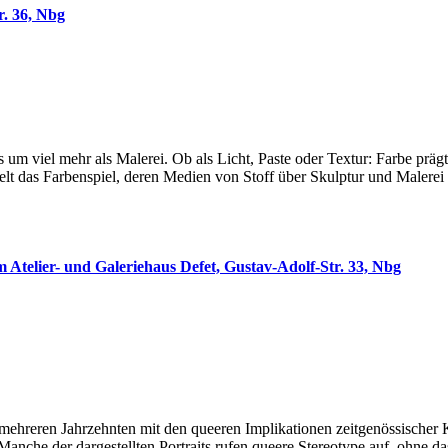
 36, Nbg
 es um viel mehr als Malerei. Ob als Licht, Paste oder Textur: Farbe 
elt das Farbenspiel, deren Medien von Stoff über Skulptur und Malerei
 und Galeriehaus Defet, Gustav-Adolf-Str. 33, Nbg
 mehreren Jahrzehnten mit den queeren Implikationen zeitgenössischer 
Manche der dargestellten Portraits rufen queere Stereotype auf, ohne da