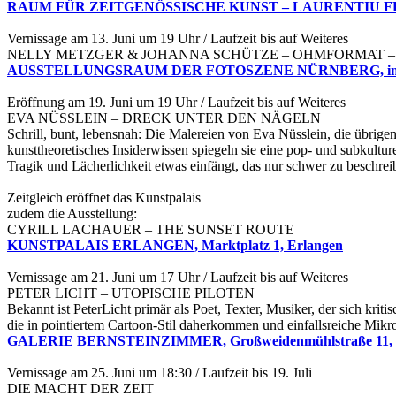
RAUM FÜR ZEITGENÖSSISCHE KUNST – LAURENTIU FELLE
Vernissage am 13. Juni um 19 Uhr / Laufzeit bis auf Weiteres
NELLY METZGER & JOHANNA SCHÜTZE – OHMFORMAT – 
AUSSTELLUNGSRAUM DER FOTOSZENE NÜRNBERG, im Atelier-
Eröffnung am 19. Juni um 19 Uhr / Laufzeit bis auf Weiteres
EVA NÜSSLEIN – DRECK UNTER DEN NÄGELN
Schrill, bunt, lebensnah: Die Malereien von Eva Nüsslein, die übrige
kunsttheoretisches Insiderwissen spiegeln sie eine pop- und subkulture
Tragik und Lächerlichkeit etwas einfängt, das nur schwer zu beschreibe
Zeitgleich eröffnet das Kunstpalais
zudem die Ausstellung:
CYRILL LACHAUER – THE SUNSET ROUTE
KUNSTPALAIS ERLANGEN, Marktplatz 1, Erlangen
Vernissage am 21. Juni um 17 Uhr / Laufzeit bis auf Weiteres
PETER LICHT – UTOPISCHE PILOTEN
Bekannt ist PeterLicht primär als Poet, Texter, Musiker, der sich kr
die in pointiertem Cartoon-Stil daherkommen und einfallsreiche Mi
GALERIE BERNSTEINZIMMER, Großweidenmühlstraße 11,
Vernissage am 25. Juni um 18:30 / Laufzeit bis 19. Juli
DIE MACHT DER ZEIT