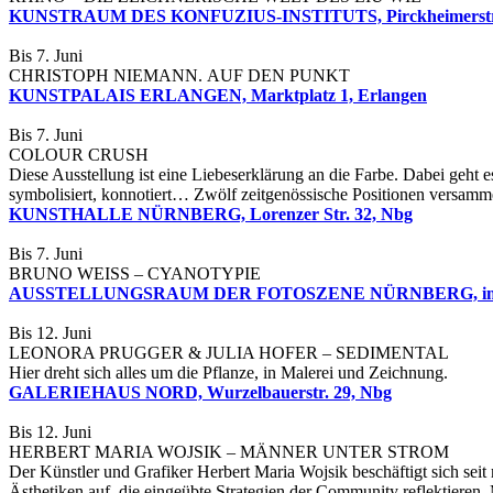
KUNSTRAUM DES KONFUZIUS-INSTITUTS, Pirckheimerstr.
Bis 7. Juni
CHRISTOPH NIEMANN. AUF DEN PUNKT
KUNSTPALAIS ERLANGEN, Marktplatz 1, Erlangen
Bis 7. Juni
COLOUR CRUSH
Diese Ausstellung ist eine Liebeserklärung an die Farbe. Dabei geht
symbolisiert, konnotiert… Zwölf zeitgenössische Positionen versamm
KUNSTHALLE NÜRNBERG, Lorenzer Str. 32, Nbg
Bis 7. Juni
BRUNO WEISS – CYANOTYPIE
AUSSTELLUNGSRAUM DER FOTOSZENE NÜRNBERG, im Atelier-
Bis 12. Juni
LEONORA PRUGGER & JULIA HOFER – SEDIMENTAL
Hier dreht sich alles um die Pflanze, in Malerei und Zeichnung.
GALERIEHAUS NORD, Wurzelbauerstr. 29, Nbg
Bis 12. Juni
HERBERT MARIA WOJSIK – MÄNNER UNTER STROM
Der Künstler und Grafiker Herbert Maria Wojsik beschäftigt sich seit
Ästhetiken auf, die eingeübte Strategien der Community reflektieren. 