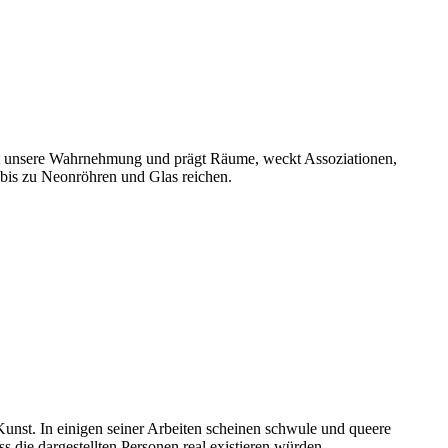
prägt unsere Wahrnehmung und prägt Räume, weckt Assoziationen,
 bis zu Neonröhren und Glas reichen.
Kunst. In einigen seiner Arbeiten scheinen schwule und queere
ss die dargestellten Personen real existieren würden.