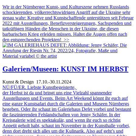
Wir in der Nürnberger Kunst- und Kulturszene nehmen Russlands
schockierenden, völkerrechtswidrigen Angriff auf die Ukraine sehr
genau wahr: Kreative und Kunstschaffende unterstützen seit Februar
2022 mit Ausstellungen, Benefizversteigerungen, Sachspenden und
tatkräftigen Händen die Menschen in der Ukraine, die diesen
barbarischen Krieg erleiden müssen. Haltet die Augen offen nach
den entsprechenden Projekten!
>>
Galerien/Museen: KUNST IM HERBST
Kunst & Design
17.10.-30.11.2024
NÜ/FÜ/ER. Liebste Kunstbegeisterte,
der Herbst ist da und bringt uns eine Vielzahl spannender
Ausstellungen und Events. Beim Art Weekend könnt ihr euch auf
eine ganze Kunstsafari durch die Galerien und Museen Nürnbergs
begeben. Oder ihr schaut im Galeriehaus Defet vorbei und bestaunt
die faszinierenden Felslandschaften von Jenny Schäfer. In der
Kreisgalerie wird es spektakulär, und wenn ihr euch so richtig
Appetit geholt habt, schaut im November in der Kunsthalle vorbei,
denn dort dreht sich alles um die Kulinarik. Also auf geht’s und