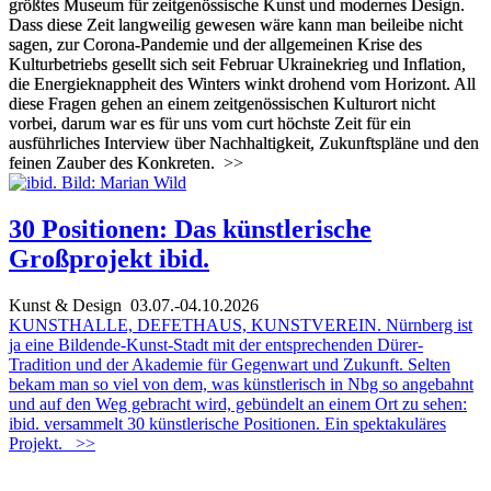
größtes Museum für zeitgenössische Kunst und modernes Design.
Dass diese Zeit langweilig gewesen wäre kann man beileibe nicht
sagen, zur Corona-Pandemie und der allgemeinen Krise des
Kulturbetriebs gesellt sich seit Februar Ukrainekrieg und Inflation,
die Energieknappheit des Winters winkt drohend vom Horizont. All
diese Fragen gehen an einem zeitgenössischen Kulturort nicht
vorbei, darum war es für uns vom curt höchste Zeit für ein
ausführliches Interview über Nachhaltigkeit, Zukunftspläne und den
feinen Zauber des Konkreten.
>>
30 Positionen: Das künstlerische
Großprojekt ibid.
Kunst & Design
03.07.-04.10.2026
KUNSTHALLE, DEFETHAUS, KUNSTVEREIN. Nürnberg ist
ja eine Bildende-Kunst-Stadt mit der entsprechenden Dürer-
Tradition und der Akademie für Gegenwart und Zukunft. Selten
bekam man so viel von dem, was künstlerisch in Nbg so angebahnt
und auf den Weg gebracht wird, gebündelt an einem Ort zu sehen:
ibid. versammelt 30 künstlerische Positionen. Ein spektakuläres
Projekt.
>>