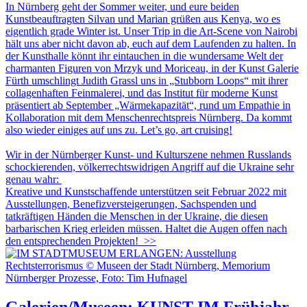
In Nürnberg geht der Sommer weiter, und eure beiden
Kunstbeauftragten Silvan und Marian grüßen aus Kenya, wo es
eigentlich grade Winter ist. Unser Trip in die Art-Scene von Nairobi
hält uns aber nicht davon ab, euch auf dem Laufenden zu halten. In
der Kunsthalle könnt ihr eintauchen in die wundersame Welt der
charmanten Figuren von Mrzyk und Moriceau, in der Kunst Galerie
Fürth umschlingt Judith Grassl uns in „Stubborn Loops“ mit ihrer
collagenhaften Feinmalerei, und das Institut für moderne Kunst
präsentiert ab September „Wärmekapazität“, rund um Empathie in
Kollaboration mit dem Menschenrechtspreis Nürnberg. Da kommt
also wieder einiges auf uns zu. Let’s go, art cruising!
Wir in der Nürnberger Kunst- und Kulturszene nehmen Russlands
schockierenden, völkerrechtswidrigen Angriff auf die Ukraine sehr
genau wahr:
Kreative und Kunstschaffende unterstützen seit Februar 2022 mit
Ausstellungen, Benefizversteigerungen, Sachspenden und
tatkräftigen Händen die Menschen in der Ukraine, die diesen
barbarischen Krieg erleiden müssen. Haltet die Augen offen nach
den entsprechenden Projekten!
>>
Galerien/Museen: KUNST IM Frühjahr