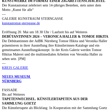
KUNSTWERKE IM FORMAT EINER ZIGARETTENSCHACHTEL
Der Kunstautomat zelebriert sein 14-jähriges Bestehen, stets unter dem
Motto „Kunst für alle“
---
GALERIE KUNSTRAUM STERNGASSE
kunstautomat-sterngasse.de
Eröffnung 20. Mai um 18.30 Uhr / Laufzeit bis auf Weiteres
DEBÜTANTINNEN 2024 – VERONICA HALLER & TOMOE HIKITA
Die Debütantinnen der AdBK Nürnberg Tomoe Hikita und Veronika Haller
präsentieren in ihrer Ausstellung ihre Künstlerinnen-Kataloge und ein
gemeinsames Ausstellungskonzept. In der Kreis Galerie werden Tomoe
Hikitas Malerei und die multimedialen Arbeiten von Veronika Haller zu
sehen sein. [PM]
---
KREIS GALERIE
NEUES MUSEUM
NÜRNBERG
FASSADE
Bis auf Weiteres
TAPETENWECHSEL. KÜNSTLERTAPETEN AUS DER
SAMMLUNG GOETZ
Die Künstlertapete als Blickfang: In Kooperation mit der Sammlung Goetz