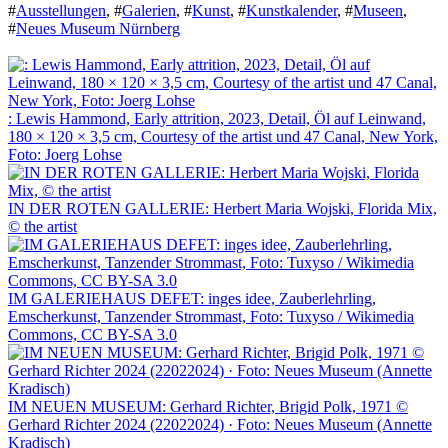
#
Ausstellungen
,
#
Galerien
,
#
Kunst
,
#
Kunstkalender
,
#
Museen
,
#
Neues Museum Nürnberg
: Lewis Hammond, Early attrition, 2023, Detail, Öl auf Leinwand,
180 × 120 × 3,5 cm, Courtesy of the artist und 47 Canal, New York,
Foto: Joerg Lohse
IN DER ROTEN GALLERIE: Herbert Maria Wojski, Florida Mix,
© the artist
IM GALERIEHAUS DEFET: inges idee, Zauberlehrling,
Emscherkunst, Tanzender Strommast, Foto: Tuxyso / Wikimedia
Commons, CC BY-SA 3.0
IM NEUEN MUSEUM: Gerhard Richter, Brigid Polk, 1971 ©
Gerhard Richter 2024 (22022024) · Foto: Neues Museum (Annette
Kradisch)