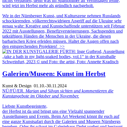
nichts verpassen, denn was im Spätsommer an Vernissagen fehlte,
wird jetzt im Herbst mehr als gründlich nachgeholt.
Wir in der Nürnberger Kunst- und Kulturszene nehmen Russlands
schockierenden, völkerrechtswidrigen Angriff auf die Ukraine sehr
genau wahr: Kreative und Kunstschaffende unterstützen seit Februar
2022 mit Ausstellungen, Benefizversteigerungen, Sachspenden und
tatkräftigen Händen die Menschen in der Ukraine, die diesen
barbarischen Krieg erleiden müssen. Haltet die Augen offen nach
den entsprechenden Projekten!
>>
Galerien/Museen: Kunst im Herbst
Kunst & Design
01.10.-30.11.2024
NÜ/FÜ/ER.
Marian und Silvan sichten und kommentieren die
Kunstangebote im Oktober und November.
Liebste Kunstbegeisterte,
der Herbst ist da und bringt uns eine Vielzahl spannender
Ausstellungen und Events. Beim Art Weekend könnt ihr euch auf
eine ganze Kunstsafari durch die Galerien und Museen Nürnbergs
begeben. Oder ihr schaut im Galeriehaus Defet vorbei und bestaunt