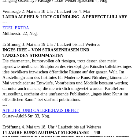
Eingang Ostermayr-Passage / Ecke Weikertsgässchen 4, Nbg.
Vernissage 2. Mai um 18 Uhr / Laufzeit bis 4. Mai
LAURA ALPHEI & LUCY GRÜNDLING. A PERFECT LULLABY
---
EDEL EXTRA
Müllnerstr. 22, Nbg.
Eröffnung 3. Mai um 19 Uhr / Laufzeit bis auf Weiteres
INGES IDEE – VON STRASSENHASEN UND
TANZENDEN STROMMASTEN
Die charmanten, humorvollen oft riesigen, trotz dessen aber meist
irgendwie niedlichen Skulpturen des vierköpfigen Künstlerkollektivs inges
idee bevölkern inzwischen öffentliche Räume auf der ganzen Welt. Im
Ausstellungsraum des Institutes für Moderne Kunst Nürnberg können ab
Mai verschiedenste Entwürfe, Vorarbeiten und Modelle bestaunt werden;
darunter auch manche, die nie wirklich umgesetzt wurden. Parallel zur
Ausstellung erscheint eine umfassende Publikation „inges idee: Kunst im
öffentlichen Raum“ bei starfruit publications.
---
ATELIER- UND GALERIEHAUS DEFET
Gustav-Adolf-Str. 33, Nbg.
Eröffnung 4. Mai um 18. Uhr / Laufzeit bis auf Weiteres
14 JAHRE KUNSTAUTOMAT STERNGASSE – 440