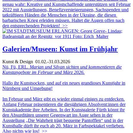
genau wahr: Kreative und Kunstschaffende unterstützen seit Februar
2022 mit Ausstellungen, Benefizversteigerungen, Sachspenden und
tatkräftigen Händen die Menschen in der Ukraine, die diesen
barbarischen Krieg erleiden müssen. Haltet die Augen offen nach
den entsprechenden Projekten!
>>
Galerien/Museen: Kunst im Frühjahr
Kunst & Design
01.02.-31.03.2026
Nü, Fü, ERL.
Marian und Silvan sichten und kommentieren die
Kunstangebote im Februar und März 2026.
Hallo ihr Kunstsocken, und auf ein neues grandioses Kunstjahr in
Nürnberg und Umgebung!
Im Februar und März gibt es wieder einmal einiges zu entdecken.
Anfang Februar präsentieren die diesjährigen Absolvent:innen der
Kunstakademie ihre Arbeiten. In der Kunstgalerie Fürth könnt ihr
den Absurditäten unserer Gegenwart ins Auge sehen in der
Ausstellung „Die Wahrheit trägt bequeme Pantofflen“ und in der
Kunsthalle dürft ihr euch ab 20. März in Farbspektakel verlieben.
Also nichts wie los!
>>