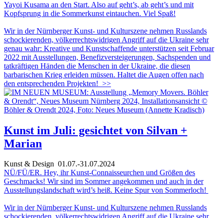
Yayoi Kusama an den Start. Also auf geht’s, ab geht’s und mit
Kopfsprung in die Sommerkunst eintauchen. Viel Spaß!
Wir in der Nürnberger Kunst- und Kulturszene nehmen Russlands
schockierenden, völkerrechtswidrigen Angriff auf die Ukraine sehr
genau wahr: Kreative und Kunstschaffende unterstützen seit Februar
2022 mit Ausstellungen, Benefizversteigerungen, Sachspenden und
tatkräftigen Händen die Menschen in der Ukraine, die diesen
barbarischen Krieg erleiden müssen. Haltet die Augen offen nach
den entsprechenden Projekten!
>>
Kunst im Juli: gesichtet von Silvan +
Marian
Kunst & Design
01.07.-31.07.2024
NÜ/FÜ/ER. Hey, ihr Kunst-Connaisseurchen und Größen des
Geschmacks! Wir sind im Sommer angekommen und auch in der
Ausstellungslandschaft wird’s heiß. Keine Spur von Sommerloch!
Wir in der Nürnberger Kunst- und Kulturszene nehmen Russlands
schockierenden, völkerrechtswidrigen Angriff auf die Ukraine sehr