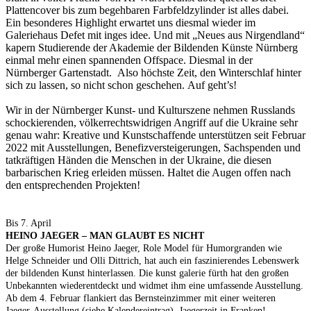
Plattencover bis zum begehbaren Farbfeldzylinder ist alles dabei.
Ein besonderes Highlight erwartet uns diesmal wieder im
Galeriehaus Defet mit inges idee. Und mit „Neues aus Nirgendland“
kapern Studierende der Akademie der Bildenden Künste Nürnberg
einmal mehr einen spannenden Offspace. Diesmal in der
Nürnberger Gartenstadt. Also höchste Zeit, den Winterschlaf hinter
sich zu lassen, so nicht schon geschehen. Auf geht’s!
Wir in der Nürnberger Kunst- und Kulturszene nehmen Russlands
schockierenden, völkerrechtswidrigen Angriff auf die Ukraine sehr
genau wahr: Kreative und Kunstschaffende unterstützen seit Februar
2022 mit Ausstellungen, Benefizversteigerungen, Sachspenden und
tatkräftigen Händen die Menschen in der Ukraine, die diesen
barbarischen Krieg erleiden müssen. Haltet die Augen offen nach
den entsprechenden Projekten!
Bis 7. April
HEINO JAEGER – MAN GLAUBT ES NICHT
Der große Humorist Heino Jaeger, Role Model für Humorgranden wie
Helge Schneider und Olli Dittrich, hat auch ein faszinierendes Lebenswerk
der bildenden Kunst hinterlassen. Die kunst galerie fürth hat den großen
Unbekannten wiederentdeckt und widmet ihm eine umfassende Ausstellung.
Ab dem 4. Februar flankiert das Bernsteinzimmer mit einer weiteren
Jaeger-Ausstellung (siehe Kalendereintrag). Jaegerzeit in Franken!