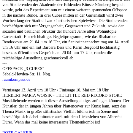
von Studierenden der Akademie der Bildenden Künste Nürnberg bespielt
wurde, geht das Experiment nun mit einem weiteren spannenden Offspace
in die nächste Runde. In drei Cubes mitten in der Gartenstadt wird zwei
Wochen lang der Stadtteil zur künstlerischen Spielwiese. Die Studierenden
beschäftigen sich mit Vergangenheit, Gegenwart und Zukunft, sowie der
sozialen und baulichen Struktur der hundert Jahre alten Wohnutopie
Gartenstadt. Ein reichhaltiges Begleitprogramm, wie das Rhabarber-
Rendezvous am 21.04. um 16 Uhr, ein Seniorinnennachmittag am 14. April
um 16 Uhr und ein mit Barbara Bess und Karin Bergdold hochkarätig
besetztes öffentliches Gespräch am 20.04. um 17 Uhr, runden die
reichhaltige Ausstellung geschmackvoll ab.
---
OFFSPACE „3 CUBES“
Sebald-Heyden-Str. 11, Nbg.
raumkompass.de
Vernissage 13. April um 18 Uhr / Finissage 10. Mai um 18 Uhr
HERBERT MARIA WOJSIK - THE LITTLE RED RECORD STORE
Musikliebende werden mit dieser Ausstellung einiges anfangen können. Der
Künstler, der in jungen Jahren über Plattencover zur Kunst kam, setzt das
Thema Musik in großer stilistischer Vielfalt bildnerisch in Szene und
beschäftigt sich dabei mitunter auch mit dem Liebesleben von Albrecht
Dürer. Wenn das mal keine interessante Themenkombi ist!
---
ROTE GALERIE