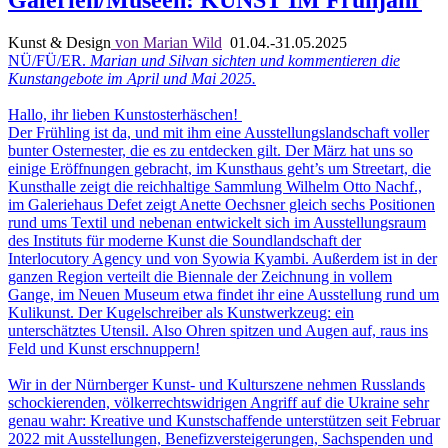
Kunst & Design
von Marian Wild
01.04.-31.05.2025
NÜ/FÜ/ER.
Marian und Silvan sichten und kommentieren die
Kunstangebote im April und Mai 2025.
Hallo, ihr lieben Kunstosterhäschen!
Der Frühling ist da, und mit ihm eine Ausstellungslandschaft voller
bunter Osternester, die es zu entdecken gilt. Der März hat uns so
einige Eröffnungen gebracht, im Kunsthaus geht’s um Streetart, die
Kunsthalle zeigt die reichhaltige Sammlung Wilhelm Otto Nachf.,
im Galeriehaus Defet zeigt Anette Oechsner gleich sechs Positionen
rund ums Textil und nebenan entwickelt sich im Ausstellungsraum
des Instituts für moderne Kunst die Soundlandschaft der
Interlocutory Agency und von Syowia Kyambi. Außerdem ist in der
ganzen Region verteilt die Biennale der Zeichnung in vollem
Gange, im Neuen Museum etwa findet ihr eine Ausstellung rund um
Kulikunst. Der Kugelschreiber als Kunstwerkzeug: ein
unterschätztes Utensil. Also Ohren spitzen und Augen auf, raus ins
Feld und Kunst erschnuppern!
Wir in der Nürnberger Kunst- und Kulturszene nehmen Russlands
schockierenden, völkerrechtswidrigen Angriff auf die Ukraine sehr
genau wahr: Kreative und Kunstschaffende unterstützen seit Februar
2022 mit Ausstellungen, Benefizversteigerungen, Sachspenden und