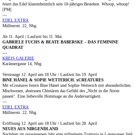
feiert das Edel klammheimlich sein 10-jähriges Bestehen. Whoop, whoop!
[PM]
---
EDEL EXTRA
Müllnerstr. 22, Nbg.
Ab 11. April / Laufzeit bis 11. Mai
GABRIELE FUCHS & BEATE BABERSKE – DAS FEMININE
QUADRAT
---
KREIS GALERIE
Karäusergasse 14, Nbg.
Vernissage 12. April um 18 Uhr / Laufzeit bis 19. April
BINE HÄNEL & SOPIE WETTERICH. xCREATURES
Mit xCreatures feiern Bine Hänel und Sophie Wetterich mit absonderlichen
Mischwesen, abstrusen Chimären das Gefühl des „Nicht in die Norm
passen“. Eine liebevolle Hommage an die Andersartigkeit.
---
EDEL EXTRA
Müllnerstr. 22, Nbg.
Eröffnung 12. April um 18 Uhr / Laufzeit bis 28. April
NEUES AUS NIRGENDLAND
Nachdem im vergangenen Jahr eine stillgelegte Trattoria in Langwasser Süd