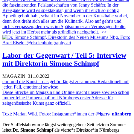
die faszinierenden Felslandschaften von Jenny Schäfer. In der
Kreisgalerie wird es spektakulär, und wenn ihr euch so richtig
Appetit geholt habt, schaut im November in der Kunsthalle vorbei,
denn dort dreht sich alles um die Kulinarik. Also auf geht’s und
nichts verpassen, denn was im Spätsommer an Vernissagen fehlte,
wird jetzt im Herbst mehr als gründlich nachgeholt.
>>
Labor der Gegenwart / Teil 5: Interview
mit Direktorin Simone Schimpf
MAGAZIN
31.10.2022
curt und die Kunst – das gehört längst zusammen. Redaktionell auf
jeden Fall, emotional sowieso.
Diese Strecke im Magazin und Online macht unsere sowieso schon
immer feine Partnerschaft mit Nürnbergs erster Adresse für
zeitgenössische Kunst ganz offiziell.
Text: Marian Wild. Fotos: Instagramer*innen der
@igers_nürnberg
Der Staffelstab wurde längst weitergegeben: Seit letztem Sommer
leitet
Dr. Simone Schimpf
als vierte*r Direktor*in Nürnbergs