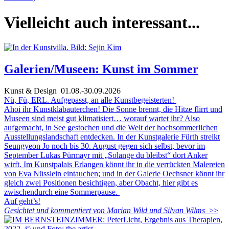
Vielleicht auch interessant...
Galerien/Museen: Kunst im Sommer
Kunst & Design
01.08.-30.09.2026
Nü, Fü, ERL. Aufgepasst, an alle Kunstbegeisterten!
Ahoi ihr Kunstklabauterchen! Die Sonne brennt, die Hitze flirrt und
Museen sind meist gut klimatisiert… worauf wartet ihr? Also
aufgemacht, in See gestochen und die Welt der hochsommerlichen
Ausstellungslandschaft entdecken. In der Kunstgalerie Fürth streikt
Seungyeon Jo noch bis 30. August gegen sich selbst, bevor im
September Lukas Pürmayr mit „Solange du bleibst“ dort Anker
wirft. Im Kunstpalais Erlangen könnt ihr in die verrückten Malereien
von Eva Nüsslein eintauchen; und in der Galerie Oechsner könnt ihr
gleich zwei Positionen besichtigen, aber Obacht, hier gibt es
zwischendurch eine Sommerpause.
Auf geht’s!
Gesichtet und kommentiert von Marian Wild und Silvan Wilms
>>