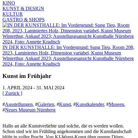
KINO
KUNST & DESIGN
KULTUR
GASTRO & SHOPS
IN DER KUNSTHALLE: Im Vordergrund: Sung Tieu, Room 208,
2023, Laminiertes Holz, Dimension variabel, Kunst Museum
Winterthur, Ankauf 2023; Ausstellungsansicht Kunsthalle Nürnberg
2024, Foto: Annette Kradisch
Kunst im Frühjahr
1. APRIL 2024 - 31. MAI 2024
[ Zurück ]
#
Ausstellungen
,
#
Galerien
,
#
Kunst
,
#
Kunstkalender
,
#
Museen
,
#
Neues Museum Nürnberg
Hallo an alle Kunstverliebte und solche, die es werden wollen.
Schon sind wir im Frühling angekommen und die Kunstlandschaft
blüht in voller Pracht. Von KI-Wurst-Kunst über queere Dürer-