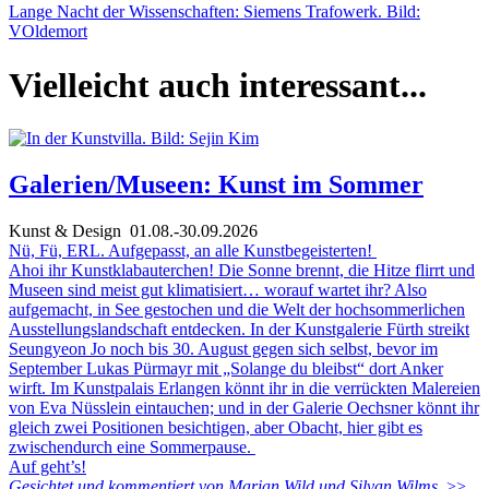
Lange Nacht der Wissenschaften: Siemens Trafowerk. Bild:
VOldemort
Vielleicht auch interessant...
Galerien/Museen: Kunst im Sommer
Kunst & Design
01.08.-30.09.2026
Nü, Fü, ERL. Aufgepasst, an alle Kunstbegeisterten!
Ahoi ihr Kunstklabauterchen! Die Sonne brennt, die Hitze flirrt und
Museen sind meist gut klimatisiert… worauf wartet ihr? Also
aufgemacht, in See gestochen und die Welt der hochsommerlichen
Ausstellungslandschaft entdecken. In der Kunstgalerie Fürth streikt
Seungyeon Jo noch bis 30. August gegen sich selbst, bevor im
September Lukas Pürmayr mit „Solange du bleibst“ dort Anker
wirft. Im Kunstpalais Erlangen könnt ihr in die verrückten Malereien
von Eva Nüsslein eintauchen; und in der Galerie Oechsner könnt ihr
gleich zwei Positionen besichtigen, aber Obacht, hier gibt es
zwischendurch eine Sommerpause.
Auf geht’s!
Gesichtet und kommentiert von Marian Wild und Silvan Wilms
>>