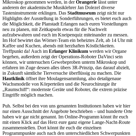
Mikroskop genommen werden, in der
Orangerie
lässt unter
anderem der akademische Musiklehrer Jan Dolezel diverse
Tasteninstrumente erklingen. Das
Stadtmuseum
zeigt nicht nur
Highlights der Ausstellung in Sonderführungen, es bietet euch auch
die Möglichkeit, die Planstadt Erlangen nach euren Vorstellungen
neu zu planen, mit Zeitkapseln etwas für die Nachwelt
aufzubewahren und euch im Kneipenquiz miteinander zu messen.
Im Hof bewirtet das Wörner-Team ein beheiztes Zelt, ab 14 Uhr mit
Kaffee und Kuchen, abends mit herzhaften Köstlichkeiten.
Treffpunkt da! Auch im
Erlanger Klinikum
werden wir Organe
begehen, außerdem zeigt der Operations-Roboter DaVinci sein
können, wir untersuchen Gewebeproben unterm Mikroskop und
erfahren im Zuge dessen alles übers 3R-Prinzip, das darauf abzielt,
in Zukunft sämtliche Tierversuche überflüssig zu machen. Die
Hautklinik
öffnet ihre Moulagensammlung, also detailgenaue
Wachsmodelle von Körperteilen und die Neurochirurgie ihr
„Raumschiff“: modernste Geräte und Roboter, die extrem präzise
Eingriffe möglich machen.
Puh. Selbst bei den von uns genannten Institutionen haben wir hier
nur einen Ausschnitt der Angebote beschrieben – und hunderte Orte
haben wir gar nicht genannt. Im Online-Programm könnt ihr euch
mit einen Klick auf das Herz eure ganz eigene Lange-Nacht-Route
zusammenstellen. Dort könnt ihr euch die einzelnen
Programmpunkte auch nach den unterschiedlichen Schwerpunkten