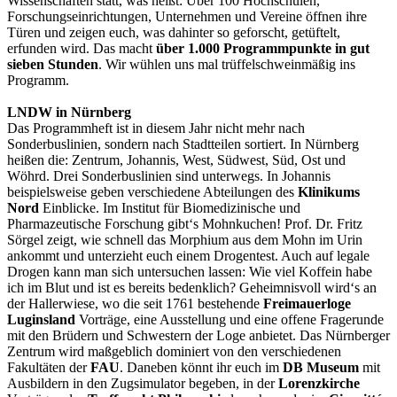
Wissenschaften statt, was heißt: Über 100 Hochschulen,
Forschungseinrichtungen, Unternehmen und Vereine öffnen ihre
Türen und zeigen euch, was dahinter so geforscht, getüftelt,
erfunden wird. Das macht
über 1.000 Programmpunkte in gut
sieben Stunden
. Wir wühlen uns mal trüffelschweinmäßig ins
Programm.
LNDW in Nürnberg
Das Programmheft ist in diesem Jahr nicht mehr nach
Sonderbuslinien, sondern nach Stadtteilen sortiert. In Nürnberg
heißen die: Zentrum, Johannis, West, Südwest, Süd, Ost und
Wöhrd. Drei Sonderbuslinien sind unterwegs. In Johannis
beispielsweise geben verschiedene Abteilungen des
Klinikums
Nord
Einblicke. Im Institut für Biomedizinische und
Pharmazeutische Forschung gibt‘s Mohnkuchen! Prof. Dr. Fritz
Sörgel zeigt, wie schnell das Morphium aus dem Mohn im Urin
ankommt und unterzieht euch einem Drogentest. Auch auf legale
Drogen kann man sich untersuchen lassen: Wie viel Koffein habe
ich im Blut und ist es bereits bedenklich? Geheimnisvoll wird‘s an
der Hallerwiese, wo die seit 1761 bestehende
Freimauerloge
Luginsland
Vorträge, eine Ausstellung und eine offene Fragerunde
mit den Brüdern und Schwestern der Loge anbietet. Das Nürnberger
Zentrum wird maßgeblich dominiert von den verschiedenen
Fakultäten der
FAU
. Daneben könnt ihr euch im
DB Museum
mit
Ausbildern in den Zugsimulator begeben, in der
Lorenzkirche