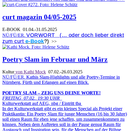
curt magazin 04/05-2025
E-BOOK
01.04.-31.05.2025
VORWORT (… oder doch lieber direkt
NÜ/FÜ/ER.
zum curt
e-Book
?)
>>
Poetry Slam im Februar und März
Kultur
von Kathi Mock
07.02.-26.03.2025
NÜ/FÜ/ER.
Kathis Slam-Highlights und alle Poetry-Termine in
Nürnberg, Fürth und Erlangen auf einen Blick.
POETRY SLAM – ZEIG UNS DEINE WORTE!
FREITAG, 07.02., 19:30 UHR
Kulturwerkstatt auf AEG, nbg / Eintritt tba
In der Kulturwerkstatt gibt es ein kleines Special als Projekt einer
Praktikantin: Ein Poetry Slam für junge Menschen (16 bis 30 Jahre)
soll einen Raum für eben jene schaffen, um zusammenkommen zu
können. Neben dem Auftreten soll in der Pause genug Raum für
Austausch und Inspiration sein, für die Menschen auf der Bühne