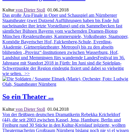
Kultur
von Dieter Stoll
01.06.2018
Das große Ära-Finale in Oper und Schauspiel am Nürnberger
Staatstheater (zwei Dutzend Aufführungen haben bis Ende Juli
nacheinander ihre letzte Vorstellung) und ein Sammelbecken fast
sämtlicher Bühnen Bayerns vom wuchernden Dramen-Biotop
München (Residenztheater, Kammerspiele, Volkstheater, Staatsoper,
Komödie Bayerischer Hof, Falckenberg-Schule, Everding-
Akademie, Gärtnerplatztheater, Metropol) bis zu den abseits
blühenden „Provinz“-Institutionen zwischen Wasserburg, Hof,
Landshut und Memmingen fürs wandernde LandesFestival im 36.
Jahrgang mit Standort 2018 in Fürth: Im Juni sind die Spielplan-
Schwerpunkte der Region eindeutig fixiert und dabei so vielseitig
wie selten.
>>
So ein Theater ...
Kultur
von Dieter Stoll
01.04.2018
Von der fleißigen deutschen Dramatikerin Rebekka Kricheldorf
(44), die seit 2003 zwischen Kassel, Jena, Hamburg, Berlin und
Freiburg rund 30 Stücke in den Kultur-Kreislauf injizierte, wollten
Theatermacherim Großraum Nürnberg bislang noch nie vi el wissen