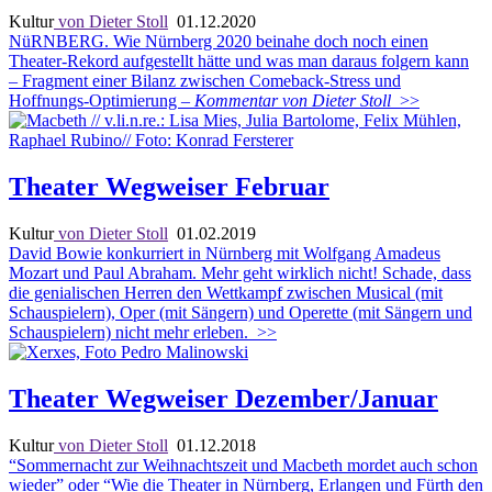
Kultur
von Dieter Stoll
01.12.2020
NüRNBERG. Wie Nürnberg 2020 beinahe doch noch einen
Theater-Rekord aufgestellt hätte und was man daraus folgern kann
– Fragment einer Bilanz zwischen Comeback-Stress und
Hoffnungs-Optimierung
– Kommentar von Dieter Stoll
>>
Theater Wegweiser Februar
Kultur
von Dieter Stoll
01.02.2019
David Bowie konkurriert in Nürnberg mit Wolfgang Amadeus
Mozart und Paul Abraham. Mehr geht wirklich nicht! Schade, dass
die genialischen Herren den Wettkampf zwischen Musical (mit
Schauspielern), Oper (mit Sängern) und Operette (mit Sängern und
Schauspielern) nicht mehr erleben.
>>
Theater Wegweiser Dezember/Januar
Kultur
von Dieter Stoll
01.12.2018
“Sommernacht zur Weihnachtszeit und Macbeth mordet auch schon
wieder” oder “Wie die Theater in Nürnberg, Erlangen und Fürth den