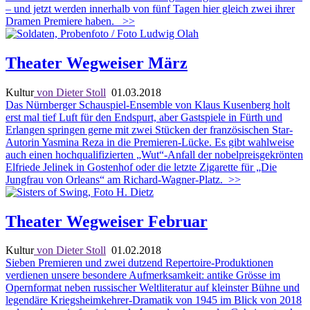
– und jetzt werden innerhalb von fünf Tagen hier gleich zwei ihrer
Dramen Premiere haben.
>>
Theater Wegweiser März
Kultur
von Dieter Stoll
01.03.2018
Das Nürnberger Schauspiel-Ensemble von Klaus Kusenberg holt
erst mal tief Luft für den Endspurt, aber Gastspiele in Fürth und
Erlangen springen gerne mit zwei Stücken der französischen Star-
Autorin Yasmina Reza in die Premieren-Lücke. Es gibt wahlweise
auch einen hochqualifizierten „Wut“-Anfall der nobelpreisgekrönten
Elfriede Jelinek in Gostenhof oder die letzte Zigarette für „Die
Jungfrau von Orleans“ am Richard-Wagner-Platz.
>>
Theater Wegweiser Februar
Kultur
von Dieter Stoll
01.02.2018
Sieben Premieren und zwei dutzend Repertoire-Produktionen
verdienen unsere besondere Aufmerksamkeit: antike Grösse im
Opernformat neben russischer Weltliteratur auf kleinster Bühne und
legendäre Kriegsheimkehrer-Dramatik von 1945 im Blick von 2018