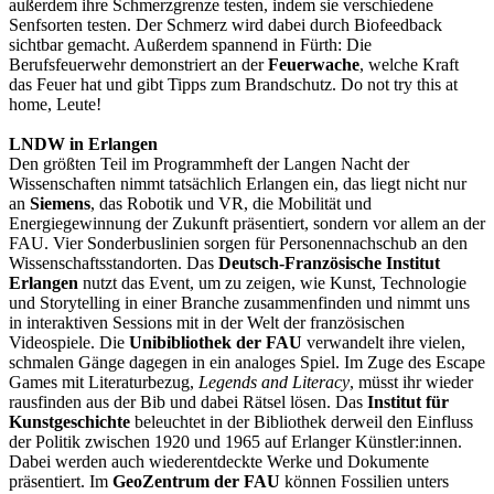
außerdem ihre Schmerzgrenze testen, indem sie verschiedene
Senfsorten testen. Der Schmerz wird dabei durch Biofeedback
sichtbar gemacht. Außerdem spannend in Fürth: Die
Berufsfeuerwehr demonstriert an der
Feuerwache
, welche Kraft
das Feuer hat und gibt Tipps zum Brandschutz. Do not try this at
home, Leute!
LNDW in Erlangen
Den größten Teil im Programmheft der Langen Nacht der
Wissenschaften nimmt tatsächlich Erlangen ein, das liegt nicht nur
an
Siemens
, das Robotik und VR, die Mobilität und
Energiegewinnung der Zukunft präsentiert, sondern vor allem an der
FAU. Vier Sonderbuslinien sorgen für Personennachschub an den
Wissenschaftsstandorten. Das
Deutsch-Französische Institut
Erlangen
nutzt das Event, um zu zeigen, wie Kunst, Technologie
und Storytelling in einer Branche zusammenfinden und nimmt uns
in interaktiven Sessions mit in der Welt der französischen
Videospiele. Die
Unibibliothek der FAU
verwandelt ihre vielen,
schmalen Gänge dagegen in ein analoges Spiel. Im Zuge des Escape
Games mit Literaturbezug,
Legends and Literacy
, müsst ihr wieder
rausfinden aus der Bib und dabei Rätsel lösen. Das
Institut für
Kunstgeschichte
beleuchtet in der Bibliothek derweil den Einfluss
der Politik zwischen 1920 und 1965 auf Erlanger Künstler:innen.
Dabei werden auch wiederentdeckte Werke und Dokumente
präsentiert. Im
GeoZentrum der FAU
können Fossilien unters