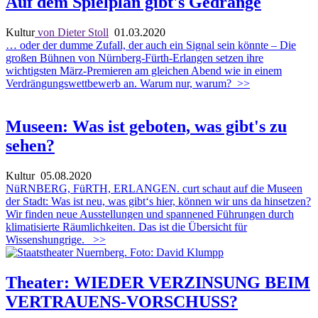
Auf dem Spielplan gibt's Gedränge
Kultur
von Dieter Stoll
01.03.2020
… oder der dumme Zufall, der auch ein Signal sein könnte – Die
großen Bühnen von Nürnberg-Fürth-Erlangen setzen ihre
wichtigsten März-Premieren am gleichen Abend wie in einem
Verdrängungswettbewerb an. Warum nur, warum?
>>
Museen: Was ist geboten, was gibt's zu
sehen?
Kultur
05.08.2020
NüRNBERG, FüRTH, ERLANGEN. curt schaut auf die Museen
der Stadt: Was ist neu, was gibt‘s hier, können wir uns da hinsetzen?
Wir finden neue Ausstellungen und spannened Führungen durch
klimatisierte Räumlichkeiten. Das ist die Übersicht für
Wissenshungrige.
>>
Theater: WIEDER VERZINSUNG BEIM
VERTRAUENS-VORSCHUSS?