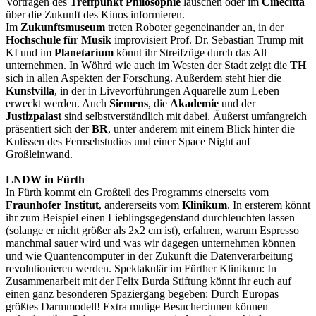
Vorträgen des
Treffpunkt Philosophie
lauschen oder im
Cinecittá
über die Zukunft des Kinos informieren.
Im
Zukunftsmuseum
treten Roboter gegeneinander an, in der
Hochschule für Musik
improvisiert Prof. Dr. Sebastian Trump mit
KI und im
Planetarium
könnt ihr Streifzüge durch das All
unternehmen. In Wöhrd wie auch im Westen der Stadt zeigt die
TH
sich in allen Aspekten der Forschung. Außerdem steht hier die
Kunstvilla
, in der in Livevorführungen Aquarelle zum Leben
erweckt werden. Auch
Siemens
, die
Akademie
und der
Justizpalast
sind selbstverständlich mit dabei. Äußerst umfangreich
präsentiert sich der
BR
, unter anderem mit einem Blick hinter die
Kulissen des Fernsehstudios und einer Space Night auf
Großleinwand.
LNDW in Fürth
In Fürth kommt ein Großteil des Programms einerseits vom
Fraunhofer Institut
, andererseits vom
Klinikum
. In ersterem könnt
ihr zum Beispiel einen Lieblingsgegenstand durchleuchten lassen
(solange er nicht größer als 2x2 cm ist), erfahren, warum Espresso
manchmal sauer wird und was wir dagegen unternehmen können
und wie Quantencomputer in der Zukunft die Datenverarbeitung
revolutionieren werden. Spektakulär im Fürther Klinikum: In
Zusammenarbeit mit der Felix Burda Stiftung könnt ihr euch auf
einen ganz besonderen Spaziergang begeben: Durch Europas
größtes Darmmodell! Extra mutige Besucher:innen können