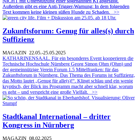
NICHT mit Unterstützung einer sogenannten KI abgefasst.
Außerdem gibt es eine Anti-Trigger-Warnung: In dem folgenden
Text kommen keine kleinen süßen Hunde zu Schaden.
>>
Zukunftsforum: Genug für alles(s) durch
Suffizienz
MAGAZIN
22.05.-25.05.2025
KATHARINENSAAL. Für ein besonderes Event kooperieren die
Technische Hochschule Nürnberg Georg Simon Ohm (Ohm) und
der gemeinnützige Verein Forum 1.5 Mittelfranken: für das
Zukunftsforum in Nürnberg. Das Thema des Forums ist Suffizienz,
das Motto lautet „Genug für alle(s)!“. Klingt schlau und ein wenig
kryptisch, der Blick ins Programm macht aber schnell klar, worum
es geht – und verspricht eine große Vielfalt.
>>
Stadtkanal International – dritter
Kongress in Nürnberg
MAGAZIN
08.02.2025