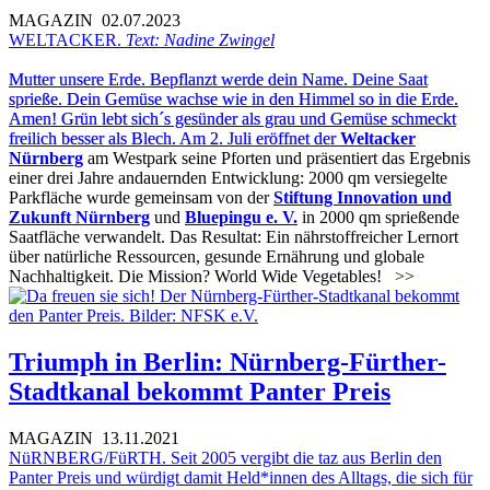
MAGAZIN
02.07.2023
WELTACKER.
Text: Nadine Zwingel
Mutter unsere Erde. Bepflanzt werde dein Name. Deine Saat
sprieße. Dein Gemüse wachse wie in den Himmel so in die Erde.
Amen! Grün lebt sich´s gesünder als grau und Gemüse schmeckt
freilich besser als Blech. Am 2. Juli eröffnet der
Weltacker
Nürnberg
am Westpark seine Pforten und präsentiert das Ergebnis
einer drei Jahre andauernden Entwicklung: 2000 qm versiegelte
Parkfläche wurde gemeinsam von der
Stiftung Innovation und
Zukunft Nürnberg
und
Bluepingu e. V.
in 2000 qm sprießende
Saatfläche verwandelt. Das Resultat: Ein nährstoffreicher Lernort
über natürliche Ressourcen, gesunde Ernährung und globale
Nachhaltigkeit. Die Mission? World Wide Vegetables!
>>
Triumph in Berlin: Nürnberg-Fürther-
Stadtkanal bekommt Panter Preis
MAGAZIN
13.11.2021
NüRNBERG/FüRTH. Seit 2005 vergibt die taz aus Berlin den
Panter Preis und würdigt damit Held*innen des Alltags, die sich für