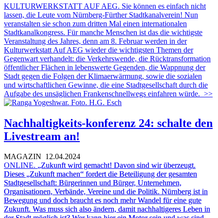
KULTURWERKSTATT AUF AEG. Sie können es einfach nicht
lassen, die Leute vom Nürnberg-Fürther Stadtkanalverein! Nun
veranstalten sie schon zum dritten Mal einen internationalen
Stadtkanalkongress. Für manche Menschen ist das die wichtigste
Veranstaltung des Jahres, denn am 8. Februar werden in der
Kulturwerkstatt Auf AEG wieder die wichtigsten Themen der
Gegenwart verhandelt: die Verkehrswende, die Rücktransformation
öffentlicher Flächen in lebenswerte Gegenden, die Wappnung der
Stadt gegen die Folgen der Klimaerwärmung, sowie die sozialen
und wirtschaftlichen Gewinne, die eine Stadtgesellschaft durch die
Aufgabe des unsäglichen Frankenschnellwegs einfahren würde.
>>
Nachhaltigkeits-konferenz 24: schalte den
Livestream an!
MAGAZIN
12.04.2024
ONLINE.
„Zukunft wird gemacht!
Davon sind wir überzeugt.
Dieses „Zukunft machen“ fordert die Beteiligung der gesamten
Stadtgesellschaft: Bürgerinnen und Bürger, Unternehmen,
Organisationen, Verbände, Vereine und die Politik. Nürnberg ist in
Bewegung und doch braucht es noch mehr Wandel für eine gute
Zukunft. Was muss sich also ändern, damit nachhaltigeres Leben in
der Stadt möglich ist? Wer kann hier ein Motor sein und was sind