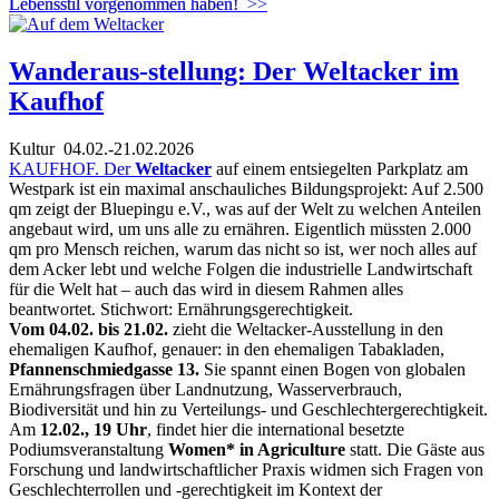
Lebensstil vorgenommen haben!
>>
Wanderaus-stellung: Der Weltacker im
Kaufhof
Kultur
04.02.-21.02.2026
KAUFHOF. Der
Weltacker
auf einem entsiegelten Parkplatz am
Westpark ist ein maximal anschauliches Bildungsprojekt: Auf 2.500
qm zeigt der Bluepingu e.V., was auf der Welt zu welchen Anteilen
angebaut wird, um uns alle zu ernähren. Eigentlich müssten 2.000
qm pro Mensch reichen, warum das nicht so ist, wer noch alles auf
dem Acker lebt und welche Folgen die industrielle Landwirtschaft
für die Welt hat – auch das wird in diesem Rahmen alles
beantwortet. Stichwort: Ernährungsgerechtigkeit.
Vom 04.02. bis 21.02.
zieht die Weltacker-Ausstellung in den
ehemaligen Kaufhof, genauer: in den ehemaligen Tabakladen,
Pfannenschmiedgasse 13.
Sie spannt einen Bogen von globalen
Ernährungsfragen über Landnutzung, Wasserverbrauch,
Biodiversität und hin zu Verteilungs- und Geschlechtergerechtigkeit.
Am
12.02., 19 Uhr
, findet hier die international besetzte
Podiumsveranstaltung
Women* in Agriculture
statt. Die Gäste aus
Forschung und landwirtschaftlicher Praxis widmen sich Fragen von
Geschlechterrollen und -gerechtigkeit im Kontext der