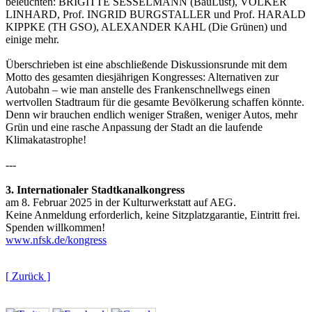
beleuchten: BRIGITTE SESSELMANN (BauLust), VOLKER
LINHARD, Prof. INGRID BURGSTALLER und Prof. HARALD
KIPPKE (TH GSO), ALEXANDER KAHL (Die Grünen) und
einige mehr.
Überschrieben ist eine abschließende Diskussionsrunde mit dem
Motto des gesamten diesjährigen Kongresses: Alternativen zur
Autobahn – wie man anstelle des Frankenschnellwegs einen
wertvollen Stadtraum für die gesamte Bevölkerung schaffen könnte.
Denn wir brauchen endlich weniger Straßen, weniger Autos, mehr
Grün und eine rasche Anpassung der Stadt an die laufende
Klimakatastrophe!
---
3. Internationaler Stadtkanalkongress
am 8. Februar 2025 in der Kulturwerkstatt auf AEG.
Keine Anmeldung erforderlich, keine Sitzplatzgarantie, Eintritt frei.
Spenden willkommen!
www.nfsk.de/kongress
[ Zurück ]