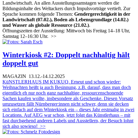
Landwirtschaft. An allen Ausstellungssamstagen werden die
Bildungsinhalte des Weltackers durch Impulsvorträge vertieft. Zur
Sprache kommen folgende Themen:
Gendergerechtigkeit in der
Landwirtschaft (07.02.), Boden als Lebensgrundlage (14.02.)
und Wasser als globale Ressource (21.02.)
.
Öffnungszeiten der Ausstellung: Mittwoch bis Freitag 14–18 Uhr,
Samstag 12–16:30 Uhr.
>>
Winterkiosk #2: Doppelt nachhaltig hält
doppelt gut
MAGAZIN
13.12.-14.12.2025
KüNSTLERHAUS IM KUKUQ. Erneut und schon wieder:
Weihnachten heißt ja auch Besinnung, z.B. darauf, dass man doch
eigentlich eh nur noch ganz nachhaltige, ressourcenschonende
Sachen kaufen wollte, insbesondere als Geschenke. Diesen Vorsatz
umzusetzen fällt Nürnberger:innen nicht schwer, denn sie decken
sich einfach auf dem Winterkiosk ein – dieses Jahr erstmalig in zwei
Locations. Auf AEG war schon, jetzt folgt das Künstlerhaus – mit
fast durchgehend anderen Labels und Ausstellern, der Besuch lohnt
sich also sowieso!
>>