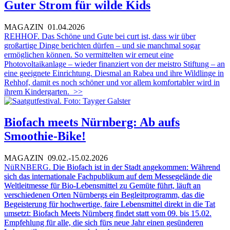
Guter Strom für wilde Kids
MAGAZIN
01.04.2026
REHHOF. Das Schöne und Gute bei curt ist, dass wir über
großartige Dinge berichten dürfen – und sie manchmal sogar
ermöglichen können. So vermittelten wir erneut eine
Photovoltaikanlage – wieder finanziert von der meistro Stiftung – an
eine geeignete Einrichtung. Diesmal an Rabea und ihre Wildlinge in
Rehhof, damit es noch schöner und vor allem komfortabler wird in
ihrem Kindergarten.
>>
Biofach meets Nürnberg: Ab aufs
Smoothie-Bike!
MAGAZIN
09.02.-15.02.2026
NüRNBERG.
Die Biofach ist in der Stadt angekommen: Während
sich das internationale Fachpublikum auf dem Messegelände die
Weltleitmesse für Bio-Lebensmittel zu Gemüte führt, läuft an
verschiedenen Orten Nürnbergs ein Begleitprogramm, das die
Begeisterung für hochwertige, faire Lebensmittel direkt in die Tat
umsetzt: Biofach Meets Nürnberg findet statt vom 09. bis 15.02.
Empfehlung für alle, die sich fürs neue Jahr einen gesünderen