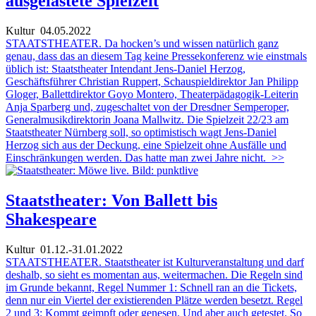
ausgelastete Spielzeit
Kultur
04.05.2022
STAATSTHEATER. Da hocken’s und wissen natürlich ganz
genau, dass das an diesem Tag keine Pressekonferenz wie einstmals
üblich ist: Staatstheater Intendant Jens-Daniel Herzog,
Geschäftsführer Christian Ruppert, Schauspieldirektor Jan Philipp
Gloger, Ballettdirektor Goyo Montero, Theaterpädagogik-Leiterin
Anja Sparberg und, zugeschaltet von der Dresdner Semperoper,
Generalmusikdirektorin Joana Mallwitz. Die Spielzeit 22/23 am
Staatstheater Nürnberg soll, so optimistisch wagt Jens-Daniel
Herzog sich aus der Deckung, eine Spielzeit ohne Ausfälle und
Einschränkungen werden. Das hatte man zwei Jahre nicht.
>>
Staatstheater: Von Ballett bis
Shakespeare
Kultur
01.12.-31.01.2022
STAATSTHEATER. Staatstheater ist Kulturveranstaltung und darf
deshalb, so sieht es momentan aus, weitermachen. Die Regeln sind
im Grunde bekannt, Regel Nummer 1: Schnell ran an die Tickets,
denn nur ein Viertel der existierenden Plätze werden besetzt. Regel
2 und 3: Kommt geimpft oder genesen. Und aber auch getestet. So