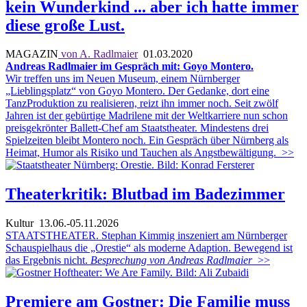
kein Wunderkind ... aber ich hatte immer
diese große Lust.
MAGAZIN
von A. Radlmaier
01.03.2020
Andreas Radlmaier im Gespräch mit: Goyo Montero.
Wir treffen uns im Neuen Museum, einem Nürnberger
„Lieblingsplatz“ von Goyo Montero. Der Gedanke, dort eine
TanzProduktion zu realisieren, reizt ihn immer noch. Seit zwölf
Jahren ist der gebürtige Madrilene mit der Weltkarriere nun schon
preisgekrönter Ballett-Chef am Staatstheater. Mindestens drei
Spielzeiten bleibt Montero noch. Ein Gespräch über Nürnberg als
Heimat, Humor als Risiko und Tauchen als Angstbewältigung.
>>
Theaterkritik: Blutbad im Badezimmer
Kultur
13.06.-05.11.2026
STAATSTHEATER. Stephan Kimmig inszeniert am Nürnberger
Schauspielhaus die „Orestie“ als moderne Adaption. Bewegend ist
das Ergebnis nicht.
Besprechung von Andreas Radlmaier
>>
Premiere am Gostner: Die Familie muss