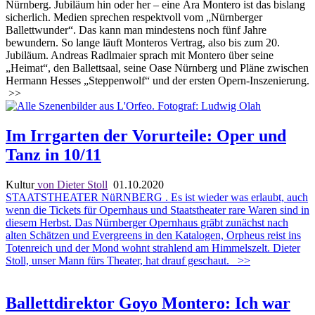
Nürnberg. Jubiläum hin oder her – eine Ära Montero ist das bislang
sicherlich. Medien sprechen respektvoll vom „Nürnberger
Ballettwunder“. Das kann man mindestens noch fünf Jahre
bewundern. So lange läuft Monteros Vertrag, also bis zum 20.
Jubiläum. Andreas Radlmaier sprach mit Montero über seine
„Heimat“, den Ballettsaal, seine Oase Nürnberg und Pläne zwischen
Hermann Hesses „Steppenwolf“ und der ersten Opern-Inszenierung.
>>
Im Irrgarten der Vorurteile: Oper und
Tanz in 10/11
Kultur
von Dieter Stoll
01.10.2020
STAATSTHEATER NüRNBERG . Es ist wieder was erlaubt, auch
wenn die Tickets für Opernhaus und Staatstheater rare Waren sind in
diesem Herbst. Das Nürnberger Opernhaus gräbt zunächst nach
alten Schätzen und Evergreens in den Katalogen, Orpheus reist ins
Totenreich und der Mond wohnt strahlend am Himmelszelt. Dieter
Stoll, unser Mann fürs Theater, hat drauf geschaut.
>>
Ballettdirektor Goyo Montero: Ich war