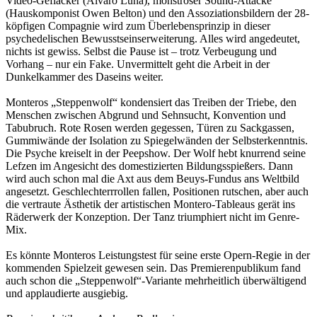
Video-Geflacker (Alvaro Luna), monströser Sound-Attacke
(Hauskomponist Owen Belton) und den Assoziationsbildern der 28-
köpfigen Compagnie wird zum Überlebensprinzip in dieser
psychedelischen Bewusstseinserweiterung. Alles wird angedeutet,
nichts ist gewiss. Selbst die Pause ist – trotz Verbeugung und
Vorhang – nur ein Fake. Unvermittelt geht die Arbeit in der
Dunkelkammer des Daseins weiter.
Monteros „Steppenwolf“ kondensiert das Treiben der Triebe, den
Menschen zwischen Abgrund und Sehnsucht, Konvention und
Tabubruch. Rote Rosen werden gegessen, Türen zu Sackgassen,
Gummiwände der Isolation zu Spiegelwänden der Selbsterkenntnis.
Die Psyche kreiselt in der Peepshow. Der Wolf hebt knurrend seine
Lefzen im Angesicht des domestizierten Bildungsspießers. Dann
wird auch schon mal die Axt aus dem Beuys-Fundus ans Weltbild
angesetzt. Geschlechterrrollen fallen, Positionen rutschen, aber auch
die vertraute Ästhetik der artistischen Montero-Tableaus gerät ins
Räderwerk der Konzeption. Der Tanz triumphiert nicht im Genre-
Mix.
Es könnte Monteros Leistungstest für seine erste Opern-Regie in der
kommenden Spielzeit gewesen sein. Das Premierenpublikum fand
auch schon die „Steppenwolf“-Variante mehrheitlich überwältigend
und applaudierte ausgiebig.