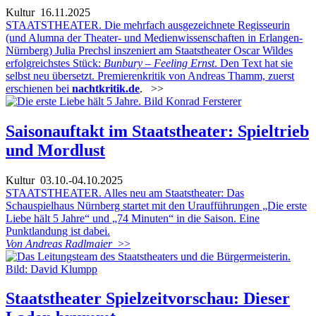
Kultur
16.11.2025
STAATSTHEATER. Die mehrfach ausgezeichnete Regisseurin
(und Alumna der Theater- und Medienwissenschaften in Erlangen-
Nürnberg) Julia Prechsl inszeniert am Staatstheater Oscar Wildes
erfolgreichstes Stück:
Bunbury – Feeling Ernst
. Den Text hat sie
selbst neu übersetzt. Premierenkritik von Andreas Thamm, zuerst
erschienen bei
nachtkritik.de
.
>>
Saisonauftakt im Staatstheater: Spieltrieb
und Mordlust
Kultur
03.10.-04.10.2025
STAATSTHEATER. Alles neu am Staatstheater: Das
Schauspielhaus Nürnberg startet mit den Uraufführungen „Die erste
Liebe hält 5 Jahre“ und „74 Minuten“ in die Saison. Eine
Punktlandung ist dabei.
Von Andreas Radlmaier
>>
Staatstheater Spielzeitvorschau: Dieser