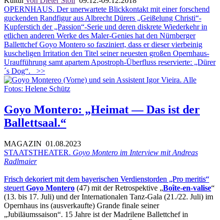
Kultur
von Dieter Stoll
09.12.-09.12.2018
OPERNHAUS. Der unerwartete Blickkontakt mit einer forschend
guckenden Randfigur aus Albrecht Dürers „Geißelung Christi“-
Kupferstich der „Passion“-Serie und deren diskrete Wiederkehr in
etlichen anderen Werke des Maler-Genies hat den Nürnberger
Ballettchef Goyo Montero so fasziniert, dass er dieser vierbeinig
kuscheligen Irritation den Titel seiner neuesten großen Opernhaus-
Uraufführung samt apartem Apostroph-Überfluss reservierte: „Dürer
´s Dog“.
>>
Goyo Montero: „Heimat — Das ist der
Ballettsaal.“
MAGAZIN
01.08.2023
STAATSTHEATER.
Goyo Montero im Interview mit Andreas
Radlmaier
Frisch dekoriert mit dem bayerischen Verdienstorden „Pro meritis“
steuert
Goyo Montero
(47) mit der Retrospektive „
Boîte-en-valise
“
(13. bis 17. Juli) und der Internationalen Tanz-Gala (21./22. Juli) im
Opernhaus ins (ausverkaufte) Grande finale seiner
„Jubiläumssaison“. 15 Jahre ist der Madrilene Ballettchef in