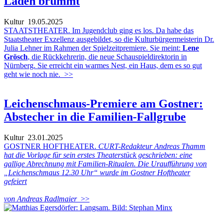
Laden brummt
Kultur
19.05.2025
STAATSTHEATER. Im Jugendclub ging es los. Da habe das
Staatstheater Exzellenz ausgebildet, so die Kulturbürgermeisterin Dr.
Julia Lehner im Rahmen der Spielzeitpremiere. Sie meint:
Lene
Grösch
, die Rückkehrerin, die neue Schauspieldirektorin in
Nürnberg. Sie erreicht ein warmes Nest, ein Haus, dem es so gut
geht wie noch nie.
>>
Leichenschmaus-Premiere am Gostner:
Abstecher in die Familien-Fallgrube
Kultur
23.01.2025
GOSTNER HOFTHEATER.
CURT-Redakteur Andreas Thamm
hat die Vorlage für sein erstes Theaterstück geschrieben: eine
gallige Abrechnung mit Familien-Ritualen. Die Uraufführung von
„Leichenschmaus 12.30 Uhr“ wurde im Gostner Hoftheater
gefeiert
von Andreas Radlmaier
>>