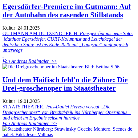
Egersdörfer-Premiere im Gutmann: Auf
der Autobahn des rasenden Stillstands
Kultur
24.01.2025
GUTMANN AM DUTZENDTEICH.
Preisgekrönt ins neue Solo:
Matthias Egersdörfer, CURT-Kolumnist und Leuchtkegel der
deutschen Satire, ist bis Ende 2026 mit „Langsam“ umfangreich
unterwegs
Von Andreas Radlmaier
>>
Und dem Haifisch fehl'n die Zähne: Die
Drei-groschenoper im Staatstheater
Kultur
19.01.2025
STAATSTHEATER.
Jens-Daniel Herzog verlegt „Die
Dreigroschenoper“ von Brecht/Weill ins Nürnberger Opernhaus –
und bleibt im Ergebnis seltsam harmlos
Von Andreas Radlmaier
>>