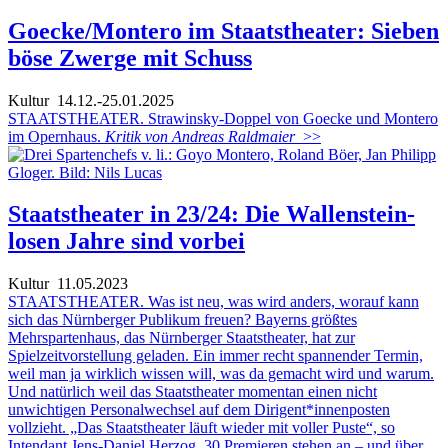
Goecke/Montero im Staatstheater: Sieben
böse Zwerge mit Schuss
Kultur
14.12.-25.01.2025
STAATSTHEATER. Strawinsky-Doppel von Goecke und Montero
im Opernhaus.
Kritik von Andreas Raldmaier
>>
Staatstheater in 23/24: Die Wallenstein-
losen Jahre sind vorbei
Kultur
11.05.2023
STAATSTHEATER. Was ist neu, was wird anders, worauf kann
sich das Nürnberger Publikum freuen? Bayerns größtes
Mehrspartenhaus, das Nürnberger Staatstheater, hat zur
Spielzeitvorstellung geladen. Ein immer recht spannender Termin,
weil man ja wirklich wissen will, was da gemacht wird und warum.
Und natürlich weil das Staatstheater momentan einen nicht
unwichtigen Personalwechsel auf dem Dirigent*innenposten
vollzieht. „Das Staatstheater läuft wieder mit voller Puste“, so
Intendant Jens-Daniel Herzog. 30 Premieren stehen an – und über