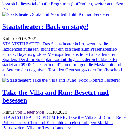
lässt sich dieses fabelhafte Programm (hoffentlich) weiter genießen.
>>
Staatstheater: Back on stage!
Kultur
09.06.2021
STAATSTHEATER. Das Staatstheater kehrt, wenn es die
Inzidenzen zulassen, nicht nur ein bisschen zum Präsenzbetrieb
zurück. Bayerns größtes Mehrspartenhaus feuert aus allen drei
Sparten. Der Juni-Spielplan kommt flugs aus der Schublade. Er
startet am 09.06. Theaterfreund*innen bringen die Maske mit und
außerdem den negativen Test, den Genesungs- oder Impfbescheid.
>>
Take the Villa and Run: Besetzt und
besessen
Kultur
von Dieter Stoll
31.10.2020
STAATSTHEATER. PREMIERE. Take the Villa and Run! – René
Pollesch setzt Chor und Ensemble am einst kultigen Märklin-
Bausatz der „Villa im Tessin“ aus.
>>