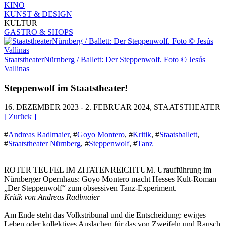
KINO
KUNST & DESIGN
KULTUR
GASTRO & SHOPS
StaatstheaterNürnberg / Ballett: Der Steppenwolf. Foto © Jesús
Vallinas
Steppenwolf im Staatstheater!
16. DEZEMBER 2023 - 2. FEBRUAR 2024, STAATSTHEATER
[ Zurück ]
#
Andreas Radlmaier
,
#
Goyo Montero
,
#
Kritik
,
#
Staatsballett
,
#
Staatstheater Nürnberg
,
#
Steppenwolf
,
#
Tanz
ROTER TEUFEL IM ZITATENREICHTUM. Uraufführung im
Nürnberger Opernhaus: Goyo Montero macht Hesses Kult-Roman
„Der Steppenwolf“ zum obsessiven Tanz-Experiment.
Kritik von Andreas Radlmaier
Am Ende steht das Volkstribunal und die Entscheidung: ewiges
Leben oder kollektives Auslachen für das von Zweifeln und Rausch