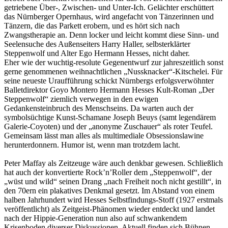
getriebene Über-, Zwischen- und Unter-Ich. Gelächter erschüttert
das Nürnberger Opernhaus, wird angefacht von Tänzerinnen und
Tänzern, die das Parkett erobern, und es hört sich nach
Zwangstherapie an. Denn locker und leicht kommt diese Sinn- und
Seelensuche des Außenseiters Harry Haller, selbsterklärter
Steppenwolf und Alter Ego Hermann Hesses, nicht daher.
Eher wie der wuchtig-resolute Gegenentwurf zur jahreszeitlich sonst
gerne genommenen weihnachtlichen „Nussknacker“-Kitschelei. Für
seine neueste Uraufführung schickt Nürnbergs erfolgsverwöhnter
Balletdirektor Goyo Montero Hermann Hesses Kult-Roman „Der
Steppenwolf“ ziemlich verwegen in den ewigen
Gedankensteinbruch des Menschseins. Da warten auch der
symbolsüchtige Kunst-Schamane Joseph Beuys (samt legendärem
Galerie-Coyoten) und der „anonyme Zuschauer“ als roter Teufel.
Gemeinsam lässt man alles als multimediale Obsessionslawine
herunterdonnern. Humor ist, wenn man trotzdem lacht.
Peter Maffay als Zeitzeuge wäre auch denkbar gewesen. Schließlich
hat auch der konvertierte Rock’n’Roller dem „Steppenwolf“, der
„wüst und wild“ seinen Drang „nach Freiheit noch nicht gestillt“, in
den 70ern ein plakatives Denkmal gesetzt. Im Abstand von einem
halben Jahrhundert wird Hesses Selbstfindungs-Stoff (1927 erstmals
veröffentlicht) als Zeitgeist-Phänomen wieder entdeckt und landet
nach der Hippie-Generation nun also auf schwankendem
Krisenboden diverser Diskussionen. Aktuell finden sich Bühnen-