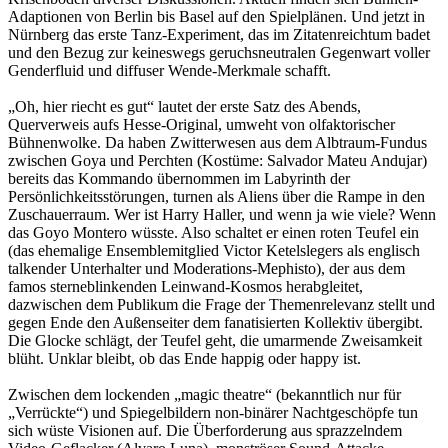
Adaptionen von Berlin bis Basel auf den Spielplänen. Und jetzt in
Nürnberg das erste Tanz-Experiment, das im Zitatenreichtum badet
und den Bezug zur keineswegs geruchsneutralen Gegenwart voller
Genderfluid und diffuser Wende-Merkmale schafft.
„Oh, hier riecht es gut“ lautet der erste Satz des Abends,
Querverweis aufs Hesse-Original, umweht von olfaktorischer
Bühnenwolke. Da haben Zwitterwesen aus dem Albtraum-Fundus
zwischen Goya und Perchten (Kostüme: Salvador Mateu Andujar)
bereits das Kommando übernommen im Labyrinth der
Persönlichkeitsstörungen, turnen als Aliens über die Rampe in den
Zuschauerraum. Wer ist Harry Haller, und wenn ja wie viele? Wenn
das Goyo Montero wüsste. Also schaltet er einen roten Teufel ein
(das ehemalige Ensemblemitglied Victor Ketelslegers als englisch
talkender Unterhalter und Moderations-Mephisto), der aus dem
famos sterneblinkenden Leinwand-Kosmos herabgleitet,
dazwischen dem Publikum die Frage der Themenrelevanz stellt und
gegen Ende den Außenseiter dem fanatisierten Kollektiv übergibt.
Die Glocke schlägt, der Teufel geht, die umarmende Zweisamkeit
blüht. Unklar bleibt, ob das Ende happig oder happy ist.
Zwischen dem lockenden „magic theatre“ (bekanntlich nur für
„Verrückte“) und Spiegelbildern non-binärer Nachtgeschöpfe tun
sich wüste Visionen auf. Die Überforderung aus sprazzelndem