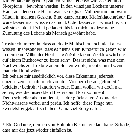
Kieferklauenträgern [3] zählen Milben ebenso wie Zecken und
Skorpione – bewohnt werden. In den winzigen Löchern unserer
Haut, aus denen die Haare wachsen. Quasi Vollpension und warm.
Mitten in meinem Gesicht. Eine ganze Armee Kieferklauenträger. Es
wäre besser man wüsste das nicht. Oder besser: ich wünschte, ich
wüsste es nicht. Es hat gedauert, bis ich mich an diese neue
Zumutung des Lebens als Mensch gewöhnt habe.
Trostreich immerhin, dass auch die Milbischen noch nicht alles
wissen. Insbesondere, dass es niemals ein Kinderbuch geben wird,
in dem eine Milbe der Held ist. »Zoë die kleine Zeckin« wird nie
auf einem Buchcover zu lesen sein*. Das ist nicht, was man dem
Nachwuchs zur Lektüre anempfehlen würde, nicht einmal wenn
man ein Hund wäre.
Ich behalte mir ausdrücklich vor, diese Erkenntnis jederzeit
einzusetzen – insofern ich von den Viechern herausgefordert /
beleidigt / bedroht / ignoriert werde. Dann wollen wir doch mal
sehen, wie die miserablen Biester damit klar kommen!
Denn schneller als man denkt, ist der glückselige Zustand des
Nichtwissens vorbei und perdu. Ich hoffe, diese Frage nun
zweifelsfrei geklärt zu haben. Ganz viel Sorry dafür!
___
* Ein Gedanke, den ich von Ephraim Kishon geklaut habe. Schade,
dass mir das jetzt wieder einfallen ist.