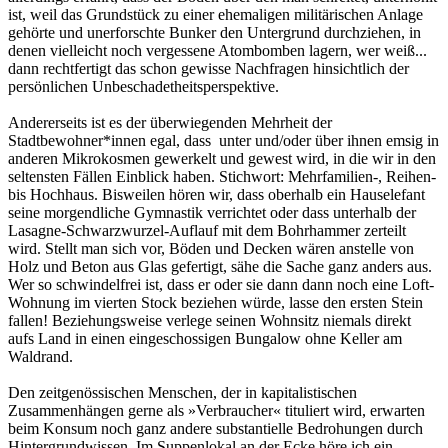
ist, weil das Grundstück zu einer ehemaligen militärischen Anlage
gehörte und unerforschte Bunker den Untergrund durchziehen, in
denen vielleicht noch vergessene Atombomben lagern, wer weiß...
dann rechtfertigt das schon gewisse Nachfragen hinsichtlich der
persönlichen Unbeschadetheitsperspektive.
Andererseits ist es der überwiegenden Mehrheit der
Stadtbewohner*innen egal, dass unter und/oder über ihnen emsig in
anderen Mikrokosmen gewerkelt und gewest wird, in die wir in den
seltensten Fällen Einblick haben. Stichwort: Mehrfamilien-, Reihen-
bis Hochhaus. Bisweilen hören wir, dass oberhalb ein Hauselefant
seine morgendliche Gymnastik verrichtet oder dass unterhalb der
Lasagne-Schwarzwurzel-Auflauf mit dem Bohrhammer zerteilt
wird. Stellt man sich vor, Böden und Decken wären anstelle von
Holz und Beton aus Glas gefertigt, sähe die Sache ganz anders aus.
Wer so schwindelfrei ist, dass er oder sie dann dann noch eine Loft-
Wohnung im vierten Stock beziehen würde, lasse den ersten Stein
fallen! Beziehungsweise verlege seinen Wohnsitz niemals direkt
aufs Land in einen eingeschossigen Bungalow ohne Keller am
Waldrand.
Den zeitgenössischen Menschen, der in kapitalistischen
Zusammenhängen gerne als »Verbraucher« tituliert wird, erwarten
beim Konsum noch ganz andere substantielle Bedrohungen durch
Hintergrundwissen. Im Suppenlokal an der Ecke höre ich ein