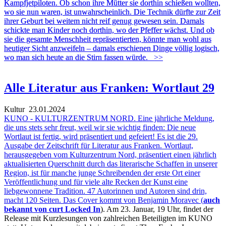
Kampfjetpiloten. Ob schon ihre Mütter sie dorthin schießen wollten,
wo sie nun waren, ist unwahrscheinlich. Die Technik dürfte zur Zeit
ihrer Geburt bei weitem nicht reif genug gewesen sein. Damals
schickte man Kinder noch dorthin, wo der Pfeffer wächst. Und ob
sie die gesamte Menschheit repräsentierten, könnte man wohl aus
heutiger Sicht anzweifeln – damals erschienen Dinge völlig logisch,
wo man sich heute an die Stirn fassen würde.
>>
Alle Literatur aus Franken: Wortlaut 29
Kultur
23.01.2024
KUNO - KULTURZENTRUM NORD. Eine jährliche Meldung,
die uns stets sehr freut, weil wir sie wichtig finden: Die neue
Wortlaut ist fertig, wird präsentiert und gefeiert! Es ist die 29.
Ausgabe der Zeitschrift für Literatur aus Franken. Wortlaut,
herausgegeben vom Kulturzentrum Nord, präsentiert einen jährlich
aktualisierten Querschnitt durch das literarische Schaffen in unserer
Region, ist für manche junge Schreibenden der erste Ort einer
Veröffentlichung und für viele alte Recken der Kunst eine
liebgewonnene Tradition. 47 Autorinnen und Autoren sind drin,
macht 120 Seiten. Das Cover kommt von Benjamin Moravec (
auch
bekannt von curt Locked In
). Am 23. Januar, 19 Uhr, findet der
Release mit Kurzlesungen von zahlreichen Beteiligten im KUNO