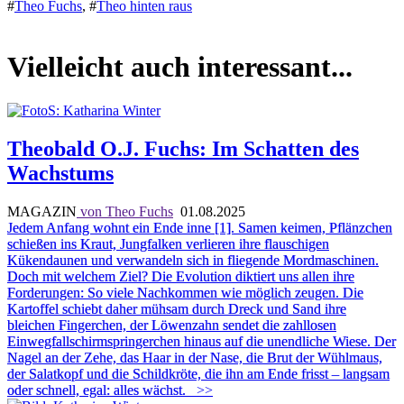
#
Theo Fuchs
,
#
Theo hinten raus
Vielleicht auch interessant...
Theobald O.J. Fuchs: Im Schatten des
Wachstums
MAGAZIN
von Theo Fuchs
01.08.2025
Jedem Anfang wohnt ein Ende inne [1]. Samen keimen, Pflänzchen
schießen ins Kraut, Jungfalken verlieren ihre flauschigen
Kükendaunen und verwandeln sich in fliegende Mordmaschinen.
Doch mit welchem Ziel? Die Evolution diktiert uns allen ihre
Forderungen: So viele Nachkommen wie möglich zeugen. Die
Kartoffel schiebt daher mühsam durch Dreck und Sand ihre
bleichen Fingerchen, der Löwenzahn sendet die zahllosen
Einwegfallschirmspringerchen hinaus auf die unendliche Wiese. Der
Nagel an der Zehe, das Haar in der Nase, die Brut der Wühlmaus,
der Salatkopf und die Schildkröte, die ihn am Ende frisst – langsam
oder schnell, egal: alles wächst.
>>