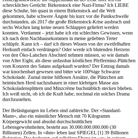
schreckliches Gerücht: Birkenstock eine Nazi-Firma? Ich LIEBE
diese Schuhe, bin quasi in einem Birkenstock auf die Welt
gekommen, habe schwere Ängste bis kurz vor die Panikschwelle
durchstanden, als 2017 die große Birkenstock-Krise ausbrach und
sechs Wochen lang keine neuen Schlappen geliefert werden
konnten. Verdammt – jetzt habe ich ein schlechtes Gewissen, wenn
ich nach dem Nachhausekommen in meine geliebten Treter
schlüpfe. Kann ich – darf ich dieses Wissen von der zweifelhaften
Herkunft einfach verdrängen? Oder werde ich blutenden Herzens
von den Öko-Latschen Abschied nehmen müssen, so wie damals
von After Eight, als diese unfassbar köstlichen Pfefferminz-Plättchen
vom Konzern des Satans aufgekauft wurden? Der Entzug damals
war knochenhart gewesen und bitter wie 100%ige Schwarze
Schokolade. Zumal meine hilflosen Ansätze, die Plätzchen am
heimischen Herd nachzubauen in einer klebrigen Masse aus
Schokoladensplittern und Minzcrème buchstäblich stecken blieben.
Ich weiß nicht, ob ich die Kraft habe, nochmal ein solches Drama
durchzustehen.
Der Belästigungen im Leben sind zahlreiche. Der »Standard-
Mann«, also ein männlicher Mensch mit 70 Kilogramm
Körpergewicht und absolut durchschnittlichen
Lebensgewohnheiten, besteht aus 30.000.000.000.000 (30
Billionen) Zellen. In »ihm« leben laut SPIEGEL [1] 39 Billionen