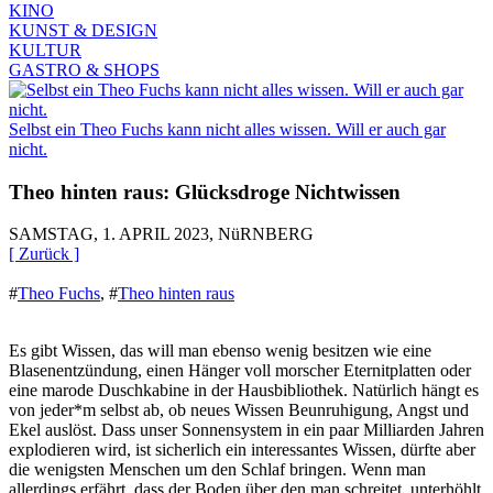
KINO
KUNST & DESIGN
KULTUR
GASTRO & SHOPS
Selbst ein Theo Fuchs kann nicht alles wissen. Will er auch gar
nicht.
Theo hinten raus: Glücksdroge Nichtwissen
SAMSTAG, 1. APRIL 2023, NüRNBERG
[ Zurück ]
#
Theo Fuchs
,
#
Theo hinten raus
Es gibt Wissen, das will man ebenso wenig besitzen wie eine
Blasenentzündung, einen Hänger voll morscher Eternitplatten oder
eine marode Duschkabine in der Hausbibliothek. Natürlich hängt es
von jeder*m selbst ab, ob neues Wissen Beunruhigung, Angst und
Ekel auslöst. Dass unser Sonnensystem in ein paar Milliarden Jahren
explodieren wird, ist sicherlich ein interessantes Wissen, dürfte aber
die wenigsten Menschen um den Schlaf bringen. Wenn man
allerdings erfährt, dass der Boden über den man schreitet, unterhöhlt