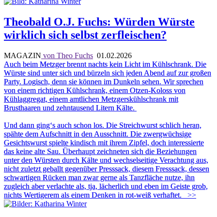
Theobald O.J. Fuchs: Würden Würste
wirklich sich selbst zerfleischen?
MAGAZIN
von Theo Fuchs
01.02.2026
Auch beim Metzger brennt nachts kein Licht im Kühlschrank. Die
Würste sind unter sich und bürzeln sich jeden Abend auf zur großen
Party. Logisch, denn sie können im Dunkeln sehen. Wir sprechen
von einem richtigen Kühlschrank, einem Otzen-Koloss von
Kühlaggregat, einem amtlichen Metzgerskühlschrank mit
Brusthaaren und zehntausend Litern Kälte.
Und dann ging‘s auch schon los. Die Streichwurst schlich heran,
spähte dem Aufschnitt in den Ausschnitt. Die zwergwüchsige
Gesichtswurst spielte kindisch mit ihrem Zipfel, doch interessierte
das keine alte Sau. Überhaupt zeichneten sich die Beziehungen
unter den Würsten durch Kälte und wechselseitige Verachtung aus,
nicht zuletzt geballt gegenüber Presssack, diesem Fresssack, dessen
schwartigen Rücken man zwar gerne als Tanzfläche nutze, ihn
zugleich aber verlachte als, tja, lächerlich und eben im Geiste grob,
nichts Wertigerem als einem Denken in rot-weiß verhaftet.
>>