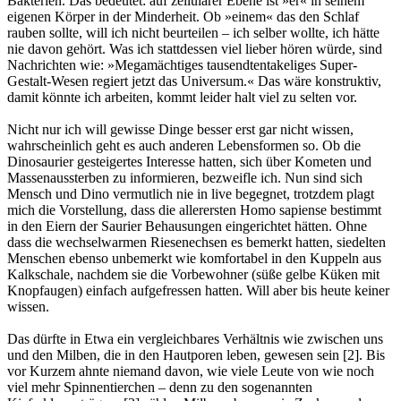
Bakterien. Das bedeutet: auf zellulärer Ebene ist »er« in seinem
eigenen Körper in der Minderheit. Ob »einem« das den Schlaf
rauben sollte, will ich nicht beurteilen – ich selber wollte, ich hätte
nie davon gehört. Was ich stattdessen viel lieber hören würde, sind
Nachrichten wie: »Megamächtiges tausendtentakeliges Super-
Gestalt-Wesen regiert jetzt das Universum.« Das wäre konstruktiv,
damit könnte ich arbeiten, kommt leider halt viel zu selten vor.
Nicht nur ich will gewisse Dinge besser erst gar nicht wissen,
wahrscheinlich geht es auch anderen Lebensformen so. Ob die
Dinosaurier gesteigertes Interesse hatten, sich über Kometen und
Massenaussterben zu informieren, bezweifle ich. Nun sind sich
Mensch und Dino vermutlich nie in live begegnet, trotzdem plagt
mich die Vorstellung, dass die allerersten Homo sapiense bestimmt
in den Eiern der Saurier Behausungen eingerichtet hätten. Ohne
dass die wechselwarmen Riesenechsen es bemerkt hatten, siedelten
Menschen ebenso unbemerkt wie komfortabel in den Kuppeln aus
Kalkschale, nachdem sie die Vorbewohner (süße gelbe Küken mit
Knopfaugen) einfach aufgefressen hatten. Will aber bis heute keiner
wissen.
Das dürfte in Etwa ein vergleichbares Verhältnis wie zwischen uns
und den Milben, die in den Hautporen leben, gewesen sein [2]. Bis
vor Kurzem ahnte niemand davon, wie viele Leute von wie noch
viel mehr Spinnentierchen – denn zu den sogenannten