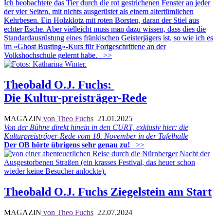
Ich beobachtete das Tier durch die rot gestrichenen Fenster an jeder
der vier Seiten, mit nichts ausgerüstet als einem altertümlichen
Kehrbesen. Ein Holzklotz mit roten Borsten, daran der Stiel aus
echter Esche. Aber vielleicht muss man dazu wissen, dass dies die
Standardausrüstung eines fränkischen Geisterjägers ist, so wie ich es
im »Ghost Busting«-Kurs für Fortgeschrittene an der
Volkshochschule gelernt habe.
>>
Theobald O.J. Fuchs:
Die Kultur-preisträger-Rede
MAGAZIN
von Theo Fuchs
21.01.2025
Von der Bühne direkt hinein in den CURT, exklusiv hier: die
Kulturpreisträger-Rede vom 18. November in der Tafelhalle
Der OB hörte übrigens sehr genau zu!
>>
Theobald O.J. Fuchs Ziegelstein am Start
MAGAZIN
von Theo Fuchs
22.07.2024