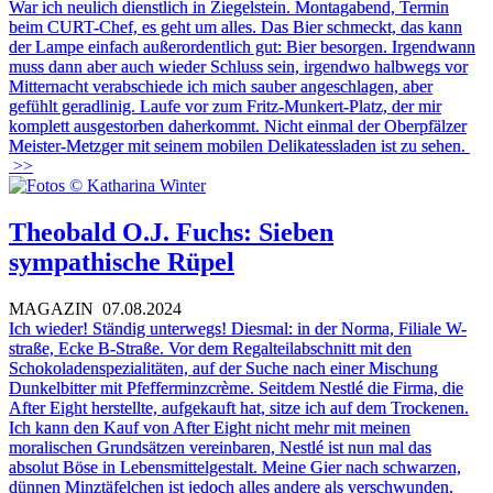
War ich neulich dienstlich in Ziegelstein. Montagabend, Termin
beim CURT-Chef, es geht um alles. Das Bier schmeckt, das kann
der Lampe einfach außerordentlich gut: Bier besorgen. Irgendwann
muss dann aber auch wieder Schluss sein, irgendwo halbwegs vor
Mitternacht verabschiede ich mich sauber angeschlagen, aber
gefühlt geradlinig. Laufe vor zum Fritz-Munkert-Platz, der mir
komplett ausgestorben daherkommt. Nicht einmal der Oberpfälzer
Meister-Metzger mit seinem mobilen Delikatessladen ist zu sehen.
>>
Theobald O.J. Fuchs: Sieben
sympathische Rüpel
MAGAZIN
07.08.2024
Ich wieder! Ständig unterwegs! Diesmal: in der Norma, Filiale W-
straße, Ecke B-Straße. Vor dem Regalteilabschnitt mit den
Schokoladenspezialitäten, auf der Suche nach einer Mischung
Dunkelbitter mit Pfefferminzcrème. Seitdem Nestlé die Firma, die
After Eight herstellte, aufgekauft hat, sitze ich auf dem Trockenen.
Ich kann den Kauf von After Eight nicht mehr mit meinen
moralischen Grundsätzen vereinbaren, Nestlé ist nun mal das
absolut Böse in Lebensmittelgestalt. Meine Gier nach schwarzen,
dünnen Minztäfelchen ist jedoch alles andere als verschwunden,