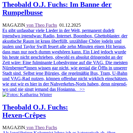
Theobald O.J. Fuchs: Im Banne der
Rumpelbusse
MAGAZIN
von Theo Fuchs
01.12.2025
Es gibt unfassbar viele Lieder in der Welt, permanent dudelt
irgendwo irgendwas: Radio, Internet, Boombox, Ghettoblaster, der
akustische Raum ist krass überfüllt, unzählige Chöre jodeln und
jaulen und Taylor Swift feuert alle zehn Minuten einen Hit heraus,
dass man nur noch dumm weghören kann. Ein Lied jedoch wurde
bis heute nicht geschrieben, obwohl es absolut dringendst an der
Zeit wäre: Eine fulminante Lobeshymne auf die VAG. Die meisten
Nürnberger*innen wissen gar nicht, wie genial die Öffis in unserer
Stadt sind. Selbst jene Bürgies, die regelmäßig Bus, Tram, U-Bahn
und VAG-Rad nutzen, können offenbar nicht wirklich einschätzen,
wie gut wir es hier in der Nahverkehrs-Noris haben, denn nirgend-
wo und nie singt jemand das Hosianna.
>>
Theobald O.J. Fuchs:
Hexen-Crêpes
MAGAZIN
von Theo Fuchs
Als langjähriger Kolumnist lehne ich es kategorisch ab, über