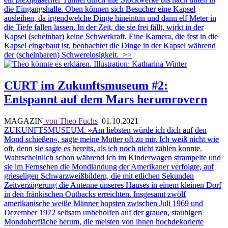
die Eingangshalle. Oben können sich Besucher eine Kapsel
ausleihen, da irgendwelche Dinge hineintun und dann elf Meter in
die Tiefe fallen lassen. In der Zeit, die sie frei fällt, wirkt in der
Kapsel (scheinbar) keine Schwerkraft. Eine Kamera, die fest in die
Kapsel eingebaut ist, beobachtet die Dinge in der Kapsel während
der (scheinbaren) Schwerelosigkeit.
>>
CURT im Zukunftsmuseum #2:
Entspannt auf dem Mars herumrovern
MAGAZIN
von Theo Fuchs
01.10.2021
ZUKUNFTSMUSEUM.
»Am liebsten würde ich dich auf den
Mond schießen«, sagte meine Mutter oft zu mir. Ich weiß nicht wie
oft, denn sie sagte es bereits, als ich noch nicht zählen konnte.
Wahrscheinlich schon während ich im Kinderwagen strampelte und
sie im Fernsehen die Mondlandung der Amerikaner verfolgte, auf
grieseligen Schwarzweißbildern, die mit etlichen Sekunden
Zeitverzögerung die Antenne unseres Hauses in einem kleinen Dorf
in den fränkischen Outbacks erreichten. Insgesamt zwölf
amerikanische weiße Männer hopsten zwischen Juli 1969 und
Dezember 1972 seltsam unbeholfen auf der grauen, staubigen
Mondoberfläche herum, die meisten von ihnen hochdekorierte