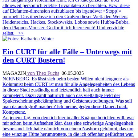
alldieweil persönlich erlebte Trivialitäten zu berichten. Bzw. diese
auf Elefanten-dimension aufzublasen bis irgendwer »Stopp!«
murmelt. Das überlasse ich den Großen dieser Welt, den Weilers,
Heidenreichs, Hackes, Stockowskis, Lobos sowie Hubba-Bubba,
dem Plapper-Monster. Go for it, ich feiere euch! Und verzichte
selbst.
>>
Ein CURT für alle Fälle – Unterwegs mit
den CURT Bustern!
MAGAZIN
von Theo Fuchs
06.05.2025
NüRNBERG.
Es lässt sich beim besten Willen nicht leugnen: als
Kolumnist beim CURT ist man für alle Angelegenheiten des Lebens
in dieser Stadt zuständig und letztendlich halt auch immer
kompetent. Dazu zählt natürlich auch das vielfältige Feld der
Spukerscheinungsbekämpfung und Geisteraustreibungen. Was soll
man da auch groß machen? Ich meine: gegen diese Dauer-Total-
Kompetenz.
An jenem Tag, von dem ich hier in aller Knäppe berichten will, war
mir
schon beim Aufstehen klar, dass eine schwierige Angelegenheit
bevorstand. Ich hatte nämlich von einem Nashorn geträumt, das um
eine winzige Hütte herumtrottete, in die ich offenbar geflüchtet war.