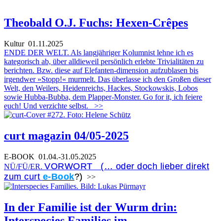
Theobald O.J. Fuchs: Hexen-Crêpes
Kultur
01.11.2025
ENDE DER WELT. Als langjähriger Kolumnist lehne ich es
kategorisch ab, über alldieweil persönlich erlebte Trivialitäten zu
berichten. Bzw. diese auf Elefanten-dimension aufzublasen bis
irgendwer »Stopp!« murmelt. Das überlasse ich den Großen dieser
Welt, den Weilers, Heidenreichs, Hackes, Stockowskis, Lobos
sowie Hubba-Bubba, dem Plapper-Monster. Go for it, ich feiere
euch! Und verzichte selbst.
>>
curt magazin 04/05-2025
E-BOOK
01.04.-31.05.2025
VORWORT (… oder doch lieber direkt
NÜ/FÜ/ER.
zum curt
e-Book
?)
>>
In der Familie ist der Wurm drin:
Interspecies Families im