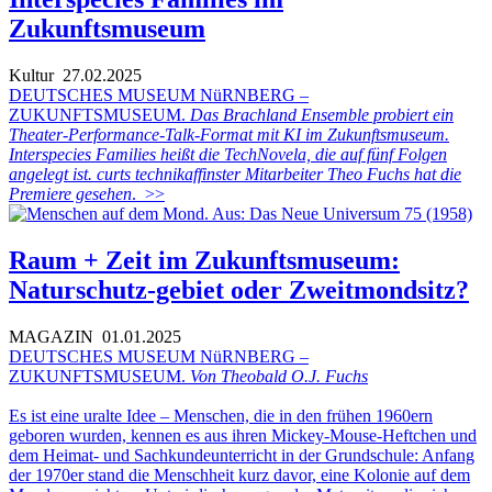
Zukunftsmuseum
Kultur
27.02.2025
DEUTSCHES MUSEUM NüRNBERG –
ZUKUNFTSMUSEUM.
Das Brachland Ensemble probiert ein
Theater-Performance-Talk-Format mit KI im Zukunftsmuseum.
Interspecies Families heißt die TechNovela, die auf fünf Folgen
angelegt ist. curts technikaffinster Mitarbeiter Theo Fuchs hat die
Premiere gesehen
.
>>
Raum + Zeit im Zukunftsmuseum:
Naturschutz-gebiet oder Zweitmondsitz?
MAGAZIN
01.01.2025
DEUTSCHES MUSEUM NüRNBERG –
ZUKUNFTSMUSEUM.
Von Theobald O.J. Fuchs
Es ist eine uralte Idee – Menschen, die in den frühen 1960ern
geboren wurden, kennen es aus ihren Mickey-Mouse-Heftchen und
dem Heimat- und Sachkundeunterricht in der Grundschule: Anfang
der 1970er stand die Menschheit kurz davor, eine Kolonie auf dem