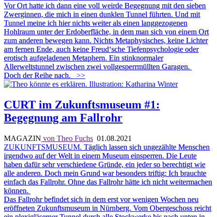
Vor Ort hatte ich dann eine voll weirde Begegnung mit den sieben
Zwerginnen, die mich in einen dunklen Tunnel führten. Und mit
Tunnel meine ich hier nichts weiter als einen langgezogenen
Hohlraum unter der Erdoberfläche, in dem man sich von einem Ort
zum anderen bewegen kann. Nichts Metaphysisches, keine Lichter
am fernen Ende, auch keine Freud‘sche Tiefenpsychologie oder
erotisch aufgeladenen Metaphern. Ein stinknormaler
Allerweltstunnel zwischen zwei vollgesperrmüllten Garagen.
Doch der Reihe nach.
>>
CURT im Zukunftsmuseum #1:
Begegnung am Fallrohr
MAGAZIN
von Theo Fuchs
01.08.2021
ZUKUNFTSMUSEUM.
Täglich lassen sich ungezählte Menschen
irgendwo auf der Welt in einem Museum einsperren. Die Leute
haben dafür sehr verschiedene Gründe, ein jeder so berechtigt wie
alle anderen. Doch mein Grund war besonders triftig: Ich brauchte
einfach das Fallrohr. Ohne das Fallrohr hätte ich nicht weitermachen
können.
Das Fallrohr befindet sich in dem erst vor wenigen Wochen neu
eröffneten Zukunftsmuseum in Nürnberg. Vom Obergeschoss reicht
ein plexigläserner Tunnel durch alle Stockwerke bis nach unten in