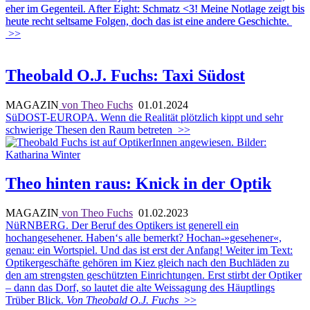
eher im Gegenteil. After Eight: Schmatz <3! Meine Notlage zeigt bis
heute recht seltsame Folgen, doch das ist eine andere Geschichte.
>>
Theobald O.J. Fuchs: Taxi Südost
MAGAZIN
von Theo Fuchs
01.01.2024
SüDOST-EUROPA. Wenn die Realität plötzlich kippt und sehr
schwierige Thesen den Raum betreten
>>
Theo hinten raus: Knick in der Optik
MAGAZIN
von Theo Fuchs
01.02.2023
NüRNBERG. Der Beruf des Optikers ist generell ein
hochangesehener. Haben‘s alle bemerkt? Hochan-»gesehener«,
genau: ein Wortspiel. Und das ist erst der Anfang! Weiter im Text:
Optikergeschäfte gehören im Kiez gleich nach den Buchläden zu
den am strengsten geschützten Einrichtungen. Erst stirbt der Optiker
– dann das Dorf, so lautet die alte Weissagung des Häuptlings
Trüber Blick.
Von Theobald O.J. Fuchs
>>