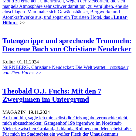
Mond zu errichten. Unterirdisch, wegen der Meteoriten, die sich
mangels Atmosphäre sehr schwer damit tun, zu verglühen, ehe sie
einschlagen. Man malte sich Gewächshäuser, Bergwerke und
Atomkraftwerke aus, und sogar ein Touristen-Hotel, das
»Lunar-
Hilton«
>>
Totengerippe und sprechende Trommeln:
Das neue Buch von Christiane Neudecker
Kultur
01.11.2024
NüRNBERG. Christiane Neudecker: Die Welt wartet –
rezensiert
von Theo Fuchs
>>
Theobald O.J. Fuchs: Mit den 7
Zwerginnen im Untergrund
MAGAZIN
19.11.2024
Auf und hin, sagte ich mir, selbst die Ortsangabe vermochte nicht,
mich abzuschrecken: Garagenhof 19b irgendwo im Nordstadt-
Vieleck zwischen Groland-, Uhland-, Rollner- und Meuschelstraße.
Für mich im Stadtgebiet ein weißer Fleck der Unauskenntnis.