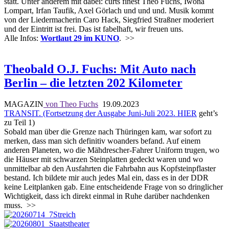
statt. Unter anderem mit dabei: curts finest Theo Fuchs, Iwona
Lompart, Irfan Taufik, Axel Görlach und und und. Musik kommt
von der Liedermacherin Caro Hack, Siegfried Straßner moderiert
und der Eintritt ist frei. Das ist fabelhaft, wir freuen uns.
Alle Infos:
Wortlaut 29 im KUNO
.
>>
Theobald O.J. Fuchs: Mit Auto nach
Berlin – die letzten 202 Kilometer
MAGAZIN
von Theo Fuchs
19.09.2023
TRANSIT. (Fortsetzung der Ausgabe Juni-Juli 2023.
HIER
geht’s
zu Teil 1)
Sobald man über die Grenze nach Thüringen kam, war sofort zu
merken, dass man sich definitiv woanders befand. Auf einem
anderen Planeten, wo die Mähdrescher-Fahrer Uniform trugen, wo
die Häuser mit schwarzen Steinplatten gedeckt waren und wo
unmittelbar ab den Ausfahrten die Fahrbahn aus Kopfsteinpflaster
bestand. Ich bildete mir auch jedes Mal ein, dass es in der DDR
keine Leitplanken gab. Eine entscheidende Frage von so dringlicher
Wichtigkeit, dass ich direkt einmal in Ruhe darüber nachdenken
muss.
>>