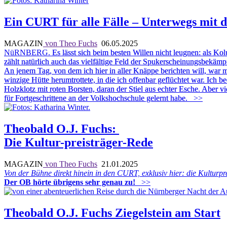
Ein CURT für alle Fälle – Unterwegs mit
MAGAZIN
von Theo Fuchs
06.05.2025
NüRNBERG.
Es lässt sich beim besten Willen nicht leugnen: als K
zählt natürlich auch das vielfältige Feld der Spukerscheinungsbekä
An jenem Tag, von dem ich hier in aller Knäppe berichten will, war 
winzige Hütte herumtrottete, in die ich offenbar geflüchtet war. Ich be
Holzklotz mit roten Borsten, daran der Stiel aus echter Esche. Aber v
für Fortgeschrittene an der Volkshochschule gelernt habe.
>>
Theobald O.J. Fuchs:
Die Kultur-preisträger-Rede
MAGAZIN
von Theo Fuchs
21.01.2025
Von der Bühne direkt hinein in den CURT, exklusiv hier: die Kulturp
Der OB hörte übrigens sehr genau zu!
>>
Theobald O.J. Fuchs Ziegelstein am Start