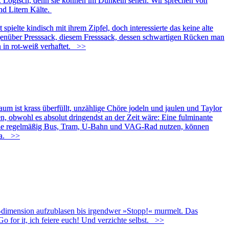
y. Logisch, denn sie können im Dunkeln sehen. Wir sprechen von
nd Litern Kälte.
ielte kindisch mit ihrem Zipfel, doch interessierte das keine alte
egenüber Presssack, diesem Fresssack, dessen schwartigen Rücken man
 in rot-weiß verhaftet.
>>
um ist krass überfüllt, unzählige Chöre jodeln und jaulen und Taylor
, obwohl es absolut dringendst an der Zeit wäre: Eine fulminante
s, die regelmäßig Bus, Tram, U-Bahn und VAG-Rad nutzen, können
na.
>>
nten-dimension aufzublasen bis irgendwer »Stopp!« murmelt. Das
for it, ich feiere euch! Und verzichte selbst.
>>