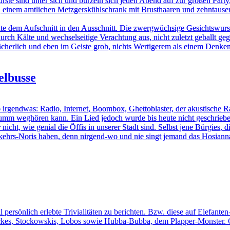
ste sind unter sich und bürzeln sich jeden Abend auf zur großen Part
 einem amtlichen Metzgerskühlschrank mit Brusthaaren und zehntause
e dem Aufschnitt in den Ausschnitt. Die zwergwüchsige Gesichtswurst sp
urch Kälte und wechselseitige Verachtung aus, nicht zuletzt geballt g
 lächerlich und eben im Geiste grob, nichts Wertigerem als einem Denken
elbusse
o irgendwas: Radio, Internet, Boombox, Ghettoblaster, der akustische Ra
dumm weghören kann. Ein Lied jedoch wurde bis heute nicht geschrieben
cht, wie genial die Öffis in unserer Stadt sind. Selbst jene Bürgie
verkehrs-Noris haben, denn nirgend-wo und nie singt jemand das Hosian
il persönlich erlebte Trivialitäten zu berichten. Bzw. diese auf Elefa
ckes, Stockowskis, Lobos sowie Hubba-Bubba, dem Plapper-Monster. Go 