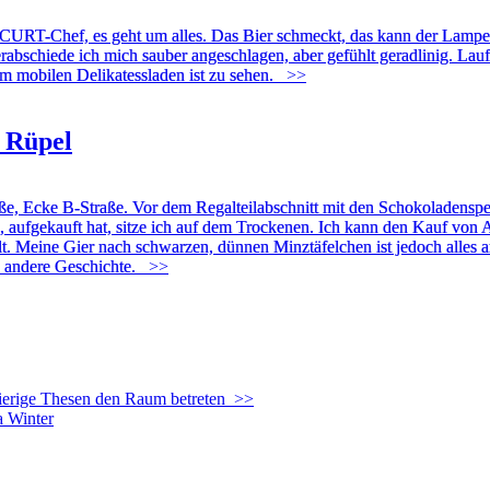
m CURT-Chef, es geht um alles. Das Bier schmeckt, das kann der Lampe
rabschiede ich mich sauber angeschlagen, aber gefühlt geradlinig. Lau
m mobilen Delikatessladen ist zu sehen.
>>
 Rüpel
aße, Ecke B-Straße. Vor dem Regalteilabschnitt mit den Schokoladenspez
te, aufgekauft hat, sitze ich auf dem Trockenen. Ich kann den Kauf von
alt. Meine Gier nach schwarzen, dünnen Minztäfelchen ist jedoch alles 
ne andere Geschichte.
>>
erige Thesen den Raum betreten
>>