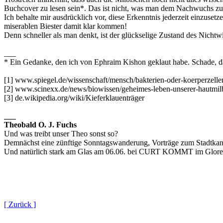
Buchcover zu lesen sein*. Das ist nicht, was man dem Nachwuchs z
Ich behalte mir ausdrücklich vor, diese Erkenntnis jederzeit einzusetz
miserablen Biester damit klar kommen!
Denn schneller als man denkt, ist der glückselige Zustand des Nichtwi
___
* Ein Gedanke, den ich von Ephraim Kishon geklaut habe. Schade, dass
[1] www.spiegel.de/wissenschaft/mensch/bakterien-oder-koerperzelle
[2] www.scinexx.de/news/biowissen/geheimes-leben-unserer-hautmilb
[3] de.wikipedia.org/wiki/Kieferklauenträger
___
Theobald O. J. Fuchs
Und was treibt unser Theo sonst so?
Demnächst eine zünftige Sonntagswanderung, Vorträge zum Stadtkan
Und natürlich stark am Glas am 06.06. bei CURT KOMMT im Glore 
[ Zurück ]