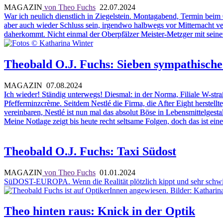
MAGAZIN
von Theo Fuchs
22.07.2024
War ich neulich dienstlich in Ziegelstein. Montagabend, Termin bei
aber auch wieder Schluss sein, irgendwo halbwegs vor Mitternacht ve
daherkommt. Nicht einmal der Oberpfälzer Meister-Metzger mit seine
Theobald O.J. Fuchs: Sieben sympathische
MAGAZIN
07.08.2024
Ich wieder! Ständig unterwegs! Diesmal: in der Norma, Filiale W-str
Pfefferminzcrème. Seitdem Nestlé die Firma, die After Eight herstell
vereinbaren, Nestlé ist nun mal das absolut Böse in Lebensmittelgest
Meine Notlage zeigt bis heute recht seltsame Folgen, doch das ist ei
Theobald O.J. Fuchs: Taxi Südost
MAGAZIN
von Theo Fuchs
01.01.2024
SüDOST-EUROPA. Wenn die Realität plötzlich kippt und sehr schwi
Theo hinten raus: Knick in der Optik