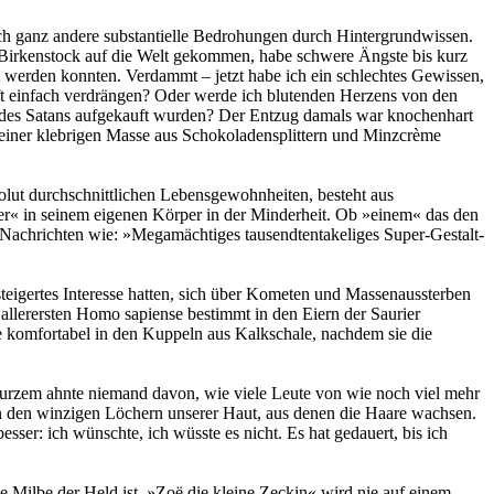
ch ganz andere substantielle Bedrohungen durch Hintergrundwissen.
 Birkenstock auf die Welt gekommen, habe schwere Ängste bis kurz
 werden konnten. Verdammt – jetzt habe ich ein schlechtes Gewissen,
ft einfach verdrängen? Oder werde ich blutenden Herzens von den
 des Satans aufgekauft wurden? Der Entzug damals war knochenhart
einer klebrigen Masse aus Schokoladensplittern und Minzcrème
lut durchschnittlichen Lebensgewohnheiten, besteht aus
»er« in seinem eigenen Körper in der Minderheit. Ob »einem« das den
sind Nachrichten wie: »Megamächtiges tausendtentakeliges Super-Gestalt-
steigertes Interesse hatten, sich über Kometen und Massenaussterben
 allerersten Homo sapiense bestimmt in den Eiern der Saurier
 komfortabel in den Kuppeln aus Kalkschale, nachdem sie die
 Kurzem ahnte niemand davon, wie viele Leute von wie noch viel mehr
n den winzigen Löchern unserer Haut, aus denen die Haare wachsen.
er: ich wünschte, ich wüsste es nicht. Es hat gedauert, bis ich
e Milbe der Held ist. »Zoë die kleine Zeckin« wird nie auf einem