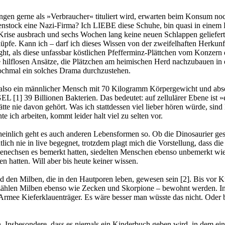
gen gerne als »Verbraucher« tituliert wird, erwarten beim Konsum no
kenstock eine Nazi-Firma? Ich LIEBE diese Schuhe, bin quasi in einem
-Krise ausbrach und sechs Wochen lang keine neuen Schlappen geliefert
pfe. Kann ich – darf ich dieses Wissen von der zweifelhaften Herkun
t, als diese unfassbar köstlichen Pfefferminz-Plättchen vom Konzern
ilflosen Ansätze, die Plätzchen am heimischen Herd nachzubauen in 
 nochmal ein solches Drama durchzustehen.
also ein männlicher Mensch mit 70 Kilogramm Körpergewicht und abso
EL [1] 39 Billionen Bakterien. Das bedeutet: auf zellulärer Ebene ist 
ch hätte nie davon gehört. Was ich stattdessen viel lieber hören würde, 
 ich arbeiten, kommt leider halt viel zu selten vor.
cheinlich geht es auch anderen Lebensformen so. Ob die Dinosaurier ge
ich nie in live begegnet, trotzdem plagt mich die Vorstellung, dass die
enechsen es bemerkt hatten, siedelten Menschen ebenso unbemerkt wie
hatten. Will aber bis heute keiner wissen.
nd den Milben, die in den Hautporen leben, gewesen sein [2]. Bis vor
 zählen Milben ebenso wie Zecken und Skorpione – bewohnt werden. I
ee Kieferklauenträger. Es wäre besser man wüsste das nicht. Oder bess
n. Insbesondere, dass es niemals ein Kinderbuch geben wird, in dem ein