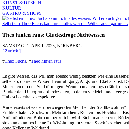
KUNST & DESIGN
KULTUR
GASTRO & SHOPS
Selbst ein Theo Fuchs kann nicht alles wissen. Will er auch gar nicht.
Theo hinten raus: Glücksdroge Nichtwissen
SAMSTAG, 1. APRIL 2023, NüRNBERG
[ Zurück ]
#
Theo Fuchs
,
#
Theo hinten raus
Es gibt Wissen, das will man ebenso wenig besitzen wie eine Blasene
selbst ab, ob neues Wissen Beunruhigung, Angst und Ekel auslöst. Dass
Menschen um den Schlaf bringen. Wenn man allerdings erfährt, dass d
Bunker den Untergrund durchziehen, in denen vielleicht noch vergess
Unbeschadetheitsperspektive.
Andererseits ist es der überwiegenden Mehrheit der Stadtbewohner*in
Einblick haben. Stichwort: Mehrfamilien-, Reihen- bis Hochhaus. Bis
Auflauf mit dem Bohrhammer zerteilt wird. Stellt man sich vor, Böden
sie dann dann noch eine Loft-Wohnung im vierten Stock beziehen wür
ohne Keller am Waldrand.