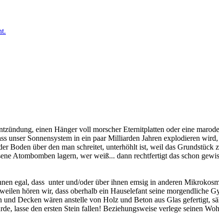
ntzündung, einen Hänger voll morscher Eternitplatten oder eine marod
 unser Sonnensystem in ein paar Milliarden Jahren explodieren wird, is
er Boden über den man schreitet, unterhöhlt ist, weil das Grundstück z
ene Atombomben lagern, wer weiß... dann rechtfertigt das schon gewis
nen egal, dass unter und/oder über ihnen emsig in anderen Mikrokosmen
weilen hören wir, dass oberhalb ein Hauselefant seine morgendliche G
 und Decken wären anstelle von Holz und Beton aus Glas gefertigt, säh
de, lasse den ersten Stein fallen! Beziehungsweise verlege seinen Woh