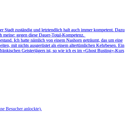
ser Stadt zuständig und letztendlich halt auch immer kompetent. Dazu
Ich meine: gegen diese Dauer-Total-Kompetenz.
orstand. Ich hatte nämlich von einem Nashorn geträumt, das um eine
Seiten, mit nichts ausgerüstet als einem altertümlichen Kehrbesen. Ein
fränkischen Geisterjägers ist, so wie ich es im »Ghost Busting«-Kurs