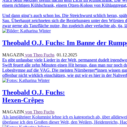
Auch beim Metzger brennt nachts kein Licht im Kühlschrank. Die Wür
einem richtigen Kühlschrank, einem Otzen-Koloss von Kühlaggregat,
Und dann ging‘s auch schon los. Die Streichwurst schlich heran, späht
Sau. Überhaupt zeichneten sich die Beziehungen unter den Würsten d
zwar gerne als Tanzfläche nutze, ihn zugleich aber verlachte als, tja,
Theobald O.J. Fuchs: Im Banne der Rump
MAGAZIN
von Theo Fuchs
01.12.2025
Es gibt unfassbar viele Lieder in der Welt, permanent dudelt irgendw
Swift feuert alle zehn Minuten einen Hit heraus, dass man nur noch 
Lobeshymne auf die VAG. Die meisten Nürnberger*innen wissen gar ni
offenbar nicht wirklich einschätzen, wie gut wir es hier in der Nah
Theobald O.J. Fuchs:
Hexen-Crêpes
MAGAZIN
von Theo Fuchs
Als langjähriger Kolumnist lehne ich es kategorisch ab, über alldiewe
überlasse ich den Großen dieser Welt, den Weilers, Heidenreichs, Ha