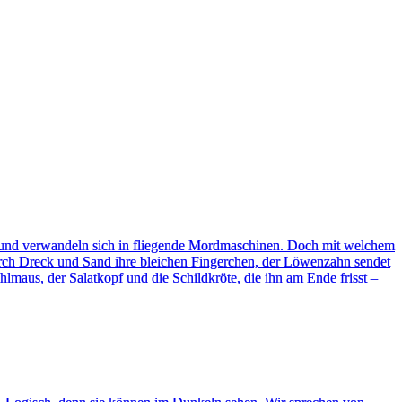
n und verwandeln sich in fliegende Mordmaschinen. Doch mit welchem
urch Dreck und Sand ihre bleichen Fingerchen, der Löwenzahn sendet
lmaus, der Salatkopf und die Schildkröte, die ihn am Ende frisst –