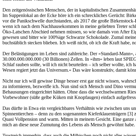
Den zeitgenössischen Menschen, der in kapitalistischen Zusammenhän
Im Suppenlokal an der Ecke höre ich ein schreckliches Gerücht: Bir
vor die Panikschwelle durchstanden, als 2017 die große Birkenstock
wenn ich nach dem Nachhausekommen in meine geliebten Treter schlü
Öko-Latschen Abschied nehmen müssen, so wie damals von After Eigh
gewesen und bitter wie 100%ige Schwarze Schokolade. Zumal meine h
buchstäblich stecken blieben. Ich weiß nicht, ob ich die Kraft habe,
Der Belästigungen im Leben sind zahlreiche. Der »Standard-Mann«, 
30.000.000.000.000 (30 Billionen) Zellen. In »ihm« leben laut SPIEG
Schlaf rauben sollte, will ich nicht beurteilen – ich selber wollte, i
Wesen regiert jetzt das Universum.« Das wäre konstruktiv, damit könnte
Nicht nur ich will gewisse Dinge besser erst gar nicht wissen, wahrs
zu informieren, bezweifle ich. Nun sind sich Mensch und Dino vermutl
Behausungen eingerichtet hätten. Ohne dass die wechselwarmen Ries
Vorbewohner (süße gelbe Küken mit Knopfaugen) einfach aufgefressen 
Das dürfte in Etwa ein vergleichbares Verhältnis wie zwischen uns u
Spinnentierchen – denn zu den sogenannten Kieferklauenträgern [3]
Quasi Vollpension und warm. Mitten in meinem Gesicht. Eine ganze Arm
mich an diese neue Zumutung des Lebens als Mensch gewöhnt habe.
Trostreich immerhin, dass auch die Milbischen noch nicht alles wisse