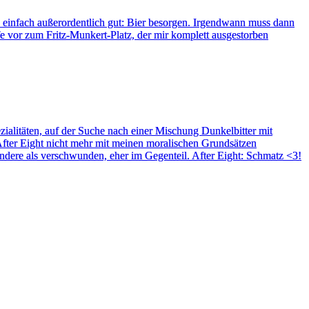
 einfach außerordentlich gut: Bier besorgen. Irgendwann muss dann
fe vor zum Fritz-Munkert-Platz, der mir komplett ausgestorben
ialitäten, auf der Suche nach einer Mischung Dunkelbitter mit
 After Eight nicht mehr mit meinen moralischen Grundsätzen
andere als verschwunden, eher im Gegenteil. After Eight: Schmatz <3!