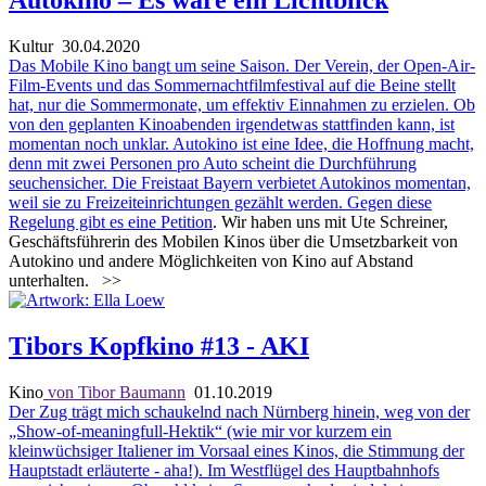
Kultur
30.04.2020
Das Mobile Kino bangt um seine Saison. Der Verein, der Open-Air-
Film-Events und das Sommernachtfilmfestival auf die Beine stellt
hat, nur die Sommermonate, um effektiv Einnahmen zu erzielen. Ob
von den geplanten Kinoabenden irgendetwas stattfinden kann, ist
momentan noch unklar. Autokino ist eine Idee, die Hoffnung macht,
denn mit zwei Personen pro Auto scheint die Durchführung
seuchensicher. Die Freistaat Bayern verbietet Autokinos momentan,
weil sie zu Freizeiteinrichtungen gezählt werden. Gegen diese
Regelung gibt es eine
Petition
. Wir haben uns mit Ute Schreiner,
Geschäftsführerin des Mobilen Kinos über die Umsetzbarkeit von
Autokino und andere Möglichkeiten von Kino auf Abstand
unterhalten.
>>
Tibors Kopfkino #13 - AKI
Kino
von Tibor Baumann
01.10.2019
Der Zug trägt mich schaukelnd nach Nürnberg hinein, weg von der
„Show-of-meaningfull-Hektik“ (wie mir vor kurzem ein
kleinwüchsiger Italiener im Vorsaal eines Kinos, die Stimmung der
Hauptstadt erläuterte - aha!). Im Westflügel des Hauptbahnhofs