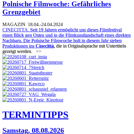
Polnische Filmwoche: Gefährliches
Grenzgebiet
MAGAZIN
18.04.-24.04.2024
CINECITTA.
Seit 19 Jahren ermöglicht uns dieses Filmfestival
einen Blick gen Osten und in die Filmkunstlandschaft eines direkten
Nachbarn. Die Polnische Filmwoche holt in diesem Jahr sieben
Produktionen ins
Cine
cittá
, die in Originalsprache mit Untertiteln
gezeigt werden.
>>
TERMIN
TIPPS
Samstag, 08.08.2026