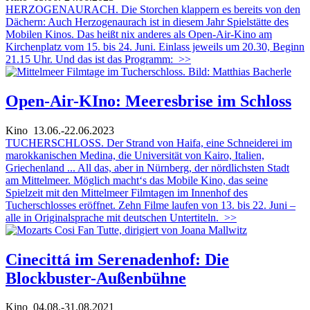
HERZOGENAURACH. Die Storchen klappern es bereits von den
Dächern: Auch Herzogenaurach ist in diesem Jahr Spielstätte des
Mobilen Kinos. Das heißt nix anderes als Open-Air-Kino am
Kirchenplatz vom 15. bis 24. Juni. Einlass jeweils um 20.30, Beginn
21.15 Uhr. Und das ist das Programm:
>>
Open-Air-KIno: Meeresbrise im Schloss
Kino
13.06.-22.06.2023
TUCHERSCHLOSS. Der Strand von Haifa, eine Schneiderei im
marokkanischen Medina, die Universität von Kairo, Italien,
Griechenland ... All das, aber in Nürnberg, der nördlichsten Stadt
am Mittelmeer. Möglich macht‘s das Mobile Kino, das seine
Spielzeit mit den Mittelmeer Filmtagen im Innenhof des
Tucherschlosses eröffnet. Zehn Filme laufen von 13. bis 22. Juni –
alle in Originalsprache mit deutschen Untertiteln.
>>
Cinecittá im Serenadenhof: Die
Blockbuster-Außenbühne
Kino
04.08.-31.08.2021