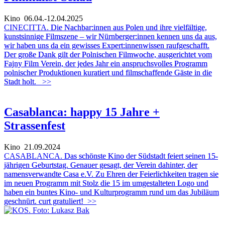
Kino
06.04.-12.04.2025
CINECITTA.
Die Nachbar:innen aus Polen und ihre vielfältige,
kunstsinnige Filmszene – wir Nürnberger:innen kennen uns da aus,
wir haben uns da ein gewisses Expert:innenwissen raufgeschafft.
Der große Dank gilt der Polnischen Filmwoche, ausgerichtet vom
Fajny Film Verein, der jedes Jahr ein anspruchsvolles Programm
polnischer Produktionen kuratiert und filmschaffende Gäste in die
Stadt holt.
>>
Casablanca: happy 15 Jahre +
Strassenfest
Kino
21.09.2024
CASABLANCA.
Das schönste Kino der Südstadt feiert seinen 15-
jährigen Geburtstag. Genauer gesagt, der Verein dahinter, der
namensverwandte Casa e.V. Zu Ehren der Feierlichkeiten tragen sie
im neuen Programm mit Stolz die 15 im umgestalteten Logo und
haben ein buntes Kino- und Kulturprogramm rund um das Jubiläum
geschnürt. curt gratuliert!
>>