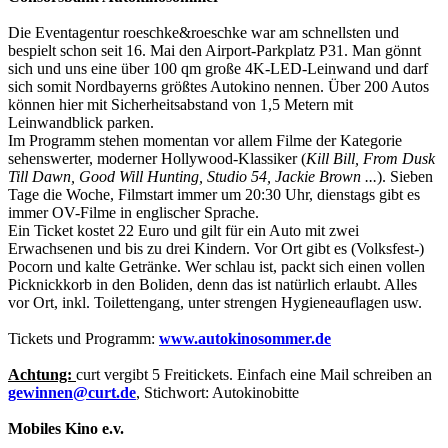
Die Eventagentur roeschke&roeschke war am schnellsten und
bespielt schon seit 16. Mai den Airport-Parkplatz P31. Man gönnt
sich und uns eine über 100 qm große 4K-LED-Leinwand und darf
sich somit Nordbayerns größtes Autokino nennen. Über 200 Autos
können hier mit Sicherheitsabstand von 1,5 Metern mit
Leinwandblick parken.
Im Programm stehen momentan vor allem Filme der Kategorie
sehenswerter, moderner Hollywood-Klassiker (
Kill Bill, From Dusk
Till Dawn, Good Will Hunting, Studio 54, Jackie Brown ...
). Sieben
Tage die Woche, Filmstart immer um 20:30 Uhr, dienstags gibt es
immer OV-Filme in englischer Sprache.
Ein Ticket kostet 22 Euro und gilt für ein Auto mit zwei
Erwachsenen und bis zu drei Kindern. Vor Ort gibt es (Volksfest-)
Pocorn und kalte Getränke. Wer schlau ist, packt sich einen vollen
Picknickkorb in den Boliden, denn das ist natürlich erlaubt. Alles
vor Ort, inkl. Toilettengang, unter strengen Hygieneauflagen usw.
Tickets und Programm:
www.autokinosommer.de
Achtung:
curt vergibt 5 Freitickets. Einfach eine Mail schreiben an
gewinnen@curt.de
, Stichwort: Autokinobitte
Mobiles Kino e.v.