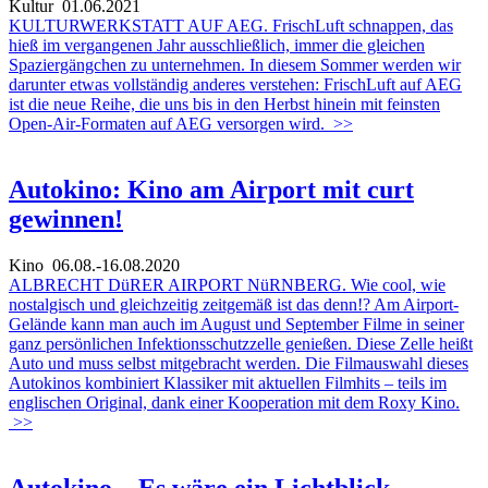
Kultur
01.06.2021
KULTURWERKSTATT AUF AEG. FrischLuft schnappen, das
hieß im vergangenen Jahr ausschließlich, immer die gleichen
Spaziergängchen zu unternehmen. In diesem Sommer werden wir
darunter etwas vollständig anderes verstehen: FrischLuft auf AEG
ist die neue Reihe, die uns bis in den Herbst hinein mit feinsten
Open-Air-Formaten auf AEG versorgen wird.
>>
Autokino: Kino am Airport mit curt
gewinnen!
Kino
06.08.-16.08.2020
ALBRECHT DüRER AIRPORT NüRNBERG. Wie cool, wie
nostalgisch und gleichzeitig zeitgemäß ist das denn!? Am Airport-
Gelände kann man auch im August und September Filme in seiner
ganz persönlichen Infektionsschutzzelle genießen. Diese Zelle heißt
Auto und muss selbst mitgebracht werden. Die Filmauswahl dieses
Autokinos kombiniert Klassiker mit aktuellen Filmhits – teils im
englischen Original, dank einer Kooperation mit dem Roxy Kino.
>>
Autokino – Es wäre ein Lichtblick