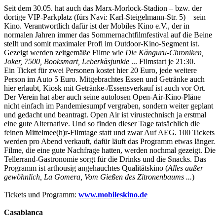
Seit dem 30.05. hat auch das Marx-Morlock-Stadion – bzw. der
dortige VIP-Parkplatz (fürs Navi: Karl-Steigelmann-Str. 5) – sein
Kino. Verantwortlich dafür ist der Mobiles Kino e.V., der in
normalen Jahren immer das Sommernachtfilmfestival auf die Beine
stellt und somit maximaler Profi im Outdoor-Kino-Segment ist.
Gezeigt werden zeitgemäße Filme wie
Die Känguru-Chroniken,
Joker, 7500, Booksmart, Leberkäsjunkie
... Filmstart je 21:30.
Ein Ticket für zwei Personen kostet hier 20 Euro, jede weitere
Person im Auto 5 Euro. Mitgebrachtes Essen und Getränke auch
hier erlaubt, Kiosk mit Getränke-/Essensverkauf ist auch vor Ort.
Der Verein hat aber auch seine autolosen Open-Air-Kino-Pläne
nicht einfach im Pandemiesumpf vergraben, sondern weiter geplant
und gedacht und beantragt. Open Air ist virustechnisch ja erstmal
eine gute Alternative. Und so finden dieser Tage tatsächlich die
feinen Mittelmee(h)r-Filmtage statt und zwar Auf AEG. 100 Tickets
werden pro Abend verkauft, dafür läuft das Programm etwas länger.
Filme, die eine gute Nachfrage hatten, werden nochmal gezeigt. Die
Tellerrand-Gastronomie sorgt für die Drinks und die Snacks. Das
Programm ist arthousig angehauchtes Qualitätskino (
Alles außer
gewöhnlich, La Gomera, Vom Gießen des Zitronenbaums ...
)
Tickets und Programm:
www.mobileskino.de
Casablanca