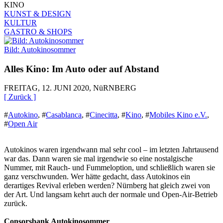
KINO
KUNST & DESIGN
KULTUR
GASTRO & SHOPS
Bild: Autokinosommer
Alles Kino: Im Auto oder auf Abstand
FREITAG, 12. JUNI 2020, NüRNBERG
[ Zurück ]
#
Autokino
,
#
Casablanca
,
#
Cinecitta
,
#
Kino
,
#
Mobiles Kino e.V.
,
#
Open Air
Autokinos waren irgendwann mal sehr cool – im letzten Jahrtausend
war das. Dann waren sie mal irgendwie so eine nostalgische
Nummer, mit Rauch- und Fummeloption, und schließlich waren sie
ganz verschwunden. Wer hätte gedacht, dass Autokinos ein
derartiges Revival erleben werden? Nürnberg hat gleich zwei von
der Art. Und langsam kehrt auch der normale und Open-Air-Betrieb
zurück.
Consorsbank Autokinosommer