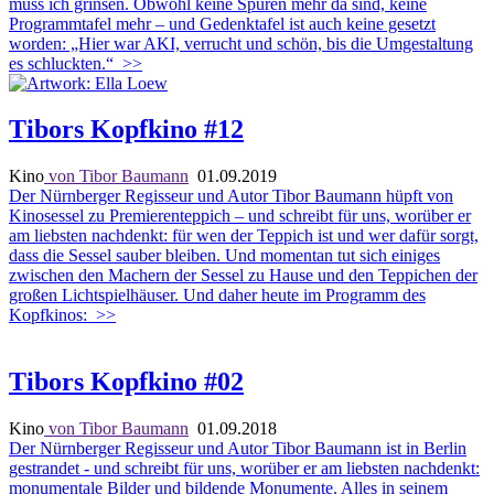
muss ich grinsen. Obwohl keine Spuren mehr da sind, keine
Programmtafel mehr – und Gedenktafel ist auch keine gesetzt
worden: „Hier war AKI, verrucht und schön, bis die Umgestaltung
es schluckten.“
>>
Tibors Kopfkino #12
Kino
von Tibor Baumann
01.09.2019
Der Nürnberger Regisseur und Autor Tibor Baumann hüpft von
Kinosessel zu Premierenteppich – und schreibt für uns, worüber er
am liebsten nachdenkt: für wen der Teppich ist und wer dafür sorgt,
dass die Sessel sauber bleiben. Und momentan tut sich einiges
zwischen den Machern der Sessel zu Hause und den Teppichen der
großen Lichtspielhäuser. Und daher heute im Programm des
Kopfkinos:
>>
Tibors Kopfkino #02
Kino
von Tibor Baumann
01.09.2018
Der Nürnberger Regisseur und Autor Tibor Baumann ist in Berlin
gestrandet - und schreibt für uns, worüber er am liebsten nachdenkt:
monumentale Bilder und bildende Monumente. Alles in seinem