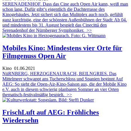
SERENADENHOF. Dass das Cine auch Open Air kann, weiß man
schon lang. Dafür gibt‘s eigentlich die Dachterrasse des
Kinogebäudes. Jetzt sichert sich das Mulitplex auch noch, gefühlt
ganz kurzfristig, eine der schönsten Außenbühnen der Stadt: Ab 04.
und mindestens bis 31. August bespielt das Cinecittá den
Serenadenhof der Nürnberger Symphoniker.
>>
Mobiles Kino: Mindestens vier Orte für
Filmgenuss Open Air
Kino
01.06.2021
NüRNBERG, HERZOGENAURACH, BEILNGRIES. Das
Mittelmeer schwappt ans Tucherschloss und Spanien beginnt Auf
AEG: So sieht die Open-Air-Kino-Saison aus, die der Mobile Kino
e.V. auch in diesem schwierig planbaren Sommer an vier Orten
thematisch-festivalmäßig bespielt.
>>
FrischLuft auf AEG: Fröhliches
Wiedersehn