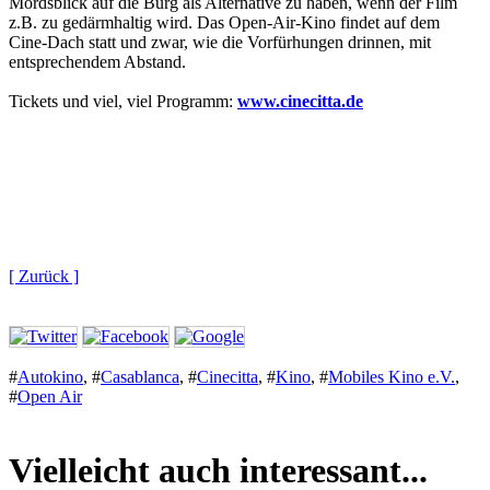
Mordsblick auf die Burg als Alternative zu haben, wenn der Film
z.B. zu gedärmhaltig wird. Das Open-Air-Kino findet auf dem
Cine-Dach statt und zwar, wie die Vorfürhungen drinnen, mit
entsprechendem Abstand.
Tickets und viel, viel Programm:
www.cinecitta.de
[ Zurück ]
#
Autokino
,
#
Casablanca
,
#
Cinecitta
,
#
Kino
,
#
Mobiles Kino e.V.
,
#
Open Air
Vielleicht auch interessant...