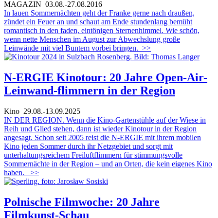
MAGAZIN
03.08.-27.08.2016
In lauen Sommernächten geht der Franke gerne nach draußen,
zündet ein Feuer an und schaut am Ende stundenlang bemüht
romantisch in den faden, eintönigen Sternenhimmel. Wie schön,
wenn nette Menschen im August zur Abwechslung große
Leinwände mit viel Buntem vorbei bringen.
>>
N-ERGIE Kinotour: 20 Jahre Open-Air-
Leinwand-flimmern in der Region
Kino
29.08.-13.09.2025
IN DER REGION. Wenn die Kino-Gartenstühle auf der Wiese in
Reih und Glied stehen, dann ist wieder Kinotour in der Region
angesagt. Schon seit 2005 reist die N-ERGIE mit ihrem mobilen
Kino jeden Sommer durch ihr Netzgebiet und sorgt mit
unterhaltungsreichem Freiluftflimmern für stimmungsvolle
Sommernächte in der Region – und an Orten, die kein eigenes Kino
haben.
>>
Polnische Filmwoche: 20 Jahre
Filmkunst-Schau