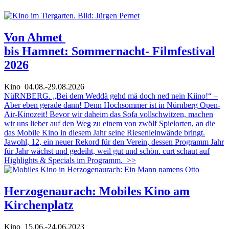
Von Ahmet
bis Hamnet: Sommernacht- Filmfestival
2026
Kino
04.08.-29.08.2026
NüRNBERG. „Bei dem Weddä gehd mä doch ned nein Kiino!“ –
Aber eben gerade dann! Denn Hochsommer ist in Nürnberg Open-
Air-Kinozeit! Bevor wir daheim das Sofa vollschwitzen, machen
wir uns lieber auf den Weg zu einem von zwölf Spielorten, an die
das Mobile Kino in diesem Jahr seine Riesenleinwände bringt.
Jawohl, 12, ein neuer Rekord für den Verein, dessen Programm Jahr
für Jahr wächst und gedeiht, weil gut und schön. curt schaut auf
Highlights & Specials im Programm.
>>
Herzogenaurach: Mobiles Kino am
Kirchenplatz
Kino
15.06.-24.06.2023