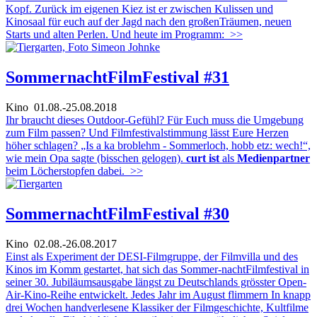
Kopf. Zurück im eigenen Kiez ist er zwischen Kulissen und
Kinosaal für euch auf der Jagd nach den großenTräumen, neuen
Starts und alten Perlen. Und heute im Programm:
>>
SommernachtFilmFestival #31
Kino
01.08.-25.08.2018
Ihr braucht dieses Outdoor-Gefühl? Für Euch muss die Umgebung
zum Film passen? Und Filmfestivalstimmung lässt Eure Herzen
höher schlagen? „Is a ka broblehm - Sommerloch, hobb etz: wech!“,
wie mein Opa sagte (bisschen gelogen).
curt ist
als
Medienpartner
beim Löcherstopfen dabei.
>>
SommernachtFilmFestival #30
Kino
02.08.-26.08.2017
Einst als Experiment der DESI-Filmgruppe, der Filmvilla und des
Kinos im Komm gestartet, hat sich das Sommer-nachtFilmfestival in
seiner 30. Jubiläumsausgabe längst zu Deutschlands grösster Open-
Air-Kino-Reihe entwickelt. Jedes Jahr im August flimmern In knapp
drei Wochen handverlesene Klassiker der Filmgeschichte, Kultfilme