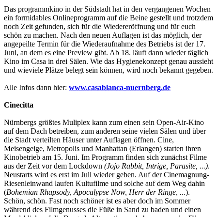
Das programmkino in der Südstadt hat in den vergangenen Wochen
ein formidables Onlineprogramm auf die Beine gestellt und trotzdem
noch Zeit gefunden, sich für die Wiedereröffnung und für euch
schön zu machen. Nach den neuen Auflagen ist das möglich, der
angepeilte Termin für die Wiederaufnahme des Betriebs ist der 17.
Juni, an dem es eine Preview gibt. Ab 18. läuft dann wieder täglich
Kino im Casa in drei Sälen. Wie das Hygienekonzept genau aussieht
und wieviele Plätze belegt sein können, wird noch bekannt gegeben.
Alle Infos dann hier:
www.casablanca-nuernberg.de
Cinecitta
Nürnbergs größtes Muliplex kann zum einen sein Open-Air-Kino
auf dem Dach betreiben, zum anderen seine vielen Sälen und über
die Stadt verteilten Häuser unter Auflagen öffnen. Cine,
Meisengeige, Metropolis und Manhattan (Erlangen) starten ihren
Kinobetrieb am 15. Juni. Im Programm finden sich zunächst Filme
aus der Zeit vor dem Lockdown
(Jojo Rabbit, Intrige, Parasite, ...)
.
Neustarts wird es erst im Juli wieder geben. Auf der Cinemagnung-
Riesenleinwand laufen Kultufilme und solche auf dem Weg dahin
(
Bohemian Rhapsody, Apocalypse Now, Herr der Ringe, ...
).
Schön, schön. Fast noch schöner ist es aber doch im Sommer
während des Filmgenusses die Füße in Sand zu baden und einen