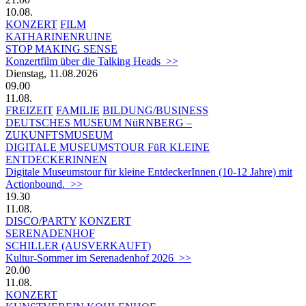
10.08.
KONZERT
FILM
KATHARINENRUINE
STOP MAKING SENSE
Konzertfilm über die Talking Heads >>
Dienstag, 11.08.2026
09.00
11.08.
FREIZEIT
FAMILIE
BILDUNG/BUSINESS
DEUTSCHES MUSEUM NüRNBERG –
ZUKUNFTSMUSEUM
DIGITALE MUSEUMSTOUR FüR KLEINE
ENTDECKERINNEN
Digitale Museumstour für kleine EntdeckerInnen (10-12 Jahre) mit
Actionbound. >>
19.30
11.08.
DISCO/PARTY
KONZERT
SERENADENHOF
SCHILLER (AUSVERKAUFT)
Kultur-Sommer im Serenadenhof 2026 >>
20.00
11.08.
KONZERT