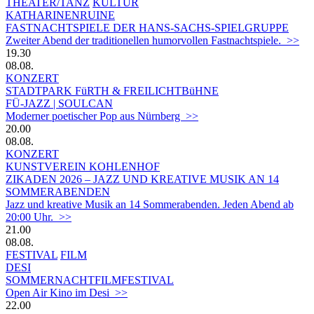
THEATER/TANZ
KULTUR
KATHARINENRUINE
FASTNACHTSPIELE DER HANS-SACHS-SPIELGRUPPE
Zweiter Abend der traditionellen humorvollen Fastnachtspiele. >>
19.30
08.08.
KONZERT
STADTPARK FüRTH & FREILICHTBüHNE
FÜ-JAZZ | SOULCAN
Moderner poetischer Pop aus Nürnberg >>
20.00
08.08.
KONZERT
KUNSTVEREIN KOHLENHOF
ZIKADEN 2026 – JAZZ UND KREATIVE MUSIK AN 14
SOMMERABENDEN
Jazz und kreative Musik an 14 Sommerabenden. Jeden Abend ab
20:00 Uhr. >>
21.00
08.08.
FESTIVAL
FILM
DESI
SOMMERNACHTFILMFESTIVAL
Open Air Kino im Desi >>
22.00