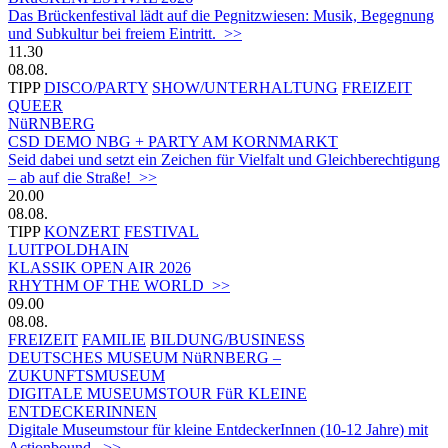
Das Brückenfestival lädt auf die Pegnitzwiesen: Musik, Begegnung
und Subkultur bei freiem Eintritt. >>
11.30
08.08.
TIPP
DISCO/PARTY
SHOW/UNTERHALTUNG
FREIZEIT
QUEER
NüRNBERG
CSD DEMO NBG + PARTY AM KORNMARKT
Seid dabei und setzt ein Zeichen für Vielfalt und Gleichberechtigung
– ab auf die Straße! >>
20.00
08.08.
TIPP
KONZERT
FESTIVAL
LUITPOLDHAIN
KLASSIK OPEN AIR 2026
RHYTHM OF THE WORLD >>
09.00
08.08.
FREIZEIT
FAMILIE
BILDUNG/BUSINESS
DEUTSCHES MUSEUM NüRNBERG –
ZUKUNFTSMUSEUM
DIGITALE MUSEUMSTOUR FüR KLEINE
ENTDECKERINNEN
Digitale Museumstour für kleine EntdeckerInnen (10-12 Jahre) mit
Actionbound. >>