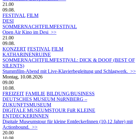
21.00
09.08.
FESTIVAL
FILM
DESI
SOMMERNACHTFILMFESTIVAL
Open Air Kino im Desi >>
21.00
09.08.
KONZERT
FESTIVAL
FILM
KATHARINENRUINE
SOMMERNACHTFILMFESTIVAL: DICK & DOOF (BEST OF
SILENTS)
Stummfilm-Abend mit Live-Klavierbegleitung und Schlagwerk. >>
Montag, 10.08.2026
09.00
10.08.
FREIZEIT
FAMILIE
BILDUNG/BUSINESS
DEUTSCHES MUSEUM NüRNBERG –
ZUKUNFTSMUSEUM
DIGITALE MUSEUMSTOUR FüR KLEINE
ENTDECKERINNEN
Digitale Museumstour für kleine EntdeckerInnen (10-12 Jahre) mit
Actionbound. >>
20.00
10.08.