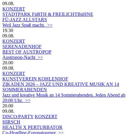
09.08.
KONZERT
STADTPARK FüRTH & FREILICHTBüHNE
FÜ-JAZZ ALLSTARS
Weil Jazz Spaß macht. >>
19.30
09.08.
KONZERT
SERENADENHOF
BEST OF AUSTROPOP
Austropop-Nacht >>
20.00
09.08.
KONZERT
KUNSTVEREIN KOHLENHOF
ZIKADEN 2026 – JAZZ UND KREATIVE MUSIK AN 14
SOMMERABENDEN
Jazz und kreative Musik an 14 Sommerabenden. Jeden Abend ab
20:00 Uhr. >>
20.00
09.08.
DISCO/PARTY
KONZERT
HIRSCH
HEALTH X PERTURBATOR
Co-Headline-Europatournee >>