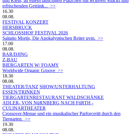
und Klein, an einem lauschigen Plätzchen mit leckeren Snacks und
erfrischenden Getränk... >>
16.30
08.08.
FESTIVAL
KONZERT
HERSBRUCK
SCHLOSSHOF FESTIVAL 2026
Saltatio Mortis, Die Apokalyptischen Reiter uvm. >>
17.00
08.08.
BAR/DJING
Z-BAU
BIERGARTEN W/ FOAMY
Worldwide Organic Groove >>
18.30
08.08.
THEATER/TANZ
SHOW/UNTERHALTUNG
ESSEN/TRINKEN
TIERGARTEN­RESTAURANT WALDSCHÄNKE
ADLER- VON NüRNBERG NACH FüRTH -
CULINARTHEATER
Crossover-Menue und ein musikalischer Parforceritt durch den
Tiergarten. >>
19.30
08.08.