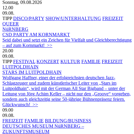
Sonntag, 09.08.2026
12.00
09.08.
TIPP
DISCO/PARTY
SHOW/UNTERHALTUNG
FREIZEIT
QUEER
NüRNBERG
CSD PARTY AM KORNMARKT
Seid dabei und setzt ein Zeichen für Vielfalt und Gleichberechtigung
– auf zum Kornmarkt! >>
20.00
09.08.
TIPP
FESTIVAL
KONZERT
KULTUR
FAMILIE
FREIZEIT
LUITPOLDHAIN
STARS IM LUITPOLDHAIN
Wolfgang Haffner, einer der erfolgreichsten deutschen Jazz-
Schlagzeuger und zudem künstlerischer Leiter von „Stars im
Luitpoldhain“, wird mit der German All Star Bigband – unter der
Leitung von Jörg Achim Keller – nicht nur den „Groove“ vorgeben,
sondern auch gleichzeitig seine 50-jährige Bühnenpräsenz feiern.
Glückwunsch! >>
09.00
09.08.
FREIZEIT
FAMILIE
BILDUNG/BUSINESS
DEUTSCHES MUSEUM NüRNBERG –
ZUKUNFTSMUSEUM