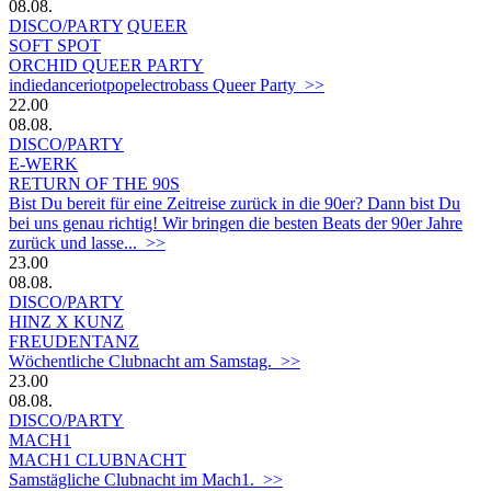
08.08.
DISCO/PARTY
QUEER
SOFT SPOT
ORCHID QUEER PARTY
indiedanceriotpopelectrobass Queer Party >>
22.00
08.08.
DISCO/PARTY
E-WERK
RETURN OF THE 90S
Bist Du bereit für eine Zeitreise zurück in die 90er? Dann bist Du
bei uns genau richtig! Wir bringen die besten Beats der 90er Jahre
zurück und lasse... >>
23.00
08.08.
DISCO/PARTY
HINZ X KUNZ
FREUDENTANZ
Wöchentliche Clubnacht am Samstag. >>
23.00
08.08.
DISCO/PARTY
MACH1
MACH1 CLUBNACHT
Samstägliche Clubnacht im Mach1. >>