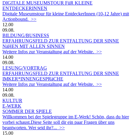
DIGITALE MUSEUMSTOUR FüR KLEINE
ENTDECKERINNEN
Digitale Museumstour für kleine EntdeckerInnen (10-12 Jahre) mit
Actionbound. >>
12.00
09.08.
BILDUNG/BUSINESS
ERFAHRUNGSFELD ZUR ENTFALTUNG DER SINNE
NäHEN MIT ALLEN SINNEN
Weitere Infos zur Veranstaltung auf der Website. >>
14.00
09.08.
LESUNG/VORTRAG
ERFAHRUNGSFELD ZUR ENTFALTUNG DER SINNE
IMKER*INNENGESPRäCHE
Weitere Infos zur Veranstaltung auf der Website. >>
14.00
09.08.
KULTUR
E-WERK
SOMMER DER SPIELE
Willkommen bei der Spielegruppe im E-Werk! Schön, dass du hier
vorbei schaust.Diese Seite soll dir ein paar Fragen über uns
beantworten. Wer seid ihr?... >>
15.00