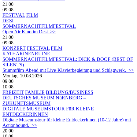
21.00
09.08.
FESTIVAL
FILM
DESI
SOMMERNACHTFILMFESTIVAL
Open Air Kino im Desi >>
21.00
09.08.
KONZERT
FESTIVAL
FILM
KATHARINENRUINE
SOMMERNACHTFILMFESTIVAL: DICK & DOOF (BEST OF
SILENTS)
Stummfilm-Abend mit Live-Klavierbegleitung und Schlagwerk. >>
Montag, 10.08.2026
09.00
10.08.
FREIZEIT
FAMILIE
BILDUNG/BUSINESS
DEUTSCHES MUSEUM NüRNBERG –
ZUKUNFTSMUSEUM
DIGITALE MUSEUMSTOUR FüR KLEINE
ENTDECKERINNEN
Digitale Museumstour für kleine EntdeckerInnen (10-12 Jahre) mit
Actionbound. >>
20.00
10.08.