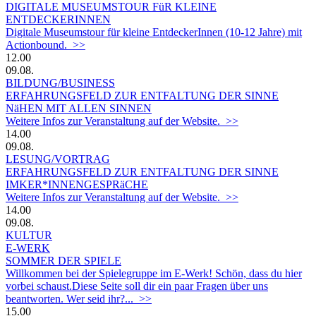
DIGITALE MUSEUMSTOUR FüR KLEINE
ENTDECKERINNEN
Digitale Museumstour für kleine EntdeckerInnen (10-12 Jahre) mit
Actionbound. >>
12.00
09.08.
BILDUNG/BUSINESS
ERFAHRUNGSFELD ZUR ENTFALTUNG DER SINNE
NäHEN MIT ALLEN SINNEN
Weitere Infos zur Veranstaltung auf der Website. >>
14.00
09.08.
LESUNG/VORTRAG
ERFAHRUNGSFELD ZUR ENTFALTUNG DER SINNE
IMKER*INNENGESPRäCHE
Weitere Infos zur Veranstaltung auf der Website. >>
14.00
09.08.
KULTUR
E-WERK
SOMMER DER SPIELE
Willkommen bei der Spielegruppe im E-Werk! Schön, dass du hier
vorbei schaust.Diese Seite soll dir ein paar Fragen über uns
beantworten. Wer seid ihr?... >>
15.00