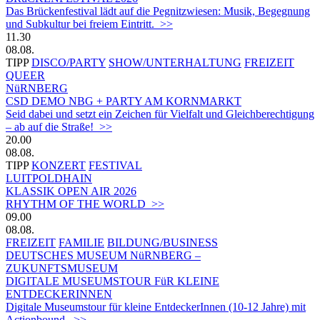
Das Brückenfestival lädt auf die Pegnitzwiesen: Musik, Begegnung
und Subkultur bei freiem Eintritt. >>
11.30
08.08.
TIPP
DISCO/PARTY
SHOW/UNTERHALTUNG
FREIZEIT
QUEER
NüRNBERG
CSD DEMO NBG + PARTY AM KORNMARKT
Seid dabei und setzt ein Zeichen für Vielfalt und Gleichberechtigung
– ab auf die Straße! >>
20.00
08.08.
TIPP
KONZERT
FESTIVAL
LUITPOLDHAIN
KLASSIK OPEN AIR 2026
RHYTHM OF THE WORLD >>
09.00
08.08.
FREIZEIT
FAMILIE
BILDUNG/BUSINESS
DEUTSCHES MUSEUM NüRNBERG –
ZUKUNFTSMUSEUM
DIGITALE MUSEUMSTOUR FüR KLEINE
ENTDECKERINNEN
Digitale Museumstour für kleine EntdeckerInnen (10-12 Jahre) mit
Actionbound. >>