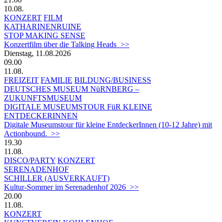
10.08.
KONZERT
FILM
KATHARINENRUINE
STOP MAKING SENSE
Konzertfilm über die Talking Heads >>
Dienstag, 11.08.2026
09.00
11.08.
FREIZEIT
FAMILIE
BILDUNG/BUSINESS
DEUTSCHES MUSEUM NüRNBERG –
ZUKUNFTSMUSEUM
DIGITALE MUSEUMSTOUR FüR KLEINE
ENTDECKERINNEN
Digitale Museumstour für kleine EntdeckerInnen (10-12 Jahre) mit
Actionbound. >>
19.30
11.08.
DISCO/PARTY
KONZERT
SERENADENHOF
SCHILLER (AUSVERKAUFT)
Kultur-Sommer im Serenadenhof 2026 >>
20.00
11.08.
KONZERT