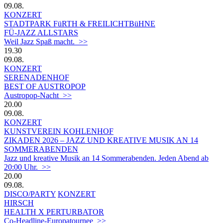
09.08.
KONZERT
STADTPARK FüRTH & FREILICHTBüHNE
FÜ-JAZZ ALLSTARS
Weil Jazz Spaß macht. >>
19.30
09.08.
KONZERT
SERENADENHOF
BEST OF AUSTROPOP
Austropop-Nacht >>
20.00
09.08.
KONZERT
KUNSTVEREIN KOHLENHOF
ZIKADEN 2026 – JAZZ UND KREATIVE MUSIK AN 14
SOMMERABENDEN
Jazz und kreative Musik an 14 Sommerabenden. Jeden Abend ab
20:00 Uhr. >>
20.00
09.08.
DISCO/PARTY
KONZERT
HIRSCH
HEALTH X PERTURBATOR
Co-Headline-Europatournee >>