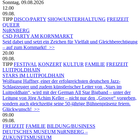
Sonntag, 09.08.2026
12.00
09.08.
TIPP
DISCO/PARTY
SHOW/UNTERHALTUNG
FREIZEIT
QUEER
NüRNBERG
CSD PARTY AM KORNMARKT
Seid dabei und setzt ein Zeichen für Vielfalt und Gleichberechtigung
– auf zum Kornmarkt! >>
20.00
09.08.
TIPP
FESTIVAL
KONZERT
KULTUR
FAMILIE
FREIZEIT
LUITPOLDHAIN
STARS IM LUITPOLDHAIN
Wolfgang Haffner, einer der erfolgreichsten deutschen Jazz-
Schlagzeuger und zudem künstlerischer Leiter von „Stars im
Luitpoldhain“, wird mit der German All Star Bigband – unter der
Leitung von Jörg Achim Keller – nicht nur den „Groove“ vorgeben,
sondern auch gleichzeitig seine 50-jährige Bühnenpräsenz feiern.
Glückwunsch! >>
09.00
09.08.
FREIZEIT
FAMILIE
BILDUNG/BUSINESS
DEUTSCHES MUSEUM NüRNBERG –
ZUKUNFTSMUSEUM