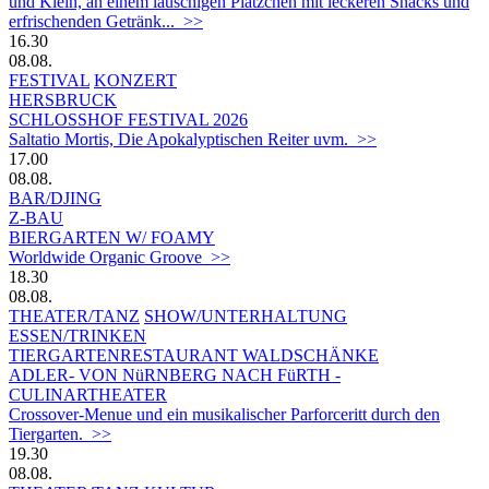
und Klein, an einem lauschigen Plätzchen mit leckeren Snacks und
erfrischenden Getränk... >>
16.30
08.08.
FESTIVAL
KONZERT
HERSBRUCK
SCHLOSSHOF FESTIVAL 2026
Saltatio Mortis, Die Apokalyptischen Reiter uvm. >>
17.00
08.08.
BAR/DJING
Z-BAU
BIERGARTEN W/ FOAMY
Worldwide Organic Groove >>
18.30
08.08.
THEATER/TANZ
SHOW/UNTERHALTUNG
ESSEN/TRINKEN
TIERGARTEN­RESTAURANT WALDSCHÄNKE
ADLER- VON NüRNBERG NACH FüRTH -
CULINARTHEATER
Crossover-Menue und ein musikalischer Parforceritt durch den
Tiergarten. >>
19.30
08.08.