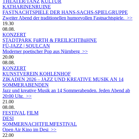
THEATER/TANZ
KULTUR
KATHARINENRUINE
FASTNACHTSPIELE DER HANS-SACHS-SPIELGRUPPE
Zweiter Abend der traditionellen humorvollen Fastnachtspiele. >>
19.30
08.08.
KONZERT
STADTPARK FüRTH & FREILICHTBüHNE
FÜ-JAZZ | SOULCAN
Moderner poetischer Pop aus Nürnberg >>
20.00
08.08.
KONZERT
KUNSTVEREIN KOHLENHOF
ZIKADEN 2026 – JAZZ UND KREATIVE MUSIK AN 14
SOMMERABENDEN
Jazz und kreative Musik an 14 Sommerabenden. Jeden Abend ab
20:00 Uhr. >>
21.00
08.08.
FESTIVAL
FILM
DESI
SOMMERNACHTFILMFESTIVAL
Open Air Kino im Desi >>
22.00