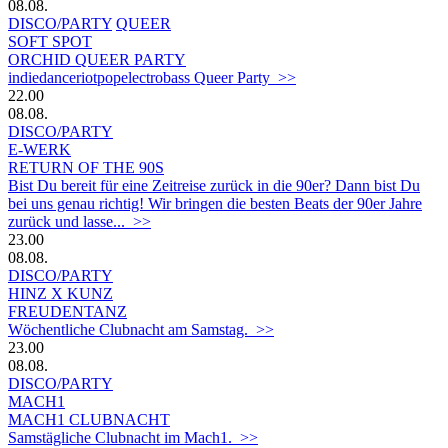
08.08.
DISCO/PARTY
QUEER
SOFT SPOT
ORCHID QUEER PARTY
indiedanceriotpopelectrobass Queer Party >>
22.00
08.08.
DISCO/PARTY
E-WERK
RETURN OF THE 90S
Bist Du bereit für eine Zeitreise zurück in die 90er? Dann bist Du
bei uns genau richtig! Wir bringen die besten Beats der 90er Jahre
zurück und lasse... >>
23.00
08.08.
DISCO/PARTY
HINZ X KUNZ
FREUDENTANZ
Wöchentliche Clubnacht am Samstag. >>
23.00
08.08.
DISCO/PARTY
MACH1
MACH1 CLUBNACHT
Samstägliche Clubnacht im Mach1. >>