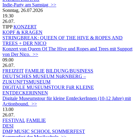
Indie-Party am Samstag >>
Sonntag, 26.07.2026
19.30
26.07.
TIPP
KONZERT
KOPF & KRAGEN
STRINGBREAK: QUEEN OF THE HIVE & ROPES AND
TREES + DER NICO
Konzert von Queen Of The Hive und Ropes and Trees mit Support
von Der Nico. >>
09.00
26.07.
FREIZEIT
FAMILIE
BILDUNG/BUSINESS
DEUTSCHES MUSEUM NüRNBERG –
ZUKUNFTSMUSEUM
DIGITALE MUSEUMSTOUR FüR KLEINE
ENTDECKERINNEN
Digitale Museumstour für kleine EntdeckerInnen (10-12 Jahre) mit
Actionbound. >>
13.00
26.07.
FESTIVAL
FAMILIE
DESI
DMP MUSIC SCHOOL SOMMERFEST
Sommerfest der Musikschule >>