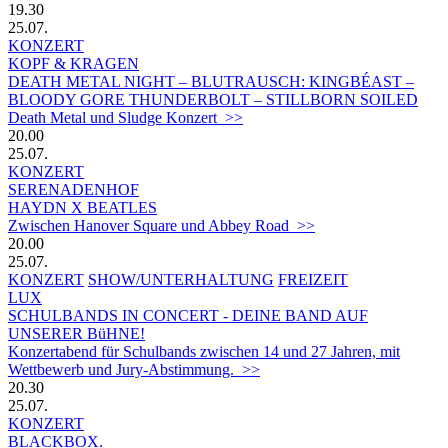
19.30
25.07.
KONZERT
KOPF & KRAGEN
DEATH METAL NIGHT – BLUTRAUSCH: KINGBÉAST –
BLOODY GORE THUNDERBOLT – STILLBORN SOILED
Death Metal und Sludge Konzert >>
20.00
25.07.
KONZERT
SERENADENHOF
HAYDN X BEATLES
Zwischen Hanover Square und Abbey Road >>
20.00
25.07.
KONZERT
SHOW/UNTERHALTUNG
FREIZEIT
LUX
SCHULBANDS IN CONCERT - DEINE BAND AUF
UNSERER BüHNE!
Konzertabend für Schulbands zwischen 14 und 27 Jahren, mit
Wettbewerb und Jury-Abstimmung. >>
20.30
25.07.
KONZERT
BLACKBOX.