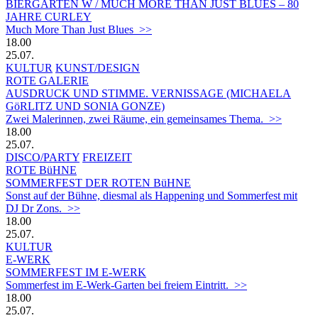
BIERGARTEN W / MUCH MORE THAN JUST BLUES – 80
JAHRE CURLEY
Much More Than Just Blues >>
18.00
25.07.
KULTUR
KUNST/DESIGN
ROTE GALERIE
AUSDRUCK UND STIMME. VERNISSAGE (MICHAELA
GöRLITZ UND SONIA GONZE)
Zwei Malerinnen, zwei Räume, ein gemeinsames Thema. >>
18.00
25.07.
DISCO/PARTY
FREIZEIT
ROTE BüHNE
SOMMERFEST DER ROTEN BüHNE
Sonst auf der Bühne, diesmal als Happening und Sommerfest mit
DJ Dr Zons. >>
18.00
25.07.
KULTUR
E-WERK
SOMMERFEST IM E-WERK
Sommerfest im E-Werk-Garten bei freiem Eintritt. >>
18.00
25.07.