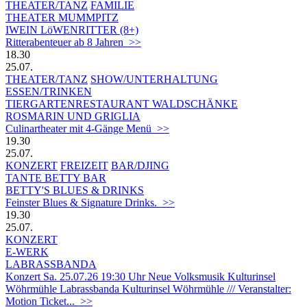
THEATER/TANZ
FAMILIE
THEATER MUMMPITZ
IWEIN LöWENRITTER (8+)
Ritterabenteuer ab 8 Jahren >>
18.30
25.07.
THEATER/TANZ
SHOW/UNTERHALTUNG
ESSEN/TRINKEN
TIERGARTEN­RESTAURANT WALDSCHÄNKE
ROSMARIN UND GRIGLIA
Culinartheater mit 4-Gänge Menü >>
19.30
25.07.
KONZERT
FREIZEIT
BAR/DJING
TANTE BETTY BAR
BETTY'S BLUES & DRINKS
Feinster Blues & Signature Drinks. >>
19.30
25.07.
KONZERT
E-WERK
LABRASSBANDA
Konzert Sa. 25.07.26 19:30 Uhr Neue Volksmusik Kulturinsel
Wöhrmühle Labrassbanda Kulturinsel Wöhrmühle /// Veranstalter:
Motion Ticket... >>