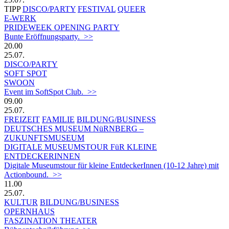
TIPP
DISCO/PARTY
FESTIVAL
QUEER
E-WERK
PRIDEWEEK OPENING PARTY
Bunte Eröffnungsparty. >>
20.00
25.07.
DISCO/PARTY
SOFT SPOT
SWOON
Event im SoftSpot Club. >>
09.00
25.07.
FREIZEIT
FAMILIE
BILDUNG/BUSINESS
DEUTSCHES MUSEUM NüRNBERG –
ZUKUNFTSMUSEUM
DIGITALE MUSEUMSTOUR FüR KLEINE
ENTDECKERINNEN
Digitale Museumstour für kleine EntdeckerInnen (10-12 Jahre) mit
Actionbound. >>
11.00
25.07.
KULTUR
BILDUNG/BUSINESS
OPERNHAUS
FASZINATION THEATER