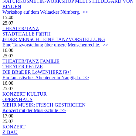
NATURKOSMETIK-WORKSHOP MEETS HILDEGARD VON
BINGEN
Workshop auf dem Weltacker Nürnberg. >>
15.40
25.07.
THEATER/TANZ
STADTHALLE FüRTH
JEDER MENSCH - EINE TANZVORSTELLUNG
Eine Tanzvorstellung über unsere Menschenrechte. >>
16.00
25.07.
THEATER/TANZ
FAMILIE
THEATER PFüTZE
DIE BRüDER LöWENHERZ [9+]
Ein fantastisches Abenteuer in Nangijala. >>
16.00
25.07.
KONZERT
KULTUR
OPERNHAUS
MEHR MUSIK: FRISCH GESTRICHEN
Konzert mit der Musikschule >>
17.00
25.07.
KONZERT
Z-BAU