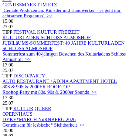
GENUSSMARKT IM ETZ
 Geniale Produzenten, Künstler und Handwerker – es geht um 
>>
achtsamen Essgenuss!
15.00
25.07.
TIPP
FESTIVAL
KULTUR
FREIZEIT
KULTURLADEN SCHLOSS ALMOSHOF
JUBILäUMS-SOMMERFEST: 40 JAHRE KULTURLADEN
SCHLOSS ALMOSHOF
Sommerfest zum 40-jährigen Bestehen des Kulturladens Schloss
Almoshof. >>
17.00
25.07.
TIPP
DISCO/PARTY
ALTO RESTAURANT / ADINA APARTMENT HOTEL
80S & 90S & 2000ER ROOFTOP
Rooftop-Party mit 80s, 90s & 2000er Sounds >>
17.30
25.07.
TIPP
KULTUR
QUEER
OPERNHAUS
DYKE*MARCH NüRNBERG 2026
Gemeinsam für lesbische* Sichtbarkeit
>>
20.00
25.07.