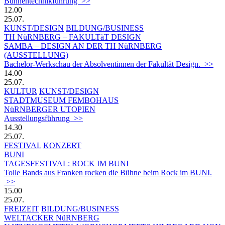
Bühnentechnikführung >>
12.00
25.07.
KUNST/DESIGN
BILDUNG/BUSINESS
TH NüRNBERG – FAKULTäT DESIGN
SAMBA – DESIGN AN DER TH NüRNBERG
(AUSSTELLUNG)
Bachelor-Werkschau der Absolventinnen der Fakultät Design. >>
14.00
25.07.
KULTUR
KUNST/DESIGN
STADTMUSEUM FEMBOHAUS
NüRNBERGER UTOPIEN
Ausstellungsführung >>
14.30
25.07.
FESTIVAL
KONZERT
BUNI
TAGESFESTIVAL: ROCK IM BUNI
Tolle Bands aus Franken rocken die Bühne beim Rock im BUNI.
>>
15.00
25.07.
FREIZEIT
BILDUNG/BUSINESS
WELTACKER NüRNBERG