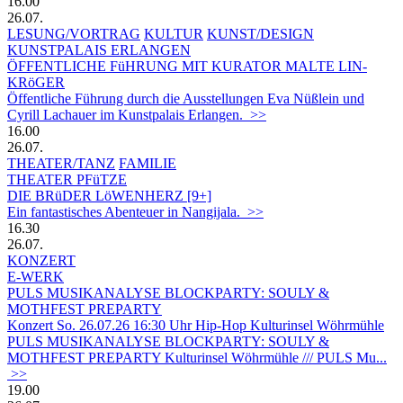
16.00
26.07.
LESUNG/VORTRAG
KULTUR
KUNST/DESIGN
KUNSTPALAIS ERLANGEN
ÖFFENTLICHE FüHRUNG MIT KURATOR MALTE LIN-
KRöGER
Öffentliche Führung durch die Ausstellungen Eva Nüßlein und
Cyrill Lachauer im Kunstpalais Erlangen. >>
16.00
26.07.
THEATER/TANZ
FAMILIE
THEATER PFüTZE
DIE BRüDER LöWENHERZ [9+]
Ein fantastisches Abenteuer in Nangijala. >>
16.30
26.07.
KONZERT
E-WERK
PULS MUSIKANALYSE BLOCKPARTY: SOULY &
MOTHFEST PREPARTY
Konzert So. 26.07.26 16:30 Uhr Hip-Hop Kulturinsel Wöhrmühle
PULS MUSIKANALYSE BLOCKPARTY: SOULY &
MOTHFEST PREPARTY Kulturinsel Wöhrmühle /// PULS Mu...
>>
19.00