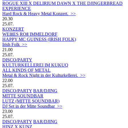
ROGUE XIII X DELIRIUM DAWN X THE DJINGERBREAD
EXPERIENCE
Hard Rock & Heavy Metal Konzert. >>
20.30
25.07.
KONZERT
WEIßES ROß IMMELDORF
HAPPY MC GUINESS (IRISH FOLK)
Irish Folk >>
21.00
25.07.
DISCO/PARTY
KULTURKELLEREI IM KUKUQ
ALL KINDS OF METAL
Metal & Rock Night in der Kulturkellerei. >>
22.00
25.07.
DISCO/PARTY
BAR/DJING
MITTE SOUNDBAR
LUTZ (MITTE SOUNDBAR)
DJ Set in der Mitte Soundbar >>
23.00
25.07.
DISCO/PARTY
BAR/DJING
HINZ X KUNZ