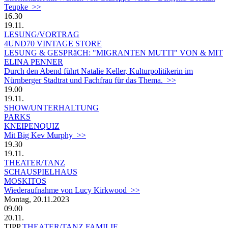
Teupke >>
16.30
19.11.
LESUNG/VORTRAG
4UND70 VINTAGE STORE
LESUNG & GESPRäCH: "MIGRANTEN MUTTI" VON & MIT
ELINA PENNER
Durch den Abend führt Natalie Keller, Kulturpolitikerin im
Nürnberger Stadtrat und Fachfrau für das Thema. >>
19.00
19.11.
SHOW/UNTERHALTUNG
PARKS
KNEIPENQUIZ
Mit Big Kev Murphy >>
19.30
19.11.
THEATER/TANZ
SCHAUSPIELHAUS
MOS­KI­TOS
Wiederaufnahme von Lucy Kirkwood >>
Montag, 20.11.2023
09.00
20.11.
TIPP
THEATER/TANZ
FAMILIE