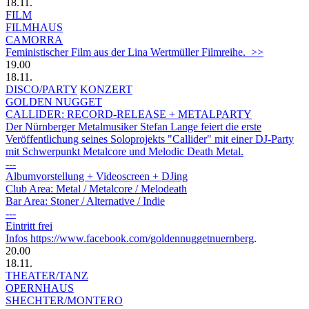
18.11.
FILM
FILMHAUS
CAMORRA
Feministischer Film aus der Lina Wertmüller Filmreihe. >>
19.00
18.11.
DISCO/PARTY
KONZERT
GOLDEN NUGGET
CALLIDER: RECORD-RELEASE + METALPARTY
Der Nürnberger Metalmusiker Stefan Lange feiert die erste
Veröffentlichung seines Soloprojekts "Callider" mit einer DJ-Party
mit Schwerpunkt Metalcore und Melodic Death Metal.
---
Albumvorstellung + Videoscreen + DJing
Club Area: Metal / Metalcore / Melodeath
Bar Area: Stoner / Alternative / Indie
---
Eintritt frei
Infos
https://www.facebook.com/goldennuggetnuernberg
.
20.00
18.11.
THEATER/TANZ
OPERNHAUS
SHECH­TER/​MON­TE­RO