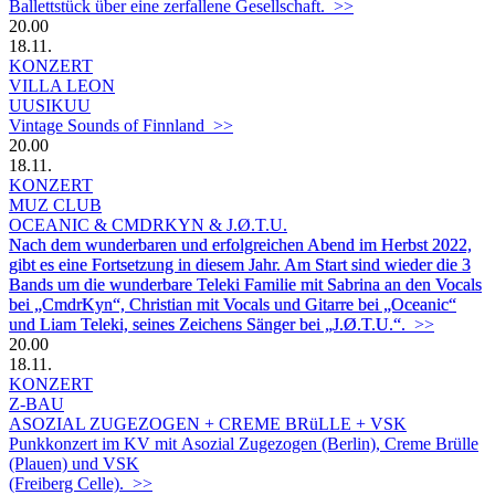
Ballettstück über eine zerfallene Gesellschaft. >>
20.00
18.11.
KONZERT
VILLA LEON
UUSIKUU
Vintage Sounds of Finnland >>
20.00
18.11.
KONZERT
MUZ CLUB
OCEANIC & CMDRKYN & J.Ø.T.U.
Nach dem wunderbaren und erfolgreichen Abend im Herbst 2022,
gibt es eine Fortsetzung in diesem Jahr. Am Start sind wieder die 3
Bands um die wunderbare Teleki Familie mit Sabrina an den Vocals
bei „CmdrKyn“, Christian mit Vocals und Gitarre bei „Oceanic“
und Liam Teleki, seines Zeichens Sänger bei „J.Ø.T.U.“.
>>
20.00
18.11.
KONZERT
Z-BAU
ASOZIAL ZUGEZOGEN + CREME BRüLLE + VSK
Punkkonzert im KV mit Asozial Zugezogen (Berlin), Creme Brülle
(Plauen) und VSK
(Freiberg Celle). >>