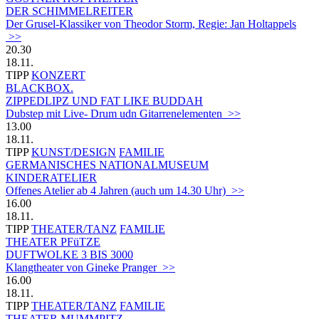
DER SCHIMMELREITER
Der Grusel-Klassiker von Theodor Storm, Regie: Jan Holtappels
>>
20.30
18.11.
TIPP
KONZERT
BLACKBOX.
ZIPPEDLIPZ UND FAT LIKE BUDDAH
Dubstep mit Live- Drum udn Gitarrenelementen >>
13.00
18.11.
TIPP
KUNST/DESIGN
FAMILIE
GERMANISCHES NATIONALMUSEUM
KINDERATELIER
Offenes Atelier ab 4 Jahren (auch um 14.30 Uhr) >>
16.00
18.11.
TIPP
THEATER/TANZ
FAMILIE
THEATER PFüTZE
DUFTWOLKE 3 BIS 3000
Klangtheater von Gineke Pranger >>
16.00
18.11.
TIPP
THEATER/TANZ
FAMILIE
THEATER MUMMPITZ