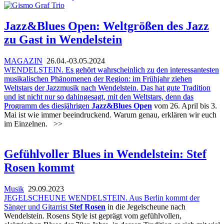
Jazz&Blues Open: Weltgrößen des Jazz
zu Gast in Wendelstein
MAGAZIN
26.04.-03.05.2024
WENDELSTEIN.
Es gehört wahrscheinlich zu den interessantesten
musikalischen Phänomenen der Region: im Frühjahr ziehen
Weltstars der Jazzmusik nach Wendelstein. Das hat gute Tradition
und ist nicht nur so dahingesagt, mit den Weltstars, denn das
Programm des diesjährigen
Jazz&Blues Open
vom 26. April bis 3.
Mai ist wie immer beeindruckend. Warum genau, erklären wir euch
im Einzelnen.
>>
Gefühlvoller Blues in Wendelstein: Stef
Rosen kommt
Musik
29.09.2023
JEGELSCHEUNE WENDELSTEIN. Aus Berlin kommt der
Sänger und Gitarrist
Stef Rosen
in die Jegelscheune nach
Wendelstein. Rosens Style ist geprägt vom gefühlvollen,