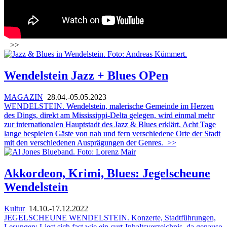
>>
Wendelstein Jazz + Blues OPen
MAGAZIN
28.04.-05.05.2023
WENDELSTEIN.
Wendelstein, malerische Gemeinde im Herzen
des Dings, direkt am Mississippi-Delta gelegen, wird einmal mehr
zur internationalen Hauptstadt des Jazz & Blues erklärt. Acht Tage
lange bespielen Gäste von nah und fern verschiedene Orte der Stadt
mit den verschiedenen Ausprägungen der Genres.
>>
Akkordeon, Krimi, Blues: Jegelscheune
Wendelstein
Kultur
14.10.-17.12.2022
JEGELSCHEUNE WENDELSTEIN. Konzerte, Stadtführungen,
Lesungen: Liest sich fast wie ein curt-Inhaltsverzeichnis, da genauso