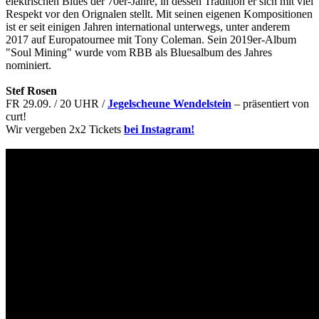
elektrischen Blues der 70er-Jahre, in dessen Tradition er sich mit viel
Respekt vor den Orignalen stellt. Mit seinen eigenen Kompositionen
ist er seit einigen Jahren international unterwegs, unter anderem
2017 auf Europatournee mit Tony Coleman. Sein 2019er-Album
"Soul Mining" wurde vom RBB als Bluesalbum des Jahres
nominiert.
Stef Rosen
FR 29.09. / 20 UHR /
Jegelscheune Wendelstein
– präsentiert von
curt!
Wir vergeben 2x2 Tickets
bei Instagram!