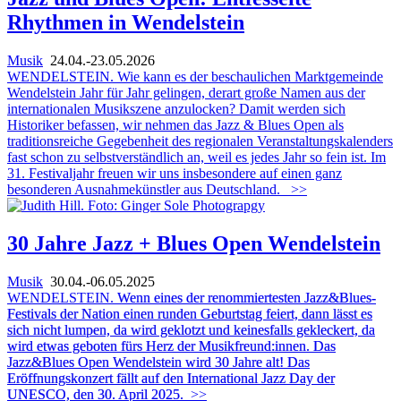
Rhythmen in Wendelstein
Musik
24.04.-23.05.2026
WENDELSTEIN. Wie kann es der beschaulichen Marktgemeinde
Wendelstein Jahr für Jahr gelingen, derart große Namen aus der
internationalen Musikszene anzulocken? Damit werden sich
Historiker befassen, wir nehmen das Jazz & Blues Open als
traditionsreiche Gegebenheit des regionalen Veranstaltungskalenders
fast schon zu selbstverständlich an, weil es jedes Jahr so fein ist. Im
31. Festivaljahr freuen wir uns insbesondere auf einen ganz
besonderen Ausnahmekünstler aus Deutschland.
>>
30 Jahre Jazz + Blues Open Wendelstein
Musik
30.04.-06.05.2025
WENDELSTEIN.
Wenn eines der renommiertesten Jazz&Blues-
Festivals der Nation einen runden Geburtstag feiert, dann lässt es
sich nicht lumpen, da wird geklotzt und keinesfalls gekleckert, da
wird etwas geboten fürs Herz der Musikfreund:innen. Das
Jazz&Blues Open Wendelstein wird 30 Jahre alt! Das
Eröffnungskonzert fällt auf den International Jazz Day der
UNESCO, den 30. April 2025.
>>