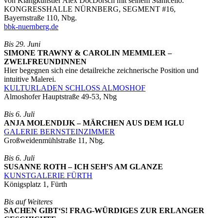
von Klangkünstler Alex DocDorsch mit seinem Stahlcello.
KONGRESSHALLE NÜRNBERG, SEGMENT #16,
Bayernstraße 110, Nbg.
bbk-nuernberg.de
Bis 29. Juni
SIMONE TRAWNY & CAROLIN MEMMLER –
ZWEI.FREUNDINNEN
Hier begegnen sich eine detailreiche zeichnerische Position und
intuitive Malerei.
KULTURLADEN SCHLOSS ALMOSHOF
Almoshofer Hauptstraße 49-53, Nbg
Bis 6. Juli
ANJA MOLENDIJK – MÄRCHEN AUS DEM IGLU
GALERIE BERNSTEINZIMMER
Großweidenmühlstraße 11, Nbg.
Bis 6. Juli
SUSANNE ROTH – ICH SEH’S AM GLANZE
KUNSTGALERIE FÜRTH
Königsplatz 1, Fürth
Bis auf Weiteres
SACHEN GIBT‘S! FRAG-WÜRDIGES ZUR ERLANGER