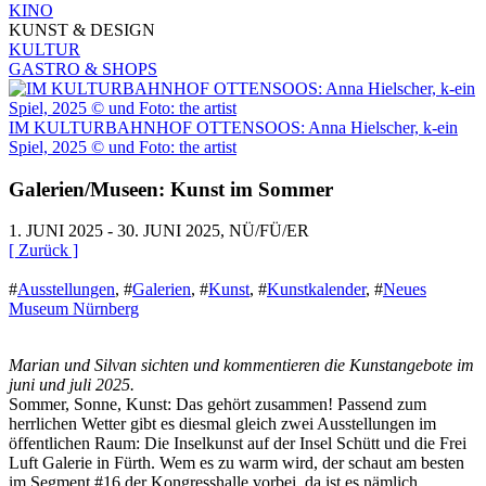
KINO
KUNST & DESIGN
KULTUR
GASTRO & SHOPS
IM KULTURBAHNHOF OTTENSOOS: Anna Hielscher, k-ein
Spiel, 2025 © und Foto: the artist
Galerien/Museen: Kunst im Sommer
1. JUNI 2025 - 30. JUNI 2025, NÜ/FÜ/ER
[ Zurück ]
#
Ausstellungen
,
#
Galerien
,
#
Kunst
,
#
Kunstkalender
,
#
Neues
Museum Nürnberg
Marian und Silvan sichten und kommentieren die Kunstangebote im
juni und juli 2025.
Sommer, Sonne, Kunst: Das gehört zusammen! Passend zum
herrlichen Wetter gibt es diesmal gleich zwei Ausstellungen im
öffentlichen Raum: Die Inselkunst auf der Insel Schütt und die Frei
Luft Galerie in Fürth. Wem es zu warm wird, der schaut am besten
im Segment #16 der Kongresshalle vorbei, da ist es nämlich