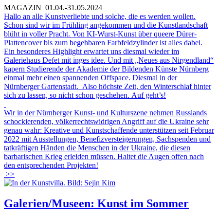
MAGAZIN
01.04.-31.05.2024
Hallo an alle Kunstverliebte und solche, die es werden wollen.
Schon sind wir im Frühling angekommen und die Kunstlandschaft
blüht in voller Pracht. Von KI-Wurst-Kunst über queere Dürer-
Plattencover bis zum begehbaren Farbfeldzylinder ist alles dabei.
Ein besonderes Highlight erwartet uns diesmal wieder im
Galeriehaus Defet mit inges idee. Und mit „Neues aus Nirgendland“
kapern Studierende der Akademie der Bildenden Künste Nürnberg
einmal mehr einen spannenden Offspace. Diesmal in der
Nürnberger Gartenstadt. Also höchste Zeit, den Winterschlaf hinter
sich zu lassen, so nicht schon geschehen. Auf geht’s!
Wir in der Nürnberger Kunst- und Kulturszene nehmen Russlands
schockierenden, völkerrechtswidrigen Angriff auf die Ukraine sehr
genau wahr: Kreative und Kunstschaffende unterstützen seit Februar
2022 mit Ausstellungen, Benefizversteigerungen, Sachspenden und
tatkräftigen Händen die Menschen in der Ukraine, die diesen
barbarischen Krieg erleiden müssen. Haltet die Augen offen nach
den entsprechenden Projekten!
>>
Galerien/Museen: Kunst im Sommer