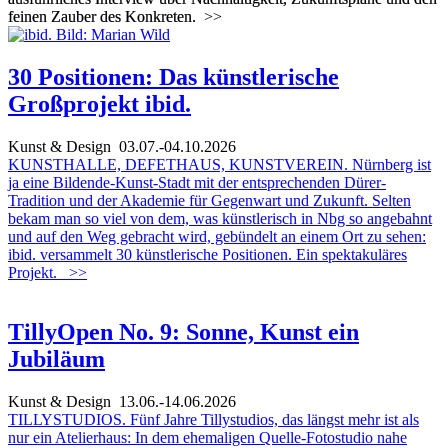
feinen Zauber des Konkreten.
>>
30 Positionen: Das künstlerische
Großprojekt ibid.
Kunst & Design
03.07.-04.10.2026
KUNSTHALLE, DEFETHAUS, KUNSTVEREIN. Nürnberg ist
ja eine Bildende-Kunst-Stadt mit der entsprechenden Dürer-
Tradition und der Akademie für Gegenwart und Zukunft. Selten
bekam man so viel von dem, was künstlerisch in Nbg so angebahnt
und auf den Weg gebracht wird, gebündelt an einem Ort zu sehen:
ibid. versammelt 30 künstlerische Positionen. Ein spektakuläres
Projekt.
>>
TillyOpen No. 9: Sonne, Kunst ein
Jubiläum
Kunst & Design
13.06.-14.06.2026
TILLYSTUDIOS. Fünf Jahre Tillystudios, das längst mehr ist als
nur ein Atelierhaus: In dem ehemaligen Quelle-Fotostudio nahe