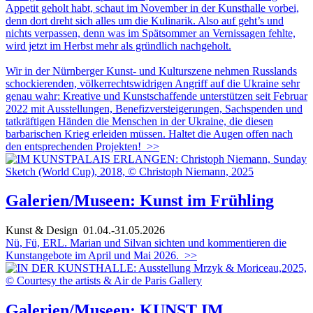
Appetit geholt habt, schaut im November in der Kunsthalle vorbei,
denn dort dreht sich alles um die Kulinarik. Also auf geht’s und
nichts verpassen, denn was im Spätsommer an Vernissagen fehlte,
wird jetzt im Herbst mehr als gründlich nachgeholt.
Wir in der Nürnberger Kunst- und Kulturszene nehmen Russlands
schockierenden, völkerrechtswidrigen Angriff auf die Ukraine sehr
genau wahr: Kreative und Kunstschaffende unterstützen seit Februar
2022 mit Ausstellungen, Benefizversteigerungen, Sachspenden und
tatkräftigen Händen die Menschen in der Ukraine, die diesen
barbarischen Krieg erleiden müssen. Haltet die Augen offen nach
den entsprechenden Projekten!
>>
Galerien/Museen: Kunst im Frühling
Kunst & Design
01.04.-31.05.2026
Nü, Fü, ERL. Marian und Silvan sichten und kommentieren die
Kunstangebote im April und Mai 2026.
>>
Galerien/Museen: KUNST IM