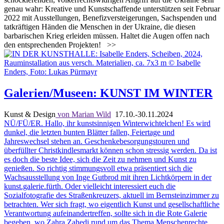
genau wahr: Kreative und Kunstschaffende unterstützen seit Februar
2022 mit Ausstellungen, Benefizversteigerungen, Sachspenden und
tatkräftigen Händen die Menschen in der Ukraine, die diesen
barbarischen Krieg erleiden müssen. Haltet die Augen offen nach
den entsprechenden Projekten!
>>
Galerien/Museen: KUNST IM WINTER
Kunst & Design
von Marian Wild
17.10.-30.11.2024
NÜ/FÜ/ER. Hallo, ihr kunstsinnigen Winterwichtelchen! Es wird
dunkel, die letzten bunten Blätter fallen, Feiertage und
Jahreswechsel stehen an. Geschenkebesorgungstouren und
überfüllter Christkindlesmarkt können schon stressig werden. Da ist
es doch die beste Idee, sich die Zeit zu nehmen und Kunst zu
genießen. So richtig stimmungsvoll etwa präsentiert sich die
Wachsausstellung von Inge Gutbrod mit ihren Lichtkörpern in der
kunst.galerie.fürth. Oder vielleicht interessiert euch die
Sozialfotografie des Straßenkreuzers, aktuell im Bernsteinzimmer zu
betrachten. Wer sich fragt, wo eigentlich Kunst und gesellschaftliche
Verantwortung aufeinandertreffen, sollte sich in die Rote Galerie
begeben, wo Zahra Zahedi rund um das Thema Menschenrechte