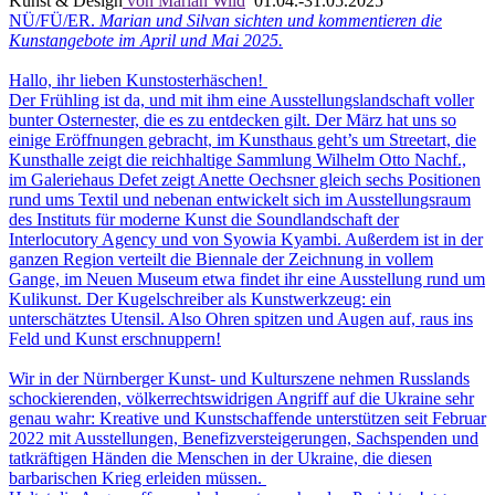
Kunst & Design
von Marian Wild
01.04.-31.05.2025
NÜ/FÜ/ER.
Marian und Silvan sichten und kommentieren die
Kunstangebote im April und Mai 2025.
Hallo, ihr lieben Kunstosterhäschen!
Der Frühling ist da, und mit ihm eine Ausstellungslandschaft voller
bunter Osternester, die es zu entdecken gilt. Der März hat uns so
einige Eröffnungen gebracht, im Kunsthaus geht’s um Streetart, die
Kunsthalle zeigt die reichhaltige Sammlung Wilhelm Otto Nachf.,
im Galeriehaus Defet zeigt Anette Oechsner gleich sechs Positionen
rund ums Textil und nebenan entwickelt sich im Ausstellungsraum
des Instituts für moderne Kunst die Soundlandschaft der
Interlocutory Agency und von Syowia Kyambi. Außerdem ist in der
ganzen Region verteilt die Biennale der Zeichnung in vollem
Gange, im Neuen Museum etwa findet ihr eine Ausstellung rund um
Kulikunst. Der Kugelschreiber als Kunstwerkzeug: ein
unterschätztes Utensil. Also Ohren spitzen und Augen auf, raus ins
Feld und Kunst erschnuppern!
Wir in der Nürnberger Kunst- und Kulturszene nehmen Russlands
schockierenden, völkerrechtswidrigen Angriff auf die Ukraine sehr
genau wahr: Kreative und Kunstschaffende unterstützen seit Februar
2022 mit Ausstellungen, Benefizversteigerungen, Sachspenden und
tatkräftigen Händen die Menschen in der Ukraine, die diesen
barbarischen Krieg erleiden müssen.