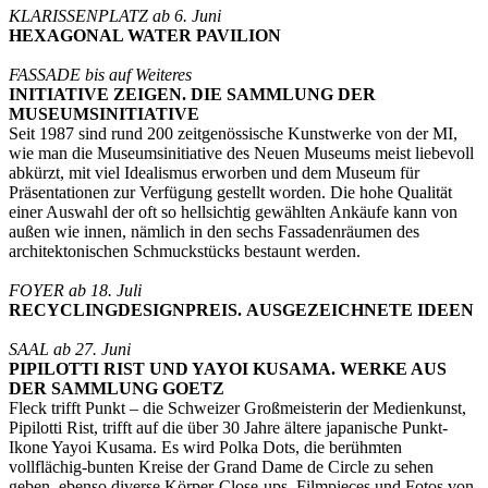
KLARISSENPLATZ ab 6. Juni
HEXAGONAL WATER PAVILION
FASSADE bis auf Weiteres
INITIATIVE ZEIGEN. DIE SAMMLUNG DER
MUSEUMSINITIATIVE
Seit 1987 sind rund 200 zeitgenössische Kunstwerke von der MI,
wie man die Museumsinitiative des Neuen Museums meist liebevoll
abkürzt, mit viel Idealismus erworben und dem Museum für
Präsentationen zur Verfügung gestellt worden. Die hohe Qualität
einer Auswahl der oft so hellsichtig gewählten Ankäufe kann von
außen wie innen, nämlich in den sechs Fassadenräumen des
architektonischen Schmuckstücks bestaunt werden.
FOYER ab 18. Juli
RECYCLINGDESIGNPREIS. AUSGEZEICHNETE IDEEN
SAAL ab 27. Juni
PIPILOTTI RIST UND YAYOI KUSAMA. WERKE AUS
DER SAMMLUNG GOETZ
Fleck trifft Punkt – die Schweizer Großmeisterin der Medienkunst,
Pipilotti Rist, trifft auf die über 30 Jahre ältere japanische Punkt-
Ikone Yayoi Kusama. Es wird Polka Dots, die berühmten
vollflächig-bunten Kreise der Grand Dame de Circle zu sehen
geben, ebenso diverse Körper-Close-ups, Filmpieces und Fotos von