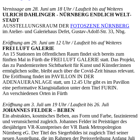
Vernissage am 28. Juni um 18 Uhr / Laufzeit bis auf Weiteres
ULRICH DAHLINGER - NÜRNBERG ENDLICH WELT-
STADT
AUSSTELLUNGSRAUM DER
FOTOSZENE NÜRNBERG
im Atelier- und Galeriehaus Defet, Gustav-Adolf-Str. 33, Nbg.
Eröffnung am 29. Juni um 12 Uhr / Laufzeit bis auf Weiteres
FREI LUFT GALERIE
An 15 Stationen im öffentlichen Raum findet sich bereits zum
fünften Mal in Fürth die FREI LUFT GALERIE statt. Das Projekt,
das zu Pandemiezeiten Sichtbarkeit für Kunst und Künstler:innen
ermöglichen sollte, bleibt auch über die Covid-Zeit hinaus relevant.
Die Eröffnung findet im PAVILLON IN DER
ADENAUERANLAGE statt, um 12.45 Uhr gibt es im Pavillon
eine performative Klangistallation unter dem Titel FURIN.
An verschiedenen Orten in Fürth
Eröffnung am 3. Juli um 19 Uhr / Laufzeit bis 26. Juli
JOHANNES FELDER – BEBEN
Ein abstraktes, kosmisches Beben, aus Form und Farbe, faszinierend
und verunsichernd zugleich. Johannes Felder ist Preisträger des
diesjährigen VR-Kunstpreises der VR Bank Metropolregion
Nürnberg eG. Der Titel des Siegerbildes ist zugleich Titel seiner
neuen Ausstellung, die im Rahmen der Preisverleihung Anfang Juli