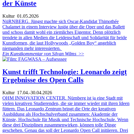
der Künste
Kultur
01.05.2026
NüRNBERG. Jüngst machte sich Oscar-Kandidat Thimothée
Chalamet in einem Interview lustig über die Oper und das Ballett
und schoss damit wohl ein ziemliches Eigentor. Denn plötzlich
trendete in allen Medien die Leidenschaft und Solidarität für beide
Kunstformen, die laut Hollywoods „Golden Boy“ angeblich
niemanden mehr interessierten.
Ein Kunstkommentar von Silvan Wilms
>>
Kunst trifft Technologie: Leonardo zeigt
Ergebnisse des Open Calls
Kultur
17.04.-30.04.2026
OHM INNOVATION CENTER. Nürnberg ist ja eine Stadt mit
vielen kreativen Studierenden, die sie immer wieder mit ihren Ideen
füttern. Das Leonardo Zentrum bringt die Orte der kreativen
Ausbildung als Hochschulverband zusammen: Akademie der
Künste, Hochschule für Musik und Technische Hochschule. Wenn
diese drei Disziplinen zusammenwirken, können tolle Dinge
geschehen. Genau das soll der Leonardo Open Call initiieren. Drei