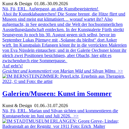
Kunst & Design
01.08.-30.09.2026
Nü, Fü, ERL. Aufgepasst, an alle Kunstbegeisterten!
Ahoi ihr Kunstklabauterchen! Die Sonne brennt, die Hitze flirrt und
Museen sind meist gut klimatisiert… worauf wartet ihr? Also
aufgemacht, in See gestochen und die Welt der hochsommerlichen
Ausstellungslandschaft entdecken. In der Kunstgalerie Fürth streikt
Seungyeon Jo noch bis 30. August gegen sich selbst, bevor im
September Lukas Pürmayr mit „Solange du bleibst“ dort Anker
wirft. Im Kunstpalais Erlangen könnt ihr in die verrückten Malereien
von Eva Nüsslein eintauchen; und in der Galerie Oechsner könnt ihr
gleich zwei Positionen besichtigen, aber Obacht, hier gibt es
zwischendurch eine Sommerpause.
Auf geht’s!
Gesichtet und kommentiert von Marian Wild und Silvan Wilms
>>
Galerien/Museen: Kunst im Sommer
Kunst & Design
01.06.-31.07.2026
Nü, Fü, ERL. Marian und Silvan sichten und kommentieren die
Kunstangebote im Juni und Juli 2026.
>>