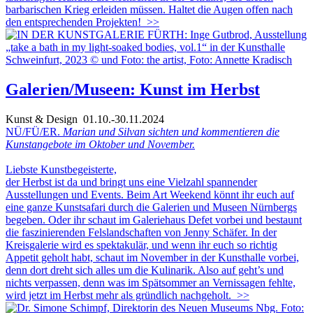
barbarischen Krieg erleiden müssen. Haltet die Augen offen nach
den entsprechenden Projekten!
>>
Galerien/Museen: Kunst im Herbst
Kunst & Design
01.10.-30.11.2024
NÜ/FÜ/ER.
Marian und Silvan sichten und kommentieren die
Kunstangebote im Oktober und November.
Liebste Kunstbegeisterte,
der Herbst ist da und bringt uns eine Vielzahl spannender
Ausstellungen und Events. Beim Art Weekend könnt ihr euch auf
eine ganze Kunstsafari durch die Galerien und Museen Nürnbergs
begeben. Oder ihr schaut im Galeriehaus Defet vorbei und bestaunt
die faszinierenden Felslandschaften von Jenny Schäfer. In der
Kreisgalerie wird es spektakulär, und wenn ihr euch so richtig
Appetit geholt habt, schaut im November in der Kunsthalle vorbei,
denn dort dreht sich alles um die Kulinarik. Also auf geht’s und
nichts verpassen, denn was im Spätsommer an Vernissagen fehlte,
wird jetzt im Herbst mehr als gründlich nachgeholt.
>>