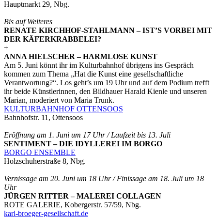
Hauptmarkt 29, Nbg.
Bis auf Weiteres
RENATE KIRCHHOF-STAHLMANN – IST’S VORBEI MIT
DER KÄFERKRABBELEI?
+
ANNA HIELSCHER – HARMLOSE KUNST
Am 5. Juni könnt ihr im Kulturbahnhof übrigens ins Gespräch
kommen zum Thema „Hat die Kunst eine gesellschaftliche
Verantwortung?“. Los geht’s um 19 Uhr und auf dem Podium trefft
ihr beide Künstlerinnen, den Bildhauer Harald Kienle und unseren
Marian, moderiert von Maria Trunk.
KULTURBAHNHOF OTTENSOOS
Bahnhofstr. 11, Ottensoos
Eröffnung am 1. Juni um 17 Uhr / Laufzeit bis 13. Juli
SENTIMENT – DIE IDYLLEREI IM BORGO
BORGO ENSEMBLE
Holzschuherstraße 8, Nbg.
Vernissage am 20. Juni um 18 Uhr / Finissage am 18. Juli um 18
Uhr
JÜRGEN RITTER – MALEREI COLLAGEN
ROTE GALERIE, Kobergerstr. 57/59, Nbg.
karl-broeger-gesellschaft.de