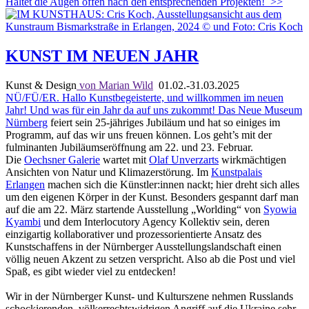
Haltet die Augen offen nach den entsprechenden Projekten!
>>
KUNST IM NEUEN JAHR
Kunst & Design
von Marian Wild
01.02.-31.03.2025
NÜ/FÜ/ER. Hallo Kunstbegeisterte, und willkommen im neuen
Jahr! Und was für ein Jahr da auf uns zukommt! Das
Neue Museum
Nürnberg
feiert sein 25-jähriges Jubiläum und hat so einiges im
Programm, auf das wir uns freuen können. Los geht’s mit der
fulminanten Jubiläumseröffnung am 22. und 23. Februar.
Die
Oechsner Galerie
wartet mit
Olaf Unverzarts
wirkmächtigen
Ansichten von Natur und Klimazerstörung. Im
Kunstpalais
Erlangen
machen sich die Künstler:innen nackt; hier dreht sich alles
um den eigenen Körper in der Kunst. Besonders gespannt darf man
auf die am 22. März startende Ausstellung „Worlding“ von
Syowia
Kyambi
und dem Interlocutory Agency Kollektiv sein, deren
einzigartig kollaborativer und prozessorientierte Ansatz des
Kunstschaffens in der Nürnberger Ausstellungslandschaft einen
völlig neuen Akzent zu setzen verspricht. Also ab die Post und viel
Spaß, es gibt wieder viel zu entdecken!
Wir in der Nürnberger Kunst- und Kulturszene nehmen Russlands
schockierenden, völkerrechtswidrigen Angriff auf die Ukraine sehr