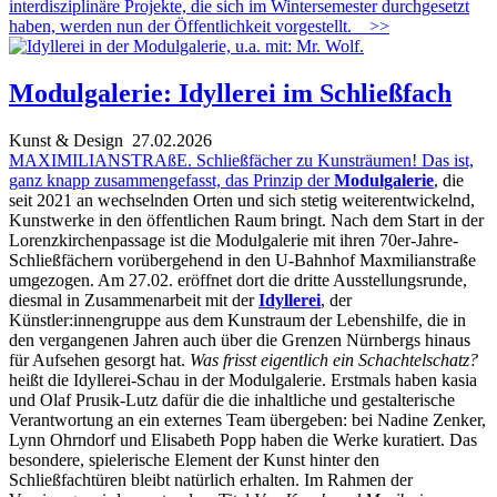
interdisziplinäre Projekte, die sich im Wintersemester durchgesetzt
haben, werden nun der Öffentlichkeit vorgestellt.
>>
Modulgalerie: Idyllerei im Schließfach
Kunst & Design
27.02.2026
MAXIMILIANSTRAßE. Schließfächer zu Kunsträumen! Das ist,
ganz knapp zusammengefasst, das Prinzip der
Modulgalerie
, die
seit 2021 an wechselnden Orten und sich stetig weiterentwickelnd,
Kunstwerke in den öffentlichen Raum bringt. Nach dem Start in der
Lorenzkirchenpassage ist die Modulgalerie mit ihren 70er-Jahre-
Schließfächern vorübergehend in den U-Bahnhof Maxmilianstraße
umgezogen. Am 27.02. eröffnet dort die dritte Ausstellungsrunde,
diesmal in Zusammenarbeit mit der
Idyllerei
, der
Künstler:innengruppe aus dem Kunstraum der Lebenshilfe, die in
den vergangenen Jahren auch über die Grenzen Nürnbergs hinaus
für Aufsehen gesorgt hat.
Was frisst eigentlich ein Schachtelschatz?
heißt die Idyllerei-Schau in der Modulgalerie. Erstmals haben kasia
und Olaf Prusik-Lutz dafür die die inhaltliche und gestalterische
Verantwortung an ein externes Team übergeben: bei Nadine Zenker,
Lynn Ohrndorf und Elisabeth Popp haben die Werke kuratiert. Das
besondere, spielerische Element der Kunst hinter den
Schließfachtüren bleibt natürlich erhalten. Im Rahmen der