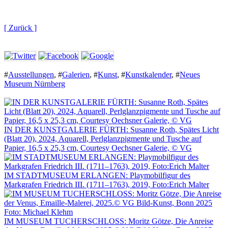
[ Zurück ]
#
Ausstellungen
,
#
Galerien
,
#
Kunst
,
#
Kunstkalender
,
#
Neues
Museum Nürnberg
IN DER KUNSTGALERIE FÜRTH: Susanne Roth, Spätes Licht
(Blatt 20), 2024, Aquarell, Perlglanzpigmente und Tusche auf
Papier, 16,5 x 25,3 cm, Courtesy Oechsner Galerie, © VG
IM STADTMUSEUM ERLANGEN: Playmobilfigur des
Markgrafen Friedrich III. (1711–1763), 2019, Foto:Erich Malter
IM MUSEUM TUCHERSCHLOSS: Moritz Götze, Die Anreise