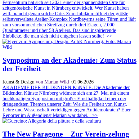
Fernsehturm hat sich seit 2021 einer der spannendsten Orte für
zeitgenössische Kunst in Nürnberg entwickelt. Wer Kunst haben
will, braucht genau solche Orte. Zum Jubiläum öffnet der größte
selbstverwaltete Atelier-Komplex Nordbayerns seine Türen und lädt
zum vorsommerlichen Streifzug durch drei Etagen, 2.000
Quadratmeter und über 58 Ateliers. Das sind inspirierende
Einblicke, die man sich nicht entgehen lassen sollte!
>>
Symposium an der Akademie: Zum Status
der Freiheit
Kunst & Design
von Marian Wild
01.06.2026
AKADEMIE DER BILDENDEN KüNSTE. Die Akademie der
Bildenden Künste Nürnberg widmete sich am 27. Mai mit einem
hochkarätigen Symposium mit großer Ernsthaftigkeit einem der
drängendsten Themen unserer Zeit: Wie die Freiheit von Kunst,
Lehre und Wissenschaft verteidigen gegen Antidemokraten? Euer
Reporter im Außendienst Marian war dabei.
>>
The New Paragone – Zur Verein-zelung