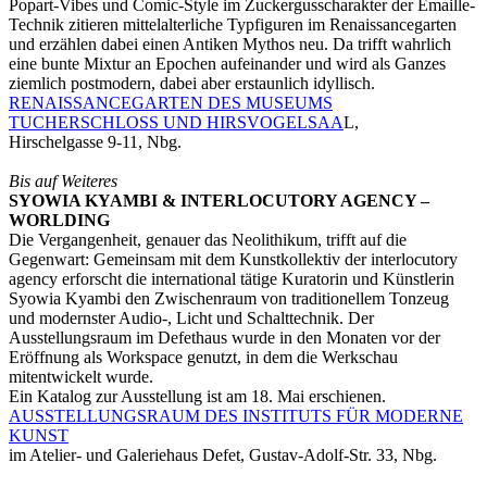
Popart-Vibes und Comic-Style im Zuckergusscharakter der Emaille-
Technik zitieren mittelalterliche Typfiguren im Renaissancegarten
und erzählen dabei einen Antiken Mythos neu. Da trifft wahrlich
eine bunte Mixtur an Epochen aufeinander und wird als Ganzes
ziemlich postmodern, dabei aber erstaunlich idyllisch.
RENAISSANCEGARTEN DES MUSEUMS
TUCHERSCHLOSS UND HIRSVOGELSAA
L,
Hirschelgasse 9-11, Nbg.
Bis auf Weiteres
SYOWIA KYAMBI & INTERLOCUTORY AGENCY –
WORLDING
Die Vergangenheit, genauer das Neolithikum, trifft auf die
Gegenwart: Gemeinsam mit dem Kunstkollektiv der interlocutory
agency erforscht die international tätige Kuratorin und Künstlerin
Syowia Kyambi den Zwischenraum von traditionellem Tonzeug
und modernster Audio-, Licht und Schalttechnik. Der
Ausstellungsraum im Defethaus wurde in den Monaten vor der
Eröffnung als Workspace genutzt, in dem die Werkschau
mitentwickelt wurde.
Ein Katalog zur Ausstellung ist am 18. Mai erschienen.
AUSSTELLUNGSRAUM DES INSTITUTS FÜR MODERNE
KUNST
im Atelier- und Galeriehaus Defet, Gustav-Adolf-Str. 33, Nbg.