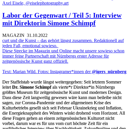
Labor der Gegenwart / Teil 5: Interview
mit Direktorin Simone Schimpf
MAGAZIN
31.10.2022
curt und die Kunst – das gehört längst zusammen. Redaktionell auf
jeden Fall, emotional sowieso.
Diese Strecke im Magazin und Online macht unsere sowieso schon
immer feine Partnerschaft mit Nürnbergs erster Adresse für
zeitgenössische Kunst ganz offiziell.
Text: Marian Wild. Fotos: Instagramer*innen der
@igers_nürnberg
Der Staffelstab wurde längst weitergegeben: Seit letztem Sommer
leitet
Dr. Simone Schimpf
als vierte*r Direktor*in Nürnbergs
größtes Museum für zeitgenössische Kunst und modernes Design.
Dass diese Zeit langweilig gewesen wäre kann man beileibe nicht
sagen, zur Corona-Pandemie und der allgemeinen Krise des
Kulturbetriebs gesellt sich seit Februar Ukrainekrieg und Inflation,
die Energieknappheit des Winters winkt drohend vom Horizont. All
diese Fragen gehen an einem zeitgenössischen Kulturort nicht
vorbei, darum war es für uns vom curt höchste Zeit für ein
ausführliches Interview über Nachhaltigkeit, Zukunftspläne und den