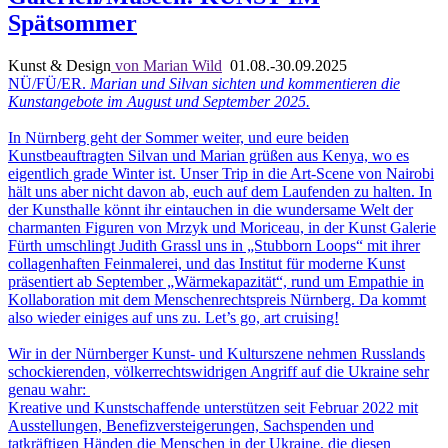
Spätsommer
Kunst & Design
von Marian Wild
01.08.-30.09.2025
NÜ/FÜ/ER.
Marian und Silvan sichten und kommentieren die
Kunstangebote im August und September 2025.
In Nürnberg geht der Sommer weiter, und eure beiden
Kunstbeauftragten Silvan und Marian grüßen aus Kenya, wo es
eigentlich grade Winter ist. Unser Trip in die Art-Scene von Nairobi
hält uns aber nicht davon ab, euch auf dem Laufenden zu halten. In
der Kunsthalle könnt ihr eintauchen in die wundersame Welt der
charmanten Figuren von Mrzyk und Moriceau, in der Kunst Galerie
Fürth umschlingt Judith Grassl uns in „Stubborn Loops“ mit ihrer
collagenhaften Feinmalerei, und das Institut für moderne Kunst
präsentiert ab September „Wärmekapazität“, rund um Empathie in
Kollaboration mit dem Menschenrechtspreis Nürnberg. Da kommt
also wieder einiges auf uns zu. Let’s go, art cruising!
Wir in der Nürnberger Kunst- und Kulturszene nehmen Russlands
schockierenden, völkerrechtswidrigen Angriff auf die Ukraine sehr
genau wahr:
Kreative und Kunstschaffende unterstützen seit Februar 2022 mit
Ausstellungen, Benefizversteigerungen, Sachspenden und
tatkräftigen Händen die Menschen in der Ukraine, die diesen