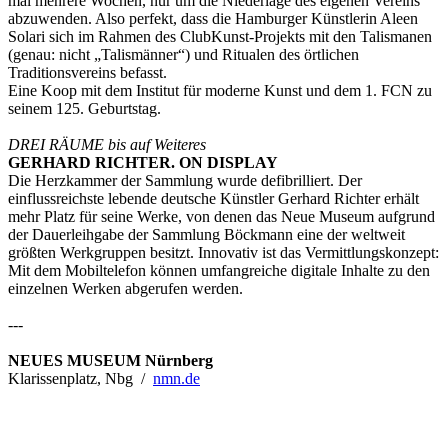
mal mehrere Wochen, nur um die Niederlage des eigenen Vereins
abzuwenden. Also perfekt, dass die Hamburger Künstlerin Aleen
Solari sich im Rahmen des ClubKunst-Projekts mit den Talismanen
(genau: nicht „Talismänner“) und Ritualen des örtlichen
Traditionsvereins befasst.
Eine Koop mit dem Institut für moderne Kunst und dem 1. FCN zu
seinem 125. Geburtstag.
DREI RÄUME bis auf Weiteres
GERHARD RICHTER. ON DISPLAY
Die Herzkammer der Sammlung wurde defibrilliert. Der
einflussreichste lebende deutsche Künstler Gerhard Richter erhält
mehr Platz für seine Werke, von denen das Neue Museum aufgrund
der Dauerleihgabe der Sammlung Böckmann eine der weltweit
größten Werkgruppen besitzt. Innovativ ist das Vermittlungskonzept:
Mit dem Mobiltelefon können umfangreiche digitale Inhalte zu den
einzelnen Werken abgerufen werden.
---
NEUES MUSEUM Nürnberg
Klarissenplatz, Nbg /
nmn.de