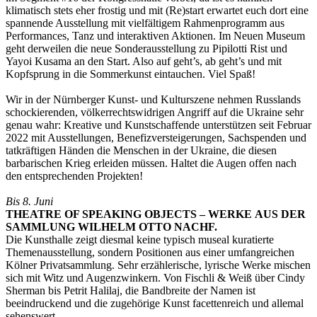
klimatisch stets eher frostig und mit (Re)start erwartet euch dort eine
spannende Ausstellung mit vielfältigem Rahmenprogramm aus
Performances, Tanz und interaktiven Aktionen. Im Neuen Museum
geht derweilen die neue Sonderausstellung zu Pipilotti Rist und
Yayoi Kusama an den Start. Also auf geht’s, ab geht’s und mit
Kopfsprung in die Sommerkunst eintauchen. Viel Spaß!
Wir in der Nürnberger Kunst- und Kulturszene nehmen Russlands
schockierenden, völkerrechtswidrigen Angriff auf die Ukraine sehr
genau wahr: Kreative und Kunstschaffende unterstützen seit Februar
2022 mit Ausstellungen, Benefizversteigerungen, Sachspenden und
tatkräftigen Händen die Menschen in der Ukraine, die diesen
barbarischen Krieg erleiden müssen. Haltet die Augen offen nach
den entsprechenden Projekten!
Bis 8. Juni
THEATRE OF SPEAKING OBJECTS – WERKE AUS DER
SAMMLUNG WILHELM OTTO NACHF.
Die Kunsthalle zeigt diesmal keine typisch museal kuratierte
Themenausstellung, sondern Positionen aus einer umfangreichen
Kölner Privatsammlung. Sehr erzählerische, lyrische Werke mischen
sich mit Witz und Augenzwinkern. Von Fischli & Weiß über Cindy
Sherman bis Petrit Halilaj, die Bandbreite der Namen ist
beeindruckend und die zugehörige Kunst facettenreich und allemal
sehenswert.