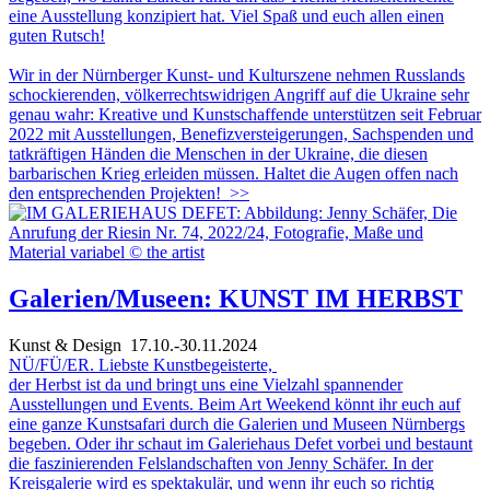
eine Ausstellung konzipiert hat. Viel Spaß und euch allen einen
guten Rutsch!
Wir in der Nürnberger Kunst- und Kulturszene nehmen Russlands
schockierenden, völkerrechtswidrigen Angriff auf die Ukraine sehr
genau wahr: Kreative und Kunstschaffende unterstützen seit Februar
2022 mit Ausstellungen, Benefizversteigerungen, Sachspenden und
tatkräftigen Händen die Menschen in der Ukraine, die diesen
barbarischen Krieg erleiden müssen. Haltet die Augen offen nach
den entsprechenden Projekten!
>>
Galerien/Museen: KUNST IM HERBST
Kunst & Design
17.10.-30.11.2024
NÜ/FÜ/ER. Liebste Kunstbegeisterte,
der Herbst ist da und bringt uns eine Vielzahl spannender
Ausstellungen und Events. Beim Art Weekend könnt ihr euch auf
eine ganze Kunstsafari durch die Galerien und Museen Nürnbergs
begeben. Oder ihr schaut im Galeriehaus Defet vorbei und bestaunt
die faszinierenden Felslandschaften von Jenny Schäfer. In der
Kreisgalerie wird es spektakulär, und wenn ihr euch so richtig