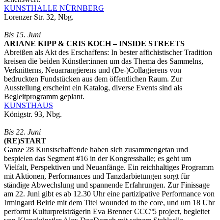
KUNSTHALLE NÜRNBERG
Lorenzer Str. 32, Nbg.
Bis 15. Juni
ARIANE KIPP & CRIS KOCH – INSIDE STREETS
Abreißen als Akt des Erschaffens: In bester affichistischer Tradition
kreisen die beiden Künstler:innen um das Thema des Sammelns,
Verknitterns, Neuarrangierens und (De-)Collagierens von
bedruckten Fundstücken aus dem öffentlichen Raum. Zur
Ausstellung erscheint ein Katalog, diverse Events sind als
Begleitprogramm geplant.
KUNSTHAUS
Königstr. 93, Nbg.
Bis 22. Juni
(RE)START
Ganze 28 Kunstschaffende haben sich zusammengetan und
bespielen das Segment #16 in der Kongresshalle; es geht um
Vielfalt, Perspektiven und Neuanfänge. Ein reichhaltiges Programm
mit Aktionen, Performances und Tanzdarbietungen sorgt für
ständige Abwechslung und spannende Erfahrungen. Zur Finissage
am 22. Juni gibt es ab 12.30 Uhr eine partizipative Performance von
Irmingard Beirle mit dem Titel wounded to the core, und um 18 Uhr
performt Kulturpreisträgerin Eva Brenner CCCº5 project, begleitet