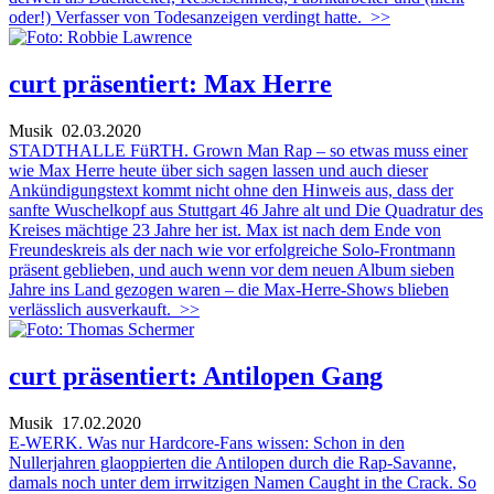
oder!) Verfasser von Todesanzeigen verdingt hatte.
>>
curt präsentiert: Max Herre
Musik
02.03.2020
STADTHALLE FüRTH. Grown Man Rap – so etwas muss einer
wie Max Herre heute über sich sagen lassen und auch dieser
Ankündigungstext kommt nicht ohne den Hinweis aus, dass der
sanfte Wuschelkopf aus Stuttgart 46 Jahre alt und Die Quadratur des
Kreises mächtige 23 Jahre her ist. Max ist nach dem Ende von
Freundeskreis als der nach wie vor erfolgreiche Solo-Frontmann
präsent geblieben, und auch wenn vor dem neuen Album sieben
Jahre ins Land gezogen waren – die Max-Herre-Shows blieben
verlässlich ausverkauft.
>>
curt präsentiert: Antilopen Gang
Musik
17.02.2020
E-WERK. Was nur Hardcore-Fans wissen: Schon in den
Nullerjahren glaoppierten die Antilopen durch die Rap-Savanne,
damals noch unter dem irrwitzigen Namen Caught in the Crack. So