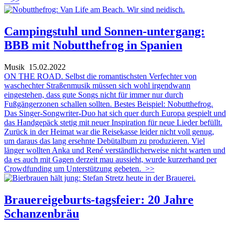
>>
Campingstuhl und Sonnen-untergang:
BBB mit Nobutthefrog in Spanien
Musik
15.02.2022
ON THE ROAD. Selbst die romantischsten Verfechter von
waschechter Straßenmusik müssen sich wohl irgendwann
eingestehen, dass gute Songs nicht für immer nur durch
Fußgängerzonen schallen sollten. Bestes Beispiel: Nobutthefrog.
Das Singer-Songwriter-Duo hat sich quer durch Europa gespielt und
das Handgepäck stetig mit neuer Inspiration für neue Lieder befüllt.
Zurück in der Heimat war die Reisekasse leider nicht voll genug,
um daraus das lang ersehnte Debütalbum zu produzieren. Viel
länger wollten Anka und René verständlicherweise nicht warten und
da es auch mit Gagen derzeit mau aussieht, wurde kurzerhand per
Crowdfunding um Unterstützung gebeten.
>>
Brauereigeburts-tagsfeier: 20 Jahre
Schanzenbräu