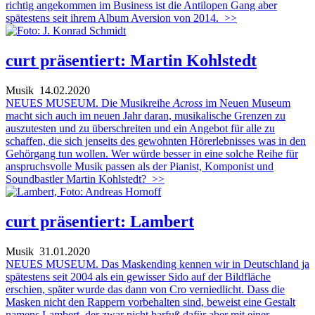
richtig angekommen im Business ist die Antilopen Gang aber
spätestens seit ihrem Album Aversion von 2014.
>>
curt präsentiert: Martin Kohlstedt
Musik
14.02.2020
NEUES MUSEUM. Die Musikreihe
Across
im Neuen Museum
macht sich auch im neuen Jahr daran, musikalische Grenzen zu
auszutesten und zu überschreiten und ein Angebot für alle zu
schaffen, die sich jenseits des gewohnten Hörerlebnisses was in den
Gehörgang tun wollen. Wer würde besser in eine solche Reihe für
anspruchsvolle Musik passen als der Pianist, Komponist und
Soundbastler Martin Kohlstedt?
>>
curt präsentiert: Lambert
Musik
31.01.2020
NEUES MUSEUM. Das Maskending kennen wir in Deutschland ja
spätestens seit 2004 als ein gewisser Sido auf der Bildfläche
erschien, später wurde das dann von Cro verniedlicht. Dass die
Masken nicht den Rappern vorbehalten sind, beweist eine Gestalt
namens Lambert, der zwar nicht barfuß dafür aber mit einer,