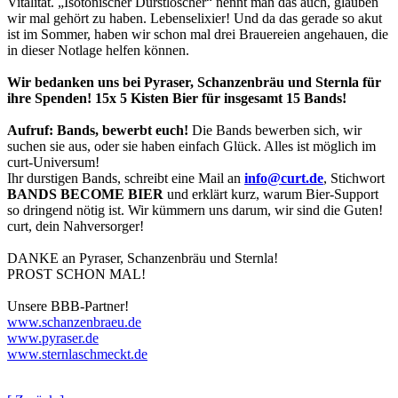
Vitalität. „Isotonischer Durstlöscher“ nennt man das auch, glauben
wir mal gehört zu haben. Lebenselixier! Und da das gerade so akut
ist im Sommer, haben wir schon mal drei Brauereien angehauen, die
in dieser Notlage helfen können.
Wir bedanken uns bei Pyraser, Schanzenbräu und Sternla für
ihre Spenden! 15x 5 Kisten Bier für insgesamt 15 Bands!
Aufruf: Bands, bewerbt euch!
Die Bands bewerben sich, wir
suchen sie aus, oder sie haben einfach Glück. Alles ist möglich im
curt-Universum!
Ihr durstigen Bands, schreibt eine Mail an
info@curt.de
, Stichwort
BANDS BECOME BIER
und erklärt kurz, warum Bier-Support
so dringend nötig ist. Wir kümmern uns darum, wir sind die Guten!
curt, dein Nahversorger!
DANKE an Pyraser, Schanzenbräu und Sternla!
PROST SCHON MAL!
Unsere BBB-Partner!
www.schanzenbraeu.de
www.pyraser.de
www.
sternlaschmeckt.de