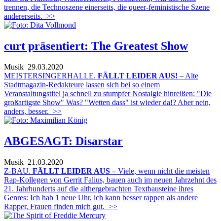
trennen, die Technoszene einerseits, die queer-feministische Szene
andererseits.
>>
curt präsentiert: The Greatest Show
Musik
29.03.2020
MEISTERSINGERHALLE.
FÄLLT LEIDER AUS!
– Alte
Stadtmagazin-Redakteure lassen sich bei so einem
Veranstaltungstitel ja schnell zu stumpfer Nostalgie hinreißen: "Die
großartigste Show" Was? "Wetten dass" ist wieder da!? Aber nein,
anders, besser.
>>
ABGESAGT: Disarstar
Musik
21.03.2020
Z-BAU.
FÄLLT LEIDER AUS –
Viele, wenn nicht die meisten
Rap-Kollegen von Gerrit Falius, bauen auch im neuen Jahrzehnt des
21. Jahrhunderts auf die althergebrachten Textbausteine ihres
Genres: Ich hab 1 neue Uhr, ich kann besser rappen als andere
Rapper, Frauen finden mich gut.
>>