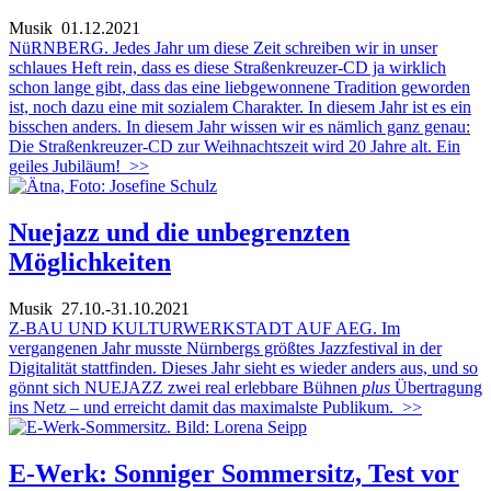
Musik
01.12.2021
NüRNBERG. Jedes Jahr um diese Zeit schreiben wir in unser
schlaues Heft rein, dass es diese Straßenkreuzer-CD ja wirklich
schon lange gibt, dass das eine liebgewonnene Tradition geworden
ist, noch dazu eine mit sozialem Charakter. In diesem Jahr ist es ein
bisschen anders. In diesem Jahr wissen wir es nämlich ganz genau:
Die Straßenkreuzer-CD zur Weihnachtszeit wird 20 Jahre alt. Ein
geiles Jubiläum!
>>
Nuejazz und die unbegrenzten
Möglichkeiten
Musik
27.10.-31.10.2021
Z-BAU UND KULTURWERKSTADT AUF AEG. Im
vergangenen Jahr musste Nürnbergs größtes Jazzfestival in der
Digitalität stattfinden. Dieses Jahr sieht es wieder anders aus, und so
gönnt sich NUEJAZZ zwei real erlebbare Bühnen
plus
Übertragung
ins Netz – und erreicht damit das maximalste Publikum.
>>
E-Werk: Sonniger Sommersitz, Test vor