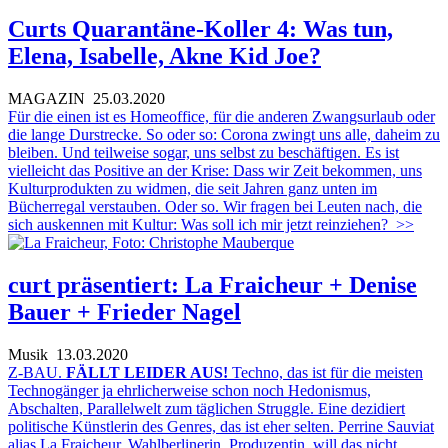
Curts Quarantäne-Koller 4: Was tun,
Elena, Isabelle, Akne Kid Joe?
MAGAZIN
25.03.2020
Für die einen ist es Homeoffice, für die anderen Zwangsurlaub oder
die lange Durstrecke. So oder so: Corona zwingt uns alle, daheim zu
bleiben. Und teilweise sogar, uns selbst zu beschäftigen. Es ist
vielleicht das Positive an der Krise: Dass wir Zeit bekommen, uns
Kulturprodukten zu widmen, die seit Jahren ganz unten im
Bücherregal verstauben. Oder so. Wir fragen bei Leuten nach, die
sich auskennen mit Kultur: Was soll ich mir jetzt reinziehen?
>>
curt präsentiert: La Fraicheur + Denise
Bauer + Frieder Nagel
Musik
13.03.2020
Z-BAU.
FÄLLT LEIDER AUS!
Techno, das ist für die meisten
Technogänger ja ehrlicherweise schon noch Hedonismus,
Abschalten, Parallelwelt zum täglichen Struggle. Eine dezidiert
politische Künstlerin des Genres, das ist eher selten. Perrine Sauviat
alias La Fraicheur, Wahlberlinerin, Produzentin, will das nicht