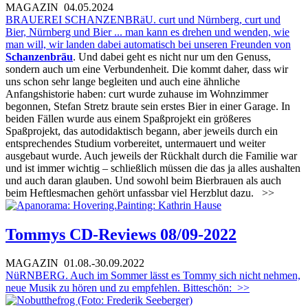
MAGAZIN
04.05.2024
BRAUEREI SCHANZENBRäU. curt und Nürnberg, curt und
Bier, Nürnberg und Bier ... man kann es drehen und wenden, wie
man will, wir landen dabei automatisch bei unseren Freunden von
Schanzenbräu
. Und dabei geht es nicht nur um den Genuss,
sondern auch um eine Verbundenheit. Die kommt daher, dass wir
uns schon sehr lange begleiten und auch eine ähnliche
Anfangshistorie haben: curt wurde zuhause im Wohnzimmer
begonnen, Stefan Stretz braute sein erstes Bier in einer Garage. In
beiden Fällen wurde aus einem Spaßprojekt ein größeres
Spaßprojekt, das autodidaktisch begann, aber jeweils durch ein
entsprechendes Studium vorbereitet, untermauert und weiter
ausgebaut wurde. Auch jeweils der Rückhalt durch die Familie war
und ist immer wichtig – schließlich müssen die das ja alles aushalten
und auch daran glauben. Und sowohl beim Bierbrauen als auch
beim Heftlesmachen gehört unfassbar viel Herzblut dazu.
>>
Tommys CD-Reviews 08/09-2022
MAGAZIN
01.08.-30.09.2022
NüRNBERG. Auch im Sommer lässt es Tommy sich nicht nehmen,
neue Musik zu hören und zu empfehlen. Bitteschön:
>>