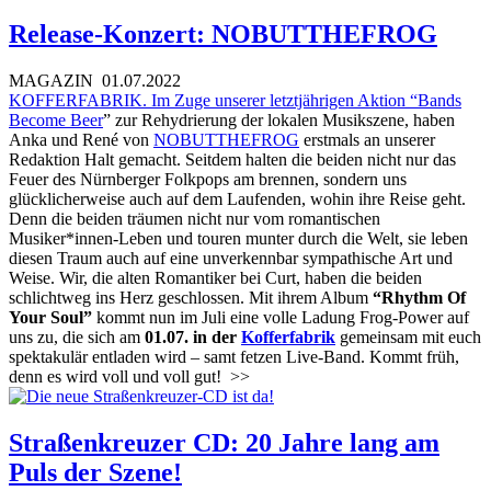
Release-Konzert: NOBUTTHEFROG
MAGAZIN
01.07.2022
KOFFERFABRIK. Im Zuge unserer letztjährigen Aktion “
Bands
Become Beer
” zur Rehydrierung der lokalen Musikszene, haben
Anka und René von
NOBUTTHEFROG
erstmals an unserer
Redaktion Halt gemacht. Seitdem halten die beiden nicht nur das
Feuer des Nürnberger Folkpops am brennen, sondern uns
glücklicherweise auch auf dem Laufenden, wohin ihre Reise geht.
Denn die beiden träumen nicht nur vom romantischen
Musiker*innen-Leben und touren munter durch die Welt, sie leben
diesen Traum auch auf eine unverkennbar sympathische Art und
Weise. Wir, die alten Romantiker bei Curt, haben die beiden
schlichtweg ins Herz geschlossen. Mit ihrem Album
“Rhythm Of
Your Soul”
kommt nun im Juli eine volle Ladung Frog-Power auf
uns zu, die sich am
01.07. in der
Kofferfabrik
gemeinsam mit euch
spektakulär entladen wird – samt fetzen Live-Band. Kommt früh,
denn es wird voll und voll gut!
>>
Straßenkreuzer CD: 20 Jahre lang am
Puls der Szene!