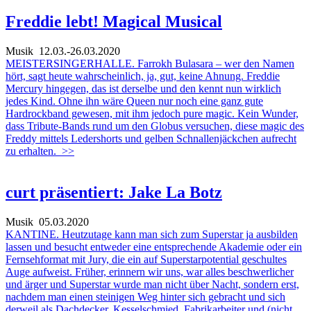
Freddie lebt! Magical Musical
Musik
12.03.-26.03.2020
MEISTERSINGERHALLE. Farrokh Bulasara – wer den Namen
hört, sagt heute wahrscheinlich, ja, gut, keine Ahnung. Freddie
Mercury hingegen, das ist derselbe und den kennt nun wirklich
jedes Kind. Ohne ihn wäre Queen nur noch eine ganz gute
Hardrockband gewesen, mit ihm jedoch pure magic. Kein Wunder,
dass Tribute-Bands rund um den Globus versuchen, diese magic des
Freddy mittels Ledershorts und gelben Schnallenjäckchen aufrecht
zu erhalten.
>>
curt präsentiert: Jake La Botz
Musik
05.03.2020
KANTINE. Heutzutage kann man sich zum Superstar ja ausbilden
lassen und besucht entweder eine entsprechende Akademie oder ein
Fernsehformat mit Jury, die ein auf Superstarpotential geschultes
Auge aufweist. Früher, erinnern wir uns, war alles beschwerlicher
und ärger und Superstar wurde man nicht über Nacht, sondern erst,
nachdem man einen steinigen Weg hinter sich gebracht und sich
derweil als Dachdecker, Kesselschmied, Fabrikarbeiter und (nicht