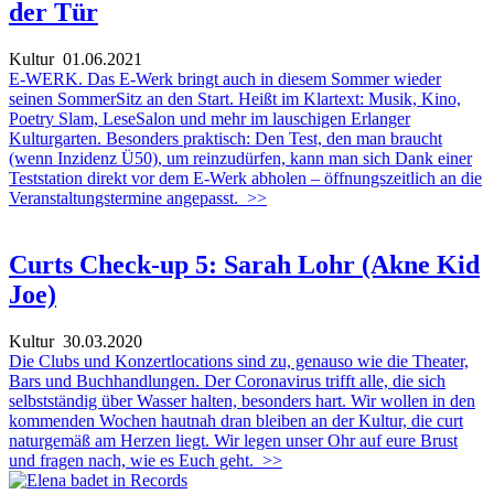
der Tür
Kultur
01.06.2021
E-WERK. Das E-Werk bringt auch in diesem Sommer wieder
seinen SommerSitz an den Start. Heißt im Klartext: Musik, Kino,
Poetry Slam, LeseSalon und mehr im lauschigen Erlanger
Kulturgarten. Besonders praktisch: Den Test, den man braucht
(wenn Inzidenz Ü50), um reinzudürfen, kann man sich Dank einer
Teststation direkt vor dem E-Werk abholen – öffnungszeitlich an die
Veranstaltungstermine angepasst.
>>
Curts Check-up 5: Sarah Lohr (Akne Kid
Joe)
Kultur
30.03.2020
Die Clubs und Konzertlocations sind zu, genauso wie die Theater,
Bars und Buchhandlungen. Der Coronavirus trifft alle, die sich
selbstständig über Wasser halten, besonders hart. Wir wollen in den
kommenden Wochen hautnah dran bleiben an der Kultur, die curt
naturgemäß am Herzen liegt. Wir legen unser Ohr auf eure Brust
und fragen nach, wie es Euch geht.
>>