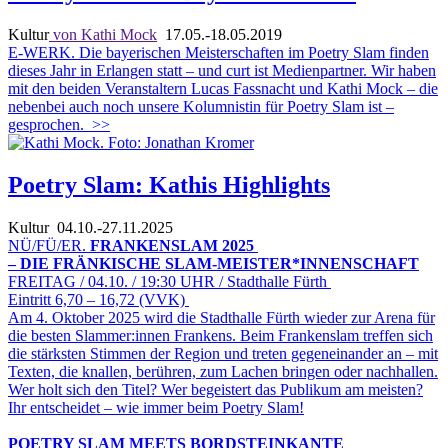
Kultur
von Kathi Mock
17.05.-18.05.2019
E-WERK. Die bayerischen Meisterschaften im Poetry Slam finden
dieses Jahr in Erlangen statt – und curt ist Medienpartner. Wir haben
mit den beiden Veranstaltern Lucas Fassnacht und Kathi Mock – die
nebenbei auch noch unsere Kolumnistin für Poetry Slam ist –
gesprochen.
>>
Poetry Slam: Kathis Highlights
Kultur
04.10.-27.11.2025
NÜ/FÜ/ER.
FRANKENSLAM 2025
– DIE FRÄNKISCHE SLAM-MEISTER*INNENSCHAFT
FREITAG / 04.10. / 19:30 UHR / Stadthalle Fürth
Eintritt 6,70 – 16,72 (VVK)
Am 4. Oktober 2025 wird die Stadthalle Fürth wieder zur Arena für
die besten Slammer:innen Frankens. Beim Frankenslam treffen sich
die stärksten Stimmen der Region und treten gegeneinander an – mit
Texten, die knallen, berühren, zum Lachen bringen oder nachhallen.
Wer holt sich den Titel? Wer begeistert das Publikum am meisten?
Ihr entscheidet – wie immer beim Poetry Slam!
POETRY SLAM MEETS BORDSTEINKANTE