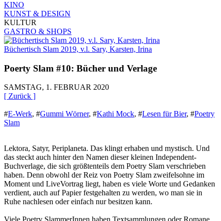
KINO
KUNST & DESIGN
KULTUR
GASTRO & SHOPS
Büchertisch Slam 2019, v.l. Sary, Karsten, Irina
Poerty Slam #10: Bücher und Verlage
SAMSTAG, 1. FEBRUAR 2020
[ Zurück ]
#
E-Werk
,
#
Gummi Wörner
,
#
Kathi Mock
,
#
Lesen für Bier
,
#
Poetry
Slam
Lektora, Satyr, Periplaneta. Das klingt erhaben und mystisch. Und
das steckt auch hinter den Namen dieser kleinen Independent-
Buchverlage, die sich größtenteils dem Poetry Slam verschrieben
haben. Denn obwohl der Reiz von Poetry Slam zweifelsohne im
Moment und LiveVortrag liegt, haben es viele Worte und Gedanken
verdient, auch auf Papier festgehalten zu werden, wo man sie in
Ruhe nachlesen oder einfach nur besitzen kann.
Viele Poetry SlammerInnen haben Textsammlungen oder Romane