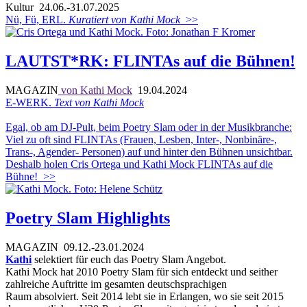
Kultur
24.06.-31.07.2025
Nü, Fü, ERL.
Kuratiert von Kathi Mock
>>
LAUTST*RK: FLINTAs auf die Bühnen!
MAGAZIN
von Kathi Mock
19.04.2024
E-WERK.
Text von Kathi Mock
Egal, ob am DJ-Pult, beim Poetry Slam oder in der Musikbranche:
Viel zu oft sind FLINTAs (Frauen, Lesben, Inter-, Nonbinäre-,
Trans-, Agender- Personen) auf und hinter den Bühnen unsichtbar.
Deshalb holen Cris Ortega und Kathi Mock FLINTAs auf die
Bühne!
>>
Poetry Slam Highlights
MAGAZIN
09.12.-23.01.2024
Kathi
selektiert für euch das Poetry Slam Angebot.
Kathi Mock hat 2010 Poetry Slam für sich entdeckt und seither
zahlreiche Auftritte im gesamten deutschsprachigen
Raum absolviert. Seit 2014 lebt sie in Erlangen, wo sie seit 2015