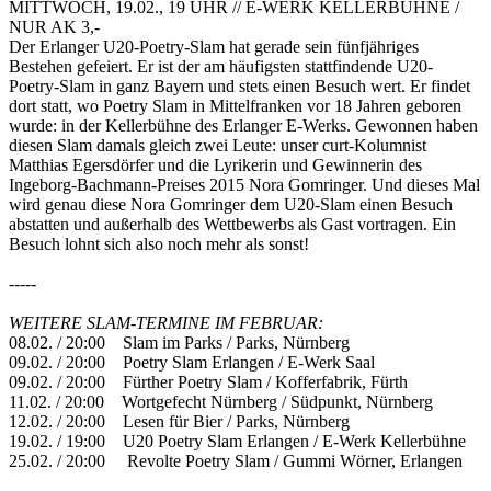
MITTWOCH, 19.02., 19 UHR // E-WERK KELLERBÜHNE /
NUR AK 3,-
Der Erlanger U20-Poetry-Slam hat gerade sein fünfjähriges
Bestehen gefeiert. Er ist der am häufigsten stattfindende U20-
Poetry-Slam in ganz Bayern und stets einen Besuch wert. Er findet
dort statt, wo Poetry Slam in Mittelfranken vor 18 Jahren geboren
wurde: in der Kellerbühne des Erlanger E-Werks. Gewonnen haben
diesen Slam damals gleich zwei Leute: unser curt-Kolumnist
Matthias Egersdörfer und die Lyrikerin und Gewinnerin des
Ingeborg-Bachmann-Preises 2015 Nora Gomringer. Und dieses Mal
wird genau diese Nora Gomringer dem U20-Slam einen Besuch
abstatten und außerhalb des Wettbewerbs als Gast vortragen. Ein
Besuch lohnt sich also noch mehr als sonst!
-----
WEITERE SLAM-TERMINE IM FEBRUAR:
08.02. / 20:00 Slam im Parks / Parks, Nürnberg
09.02. / 20:00 Poetry Slam Erlangen / E-Werk Saal
09.02. / 20:00 Fürther Poetry Slam / Kofferfabrik, Fürth
11.02. / 20:00 Wortgefecht Nürnberg / Südpunkt, Nürnberg
12.02. / 20:00 Lesen für Bier / Parks, Nürnberg
19.02. / 19:00 U20 Poetry Slam Erlangen / E-Werk Kellerbühne
25.02. / 20:00 Revolte Poetry Slam / Gummi Wörner, Erlangen