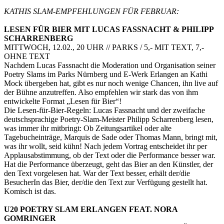
KATHIS SLAM-EMPFEHLUNGEN FÜR FEBRUAR:
LESEN FÜR BIER MIT LUCAS FASSNACHT & PHILIPP
SCHARRENBERG
MITTWOCH, 12.02., 20 UHR // PARKS / 5,- MIT TEXT, 7,-
OHNE TEXT
Nachdem Lucas Fassnacht die Moderation und Organisation seiner
Poetry Slams im Parks Nürnberg und E-Werk Erlangen an Kathi
Mock übergeben hat, gibt es nur noch wenige Chancen, ihn live auf
der Bühne anzutreffen. Also empfehlen wir stark das von ihm
entwickelte Format „Lesen für Bier“!
Die Lesen-für-Bier-Regeln: Lucas Fassnacht und der zweifache
deutschsprachige Poetry-Slam-Meister Philipp Scharrenberg lesen,
was immer ihr mitbringt: Ob Zeitungsartikel oder alte
Tagebucheinträge, Marquis de Sade oder Thomas Mann, bringt mit,
was ihr wollt, seid kühn! Nach jedem Vortrag entscheidet ihr per
Applausabstimmung, ob der Text oder die Performance besser war.
Hat die Performance überzeugt, geht das Bier an den Künstler, der
den Text vorgelesen hat. War der Text besser, erhält der/die
BesucherIn das Bier, der/die den Text zur Verfügung gestellt hat.
Komisch ist das.
U20 POETRY SLAM ERLANGEN FEAT. NORA
GOMRINGER