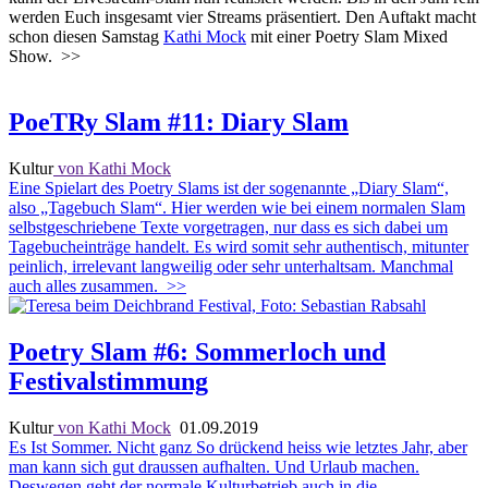
werden Euch insgesamt vier Streams präsentiert. Den Auftakt macht
schon diesen Samstag
Kathi Mock
mit einer Poetry Slam Mixed
Show.
>>
PoeTRy Slam #11: Diary Slam
Kultur
von Kathi Mock
Eine Spielart des Poetry Slams ist der sogenannte „Diary Slam“,
also „Tagebuch Slam“. Hier werden wie bei einem normalen Slam
selbstgeschriebene Texte vorgetragen, nur dass es sich dabei um
Tagebucheinträge handelt. Es wird somit sehr authentisch, mitunter
peinlich, irrelevant langweilig oder sehr unterhaltsam. Manchmal
auch alles zusammen.
>>
Poetry Slam #6: Sommerloch und
Festivalstimmung
Kultur
von Kathi Mock
01.09.2019
Es Ist Sommer. Nicht ganz So drückend heiss wie letztes Jahr, aber
man kann sich gut draussen aufhalten. Und Urlaub machen.
Deswegen geht der normale Kulturbetrieb auch in die