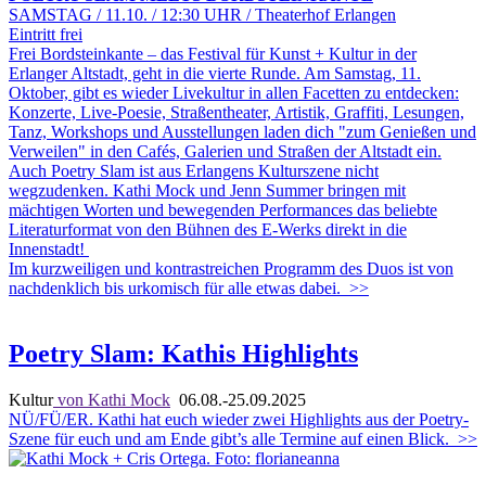
SAMSTAG / 11.10. / 12:30 UHR / Theaterhof Erlangen
Eintritt frei
Frei Bordsteinkante – das Festival für Kunst + Kultur in der
Erlanger Altstadt, geht in die vierte Runde. Am Samstag, 11.
Oktober, gibt es wieder Livekultur in allen Facetten zu entdecken:
Konzerte, Live-Poesie, Straßentheater, Artistik, Graffiti, Lesungen,
Tanz, Workshops und Ausstellungen laden dich "zum Genießen und
Verweilen" in den Cafés, Galerien und Straßen der Altstadt ein.
Auch Poetry Slam ist aus Erlangens Kulturszene nicht
wegzudenken. Kathi Mock und Jenn Summer bringen mit
mächtigen Worten und bewegenden Performances das beliebte
Literaturformat von den Bühnen des E-Werks direkt in die
Innenstadt!
Im kurzweiligen und kontrastreichen Programm des Duos ist von
nachdenklich bis urkomisch für alle etwas dabei.
>>
Poetry Slam: Kathis Highlights
Kultur
von Kathi Mock
06.08.-25.09.2025
NÜ/FÜ/ER. Kathi hat euch wieder zwei Highlights aus der Poetry-
Szene für euch und am Ende gibt’s alle Termine auf einen Blick.
>>