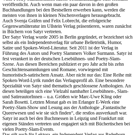
veröffentlicht. Auch wenn man ein paar davon in den großen
Buchhandlungen bei den Bestsellern erwerben kann, werden die
meisten von ihnen in kleinen Nischenverlagen herausgebracht.
Auch Svenja Gräfen und Felix Lobrecht, die erfolgreiche
Gegenwartsliteratur im Ullstein Verlag präsentieren, waren zunächst
in Büchern von Satyr vertreten.
Der Satyr Verlag wurde 2005 in Berlin gegründet, er bezeichnet sich
selbst als ein Independentverlag für urbane Belletristik, Humor,
Satire und Spoken-Word-Literatur. Seit 2011 ist der Verlag in
Führung des Autors und Poetry Slammers Volker Surmann. Satyr ist
fest verankert in der deutschen Lesebühnen- und Poetry-Slam-
Szene. Aus diesen Bereichen publiziert er pro Jahr acht bis zehn
Geschichtensammlungen und Romane, vorwiegend mit
humoristisch-satirischem Ansatz. Aber nicht nur das: Eine Reihe mit
Spoken-Word-Lyrik rundet das Verlagsprofil ab. Eine besondere
Spezialität von Satyr sind thematisch geschlossene Anthologien. An
diesen beteiligen sich eine Vielzahl namhafter Lesebühnen-, Slam-
und SatireautorInnen – u.a. Größen wie Marc-Uwe Kling oder
Sarah Bosetti. Letzten Monat gab es im Erlanger E-Werk eine
Poetry-Slam-Show und Lesung aus der Anthologie „Fantastische
Queerwesen und wie sie sich finden“, die restlos ausverkauft war.
Satyr ist auch bei den Buchmessen in Leipzig und Frankfurt mit
eigenen Ständen vertreten und engagiert sich mit Büchertischen bei
vielen Poetry-Slam-Events.
Das gilt auch für Lektora, ein Independent-Verlag aus Paderborn,