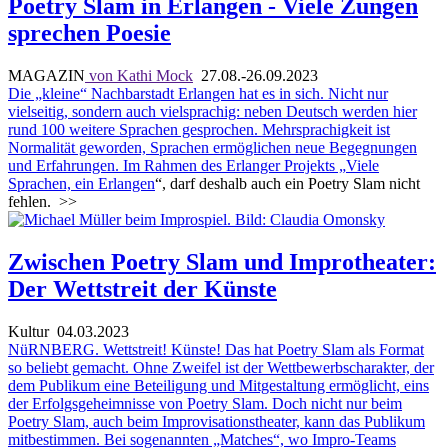
Poetry Slam in Erlangen - Viele Zungen
sprechen Poesie
MAGAZIN
von Kathi Mock
27.08.-26.09.2023
Die „kleine“ Nachbarstadt Erlangen hat es in sich. Nicht nur
vielseitig, sondern auch vielsprachig: neben Deutsch werden hier
rund 100 weitere Sprachen gesprochen. Mehrsprachigkeit ist
Normalität geworden, Sprachen ermöglichen neue Begegnungen
und Erfahrungen. Im Rahmen des Erlanger Projekts „
Viele
Sprachen, ein Erlangen
“, darf deshalb auch ein Poetry Slam nicht
fehlen.
>>
Zwischen Poetry Slam und Improtheater:
Der Wettstreit der Künste
Kultur
04.03.2023
NüRNBERG. Wettstreit! Künste! Das hat Poetry Slam als Format
so beliebt gemacht. Ohne Zweifel ist der Wettbewerbscharakter, der
dem Publikum eine Beteiligung und Mitgestaltung ermöglicht, eins
der Erfolgsgeheimnisse von Poetry Slam. Doch nicht nur beim
Poetry Slam, auch beim Improvisationstheater, kann das Publikum
mitbestimmen. Bei sogenannten „Matches“, wo Impro-Teams