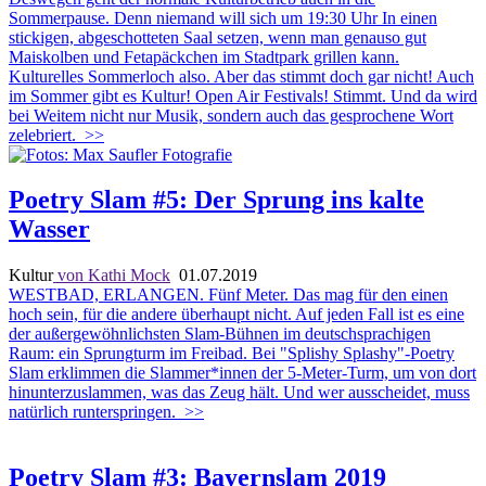
Sommerpause. Denn niemand will sich um 19:30 Uhr In einen
stickigen, abgeschotteten Saal setzen, wenn man genauso gut
Maiskolben und Fetapäckchen im Stadtpark grillen kann.
Kulturelles Sommerloch also. Aber das stimmt doch gar nicht! Auch
im Sommer gibt es Kultur! Open Air Festivals! Stimmt. Und da wird
bei Weitem nicht nur Musik, sondern auch das gesprochene Wort
zelebriert.
>>
Poetry Slam #5: Der Sprung ins kalte
Wasser
Kultur
von Kathi Mock
01.07.2019
WESTBAD, ERLANGEN. Fünf Meter. Das mag für den einen
hoch sein, für die andere überhaupt nicht. Auf jeden Fall ist es eine
der außergewöhnlichsten Slam-Bühnen im deutschsprachigen
Raum: ein Sprungturm im Freibad. Bei "Splishy Splashy"-Poetry
Slam erklimmen die Slammer*innen der 5-Meter-Turm, um von dort
hinunterzuslammen, was das Zeug hält. Und wer ausscheidet, muss
natürlich runterspringen.
>>
Poetry Slam #3: Bayernslam 2019