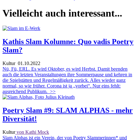
Vielleicht auch interessant...
Kathis Slam Kolumne: Quo vadis Poetry
Slam?
Kultur
01.10.2022
Nü, Fü, ERL. Es wird Oktober, es wird Herbst. Damit beenden
auch die letzten Veranstaltungen ihre Sommerpause und kehren in
die Spielstätten und Regelmäßigkeit zurück. Alles wieder ganz
normal, so wie früher. Corona ist ja „vorbei“. Nur eins fehlt:
ausreichend Publikum.
>>
Poetry Slam #9: SLAM ALPHAS - mehr
Diversität!
Kultur
von Kathi Mock
Slam Alphas ist ein Verein, der von Poetry Slammerinnen* und