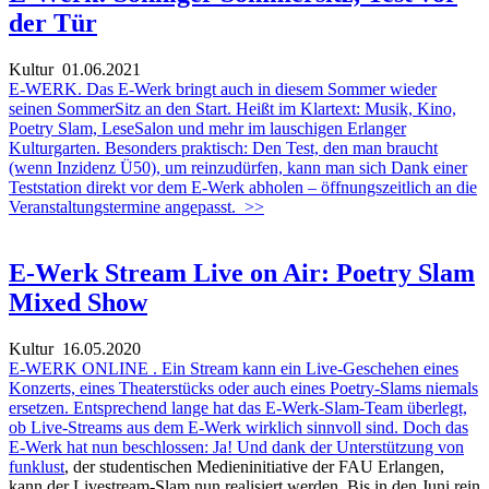
der Tür
Kultur
01.06.2021
E-WERK. Das E-Werk bringt auch in diesem Sommer wieder
seinen SommerSitz an den Start. Heißt im Klartext: Musik, Kino,
Poetry Slam, LeseSalon und mehr im lauschigen Erlanger
Kulturgarten. Besonders praktisch: Den Test, den man braucht
(wenn Inzidenz Ü50), um reinzudürfen, kann man sich Dank einer
Teststation direkt vor dem E-Werk abholen – öffnungszeitlich an die
Veranstaltungstermine angepasst.
>>
E-Werk Stream Live on Air: Poetry Slam
Mixed Show
Kultur
16.05.2020
E-WERK ONLINE . Ein Stream kann ein Live-Geschehen eines
Konzerts, eines Theaterstücks oder auch eines Poetry-Slams niemals
ersetzen. Entsprechend lange hat das E-Werk-Slam-Team überlegt,
ob Live-Streams aus dem E-Werk wirklich sinnvoll sind. Doch das
E-Werk hat nun beschlossen: Ja! Und dank der Unterstützung von
funklust
, der studentischen Medieninitiative der FAU Erlangen,
kann der Livestream-Slam nun realisiert werden. Bis in den Juni rein