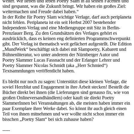
weiter. Wir lieben und leben Poetry Slam in all seinen Facetten und
sind gespannt, was die Zukunft bringt. Wir haben ein großes Ziel:
weitermachen und Freude dabei haben.“
In der Reihe für Poetry Slam wichtige Verlage, darf auch periplaneta
nicht fehlen. Periplaneta ist ein seit Herbst 2007 bestehender
Independent-Verlag und eine Mediengruppe mit Sitz in Berlin-
Prenzlauer Berg. Zu den Grundsätzen des Verlages gehört es
ausdrücklich, dass es keinen eng definierten Programmschwerpunkt
gibt. Der Verlag ist thematisch weit gefächert aufgestellt. Die Edition
„MundWerk“ beschäftigt sich dabei mit Slampoetry, Kabarett und
Bühnenliteratur, wo unter anderem der Nürnberger Autor und
Poetry Slammer Lucas Fassnacht und der Erlanger Lehrer und
Poetry Slammer Nicolas Schmidt (aka „Herr Schmied“)
Textsammlungen veröffentlicht haben.
Es bleibt nur noch zu sagen: Unterstützt diese kleinen Verlage, die
soviel Herzblut und Engagement in ihre Arbeit stecken! Bestellt die
Bücher direkt bei ihnen (die Lieferungen sind genauso fix, wie von
großen Onlineversandhändlern) oder kauft sie direkt Poetry
SlammerInnen bei Veranstaltungen ab, die meisten haben immer ein
paar Exemplare ihrer Werke dabei. So könnt ihr auch gleich einen
Teil von ihnen mitnehmen und wer wollte nicht schon immer ein
bisschen „Poetry Slam“ bei sich zuhause haben?
-----