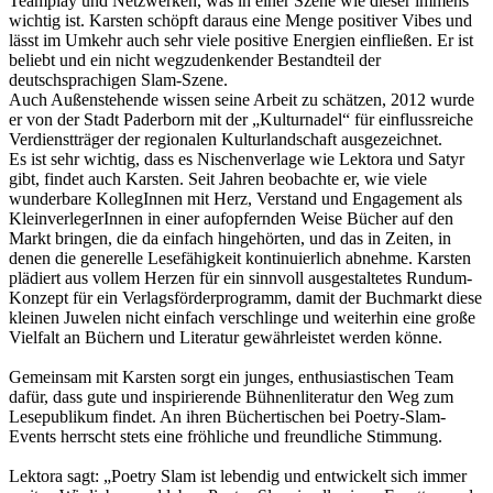
Teamplay und Netzwerken, was in einer Szene wie dieser immens
wichtig ist. Karsten schöpft daraus eine Menge positiver Vibes und
lässt im Umkehr auch sehr viele positive Energien einfließen. Er ist
beliebt und ein nicht wegzudenkender Bestandteil der
deutschsprachigen Slam-Szene.
Auch Außenstehende wissen seine Arbeit zu schätzen, 2012 wurde
er von der Stadt Paderborn mit der „Kulturnadel“ für einflussreiche
Verdienstträger der regionalen Kulturlandschaft ausgezeichnet.
Es ist sehr wichtig, dass es Nischenverlage wie Lektora und Satyr
gibt, findet auch Karsten. Seit Jahren beobachte er, wie viele
wunderbare KollegInnen mit Herz, Verstand und Engagement als
KleinverlegerInnen in einer aufopfernden Weise Bücher auf den
Markt bringen, die da einfach hingehörten, und das in Zeiten, in
denen die generelle Lesefähigkeit kontinuierlich abnehme. Karsten
plädiert aus vollem Herzen für ein sinnvoll ausgestaltetes Rundum-
Konzept für ein Verlagsförderprogramm, damit der Buchmarkt diese
kleinen Juwelen nicht einfach verschlinge und weiterhin eine große
Vielfalt an Büchern und Literatur gewährleistet werden könne.
Gemeinsam mit Karsten sorgt ein junges, enthusiastischen Team
dafür, dass gute und inspirierende Bühnenliteratur den Weg zum
Lesepublikum findet. An ihren Büchertischen bei Poetry-Slam-
Events herrscht stets eine fröhliche und freundliche Stimmung.
Lektora sagt: „Poetry Slam ist lebendig und entwickelt sich immer