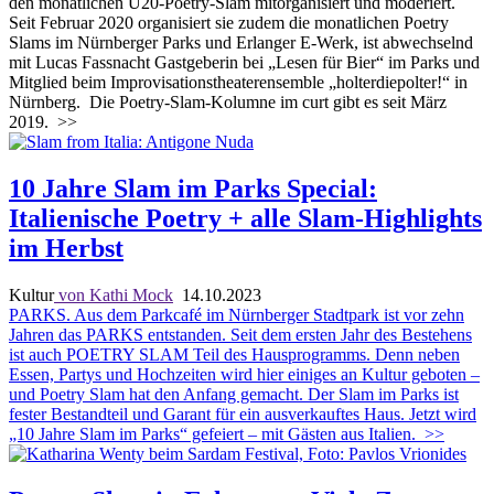
den monatlichen U20-Poetry-Slam mitorganisiert und moderiert.
Seit Februar 2020 organisiert sie zudem die monatlichen Poetry
Slams im Nürnberger Parks und Erlanger E-Werk, ist abwechselnd
mit Lucas Fassnacht Gastgeberin bei „Lesen für Bier“ im Parks und
Mitglied beim Improvisationstheaterensemble „holterdiepolter!“ in
Nürnberg. Die Poetry-Slam-Kolumne im curt gibt es seit März
2019.
>>
10 Jahre Slam im Parks Special:
Italienische Poetry + alle Slam-Highlights
im Herbst
Kultur
von Kathi Mock
14.10.2023
PARKS. Aus dem Parkcafé im Nürnberger Stadtpark ist vor zehn
Jahren das PARKS entstanden. Seit dem ersten Jahr des Bestehens
ist auch POETRY SLAM Teil des Hausprogramms. Denn neben
Essen, Partys und Hochzeiten wird hier einiges an Kultur geboten –
und Poetry Slam hat den Anfang gemacht. Der Slam im Parks ist
fester Bestandteil und Garant für ein ausverkauftes Haus. Jetzt wird
„10 Jahre Slam im Parks“ gefeiert – mit Gästen aus Italien.
>>