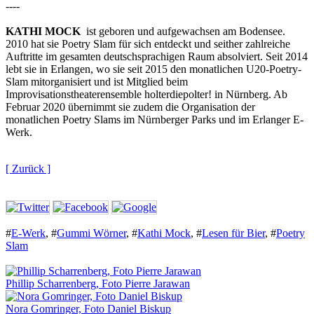
----
KATHI MOCK
ist geboren und aufgewachsen am Bodensee.
2010 hat sie Poetry Slam für sich entdeckt und seither zahlreiche
Auftritte im gesamten deutschsprachigen Raum absolviert. Seit 2014
lebt sie in Erlangen, wo sie seit 2015 den monatlichen U20-Poetry-
Slam mitorganisiert und ist Mitglied beim
Improvisationstheaterensemble holterdiepolter! in Nürnberg. Ab
Februar 2020 übernimmt sie zudem die Organisation der
monatlichen Poetry Slams im Nürnberger Parks und im Erlanger E-
Werk.
[ Zurück ]
#
E-Werk
,
#
Gummi Wörner
,
#
Kathi Mock
,
#
Lesen für Bier
,
#
Poetry
Slam
Phillip Scharrenberg, Foto Pierre Jarawan
Nora Gomringer, Foto Daniel Biskup