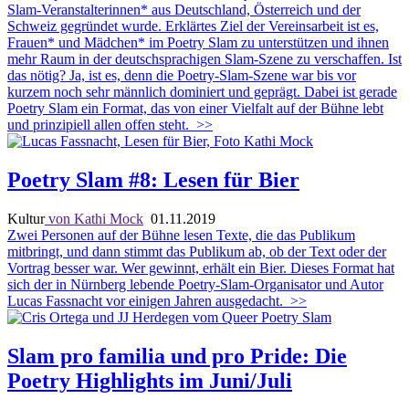
Slam-Veranstalterinnen* aus Deutschland, Österreich und der
Schweiz gegründet wurde. Erklärtes Ziel der Vereinsarbeit ist es,
Frauen* und Mädchen* im Poetry Slam zu unterstützen und ihnen
mehr Raum in der deutschsprachigen Slam-Szene zu verschaffen. Ist
das nötig? Ja, ist es, denn die Poetry-Slam-Szene war bis vor
kurzem noch sehr männlich dominiert und geprägt. Dabei ist gerade
Poetry Slam ein Format, das von einer Vielfalt auf der Bühne lebt
und prinzipiell allen offen steht.
>>
Poetry Slam #8: Lesen für Bier
Kultur
von Kathi Mock
01.11.2019
Zwei Personen auf der Bühne lesen Texte, die das Publikum
mitbringt, und dann stimmt das Publikum ab, ob der Text oder der
Vortrag besser war. Wer gewinnt, erhält ein Bier. Dieses Format hat
sich der in Nürnberg lebende Poetry-Slam-Organisator und Autor
Lucas Fassnacht vor einigen Jahren ausgedacht.
>>
Slam pro familia und pro Pride: Die
Poetry Highlights im Juni/Juli