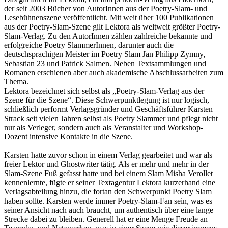
der seit 2003 Bücher von AutorInnen aus der Poetry-Slam- und
Lesebühnenszene veröffentlicht. Mit weit über 100 Publikationen
aus der Poetry-Slam-Szene gilt Lektora als weltweit größter Poetry-
Slam-Verlag. Zu den AutorInnen zählen zahlreiche bekannte und
erfolgreiche Poetry SlammerInnen, darunter auch die
deutschsprachigen Meister im Poetry Slam Jan Philipp Zymny,
Sebastian 23 und Patrick Salmen. Neben Textsammlungen und
Romanen erschienen aber auch akademische Abschlussarbeiten zum
Thema.
Lektora bezeichnet sich selbst als „Poetry-Slam-Verlag aus der
Szene für die Szene“. Diese Schwerpunktlegung ist nur logisch,
schließlich performt Verlagsgründer und Geschäftsführer Karsten
Strack seit vielen Jahren selbst als Poetry Slammer und pflegt nicht
nur als Verleger, sondern auch als Veranstalter und Workshop-
Dozent intensive Kontakte in die Szene.
Karsten hatte zuvor schon in einem Verlag gearbeitet und war als
freier Lektor und Ghostwriter tätig. Als er mehr und mehr in der
Slam-Szene Fuß gefasst hatte und bei einem Slam Misha Verollet
kennenlernte, fügte er seiner Textagentur Lektora kurzerhand eine
Verlagsabteilung hinzu, die fortan den Schwerpunkt Poetry Slam
haben sollte. Karsten werde immer Poetry-Slam-Fan sein, was es
seiner Ansicht nach auch braucht, um authentisch über eine lange
Strecke dabei zu bleiben. Generell hat er eine Menge Freude an