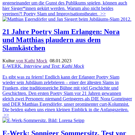
gegeneinander um die Gunst des Publikums spielen, können auch
hier Sieger*innen gekürt werden. Warum also nicht beides
vereinen?! Poetry Slam und Improvisationstheater.
>>
21 Jahre Poetry Slam Erlangen: Nora
und Matthias plaudern aus dem
Slamkästchen
Kultur
von Kathi Mock
08.01.2023
E-WERK.
Interview und Text: Kathi Mock
Es gibt was zu feiern! Endlich kann der Erlanger Poetry Slam
wieder sein Jubiläum zelebrieren – einer der ältesten Slams in
Franken, eine traditionsreiche Bühne mit viel Geschichte und
Geschichten. Den ersten Poetry Slam vor 21 Jahren gewannen
gleich zwei Personen: niemand Geringeres als DIE Nora Gomringer
und DER Matthias Egersdörfer, unser prominenter curt-Kolumnist.
Die beiden gaben uns einen kleinen Einblick in die Anfangszeiten.
>>
E-Werk: Sonniger Sommersitz, Test vor