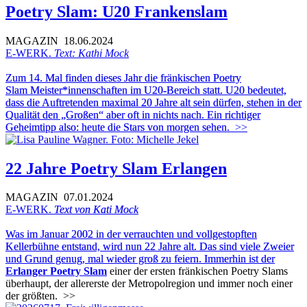
Poetry Slam: U20 Frankenslam
MAGAZIN
18.06.2024
E-WERK.
Text: Kathi Mock
Zum 14. Mal finden dieses Jahr die fränkischen Poetry
Slam
Meister*innenschaften im U20-Bereich statt.
U20 bedeutet,
dass die Auftretenden maximal 20 Jahre alt sein dürfen, stehen in der
Qualität den „Großen“ aber oft in nichts nach. Ein richtiger
Geheimtipp also: heute die Stars von morgen sehen.
>>
22 Jahre Poetry Slam Erlangen
MAGAZIN
07.01.2024
E-WERK.
Text von Kati Mock
Was im Januar 2002 in der verrauchten und vollgestopften
Kellerbühne entstand, wird nun 22 Jahre alt. Das sind viele Zweier
und Grund genug, mal wieder groß zu feiern. Immerhin ist der
Erlanger Poetry Slam
einer der ersten fränkischen Poetry Slams
überhaupt, der allererste der Metropolregion und immer noch einer
der größten.
>>