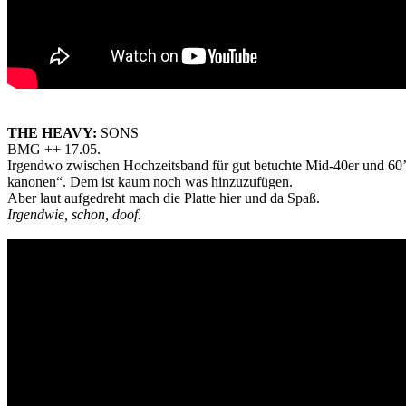
THE HEAVY:
SONS
BMG ++ 17.05.
Irgendwo zwischen Hochzeitsband für gut betuchte Mid-40er und 60’s
kanonen“. Dem ist kaum noch was hinzuzufügen.
Aber laut aufgedreht mach die Platte hier und da Spaß.
Irgendwie, schon, doof.