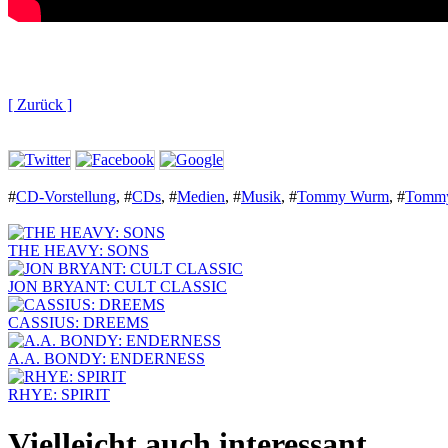
[ Zurück ]
#
CD-Vorstellung
,
#
CDs
,
#
Medien
,
#
Musik
,
#
Tommy Wurm
,
#
Tommy
THE HEAVY: SONS
JON BRYANT: CULT CLASSIC
CASSIUS: DREEMS
A.A. BONDY: ENDERNESS
RHYE: SPIRIT
Vielleicht auch interessant...