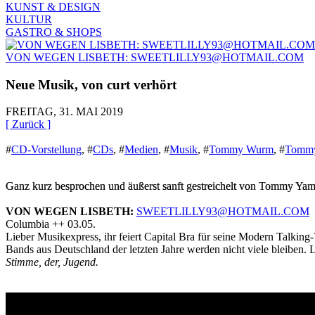
KUNST & DESIGN
KULTUR
GASTRO & SHOPS
VON WEGEN LISBETH: SWEETLILLY93@HOTMAIL.COM
Neue Musik, von curt verhört
FREITAG, 31. MAI 2019
[ Zurück ]
#
CD-Vorstellung
,
#
CDs
,
#
Medien
,
#
Musik
,
#
Tommy Wurm
,
#
Tommy
Ganz kurz besprochen und äußerst sanft gestreichelt von Tommy Ya
VON WEGEN LISBETH:
SWEETLILLY93@HOTMAIL.COM
Columbia ++ 03.05.
Lieber Musikexpress, ihr feiert Capital Bra für seine Modern Talki
Bands aus Deutschland der letzten Jahre werden nicht viele bleiben. L
Stimme, der, Jugend.