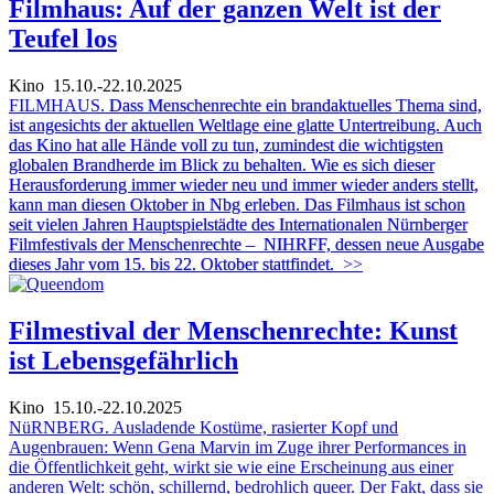
Filmhaus: Auf der ganzen Welt ist der
Teufel los
Kino
15.10.-22.10.2025
FILMHAUS.
Dass Menschenrechte ein brandaktuelles Thema sind,
ist angesichts der aktuellen Weltlage eine glatte Untertreibung. Auch
das Kino hat alle Hände voll zu tun, zumindest die wichtigsten
globalen Brandherde im Blick zu behalten. Wie es sich dieser
Herausforderung immer wieder neu und immer wieder anders stellt,
kann man diesen Oktober in Nbg erleben. Das Filmhaus ist schon
seit vielen Jahren Hauptspielstädte des Internationalen Nürnberger
Filmfestivals der Menschenrechte – NIHRFF, dessen neue Ausgabe
dieses Jahr vom 15. bis 22. Oktober stattfindet.
>>
Filmestival der Menschenrechte: Kunst
ist Lebensgefährlich
Kino
15.10.-22.10.2025
NüRNBERG. Ausladende Kostüme, rasierter Kopf und
Augenbrauen: Wenn Gena Marvin im Zuge ihrer Performances in
die Öffentlichkeit geht, wirkt sie wie eine Erscheinung aus einer
anderen Welt: schön, schillernd, bedrohlich queer. Der Fakt, dass sie