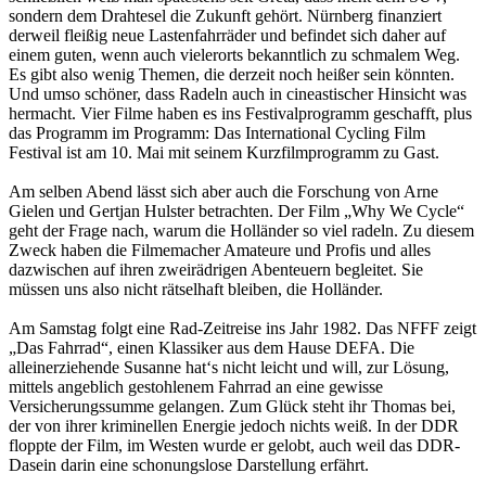
sondern dem Drahtesel die Zukunft gehört. Nürnberg finanziert
derweil fleißig neue Lastenfahrräder und befindet sich daher auf
einem guten, wenn auch vielerorts bekanntlich zu schmalem Weg.
Es gibt also wenig Themen, die derzeit noch heißer sein könnten.
Und umso schöner, dass Radeln auch in cineastischer Hinsicht was
hermacht. Vier Filme haben es ins Festivalprogramm geschafft, plus
das Programm im Programm: Das International Cycling Film
Festival ist am 10. Mai mit seinem Kurzfilmprogramm zu Gast.
Am selben Abend lässt sich aber auch die Forschung von Arne
Gielen und Gertjan Hulster betrachten. Der Film „Why We Cycle“
geht der Frage nach, warum die Holländer so viel radeln. Zu diesem
Zweck haben die Filmemacher Amateure und Profis und alles
dazwischen auf ihren zweirädrigen Abenteuern begleitet. Sie
müssen uns also nicht rätselhaft bleiben, die Holländer.
Am Samstag folgt eine Rad-Zeitreise ins Jahr 1982. Das NFFF zeigt
„Das Fahrrad“, einen Klassiker aus dem Hause DEFA. Die
alleinerziehende Susanne hat‘s nicht leicht und will, zur Lösung,
mittels angeblich gestohlenem Fahrrad an eine gewisse
Versicherungssumme gelangen. Zum Glück steht ihr Thomas bei,
der von ihrer kriminellen Energie jedoch nichts weiß. In der DDR
floppte der Film, im Westen wurde er gelobt, auch weil das DDR-
Dasein darin eine schonungslose Darstellung erfährt.