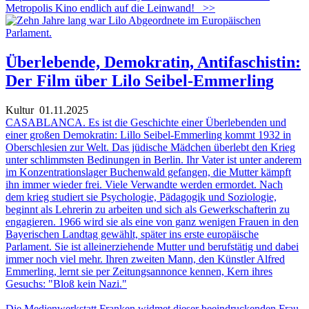
Metropolis Kino endlich auf die Leinwand!
>>
Überlebende, Demokratin, Antifaschistin:
Der Film über Lilo Seibel-Emmerling
Kultur
01.11.2025
CASABLANCA. Es ist die Geschichte einer Überlebenden und
einer großen Demokratin: Lillo Seibel-Emmerling kommt 1932 in
Oberschlesien zur Welt. Das jüdische Mädchen überlebt den Krieg
unter schlimmsten Bedinungen in Berlin. Ihr Vater ist unter anderem
im Konzentrationslager Buchenwald gefangen, die Mutter kämpft
ihn immer wieder frei. Viele Verwandte werden ermordet. Nach
dem krieg studiert sie Psychologie, Pädagogik und Soziologie,
beginnt als Lehrerin zu arbeiten und sich als Gewerkschafterin zu
engagieren. 1966 wird sie als eine von ganz wenigen Frauen in den
Bayerischen Landtag gewählt, später ins erste europäische
Parlament. Sie ist alleinerziehende Mutter und berufstätig und dabei
immer noch viel mehr. Ihren zweiten Mann, den Künstler Alfred
Emmerling, lernt sie per Zeitungsannonce kennen, Kern ihres
Gesuchs: "Bloß kein Nazi."
Die Medienwerkstatt Franken widmet dieser beeindruckenden Frau