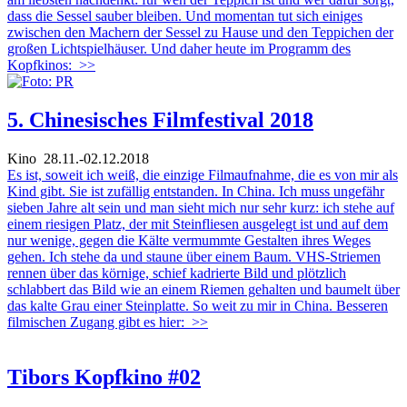
dass die Sessel sauber bleiben. Und momentan tut sich einiges
zwischen den Machern der Sessel zu Hause und den Teppichen der
großen Lichtspielhäuser. Und daher heute im Programm des
Kopfkinos:
>>
5. Chinesisches Filmfestival 2018
Kino
28.11.-02.12.2018
Es ist, soweit ich weiß, die einzige Filmaufnahme, die es von mir als
Kind gibt. Sie ist zufällig entstanden. In China. Ich muss ungefähr
sieben Jahre alt sein und man sieht mich nur sehr kurz: ich stehe auf
einem riesigen Platz, der mit Steinfliesen ausgelegt ist und auf dem
nur wenige, gegen die Kälte vermummte Gestalten ihres Weges
gehen. Ich stehe da und staune über einem Baum. VHS-Striemen
rennen über das körnige, schief kadrierte Bild und plötzlich
schlabbert das Bild wie an einem Riemen gehalten und baumelt über
das kalte Grau einer Steinplatte. So weit zu mir in China. Besseren
filmischen Zugang gibt es hier:
>>
Tibors Kopfkino #02