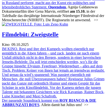
in Russland performt, macht aus der Kunst ein politisches und
lebensbedrohliches Statement.
Queendom
, Agnija Galdanowas
Dokumentarfilm über Gena Marvin, eröffnet
am 15.10.
in der
Tafelhalle das diesjährige Internationale Nürnberger Filmfestival der
Menschenrechte (NIHRFF). Die Regisseurin ist anwesend.
>>
Filmdebüt: Zweigstelle
Kino
09.10.2025
IM KINO. Resi und ihre drei Kumpels wollten eigentlich nur
gemütlich in die Alpen fahren – und zack, landen sie nach einem
Unfall plötzlich nicht in den Bergen, sondern in einer bayerischen
Jenseits-Behörde. Da soll jetzt entschieden werden, wo’s für die
Gruppe hingeht: Elysium, Fegefeuer, Wiedergeburt – alles auf dem
Tisch. Problem: Keiner von ihnen hat jemals an irgendwas geglaubt.
Und genau da wird’s spannend: Was passiert eigentlich mit
Menschen, die null Überzeugungen haben? Regisseur Julius Grimm
packt das Ganze mit ordentlich Humor und einem Gespür für das
Schräge in sein Kinofilmdebüt. Vor der Kamera stehen die jungen
Talente mit bekannten Gesichtern wie Rick Kavanian, Rainer Bock,
Luise Kinseher und Maxi Schafroth.
Der passende Soundtrack kommt von
ROY BIANCO & DIE
ABBRUNZATI BOYS
. Allein damit hat Julius uns!
>>