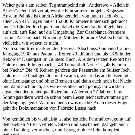
Weiter geht‘s am selben Tag strampelnd mit „Anderswo – Allein in
Afrika“. Der Titel verrät, wo die Fahrradreise hingeht. Regisseur
Anselm Pahnke ist durch Afrika geradelt, von unten nach oben,
allein. An 415 Tagen hat er 15.000 Kilometer hinter sich gebracht
und 15 Länder durchquert und dabei die Kamera drauf gehalten –
auf sich, aufs Rad, auf die Umgebung. Zur Casablanca-Premiere
kommt Anselm nach Nürnberg. Mit dem Fahrrad? Wahrscheinlich,
vielleicht, wir wissen es nicht.
Noch so ein Irrer markiert den Festival-Abschluss: Giuliano Calore,
Jahrgang 1938, aus Padua ist Extrem-Radfahrer und als „König der
Rekorde“ Dauergast im Guiness-Buch. Aus dem letzten Rekord hat
Calore einen Film gemacht, „48 Tornanti di Notte“ – „48 Kehren
bei Nacht.“ Die 48 Kehren gehören der Passstraße am Stilfser Joch.
Calore ist sie hinabgeradelt und zwar so, wie er das am liebsten tut:
ohne Lenkstange und ohne Bremsen und dann auch noch bei Nacht
und dann auch noch, als wäre das alles nicht genug, im wirklich
ausreichenden rentenqualifizierenden Alter von 77 Jahren. Uns
Sonntagsradlern wird da schon beim Lesen leicht schwummerig in
der Magengegend. Warum einer so was macht? Auch dieser Frage
geht die Dokumentation von Fabrizio Lussu nach.
Von gemütlich bis waghalsig ist also jegliche Fahrradbewegung auf
dem siebten NFFF vertreten. Sitzen und zuschauen, das geht auch
ohne Training, verprochen, und ist sogar ohne Helm komplett