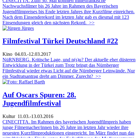
CINECITTA. Zum 30. Mal konnten mittelfränkische
Nachwuchsfilmer bis 26 Jahre im Rahmen des Bayerischen
Jugendfilmpreises bis Ende letzten Jahres ihre Kurzfilme einreichen.
Nach dem Einsenderekord im letzten Jahr gab es diesmal mit 123
Einsendungen gleich den nächsten Rekord.
>>
Filmfestival Türkei Deutschland #22
Kino
04.03.-12.03.2017
NüRNBERG. Kritische Lage, und n(s)u? Der aktuelle eher düsteren
Entwicklung in der Türkei zum Trotz bringt das Nürnberger
Filmfestival wieder etwas Licht auf die Nürnberger Leinwände. Nur
ein Stadtratsantrag dreht am Dimmer. Zurecht?
>>
Auf Oscars Spuren: 28.
Jugendfilmfestival
Kultur
11.03.-13.03.2016
CINECITTA. Im Rahmen des bayerischen Jugendfilmpreis haben
junge Filmemacher/innen bis 26 Jahre im letzten Jahr wieder ihre
neuesten Kurzfilmproduktionen eingereicht. Im März findet nun das