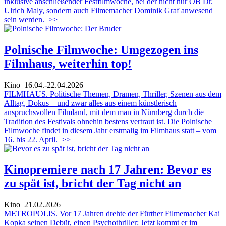
inklusive anschließender Festfilmwoche, bei der nicht nur OB Dr.
Ulrich Maly, sondern auch Filmemacher Dominik Graf anwesend
sein werden.
>>
Polnische Filmwoche: Umgezogen ins
Filmhaus, weiterhin top!
Kino
16.04.-22.04.2026
FILMHAUS. Politische Themen, Dramen, Thriller, Szenen aus dem
Alltag, Dokus – und zwar alles aus einem künstlerisch
anspruchsvollen Filmland, mit dem man in Nürnberg durch die
Tradition des Festivals ohnehin bestens vertraut ist. Die Polnische
Filmwoche findet in diesem Jahr erstmalig im Filmhaus statt – vom
16. bis 22. April.
>>
Kinopremiere nach 17 Jahren: Bevor es
zu spät ist, bricht der Tag nicht an
Kino
21.02.2026
METROPOLIS. Vor 17 Jahren drehte der Fürther Filmemacher Kai
Kopka seinen Debüt, einen Psychothriller: Jetzt kommt er im