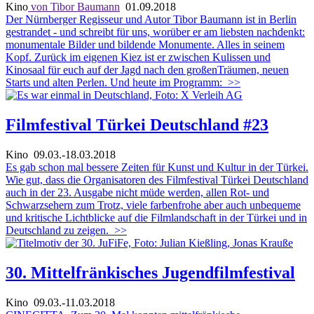
Kino
von Tibor Baumann
01.09.2018
Der Nürnberger Regisseur und Autor Tibor Baumann ist in Berlin
gestrandet - und schreibt für uns, worüber er am liebsten nachdenkt:
monumentale Bilder und bildende Monumente. Alles in seinem
Kopf. Zurück im eigenen Kiez ist er zwischen Kulissen und
Kinosaal für euch auf der Jagd nach den großenTräumen, neuen
Starts und alten Perlen. Und heute im Programm:
>>
Filmfestival Türkei Deutschland #23
Kino
09.03.-18.03.2018
Es gab schon mal bessere Zeiten für Kunst und Kultur in der Türkei.
Wie gut, dass die Organisatoren des Filmfestival Türkei Deutschland
auch in der 23. Ausgabe nicht müde werden, allen Rot- und
Schwarzsehern zum Trotz, viele farbenfrohe aber auch unbequeme
und kritische Lichtblicke auf die Filmlandschaft in der Türkei und in
Deutschland zu zeigen.
>>
30. Mittelfränkisches Jugendfilmfestival
Kino
09.03.-11.03.2018