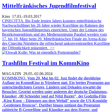
Mittelfränkisches Jugendfilmfestival
Kino
17.03.-19.03.2017
CINECITTA. Bis Ende letzten Jahres konnten mittelfränkische
Nachwuchsfilmer bis 26 Jahre wieder Kurzfilme im Rahmen des
bayerischen Jugendfilmpreises einreichen. Unter der Leitung des
Bezirksjugendrings und des Medienzentrums Parabol werden vom
17. bis 19. März beim 29. Mittelfränkischen Finale im Arena-Kino
des Cinecitta Nürnberg die erfrischend unkonventionellen Kurzfilme
der Öffentlichkeit präsentiert.
>>
Trashfilm Festival im KommKino
MAGAZIN
29.05.-02.06.2024
KOMMKINO.
Vom 29. Mai bis 02. Juni findet die diesjährige
Auflage im KommKino in Nürnberg statt. Ein breites Programm aus
unterschiedlichsten Genres, Ländern und Dekaden erwartet die
Besucher. Gezeigt werden unter anderem der deutsche Dadaismus-
Klassiker „00 Schneider jagd auf Nihil Baxter", der Godzilla-Film
„King Kong – Dämonen aus dem Weltall" sowie die US-Komödie
„Gentlemen Broncos". Darüber hinaus umfasst das Programm
zahlreiche B-Genrefilme und Klassiker aus dem Horror- und