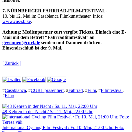
risikofrei.
7. NÜRNBERGER FAHRRAD-FILM-FESTIVAL.
10. bis 12. Mai im Casablanca Filmkunsttheater. Infos:
www.casa.bike
.
.
Achtung: Medienpartner curt vergibt Tickets. Einfach eine E-
Mail mit dem Betreff “Fahrradfilmfestival” an
gewinnen@curt.de
senden und Daumen drücken.
Einsendeschluß ist der 9. Mai.
[ Zurück ]
#
Casablanca
,
#
CURT präsentiert
,
#
Fahrrad
,
#
Film
,
#
Filmfestival
,
#
Kino
48 Kehren in der Nacht / Sa. 11. Mai, 22:00 Uhr
International Cycling Film Festival / Fr. 10. Mai, 21:00 Uhr. Foto: