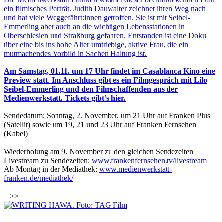
ein filmisches Porträt. Judith Dauwalter zeichnet ihren Weg nach
und hat viele Weggefährt:innen getroffen. Sie ist mit Seibel-
Emmerling aber auch an die wichtigen Lebensstationen in
Oberschlesien und Straßburg gefahren. Entstanden ist eine Doku
über eine bis ins hohe Alter umtriebige, aktive Frau, die ein
mutmachendes Vorbild in Sachen Haltung ist.
Am Samstag, 01.11. um 17 Uhr findet im Casablanca Kino eine
Preview statt
.
Im Anschluss gibt es ein Filmgespräch mit Lilo
Seibel-Emmerling und den Filmschaffenden aus der
Medienwerkstatt.
Tickets gibt’s hier.
Sendedatum: Sonntag, 2. November, um 21 Uhr auf Franken Plus
(Satellit) sowie um 19, 21 und 23 Uhr auf Franken Fernsehen
(Kabel)
Wiederholung am 9. November zu den gleichen Sendezeiten
Livestream zu Sendezeiten:
www.frankenfernsehen.tv/livestream
Ab Montag in der Mediathek:
www.medienwerkstatt-
franken.de/mediathek/
>>