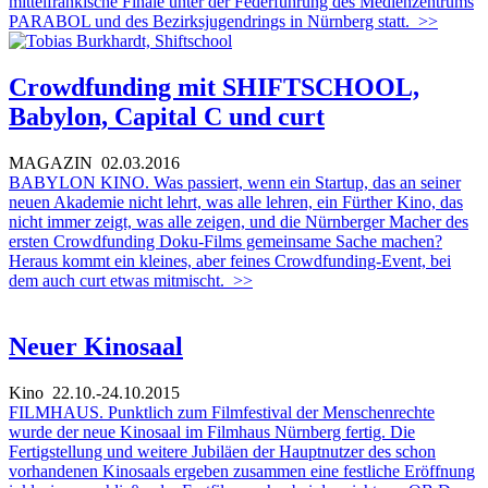
mittelfränkische Finale unter der Federführung des Medienzentrums
PARABOL und des Bezirksjugendrings in Nürnberg statt.
>>
Crowdfunding mit SHIFTSCHOOL,
Babylon, Capital C und curt
MAGAZIN
02.03.2016
BABYLON KINO. Was passiert, wenn ein Startup, das an seiner
neuen Akademie nicht lehrt, was alle lehren, ein Fürther Kino, das
nicht immer zeigt, was alle zeigen, und die Nürnberger Macher des
ersten Crowdfunding Doku-Films gemeinsame Sache machen?
Heraus kommt ein kleines, aber feines Crowdfunding-Event, bei
dem auch curt etwas mitmischt.
>>
Neuer Kinosaal
Kino
22.10.-24.10.2015
FILMHAUS. Punktlich zum Filmfestival der Menschenrechte
wurde der neue Kinosaal im Filmhaus Nürnberg fertig. Die
Fertigstellung und weitere Jubiläen der Hauptnutzer des schon
vorhandenen Kinosaals ergeben zusammen eine festliche Eröffnung