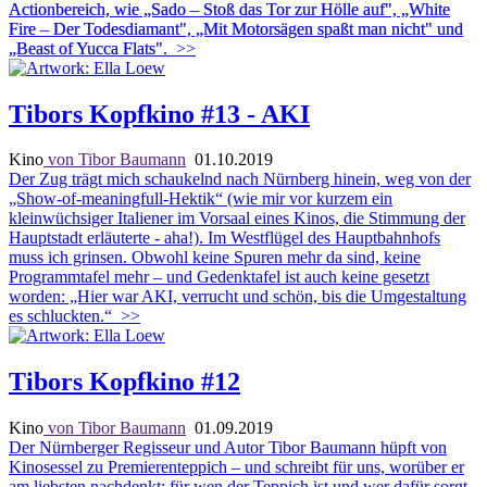
Actionbereich, wie „Sado – Stoß das Tor zur Hölle auf", „White
Fire – Der Todesdiamant", „Mit Motorsägen spaßt man nicht" und
„Beast of Yucca Flats".
>>
Tibors Kopfkino #13 - AKI
Kino
von Tibor Baumann
01.10.2019
Der Zug trägt mich schaukelnd nach Nürnberg hinein, weg von der
„Show-of-meaningfull-Hektik“ (wie mir vor kurzem ein
kleinwüchsiger Italiener im Vorsaal eines Kinos, die Stimmung der
Hauptstadt erläuterte - aha!). Im Westflügel des Hauptbahnhofs
muss ich grinsen. Obwohl keine Spuren mehr da sind, keine
Programmtafel mehr – und Gedenktafel ist auch keine gesetzt
worden: „Hier war AKI, verrucht und schön, bis die Umgestaltung
es schluckten.“
>>
Tibors Kopfkino #12
Kino
von Tibor Baumann
01.09.2019
Der Nürnberger Regisseur und Autor Tibor Baumann hüpft von
Kinosessel zu Premierenteppich – und schreibt für uns, worüber er
am liebsten nachdenkt: für wen der Teppich ist und wer dafür sorgt,