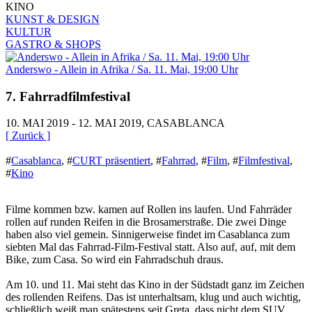
KINO
KUNST & DESIGN
KULTUR
GASTRO & SHOPS
Anderswo - Allein in Afrika / Sa. 11. Mai, 19:00 Uhr
7. Fahrradfilmfestival
10. MAI 2019 - 12. MAI 2019, CASABLANCA
[ Zurück ]
#
Casablanca
,
#
CURT präsentiert
,
#
Fahrrad
,
#
Film
,
#
Filmfestival
,
#
Kino
Filme kommen bzw. kamen auf Rollen ins laufen. Und Fahrräder
rollen auf runden Reifen in die Brosamerstraße. Die zwei Dinge
haben also viel gemein. Sinnigerweise findet im Casablanca zum
siebten Mal das Fahrrad-Film-Festival statt. Also auf, auf, mit dem
Bike, zum Casa. So wird ein Fahrradschuh draus.
Am 10. und 11. Mai steht das Kino in der Südstadt ganz im Zeichen
des rollenden Reifens. Das ist unterhaltsam, klug und auch wichtig,
schließlich weiß man spätestens seit Greta, dass nicht dem SUV,