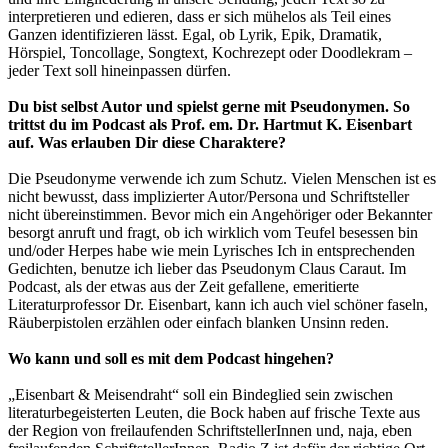
interpretieren und edieren, dass er sich mühelos als Teil eines
Ganzen identifizieren lässt. Egal, ob Lyrik, Epik, Dramatik,
Hörspiel, Toncollage, Songtext, Kochrezept oder Doodlekram –
jeder Text soll hineinpassen dürfen.
Du bist selbst Autor und spielst gerne mit Pseudonymen. So
trittst du im Podcast als Prof. em. Dr. Hartmut K. Eisenbart
auf. Was erlauben Dir diese Charaktere?
Die Pseudonyme verwende ich zum Schutz. Vielen Menschen ist es
nicht bewusst, dass implizierter Autor/Persona und Schriftsteller
nicht übereinstimmen. Bevor mich ein Angehöriger oder Bekannter
besorgt anruft und fragt, ob ich wirklich vom Teufel besessen bin
und/oder Herpes habe wie mein Lyrisches Ich in entsprechenden
Gedichten, benutze ich lieber das Pseudonym Claus Caraut. Im
Podcast, als der etwas aus der Zeit gefallene, emeritierte
Literaturprofessor Dr. Eisenbart, kann ich auch viel schöner faseln,
Räuberpistolen erzählen oder einfach blanken Unsinn reden.
Wo kann und soll es mit dem Podcast hingehen?
„Eisenbart & Meisendraht“ soll ein Bindeglied sein zwischen
literaturbegeisterten Leuten, die Bock haben auf frische Texte aus
der Region von freilaufenden SchriftstellerInnen und, naja, eben