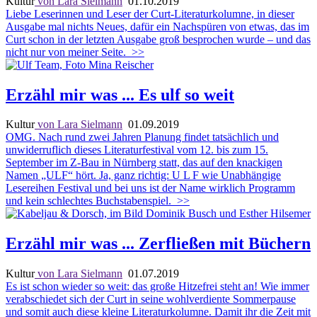
Kultur
von Lara Sielmann
01.10.2019
Liebe Leserinnen und Leser der Curt-Literaturkolumne, in dieser
Ausgabe mal nichts Neues, dafür ein Nachspüren von etwas, das im
Curt schon in der letzten Ausgabe groß besprochen wurde – und das
nicht nur von meiner Seite.
>>
Erzähl mir was ... Es ulf so weit
Kultur
von Lara Sielmann
01.09.2019
OMG. Nach rund zwei Jahren Planung findet tatsächlich und
unwiderruflich dieses Literaturfestival vom 12. bis zum 15.
September im Z-Bau in Nürnberg statt, das auf den knackigen
Namen „ULF“ hört. Ja, ganz richtig: U L F wie Unabhängige
Lesereihen Festival und bei uns ist der Name wirklich Programm
und kein schlechtes Buchstabenspiel.
>>
Erzähl mir was ... Zerfließen mit Büchern
Kultur
von Lara Sielmann
01.07.2019
Es ist schon wieder so weit: das große Hitzefrei steht an! Wie immer
verabschiedet sich der Curt in seine wohlverdiente Sommerpause
und somit auch diese kleine Literaturkolumne. Damit ihr die Zeit mit