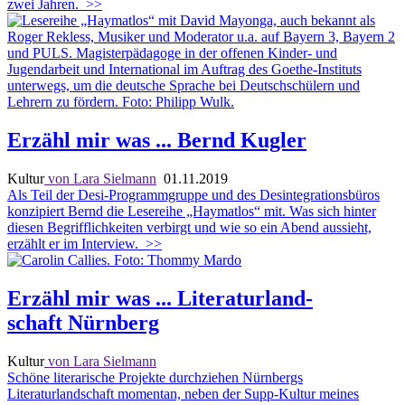
zwei Jahren.
>>
Erzähl mir was ... Bernd Kugler
Kultur
von Lara Sielmann
01.11.2019
Als Teil der Desi-Programmgruppe und des Desintegrationsbüros
konzipiert Bernd die Lesereihe „Haymatlos“ mit. Was sich hinter
diesen Begrifflichkeiten verbirgt und wie so ein Abend aussieht,
erzählt er im Interview.
>>
Erzähl mir was ... Literaturland-
schaft Nürnberg
Kultur
von Lara Sielmann
Schöne literarische Projekte durchziehen Nürnbergs
Literaturlandschaft momentan, neben der Supp-Kultur meines