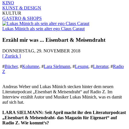
KINO
KUNST & DESIGN
KULTUR
GASTRO & SHOPS
Lukas Münich als sein alter ego Claus Caraut
Erzähl mir was ... Eisenbart & Meisendraht
DONNERSTAG, 29. NOVEMBER 2018
[ Zurück ]
#
Bücher
,
#
Kolumne
,
#
Lara Sielmann
,
#
Lesung
,
#
Literatur
,
#
Radio
Z
Andreas Weber und Lukas Münich stecken hinter dem neuen
Literaturpodcast „Eisenbart & Meisendraht“ auf Radio Z. Im
Interview erzählt Autor und Musiker Lukas Münich, was es damit
auf sich hat.
LARA SIELMANN: Seit April macht ihr den Literaturpodcast
„Eisenbart & Meisendraht- das Magazin für Eigenart“ auf
Radio Z. Wie kommt‘s?