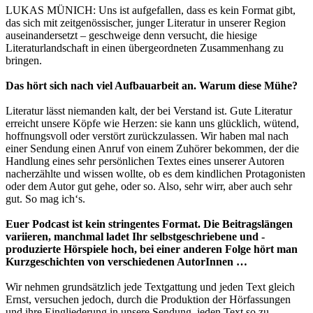
LUKAS MÜNICH: Uns ist aufgefallen, dass es kein Format gibt,
das sich mit zeitgenössischer, junger Literatur in unserer Region
auseinandersetzt – geschweige denn versucht, die hiesige
Literaturlandschaft in einen übergeordneten Zusammenhang zu
bringen.
Das hört sich nach viel Aufbauarbeit an. Warum diese Mühe?
Literatur lässt niemanden kalt, der bei Verstand ist. Gute Literatur
erreicht unsere Köpfe wie Herzen: sie kann uns glücklich, wütend,
hoffnungsvoll oder verstört zurückzulassen. Wir haben mal nach
einer Sendung einen Anruf von einem Zuhörer bekommen, der die
Handlung eines sehr persönlichen Textes eines unserer Autoren
nacherzählte und wissen wollte, ob es dem kindlichen Protagonisten
oder dem Autor gut gehe, oder so. Also, sehr wirr, aber auch sehr
gut. So mag ich‘s.
Euer Podcast ist kein stringentes Format. Die Beitragslängen
variieren, manchmal ladet Ihr selbstgeschriebene und -
produzierte Hörspiele hoch, bei einer anderen Folge hört man
Kurzgeschichten von verschiedenen AutorInnen …
Wir nehmen grundsätzlich jede Textgattung und jeden Text gleich
Ernst, versuchen jedoch, durch die Produktion der Hörfassungen
und ihre Eingliederung in unsere Sendung, jeden Text so zu