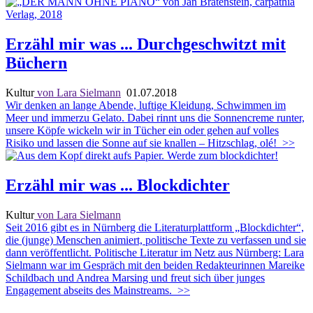
Erzähl mir was ... Durchgeschwitzt mit
Büchern
Kultur
von Lara Sielmann
01.07.2018
Wir denken an lange Abende, luftige Kleidung, Schwimmen im
Meer und immerzu Gelato. Dabei rinnt uns die Sonnencreme runter,
unsere Köpfe wickeln wir in Tücher ein oder gehen auf volles
Risiko und lassen die Sonne auf sie knallen – Hitzschlag, olé!
>>
Erzähl mir was ... Blockdichter
Kultur
von Lara Sielmann
Seit 2016 gibt es in Nürnberg die Literaturplattform „Blockdichter“,
die (junge) Menschen animiert, politische Texte zu verfassen und sie
dann veröffentlicht. Politische Literatur im Netz aus Nürnberg: Lara
Sielmann war im Gespräch mit den beiden Redakteurinnen Mareike
Schildbach und Andrea Marsing und freut sich über junges
Engagement abseits des Mainstreams.
>>