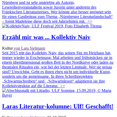
Nürnberg und ist sehr umtriebig als Autorin,
Lesereihenveranstalterin sowie Jurorin unter anderem des
Fränkischen Literaturpreises. Wer könnte also besser geeignet sein
für einen Gastbeitrag zum Thema „Nürnberger Literaturlandschaft“
– formt Madeleine diese doch seit Jahrzehnten mit.
>>
Erzähl mir was ... Kollektiv Naiv
Kultur
von Lara Sielmann
Seit 2015 tritt das Kollektiv Naiv, das seinen Sitz im Heizhaus hat,
immer wieder in Erscheinung: Mal arbeiten und frühstsücken sie in
einem überdimensional großen Bett in der Nordkurve oder laden zu
theatralen Ritualen ein, wie bei der letzten Liminale. Wer sie genau
sind? Unwichtig. Geht es ihnen eben nicht um individuelle Kunst,
sondern um die gemeinsame. In ihren Schreibprojekten
„Schwarmschreiben“ und „Schwarmlesen“ adaptieren sie ihre
Kollektivstruktur auf die Literatur.
>>
Laras Literatur-kolumne: Ulf! Geschafft!