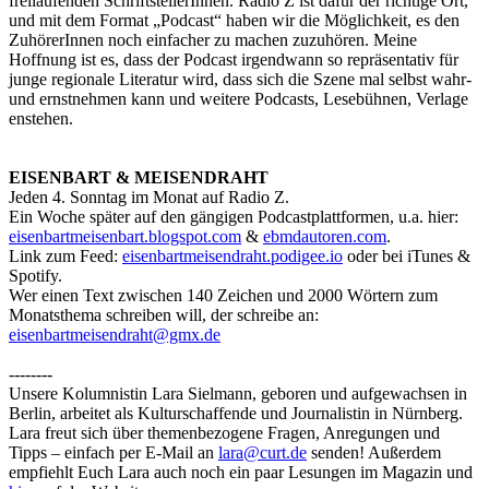
freilaufenden SchriftstellerInnen. Radio Z ist dafür der richtige Ort,
und mit dem Format „Podcast“ haben wir die Möglichkeit, es den
ZuhörerInnen noch einfacher zu machen zuzuhören. Meine
Hoffnung ist es, dass der Podcast irgendwann so repräsentativ für
junge regionale Literatur wird, dass sich die Szene mal selbst wahr-
und ernstnehmen kann und weitere Podcasts, Lesebühnen, Verlage
enstehen.
EISENBART & MEISENDRAHT
Jeden 4. Sonntag im Monat auf Radio Z.
Ein Woche später auf den gängigen Podcastplattformen, u.a. hier:
eisenbartmeisenbart.blogspot.com
&
ebmdautoren.com
.
Link zum Feed:
eisenbartmeisendraht.podigee.io
oder bei iTunes &
Spotify.
Wer einen Text zwischen 140 Zeichen und 2000 Wörtern zum
Monatsthema schreiben will, der schreibe an:
eisenbartmeisendraht@gmx.de
--------
Unsere Kolumnistin Lara Sielmann, geboren und aufgewachsen in
Berlin, arbeitet als Kulturschaffende und Journalistin in Nürnberg.
Lara freut sich über themenbezogene Fragen, Anregungen und
Tipps – einfach per E-Mail an
lara@curt.de
senden! Außerdem
empfiehlt Euch Lara auch noch ein paar Lesungen im Magazin und