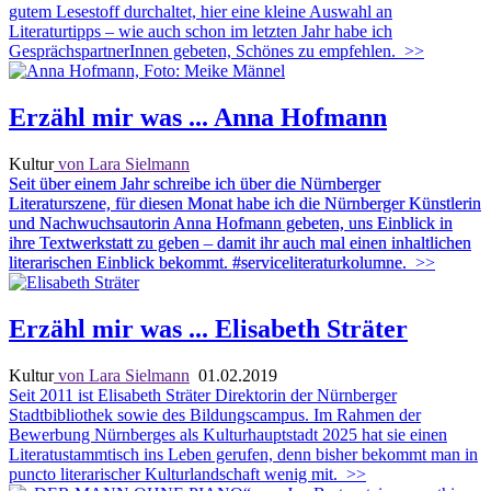
gutem Lesestoff durchaltet, hier eine kleine Auswahl an
Literaturtipps – wie auch schon im letzten Jahr habe ich
GesprächspartnerInnen gebeten, Schönes zu empfehlen.
>>
Erzähl mir was ... Anna Hofmann
Kultur
von Lara Sielmann
Seit über einem Jahr schreibe ich über die Nürnberger
Literaturszene, für diesen Monat habe ich die Nürnberger Künstlerin
und Nachwuchsautorin Anna Hofmann gebeten, uns Einblick in
ihre Textwerkstatt zu geben – damit ihr auch mal einen inhaltlichen
literarischen Einblick bekommt. #serviceliteraturkolumne.
>>
Erzähl mir was ... Elisabeth Sträter
Kultur
von Lara Sielmann
01.02.2019
Seit 2011 ist Elisabeth Sträter Direktorin der Nürnberger
Stadtbibliothek sowie des Bildungscampus. Im Rahmen der
Bewerbung Nürnberges als Kulturhauptstadt 2025 hat sie einen
Literatustammtisch ins Leben gerufen, denn bisher bekommt man in
puncto literarischer Kulturlandschaft wenig mit.
>>