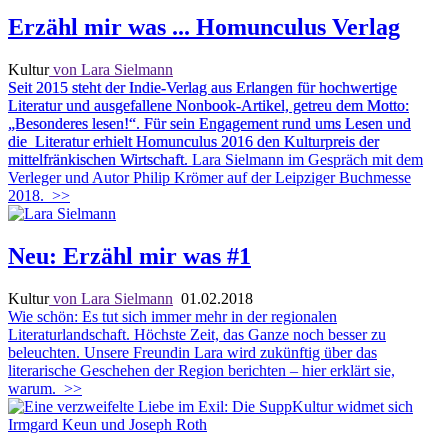
Erzähl mir was ... Homunculus Verlag
Kultur
von Lara Sielmann
S
eit 2015 steht der Indie-Verlag aus Erlangen für hochwertige
Literatur und ausgefallene Nonbook-
Artikel, getreu dem Motto:
„Besonderes lesen!“.
Für sein Engagement rund ums Lesen und
die
Literatur erhielt Homunculus 2016 den Kulturpreis der
mittelfränkischen Wirtschaft.
Lara Sielmann im Gespräch mit dem
Verleger und Autor Philip Krömer auf der Leipziger Buchmesse
2018.
>>
Neu: Erzähl mir was #1
Kultur
von Lara Sielmann
01.02.2018
Wie schön: Es tut sich immer mehr in der regionalen
Literaturlandschaft. Höchste Zeit, das Ganze noch besser zu
beleuchten. Unsere Freundin Lara wird zukünftig über das
literarische Geschehen der Region berichten – hier erklärt sie,
warum.
>>