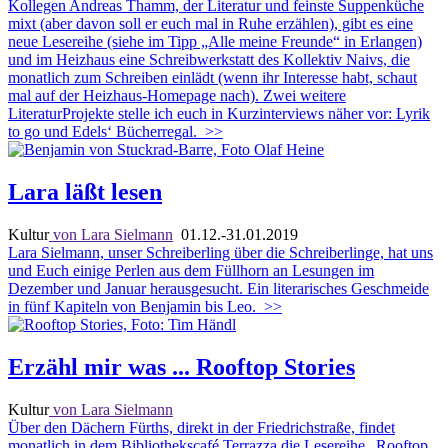
Kollegen Andreas Thamm, der Literatur und feinste Suppenküche
mixt (aber davon soll er euch mal in Ruhe erzählen), gibt es eine
neue Lesereihe (siehe im Tipp „Alle meine Freunde“ in Erlangen)
und im Heizhaus eine Schreibwerkstatt des Kollektiv Naivs, die
monatlich zum Schreiben einlädt (wenn ihr Interesse habt, schaut
mal auf der Heizhaus-Homepage nach). Zwei weitere
LiteraturProjekte stelle ich euch in Kurzinterviews näher vor: Lyrik
to go und Edels‘ Bücherregal.
>>
Lara läßt lesen
Kultur
von Lara Sielmann
01.12.-31.01.2019
Lara Sielmann, unser Schreiberling über die Schreiberlinge, hat uns
und Euch einige Perlen aus dem Füllhorn an Lesungen im
Dezember und Januar herausgesucht. Ein literarisches Geschmeide
in fünf Kapiteln von Benjamin bis Leo.
>>
Erzähl mir was ... Rooftop Stories
Kultur
von Lara Sielmann
Über den Dächern Fürths, direkt in der Friedrichstraße, findet
monatlich in dem Bibliothekscafé Terrazza die Lesereihe „Rooftop