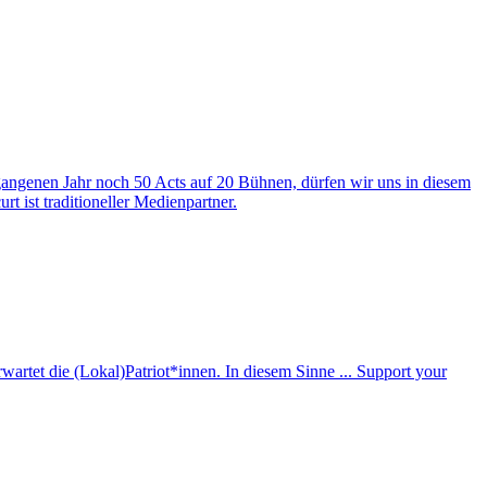
angenen Jahr noch 50 Acts auf 20 Bühnen, dürfen wir uns in diesem
t ist traditioneller Medienpartner.
wartet die (Lokal)Patriot*innen. In diesem Sinne ... Support your