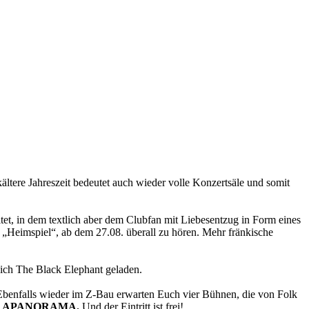
ältere Jahreszeit bedeutet auch wieder volle Konzertsäle und somit
tet, in dem textlich aber dem Clubfan mit Liebesentzug in Form eines
„Heimspiel“, ab dem 27.08. überall zu hören. Mehr fränkische
sich The Black Elephant geladen.
 Ebenfalls wieder im Z-Bau erwarten Euch vier Bühnen, die von Folk
d
APANORAMA.
Und der Eintritt ist frei!