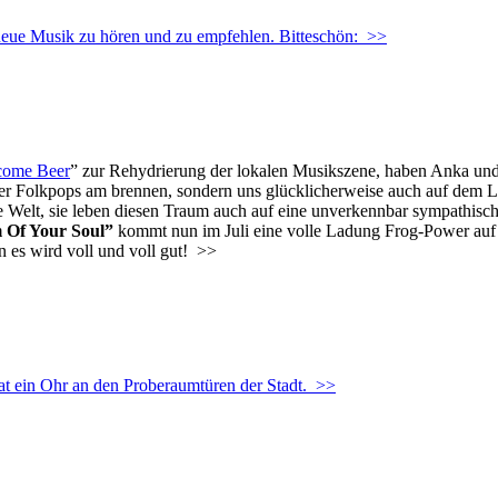
e Musik zu hören und zu empfehlen. Bitteschön:
>>
come Beer
” zur Rehydrierung der lokalen Musikszene, haben Anka u
ger Folkpops am brennen, sondern uns glücklicherweise auch auf dem L
elt, sie leben diesen Traum auch auf eine unverkennbar sympathische 
 Of Your Soul”
kommt nun im Juli eine volle Ladung Frog-Power auf 
 es wird voll und voll gut!
>>
 ein Ohr an den Proberaumtüren der Stadt.
>>