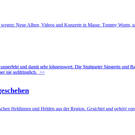
. von wegen: Neue Alben, Videos und Konzerte in Masse. Tommy Wurm, 
perfekt und damit sehr lohnenswert. Die Stuttgarter Sängerin und Bass
er nie aufdringlich.
>>
geschehen
schen Heldinnen und Helden aus der Region.
Gesichtet und gehört v