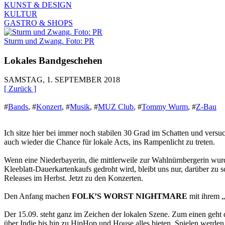
KUNST & DESIGN
KULTUR
GASTRO & SHOPS
Sturm und Zwang. Foto: PR
Lokales Bandgeschehen
SAMSTAG, 1. SEPTEMBER 2018
[ Zurück ]
#
Bands
,
#
Konzert
,
#
Musik
,
#
MUZ Club
,
#
Tommy Wurm
,
#
Z-Bau
Ich sitze hier bei immer noch stabilen 30 Grad im Schatten und versu
auch wieder die Chance für lokale Acts, ins Rampenlicht zu treten.
Wenn eine Niederbayerin, die mittlerweile zur Wahlnürnbergerin wurd
Kleeblatt-Dauerkartenkaufs gedroht wird, bleibt uns nur, darüber zu s
Releases im Herbst. Jetzt zu den Konzerten.
Den Anfang machen
FOLK’S WORST NIGHTMARE
mit ihrem „
Der 15.09. steht ganz im Zeichen der lokalen Szene. Zum einen geht
über Indie bis hin zu HipHop und House alles bieten. Spielen werden