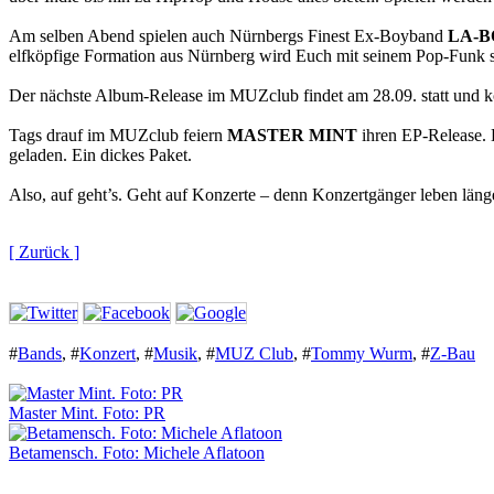
Am selben Abend spielen auch Nürnbergs Finest Ex-Boyband
LA-
elfköpfige Formation aus Nürnberg wird Euch mit seinem Pop-Funk s
Der nächste Album-Release im MUZclub findet am 28.09. statt und
Tags drauf im MUZclub feiern
MASTER MINT
ihren EP-Release. 
geladen. Ein dickes Paket.
Also, auf geht’s. Geht auf Konzerte – denn Konzertgänger leben läng
[ Zurück ]
#
Bands
,
#
Konzert
,
#
Musik
,
#
MUZ Club
,
#
Tommy Wurm
,
#
Z-Bau
Master Mint. Foto: PR
Betamensch. Foto: Michele Aflatoon