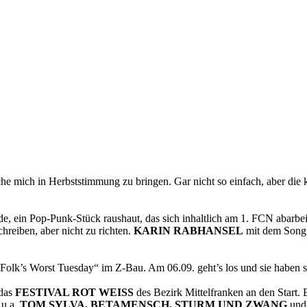
che mich in Herbststimmung zu bringen. Gar nicht so einfach, aber die k
e, ein Pop-Punk-Stück raushaut, das sich inhaltlich am 1. FCN abarbei
chreiben, aber nicht zu richten.
KARIN RABHANSEL
mit dem Song 
Folk’s Worst Tuesday“ im Z-Bau. Am 06.09. geht’s los und sie haben 
 das
FESTIVAL ROT WEISS
des Bezirk Mittelfranken an den Start.
 u.a.
TOM SYLVA, BETAMENSCH, STURM UND ZWANG
un