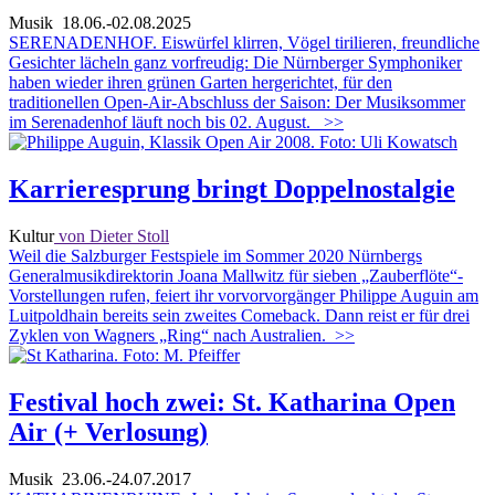
Musik
18.06.-02.08.2025
SERENADENHOF. Eiswürfel klirren, Vögel tirilieren, freundliche
Gesichter lächeln ganz vorfreudig: Die Nürnberger Symphoniker
haben wieder ihren grünen Garten hergerichtet, für den
traditionellen Open-Air-Abschluss der Saison: Der Musiksommer
im Serenadenhof läuft noch bis 02. August.
>>
Karrieresprung bringt Doppelnostalgie
Kultur
von Dieter Stoll
Weil die Salzburger Festspiele im Sommer 2020 Nürnbergs
Generalmusikdirektorin Joana Mallwitz für sieben „Zauberflöte“-
Vorstellungen rufen, feiert ihr vorvorvorgänger Philippe Auguin am
Luitpoldhain bereits sein zweites Comeback. Dann reist er für drei
Zyklen von Wagners „Ring“ nach Australien.
>>
Festival hoch zwei: St. Katharina Open
Air (+ Verlosung)
Musik
23.06.-24.07.2017