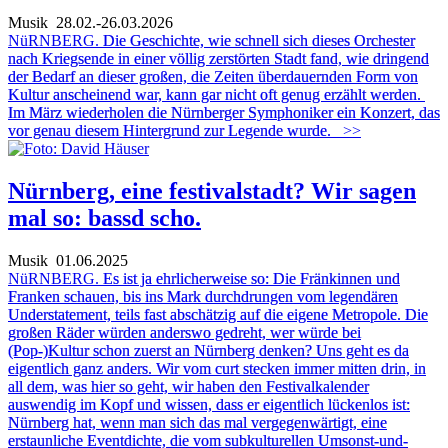
Musik
28.02.-26.03.2026
NüRNBERG.
Die Geschichte, wie schnell sich dieses Orchester
nach Kriegsende in einer völlig zerstörten Stadt fand, wie dringend
der Bedarf an dieser großen, die Zeiten überdauernden Form von
Kultur anscheinend war, kann gar nicht oft genug erzählt werden.
Im März wiederholen die Nürnberger Symphoniker ein Konzert, das
vor genau diesem Hintergrund zur Legende wurde.
>>
Nürnberg, eine festivalstadt? Wir sagen
mal so: bassd scho.
Musik
01.06.2025
NüRNBERG.
Es ist ja ehrlicherweise so: Die Fränkinnen und
Franken schauen, bis ins Mark durchdrungen vom legendären
Understatement, teils fast abschätzig auf die eigene Metropole. Die
großen Räder würden anderswo gedreht, wer würde bei
(Pop-)Kultur schon zuerst an
Nürnberg denken? Uns geht es da
eigentlich ganz anders. Wir vom curt stecken immer mitten drin, in
all dem, was hier so geht, wir haben den Festivalkalender
auswendig im Kopf und wissen, dass er eigentlich lückenlos ist:
Nürnberg hat, wenn man sich das mal vergegenwärtigt, eine
erstaunliche Eventdichte, die vom subkulturellen Umsonst-und-