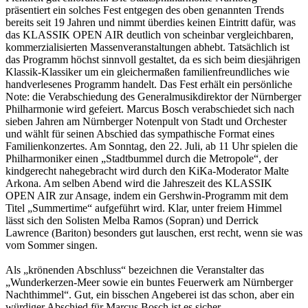
präsentiert ein solches Fest entgegen des oben genannten Trends
bereits seit 19 Jahren und nimmt überdies keinen Eintritt dafür, was
das KLASSIK OPEN AIR deutlich von scheinbar vergleichbaren,
kommerzialisierten Massenveranstaltungen abhebt. Tatsächlich ist
das Programm höchst sinnvoll gestaltet, da es sich beim diesjährigen
Klassik-Klassiker um ein gleichermaßen familienfreundliches wie
handverlesenes Programm handelt. Das Fest erhält ein persönliche
Note: die Verabschiedung des Generalmusikdirektor der Nürnberger
Philharmonie wird gefeiert. Marcus Bosch verabschiedet sich nach
sieben Jahren am Nürnberger Notenpult von Stadt und Orchester
und wählt für seinen Abschied das sympathische Format eines
Familienkonzertes. Am Sonntag, den 22. Juli, ab 11 Uhr spielen die
Philharmoniker einen „Stadtbummel durch die Metropole“, der
kindgerecht nahegebracht wird durch den KiKa-Moderator Malte
Arkona. Am selben Abend wird die Jahreszeit des KLASSIK
OPEN AIR zur Ansage, indem ein Gershwin-Programm mit dem
Titel „Summertime“ aufgeführt wird. Klar, unter freiem Himmel
lässt sich den Solisten Melba Ramos (Sopran) und Derrick
Lawrence (Bariton) besonders gut lauschen, erst recht, wenn sie was
vom Sommer singen.
Als „krönenden Abschluss“ bezeichnen die Veranstalter das
„Wunderkerzen-Meer sowie ein buntes Feuerwerk am Nürnberger
Nachthimmel“. Gut, ein bisschen Angeberei ist das schon, aber ein
würdiger Abschied für Marcus Bosch ist es sicher.