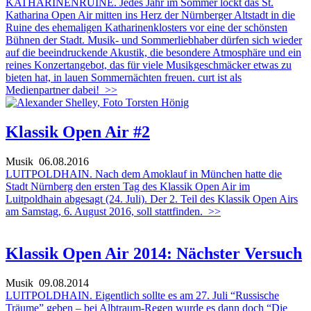
KATHARINENRUINE. Jedes Jahr im Sommer lockt das St.
Katharina Open Air mitten ins Herz der Nürnberger Altstadt in die
Ruine des ehemaligen Katharinenklosters vor eine der schönsten
Bühnen der Stadt. Musik- und Sommerliebhaber dürfen sich wieder
auf die beeindruckende Akustik, die besondere Atmosphäre und ein
reines Konzertangebot, das für viele Musikgeschmäcker etwas zu
bieten hat, in lauen Sommernächten freuen. curt ist als
Medienpartner dabei!
>>
Klassik Open Air #2
Musik
06.08.2016
LUITPOLDHAIN. Nach dem Amoklauf in München hatte die
Stadt Nürnberg den ersten Tag des Klassik Open Air im
Luitpoldhain abgesagt (24. Juli). Der 2. Teil des Klassik Open Airs
am Samstag, 6. August 2016, soll stattfinden.
>>
Klassik Open Air 2014: Nächster Versuch
Musik
09.08.2014
LUITPOLDHAIN. Eigentlich sollte es am 27. Juli “Russische
Träume” geben – bei Albtraum-Regen wurde es dann doch “Die