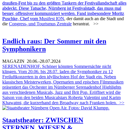
draußen-Fest bis zu den größten Tankern der Festivallandschaft alles
abdeckt. Diese Tatsache, Nürnberg ist Festivalstadt, das muss mal
besser, offensiver kommuniziert werden. Fand insbesondere Moritz
Puschke, Chef vom
Musifest ION
, der damit auch an die Stadt und
die
Congress- und Tourismus Zentrale
herantrat.
>>
Endlich raus: Der Sommer mit den
Symphonikern
MAGAZIN
20.06.-28.07.2024
SERENADENHOF. Schöner könnten Sommernächte nicht
klingen. Vom 20.06. bis 28.07. laden die Symphoniker zu 12
Freiluftkonzerten in den idyllischsten Hof der Stadt ein. Neben
klassischen Meisterwerken, Opernarien und epischen Filmmusiken
präsentiert das Orchester im Nürnberger Serenadenhof Highlights
aus verschiedenen Musicals, Jazz und Brit Pop. Eröffnet wird die
Saison von den beiden Musicalstars Roberta Valentini und Karim
Khawatmi, die kurzerhand den Broadway nach Franken holen.
>>
Staatstheater: ZWISCHEN
STERNEN, WIESEN &