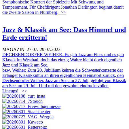
Symphonische Konzert der Spielzeit: Mit Schwung und
Temperament. Für Chefdirigent Jonathan Darlington beginnt damit
die zweite Saison in Nürnberg.
>>
Jazz & Klassik am See: Dass Himmel und
Erde erzittern!
MAGAZIN
27.07.-29.07.2023
DECHSENDORFER WEIHER.
Es gab Jazz am Fluss und es gab
Klassik im Westbad, doch das einzig Wahre bleibt doch eigentlich
Jazz und Klassik am See,
bzw. Weiher: Zum 20. Jubiläum kehren die Schwesterkonzerte
der
Erlanger Klassikkultur an ihren eigentlichen Heimatort zurück, den
Dechsendorfer Weiher. Jazz am See am 27. Juli, gefolgt von Klassik
am See am 29. Juli. Und mit den gewohnt eindrucksvollen
Lineups!
>>