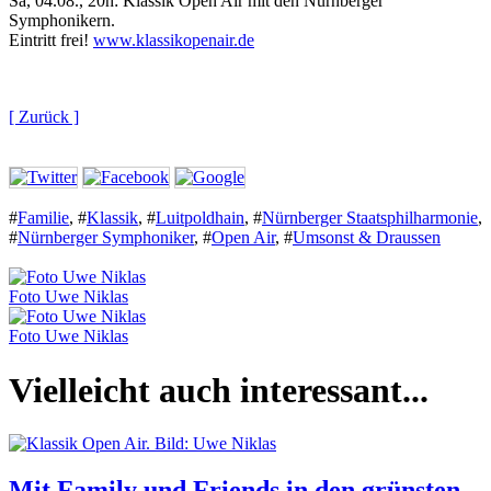
Sa, 04.08., 20h: Klassik Open Air mit den Nürnberger
Symphonikern.
Eintritt frei!
www.klassikopenair.de
[ Zurück ]
#
Familie
,
#
Klassik
,
#
Luitpoldhain
,
#
Nürnberger Staatsphilharmonie
,
#
Nürnberger Symphoniker
,
#
Open Air
,
#
Umsonst & Draussen
Foto Uwe Niklas
Foto Uwe Niklas
Vielleicht auch interessant...
Mit Family und Friends in den grünsten