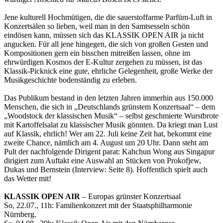
Jene kulturell Hochmütigen, die die sauerstoffarme Parfüm-Luft in
Konzertsälen so lieben, weil man in den Samtsesseln schön
eindösen kann, müssen sich das KLASSIK OPEN AIR ja nicht
angucken. Für all jene hingegen, die sich von großen Gesten und
Kompositionen gern ein bisschen mitreißen lassen, ohne im
ehrwürdigen Kosmos der E-Kultur zergehen zu müssen, ist das
Klassik-Picknick eine gute, ehrliche Gelegenheit, große Werke der
Musikgeschichte bodenständig zu erleben.
Das Publikum bestand in den letzten Jahren immerhin aus 150.000
Menschen, die sich in „Deutschlands grünstem Konzertsaal“ – dem
„Woodstock der klassischen Musik“ – selbst geschmierte Wurstbrote
mit Kartoffelsalat zu klassischer Musik gönnten. Da kriegt man Lust
auf Klassik, ehrlich! Wer am 22. Juli keine Zeit hat, bekommt eine
zweite Chance, nämlich am 4. August um 20 Uhr. Dann steht am
Pult der nachfolgende Dirigent parat: Kahchun Wong aus Singapur
dirigiert zum Auftakt eine Auswahl an Stücken von Prokofjew,
Dukas und Bernstein (Interview: Seite 8). Hoffentlich spielt auch
das Wetter mit!
KLASSIK OPEN AIR
– Europas grünster Konzertsaal
So, 22.07., 11h: Familienkonzert mit der Staatsphilharmonie
Nürnberg.