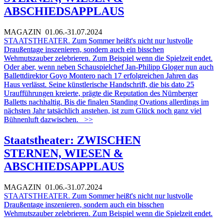
ABSCHIEDSAPPLAUS
MAGAZIN
01.06.-31.07.2024
STAATSTHEATER.
Zum Sommer heißt's nicht nur lustvolle
Draußentage inszenieren, sondern auch ein bisschen
Wehmutszauber zelebrieren. Zum Beispiel wenn die Spielzeit endet.
Oder aber, wenn neben Schauspielchef Jan-Philipp Gloger nun auch
Ballettdirektor Goyo Montero nach 17 erfolgreichen Jahren das
Haus verlässt. Seine künstlerische Handschrift, die bis dato 25
Uraufführungen kreierte, prägte die Reputation des Nürnberger
Balletts nachhaltig. Bis die finalen Standing Ovations allerdings im
nächsten Jahr tatsächlich anstehen, ist zum Glück noch ganz viel
Bühnenluft dazwischen.
>>
Staatstheater: ZWISCHEN
STERNEN, WIESEN &
ABSCHIEDSAPPLAUS
MAGAZIN
01.06.-31.07.2024
STAATSTHEATER.
Zum Sommer heißt's nicht nur lustvolle
Draußentage inszenieren, sondern auch ein bisschen
Wehmutszauber zelebrieren. Zum Beispiel wenn die Spielzeit endet.