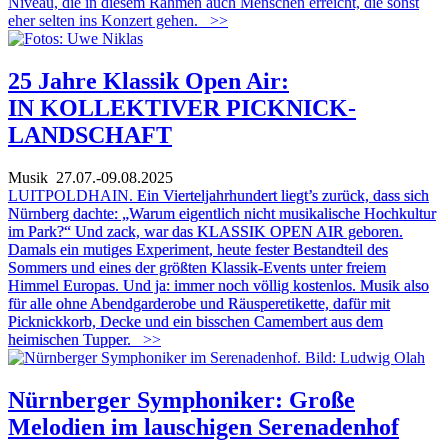
Niveau, die in diesem Rahmen auch Menschen erreicht, die sonst
eher selten ins Konzert gehen.
>>
25 Jahre Klassik Open Air:
IN KOLLEKTIVER PICKNICK-
LANDSCHAFT
Musik
27.07.-09.08.2025
LUITPOLDHAIN.
Ein Vierteljahrhundert liegt’s zurück, dass sich
Nürnberg dachte: „Warum eigentlich nicht musikalische Hochkultur
im Park?“ Und zack, war das KLASSIK OPEN AIR geboren.
Damals ein mutiges Experiment, heute fester Bestandteil des
Sommers und eines der größten Klassik-Events unter freiem
Himmel Europas. Und ja: immer noch völlig kostenlos. Musik also
für alle ohne Abendgarderobe und Räusper
etikette, dafür mit
Picknickkorb, Decke und ein bisschen Camembert aus dem
heimischen Tupper.
>>
Nürnberger Symphoniker: Große
Melodien im lauschigen Serenadenhof