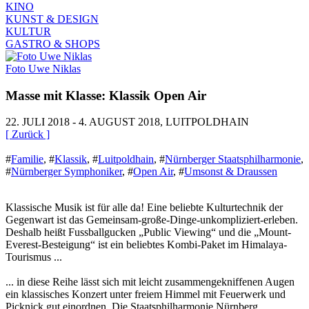
KINO
KUNST & DESIGN
KULTUR
GASTRO & SHOPS
Foto Uwe Niklas
Masse mit Klasse: Klassik Open Air
22. JULI 2018 - 4. AUGUST 2018, LUITPOLDHAIN
[ Zurück ]
#
Familie
,
#
Klassik
,
#
Luitpoldhain
,
#
Nürnberger Staatsphilharmonie
,
#
Nürnberger Symphoniker
,
#
Open Air
,
#
Umsonst & Draussen
Klassische Musik ist für alle da! Eine beliebte Kulturtechnik der
Gegenwart ist das Gemeinsam-große-Dinge-unkompliziert-erleben.
Deshalb heißt Fussballgucken „Public Viewing“ und die „Mount-
Everest-Besteigung“ ist ein beliebtes Kombi-Paket im Himalaya-
Tourismus ...
... in diese Reihe lässt sich mit leicht zusammengekniffenen Augen
ein klassisches Konzert unter freiem Himmel mit Feuerwerk und
Picknick gut einordnen. Die Staatsphilharmonie Nürnberg