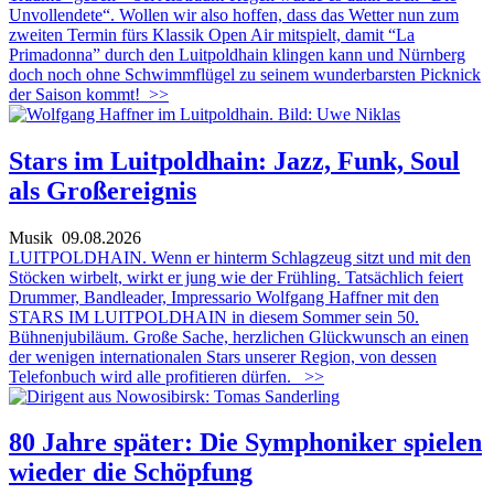
Unvollendete“. Wollen wir also hoffen, dass das Wetter nun zum
zweiten Termin fürs Klassik Open Air mitspielt, damit “La
Primadonna” durch den Luitpoldhain klingen kann und Nürnberg
doch noch ohne Schwimmflügel zu seinem wunderbarsten Picknick
der Saison kommt!
>>
Stars im Luitpoldhain: Jazz, Funk, Soul
als Großereignis
Musik
09.08.2026
LUITPOLDHAIN. Wenn er hinterm Schlagzeug sitzt und mit den
Stöcken wirbelt, wirkt er jung wie der Frühling. Tatsächlich feiert
Drummer, Bandleader, Impressario Wolfgang Haffner mit den
STARS IM LUITPOLDHAIN in diesem Sommer sein 50.
Bühnenjubiläum. Große Sache, herzlichen Glückwunsch an einen
der wenigen internationalen Stars unserer Region, von dessen
Telefonbuch wird alle profitieren dürfen.
>>
80 Jahre später: Die Symphoniker spielen
wieder die Schöpfung