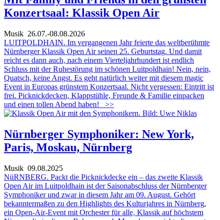
Konzertsaal: Klassik Open Air
Musik
26.07.-08.08.2026
LUITPOLDHAIN. Im vergangenen Jahr feierte das weltberühmte
Nürnberger Klassik Open Air seinen 25. Geburtstag. Und damit
reicht es dann auch, nach einem Vierteljahrhundert ist endlich
Schluss mit der Ruhestörung im schönen Luitpoldhain! Nein, nein,
Quatsch, keine Angst. Es geht natürlich weiter mit diesem magic
Event in Europas grünstem Konzertsaal. Nicht vergessen: Eintritt ist
frei. Picknickdecken, Klappstühle, Freunde & Familie einpacken
und einen tollen Abend haben!
>>
Nürnberger Symphoniker: New York,
Paris, Moskau, Nürnberg
Musik
09.08.2025
NüRNBERG. Packt die Picknickdecke ein – das zweite Klassik
Open Air im Luitpoldhain ist der Saisonabschluss der Nürnberger
Symphoniker und zwar in diesem Jahr am 09. August. Gehört
bekanntermaßen zu den Highlights des Kulturjahres in Nürnberg,
ein Open-Air-Event mit Orchester für alle, Klassik auf höchstem