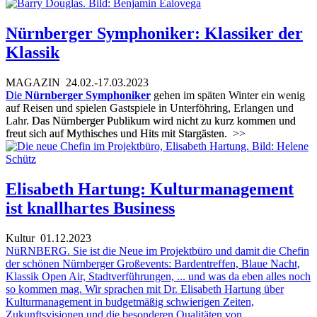
Nürnberger Symphoniker: Klassiker der
Klassik
MAGAZIN
24.02.-17.03.2023
Die
Nürnberger Symphoniker
gehen im späten Winter ein wenig
auf Reisen und spielen Gastspiele in Unterföhring, Erlangen und
Lahr.
Das Nürnberger Publikum wird nicht zu kurz kommen und
freut sich auf Mythisches und Hits mit Stargästen.
>>
Elisabeth Hartung: Kulturmanagement
ist knallhartes Business
Kultur
01.12.2023
NüRNBERG. Sie ist die Neue im Projektbüro und damit die Chefin
der schönen Nürnberger Großevents: Bardentreffen, Blaue Nacht,
Klassik Open Air, Stadtverführungen, ... und was da eben alles noch
so kommen mag. Wir sprachen mit Dr. Elisabeth Hartung über
Kulturmanagement in budgetmäßig schwierigen Zeiten,
Zukunftsvisionen und die besonderen Qualitäten von