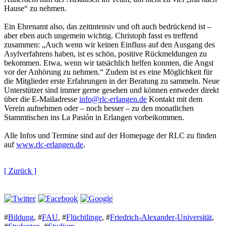
Hause“ zu nehmen.
Ein Ehrenamt also, das zeitintensiv und oft auch bedrückend ist –
aber eben auch ungemein wichtig. Christoph fasst es treffend
zusammen: „Auch wenn wir keinen Einfluss auf den Ausgang des
Asylverfahrens haben, ist es schön, positive Rückmeldungen zu
bekommen. Etwa, wenn wir tatsächlich helfen konnten, die Angst
vor der Anhörung zu nehmen.“ Zudem ist es eine Möglichkeit für
die Mitglieder erste Erfahrungen in der Beratung zu sammeln. Neue
Unterstützer sind immer gerne gesehen und können entweder direkt
über die E-Mailadresse
info@rlc-erlangen.de
Kontakt mit dem
Verein aufnehmen oder – noch besser – zu den monatlichen
Stammtischen ins La Pasión in Erlangen vorbeikommen.
Alle Infos und Termine sind auf der Homepage der RLC zu finden
auf
www.rlc-erlangen.de
.
[ Zurück ]
#
Bildung
,
#
FAU
,
#
Flüchtlinge
,
#
Friedrich-Alexander-Universität
,