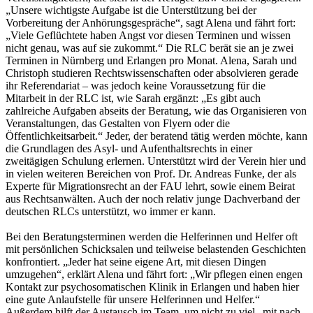
„Unsere wichtigste Aufgabe ist die Unterstützung bei der
Vorbereitung der Anhörungsgespräche“, sagt Alena und fährt fort:
„Viele Geflüchtete haben Angst vor diesen Terminen und wissen
nicht genau, was auf sie zukommt.“ Die RLC berät sie an je zwei
Terminen in Nürnberg und Erlangen pro Monat. Alena, Sarah und
Christoph studieren Rechtswissenschaften oder absolvieren gerade
ihr Referendariat – was jedoch keine Voraussetzung für die
Mitarbeit in der RLC ist, wie Sarah ergänzt: „Es gibt auch
zahlreiche Aufgaben abseits der Beratung, wie das Organisieren von
Veranstaltungen, das Gestalten von Flyern oder die
Öffentlichkeitsarbeit.“ Jeder, der beratend tätig werden möchte, kann
die Grundlagen des Asyl- und Aufenthaltsrechts in einer
zweitägigen Schulung erlernen. Unterstützt wird der Verein hier und
in vielen weiteren Bereichen von Prof. Dr. Andreas Funke, der als
Experte für Migrationsrecht an der FAU lehrt, sowie einem Beirat
aus Rechtsanwälten. Auch der noch relativ junge Dachverband der
deutschen RLCs unterstützt, wo immer er kann.
Bei den Beratungsterminen werden die Helferinnen und Helfer oft
mit persönlichen Schicksalen und teilweise belastenden Geschichten
konfrontiert. „Jeder hat seine eigene Art, mit diesen Dingen
umzugehen“, erklärt Alena und fährt fort: „Wir pflegen einen engen
Kontakt zur psychosomatischen Klinik in Erlangen und haben hier
eine gute Anlaufstelle für unsere Helferinnen und Helfer.“
Außerdem hilft der Austausch im Team, um nicht zu viel „mit nach