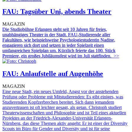
FAU: Tagsüber Uni, abends Theater
MAGAZIN
Die Studiobühne Erlangen steht seit 10 Jahren für freies,
unabhängiges Theater in der Stadt. FAU-Studierende aller
Fakultäten, wie beispielsweise Psychologiestudentin Nadine,
engagieren sich dort und setzen in jeder Spielzeit einen
umfangreichen Spielplan um. Kürzlich feierte das 100. Stück
Premiere, ein großes Jubiläumsfest wird im Juli stattfinden.
>>
FAU: Anlaufstelle auf Augenhöhe
MAGAZIN
Eine neue Stadt, ein neues Umfeld, Angst vor der anstehenden
Prüfung oder Probleme mit Mitstudierenden: Es gibt einiges, was
Studierenden Kopfzerbrechen bereitet. Sich dann jemandem
anzuvertrauen ist oft leichter gesagt, als getan. Christoph studiert
Theaterwissenschaften und Philosophie und ist Teil eines aktuellen
Projektes an der Friedrich-Alexander-Universität Erlangen-
Nürnberg, das diese Themen aktiv angeht: Er ist einer der Diversity
Scouts im Büro für Gender und Diversity und ist für seine