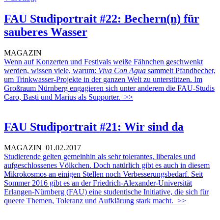
FAU Studiportrait #22: Bechern(n) für
sauberes Wasser
MAGAZIN
Wenn auf Konzerten und Festivals weiße Fähnchen geschwenkt
werden, wissen viele, warum:
Viva Con Agua
sammelt Pfandbecher,
um Trinkwasser-Projekte in der ganzen Welt zu unterstützen. Im
Großraum Nürnberg engagieren sich unter anderem die FAU-Studis
Caro, Basti und Marius als Supporter.
>>
FAU Studiportrait #21: Wir sind da
MAGAZIN
01.02.2017
Studierende gelten gemeinhin als sehr tolerantes, liberales und
aufgeschlossenes Völkchen. Doch natürlich gibt es auch in diesem
Mikrokosmos an einigen Stellen noch Verbesserungsbedarf. Seit
Sommer 2016 gibt es an der Friedrich-Alexander-Universität
Erlangen-Nürnberg (FAU) eine studentische Initiative, die sich für
queere Themen, Toleranz und Aufklärung stark macht.
>>