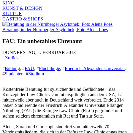
KINO
KUNST & DESIGN
KULTUR
GASTRO & SHOPS
Beratung in der Nürnberger Asylothek, Foto Alena Poes
FAU: Ein unbezahltes Ehrenamt
DONNERSTAG, 1. FEBRUAR 2018
[ Zurück ]
#
Bildung
,
#
FAU
,
#
Flüchtlinge
,
#
Friedrich-Alexander-Universität
,
#
Studenten
,
#
Studium
Kostenfreie Beratung für sylsuchende und Geflüchtete – das
Konzept der Law Clinics stammt ursprünglich aus den USA, ist
mittlerweile aber auch in Deutschland weit verbreitet. Ende 2014
haben Studierende der Friedrich-Alexander-Universität Erlangen-
Nürnberg (FAU) die Refugee Law Clinic (RLC) gegründet und
stehen seitdem ehrenamtlich mit Rat und Tat zur Seite.
Alena, Sarah und Christoph sind drei von mittlerweile 70
Vereinsmitgliedern, die sich in der Refugee Law Clinic engagieren.