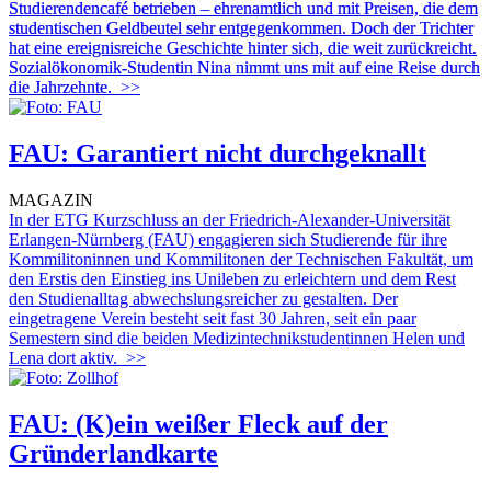
Studierendencafé betrieben – ehrenamtlich und mit Preisen, die dem
studentischen Geldbeutel sehr entgegenkommen. Doch der Trichter
hat eine ereignisreiche Geschichte hinter sich, die weit zurückreicht.
Sozialökonomik-Studentin Nina nimmt uns mit auf eine Reise durch
die Jahrzehnte.
>>
FAU: Garantiert nicht durchgeknallt
MAGAZIN
In der ETG Kurzschluss an der Friedrich-Alexander-Universität
Erlangen-Nürnberg (FAU) engagieren sich Studierende für ihre
Kommilitoninnen und Kommilitonen der Technischen Fakultät, um
den Erstis den Einstieg ins Unileben zu erleichtern und dem Rest
den Studienalltag abwechslungsreicher zu gestalten. Der
eingetragene Verein besteht seit fast 30 Jahren, seit ein paar
Semestern sind die beiden Medizintechnikstudentinnen Helen und
Lena dort aktiv.
>>
FAU: (K)ein weißer Fleck auf der
Gründerlandkarte