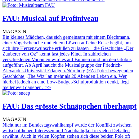
FAU: Musical auf Profiniveau
MAGAZIN
Ein kleines Mädchen, das sich gemeinsam mit einem Blechmann,
einer Vogelscheuche und einem Löwen auf eine Reise begibt, um
sich ihre Herzenswünsche erfüllen zu lassen – die Geschichte „Der
Zauberer von Oz“ kennt fast jedes Kind. In zahlreichen
verschiedenen Varianten wird es auf Bühnen rund um den Globus
aufgeführt. Ab April haucht die Musicalgruppe der Friedrich-
Alexander-Universität Erlangen-Nürnberg (FAU) der bewegenden
Geschichte „The Wiz“ an mehr als 20 Abenden Leben ein. Wer
hierbei jedoch an eine Low-Budget-Schulproduktion denkt, liegt
meilenweit daneben.
>>
FAU: Das grösste Schnäppchen überhaupt
MAGAZIN
Nicht nur im Bundestagswahlkampf wurde der Konflikt zwischen
wirtschaftlichen Interessen und Nachhaltigkeit in vielen Debatten
erwähnt. Auch in vielen Köpfen stehen sich diese beiden Pole oft