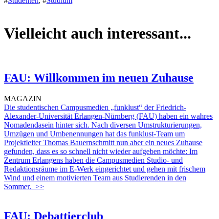
#
Studenten
,
#
Studium
Vielleicht auch interessant...
FAU: Willkommen im neuen Zuhause
MAGAZIN
Die studentischen Campusmedien „funklust“ der Friedrich-
Alexander-Universität Erlangen-Nürnberg (FAU) haben ein wahres
Nomadendasein hinter sich. Nach diversen Umstrukturierungen,
Umzügen und Umbenennungen hat das funklust-Team um
Projektleiter Thomas Bauernschmitt nun aber ein neues Zuhause
gefunden, dass es so schnell nicht wieder aufgeben möchte: Im
Zentrum Erlangens haben die Campusmedien Studio- und
Redaktionsräume im E-Werk eingerichtet und gehen mit frischem
Wind und einem motivierten Team aus Studierenden in den
Sommer.
>>
FAU: Debattierclub