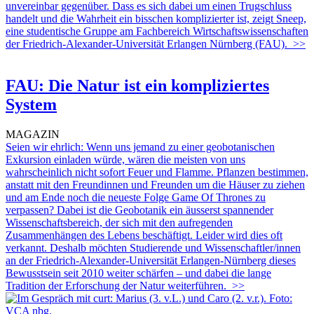
unvereinbar gegenüber. Dass es sich dabei um einen Trugschluss
handelt und die Wahrheit ein bisschen komplizierter ist, zeigt Sneep,
eine studentische Gruppe am Fachbereich Wirtschaftswissenschaften
der Friedrich-Alexander-Universität Erlangen Nürnberg (FAU).
>>
FAU: Die Natur ist ein kompliziertes
System
MAGAZIN
Seien wir ehrlich: Wenn uns jemand zu einer geobotanischen
Exkursion einladen würde, wären die meisten von uns
wahrscheinlich nicht sofort Feuer und Flamme. Pflanzen bestimmen,
anstatt mit den Freundinnen und Freunden um die Häuser zu ziehen
und am Ende noch die neueste Folge Game Of Thrones zu
verpassen? Dabei ist die Geobotanik ein äusserst spannender
Wissenschaftsbereich, der sich mit den aufregenden
Zusammenhängen des Lebens beschäftigt. Leider wird dies oft
verkannt. Deshalb möchten Studierende und Wissenschaftler/innen
an der Friedrich-Alexander-Universität Erlangen-Nürnberg dieses
Bewusstsein seit 2010 weiter schärfen – und dabei die lange
Tradition der Erforschung der Natur weiterführen.
>>