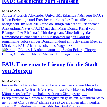
FAU: Geschichte zum Anfassen
MAGAZIN
An der Friedrich-Alexander-Universität Erlangen-Nürnberg (FAU)
haben Freiwillige und Forscher ein römisches Patrouillenboot
nachgebaut. Im Mai 2018 fand die Jungfernfahrt der Fridericiana
Alexandrina Navis (F.A.N.) auf dem Main-Donau-Kanal von
Erlangen über Fürth nach Nürnberg statt. Mitte Juli legt das
Römerboot zu einer rund 1.900 Kilometer langen Fahrt ins
rumänische Tulcea an der Donaumündung am Schwarzen Meer ab.
Mit dabei: FAU-Alumnus Johannes Nagy.
>>
FAU: Eine smarte Lösung für die Stadt
von Morgen
MAGAZIN
Für sämtliche Bereiche unseres Lebens suchen clevere Menschen
auf der ganzen Welt nach Verbesserungsmöglichkeiten. Fünf junge
Männer aus der Region haben sich zum Zie l gesetzt, die
Parkplatzsucheso einfach wie möglich zu gestalten. Mit ihrem Start-
up „Smart City System“ planen sie seit zwei Jahren nicht weniger
als eine Revolution im innerstädtischen Verkehr.
>>