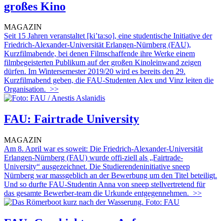
großes Kino
MAGAZIN
Seit 15 Jahren veranstaltet [ki’ta:so], eine studentische Initiative der
Friedrich-Alexander-Universität Erlangen-Nürnberg (FAU),
Kurzfilmabende, bei denen Filmschaffende ihre Werke einem
filmbegeisterten Publikum auf der großen Kinoleinwand zeigen
dürfen. Im Wintersemester 2019/20 wird es bereits den 29.
Kurzfilmabend geben, die FAU-Studenten Alex und Vinz leiten die
Organisation.
>>
FAU: Fairtrade University
MAGAZIN
Am 8. April war es soweit: Die Friedrich-Alexander-Universität
Erlangen-Nürnberg (FAU) wurde offi-ziell als „Fairtrade-
University“ ausgezeichnet. Die Studierendeninitiative sneep
Nürnberg war massgeblich an der Bewerbung um den Titel beteiligt.
Und so durfte FAU-Studentin Anna von sneep stellvertretend für
das gesamte Bewerber-team die Urkunde entgegennehmen.
>>