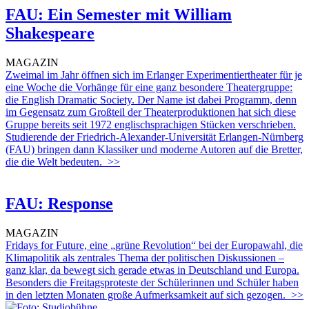
FAU: Ein Semester mit William
Shakespeare
MAGAZIN
Zweimal im Jahr öffnen sich im Erlanger Experimentiertheater für je
eine Woche die Vorhänge für eine ganz besondere Theatergruppe:
die English Dramatic Society. Der Name ist dabei Programm, denn
im Gegensatz zum Großteil der Theaterproduktionen hat sich diese
Gruppe bereits seit 1972 englischsprachigen Stücken verschrieben.
Studierende der Friedrich-Alexander-Universität Erlangen-Nürnberg
(FAU) bringen dann Klassiker und moderne Autoren auf die Bretter,
die die Welt bedeuten.
>>
FAU: Response
MAGAZIN
Fridays for Future, eine „grüne Revolution“ bei der Europawahl, die
Klimapolitik als zentrales Thema der politischen Diskussionen –
ganz klar, da bewegt sich gerade etwas in Deutschland und Europa.
Besonders die Freitagsproteste der Schülerinnen und Schüler haben
in den letzten Monaten große Aufmerksamkeit auf sich gezogen.
>>