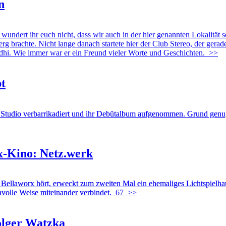
n
undert ihr euch nicht, dass wir auch in der hier genannten Lokalität s
brachte. Nicht lange danach startete hier der Club Stereo, der gerade
hi. Wie immer war er ein Freund vieler Worte und Geschichten.
>>
bt
Studio verbarrikadiert und ihr Debütalbum aufgenommen. Grund genug
Ex-Kino: Netz.werk
n Bellaworx hört, erweckt zum zweiten Mal ein ehemaliges Lichtspie
nnvolle Weise miteinander verbindet.
67
>>
olger Watzka