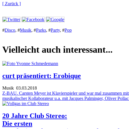
[ Zurück ]
#
Disco
,
#
Musik
,
#
Parks
,
#
Party
,
#
Pop
Vielleicht auch interessant...
curt präsentiert: Erobique
Musik
03.03.2018
Z-BAU. Carsten Meyer ist Klavierspieler und war mal zusammen mit 
musikalischer Kollaborateur u.a. mit Jacques Palminger, Oliver Poll
20 Jahre Club Stereo:
Die ersten