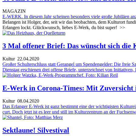
MAGAZIN
E-WERK. In diesem Jahr scheinen besonders viele große Jubiläen anz
Belangen ist Holger, der, seit wir das beobachten, dem Kulturort fu
Erlangen lockt. Glückwunsch, liebes E-Werk, du bist super!
>>
3 Mal offener Brief: Das wünscht sich die 
Kultur
22.04.2020
Großer Schulterschluss statt Gerangel um Spendengelder: Die freie 
Dienstag erschienen drei offene Briefe, unterzeichnet von Initiativen,
E-Werk in Corona-Times: Mit Zuversicht 
Kultur
08.04.2020
Das Erlanger E-Werk ist ganz bestimmt eine der wichtigisten Kultur
curt. Doch jetzt ist es leer und still im Kulturzentrum an der Fuch
Sektlaune! Silvestival