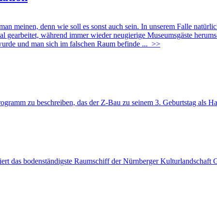
 man meinen, denn wie soll es sonst auch sein. In unserem Falle natürl
l gearbeitet, während immer wieder neugierige Museumsgäste herumschli
 wurde und man sich im falschen Raum befinde ...
>>
rogramm zu beschreiben, das der Z-Bau zu seinem 3. Geburtstag als Ha
rt das bodenständigste Raumschiff der Nürnberger Kulturlandschaft Ge