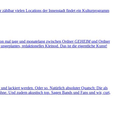
 zählbar vielen Locations der Innenstadt findet ein Kulturprogramm
chon mal tage und monatelang zwischen Ordner
GEHEIM
und Ordner
ngeplantes, redaktionelles Kleinod. Das ist die eigentliche Kunst!
d lackiert werden. Oder so. Natürlich absoluter Quatsch: Die als
ühne. Und zudem akustisch top. Sagen Bands und Fans und wir, curt,