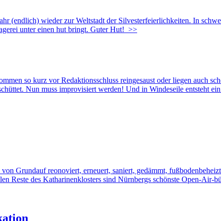
endlich) wieder zur Weltstadt der Silvesterfeierlichkeiten. In schwer
erei unter einen hut bringt. Guter Hut!
>>
kommen so kurz vor Redaktionsschluss reingesaust oder liegen auch s
hüttet. Nun muss improvisiert werden! Und in Windeseile entsteht ein u
Grundauf reonoviert, erneuert, saniert, gedämmt, fußbodenbeheizt un
llen Reste des Katharinenklosters sind Nürnbergs schönste Open-Air-b
ation