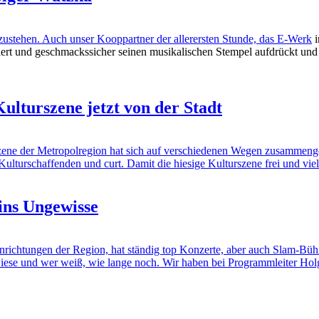
ustehen. Auch unser Kooppartner der allerersten Stunde, das
E-Werk
i
ndiert und geschmackssicher seinen musikalischen Stempel aufdrückt un
Kulturszene jetzt von der Stadt
Szene der Metropolregion hat sich auf verschiedenen Wegen zusammeng
 Kulturschaffenden und curt. Damit die hiesige Kulturszene frei und vie
ins Ungewisse
einrichtungen der Region, hat ständig top Konzerte, aber auch Slam-B
senwiese und wer weiß, wie lange noch. Wir haben bei Programmleiter H