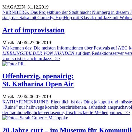
MAGAZIN
31.12.2019
NüRNBERG. Das Projektbüro der Stadt macht Nürnberg in diesem Jahr (
statt, das Salsa mit Comedy, HopHop mit Klassik und Jazz mit Wahrsag
Art of improvisation
Musik
24.06.-27.06.2019
Wir kennen das: Die meisten Informationen über Festivals auf AEG 
LIEBLINGSBILDER VON HUNDEN
auf dem Redaktionsserver versc
Und so ist es auch im Jazz.
>>
Offenherzig, openairig:
St. Katharina Open Air
Musik
22.06.-06.07.2019
KATHARINENRUINE. Eigentlich ist das Ding ja kaputt und müsste von 
„Ruine“ nur halbwegs korrekt beschriebenen, ästhetisch anspruchsvo
der traditionelle, ticketverlosende, frisch lackierte Medienpartner.
>>
20 Jahre curt – im Museum für Kommunik