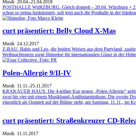
Musik
20.04.-21.04.2018
POSTHALLE WüRZBURG. Gleich doppelt – 20.04. Würzburg + 21.04. M
schon so prima funktioniert, soll jetzt auch die Posthalle in der frän
curt präsentiert: Belly Cloud X-Mas
Musik
24.12.2017
Z-BAU. Babis und Leo, die beiden Weisen aus dem Partyland, zauber
Weihnachtsstern sorgt Shinedoe für internationalen Glanz in der Hütte
Polen-Allergie 9/II-IV
Musik
11.11.-25.11.2017
KRAKAUER HAUS. Die 4-teilige Kur gegen „Polen-Allergie“ geht 
zwei bis vier mit einem Musikband-Antihistaminikum. Die zweite Dos
eigentlich als Quintett auf der Bühne steht, am Samstag, 11.11., im K
curt präsentiert: Straßenkreuzer CD-Rele
Musik
11.11.2017