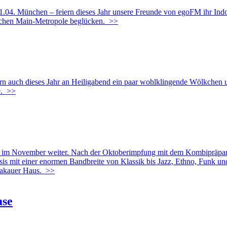
ünchen – feiern dieses Jahr unsere Freunde von egoFM ihr Indoor-F
kischen Main-Metropole beglücken.
>>
n auch dieses Jahr an Heiligabend ein paar wohlklingende Wölkchen u
.
>>
im November weiter. Nach der Oktoberimpfung mit dem Kombipräpa
is mit einer enormen Bandbreite von Klassik bis Jazz, Ethno, Funk un
rakauer Haus.
>>
ase