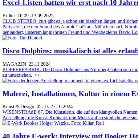
Excel-Listen hatten wir erst nach 10 Jahre
Kultur
10.09.-13.09.2025
CLUB STEREO. curt gibt es ja schon ein bisschen länger, und sicher w
Partyserie, die den Sound des Atomic Café aus München nach Nürnberg 
geplaudert, unserem langjährigen Freund und Wegbegleiter David Lod
Disco Dolphins: musikalisch ist alles erlau
MAGAZIN
23.11.2024
KOFFERFABRIK.
Die Disco Dolphins aus Nürnberg haben sich im 
zu unterziehen.
>>
Malerei, Installationen, Kultur in einem 
Kunst & Design
05.10.-27.10.2024
WISENSTRAßE 67.
Die Künstlerin, die auf den klangvollen Name
Ausstellung, die Kunst, Kulinarik und Musik auf so sinnliche wie si
40 Jahre E-werk: Interview mit Booker H