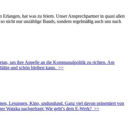
n Erlangen, hat was zu feiern. Unser Ansprechpartner in quasi allen
d so nicht nur unzählige Bands, sondern regelmäßig auch uns nach
etan, um ihre Appelle an die Kommunalpolitik zu richten. Am
lfältig und schön bleiben kann.
>>
ühnen, Lesungen, Kino, undundund. Ganz viel davon präsentiert von
olger Watzka nachgefragt: Wie geht’s dem E-Werk?
>>