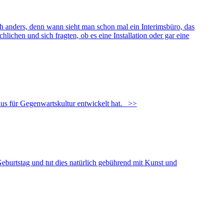
ich anders, denn wann sieht man schon mal ein Interimsbüro, das
chen und sich fragten, ob es eine Installation oder gar eine
us für Gegenwartskultur entwickelt hat.
>>
burtstag und tut dies natürlich gebührend mit Kunst und