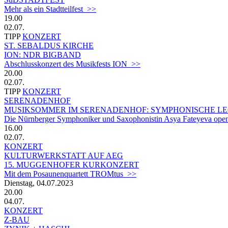
Mehr als ein Stadtteilfest >>
19.00
02.07.
TIPP
KONZERT
ST. SEBALDUS KIRCHE
ION: NDR BIGBAND
Abschlusskonzert des Musikfests ION >>
20.00
02.07.
TIPP
KONZERT
SERENADENHOF
MUSIKSOMMER IM SERENADENHOF: SYMPHONISCHE LE
Die Nürnberger Symphoniker und Saxophonistin Asya Fateyeva ope
16.00
02.07.
KONZERT
KULTURWERKSTATT AUF AEG
15. MUGGENHOFER KURKONZERT
Mit dem Posaunenquartett TROMtus >>
Dienstag, 04.07.2023
20.00
04.07.
KONZERT
Z-BAU