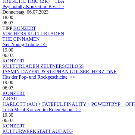
FRENETIC TRIO (BR) + TBA
Psychobilly Konzert im KV. >>
Donnerstag, 06.07.2023
18.00
06.07.
TIPP
KONZERT
VISCHERS KULTURLADEN
THE CINNAMEN
Neil Young Tribute >>
19.00
06.07.
KONZERT
KULTURLADEN ZELTNERSCHLOSS
JASMIN DAZERT & STEPHAN GOLSER: HERZTöNE
Hits der Pop- und Rockgeschichte >>
19.00
06.07.
KONZERT
Z-BAU
HARLOTT (AU) + FATEFUL FINALITY + POWERTRYP + OF
Trash Metal Konzert im Roten Salon. >>
19.30
06.07.
KONZERT
KULTURWERKSTATT AUF AEG