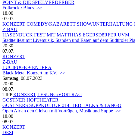
POINT & DIE SPIELVERDERBER
Folkrock / Blues >>
18.00
07.07.
KONZERT
COMEDY/KABARETT
SHOW/UNTERHALTUNG
Z-BAU
HASENBUCK FEST MIT MATTHIAS EGERSDöRFER UVM.
Stadtteilfest mit Livemusik, Ständen und Essen auf dem Südtiroler Pl
20.30
07.07.
KONZERT
Z-BAU
LUCIFUGE + ENTERA
Black Metal Konzert im KV. >>
Samstag, 08.07.2023
20.00
08.07.
TIPP
KONZERT
LESUNG/VORTRAG
GOSTNER HOFTHEATER
GOSTNERS SUPPKULTUR #14: TED TALKS & TANGO
Open Air an den Gleisen mit Vorträgen, Musik und Suppe >>
18.00
08.07.
KONZERT
DESI