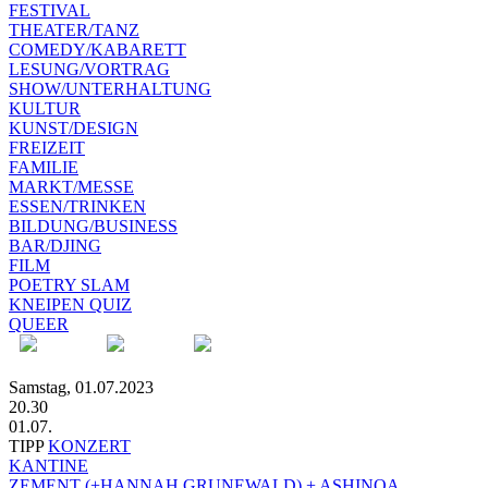
FESTIVAL
THEATER/TANZ
COMEDY/KABARETT
LESUNG/VORTRAG
SHOW/UNTERHALTUNG
KULTUR
KUNST/DESIGN
FREIZEIT
FAMILIE
MARKT/MESSE
ESSEN/TRINKEN
BILDUNG/BUSINESS
BAR/DJING
FILM
POETRY SLAM
KNEIPEN QUIZ
QUEER
Samstag, 01.07.2023
20.30
01.07.
TIPP
KONZERT
KANTINE
ZEMENT (+HANNAH GRUNEWALD) + ASHINOA