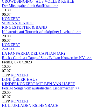
CROWDSINGING - AUS VOLLER KEHLE
Der Mitsingabend mit 6aufKraut >>
19.30
06.07.
KONZERT
SERENADENHOF
RINGLSTETTER & BAND
Kabarettist auf Tour mit zehnköpfiger Liveband >>
20.00
06.07.
KONZERT
Z-BAU
LA FANFARRIA DEL CAPITAN (AR)
Rock / Cumbia / Tango / Ska / Balkan Konzert im KV. >>
Freitag, 07.07.2023
10.00
07.07.
TIPP
KONZERT
LONI-ÜBLER-HAUS
KINDERKONZERT MIT BEN VAN HAEFF
Fetzige Songs vom australischen Liedermacher >>
20.00
07.07.
TIPP
KONZERT
KULTURLADEN RöTHENBACH