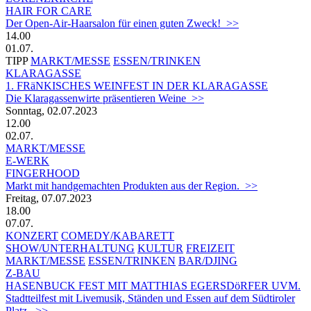
HAIR FOR CARE
Der Open-Air-Haarsalon für einen guten Zweck! >>
14.00
01.07.
TIPP
MARKT/MESSE
ESSEN/TRINKEN
KLARAGASSE
1. FRäNKISCHES WEINFEST IN DER KLARAGASSE
Die Klaragassenwirte präsentieren Weine >>
Sonntag, 02.07.2023
12.00
02.07.
MARKT/MESSE
E-WERK
FINGERHOOD
Markt mit handgemachten Produkten aus der Region. >>
Freitag, 07.07.2023
18.00
07.07.
KONZERT
COMEDY/KABARETT
SHOW/UNTERHALTUNG
KULTUR
FREIZEIT
MARKT/MESSE
ESSEN/TRINKEN
BAR/DJING
Z-BAU
HASENBUCK FEST MIT MATTHIAS EGERSDöRFER UVM.
Stadtteilfest mit Livemusik, Ständen und Essen auf dem Südtiroler
Platz. >>