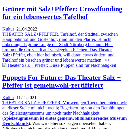
Grüner mit Salz+Pfeffer: Crowdfunding
für ein lebenswertes Tafelhof
Kultur
21.04.2022
THEATER SALZ+PFEFFER. Tafelhof, der Stadtteil zwischen
Hauptbahnhof und Gostenhof, rund um den Plärrer, ist nicht
unbedingt als grüne Lunge der Stadt Nürnberg bekannt. Hier
brummt die Großstadt auf versiegelten Flächen. Das Theater
Salz+Pfeffer, eben hier heimisch, will daran etwas ändern und
Tafelhof ein bisschen grüner und lebenswerter machen.
>>
Puppets For Future: Das Theater Salz +
Pfeffer ist gemeinwohl-zertifiziert
Kultur
11.11.2021
THEATER SALZ + PFEFFER. Vor wenigen Tagen berichteten wir
an dieser Stelle mit nicht wenig Begeisterung von den Bemühungen
des Spielzeugmuseums um noch mehr Nachhaltigkeit
(
Spielzeugmuseum ist erstes gemeinwohlbilanzierendes Museum
Deutschlands
). Was wir dabei sozusagen übersehen haben:
Nürnberg hat nicht nur das einzige Gemeinwohl-Museum