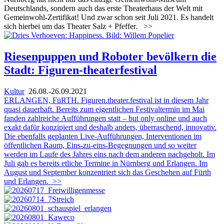
Deutschlands, sondern auch das erste Theaterhaus der Welt mit
Gemeinwohl-Zertifikat! Und zwar schon seit Juli 2021. Es handelt
sich hierbei um das Theater Salz + Pfeffer.
>>
Riesenpuppen und Roboter bevölkern die
Stadt: Figuren-theaterfestival
Kultur
26.08.-26.09.2021
ERLANGEN, FüRTH. Figuren.theater.festival ist in diesem Jahr
quasi dauerhaft. Bereits zum eigentlichen Festivaltermin im Mai
fanden zahlreiche Aufführungen statt – but only online und auch
exakt dafür konzipiert und deshalb anders, überraschend, innovativ.
Die ebenfalls geplanten Live-Aufführungen, Interventionen im
öffentlichen Raum, Eins-zu-eins-Begegnungen und so weiter
werden im Laufe des Jahres eins nach dem anderen nachgeholt. Im
Juli gab es bereits etliche Termine in Nürnberg und Erlangen. Im
August und September konzentriert sich das Geschehen auf Fürth
und Erlangen.
>>