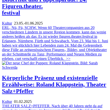
Figuren.theater.
festival
Kultur
23.05.-01.06.2025
ERL, Nü, Fü, SCHW. Wenn 60 Theatercompagnien aus 20
verschiedenen Ländern in unsere Region kommen, kann das wenig
anderes heißen als das: Es ist wieder figuren.theater.festival in
Erlangen, Nürnberg, Fürth und Schwabach. Vom 23. Mai bis 1. Juni
haben wir glücklich hier Lebenden zum 24. Mal die Gelegenheit,
diese Fülle an zeitgenössischem Figuren-, Bilder- und Objekttheater
an der Schnittstelle zu Tanz, Performance und Neuen Medien zu
erleben. curt verschafft einen Überblick.
>>
Körperliche Präsenz und existenzielle
Erzählweise: Roland Klappstein, Theater
Salz+Pfeffer
Kultur
01.02.2025
THEATER SALZ+PFEFFER. Nach über 40 Jahren steht da auf