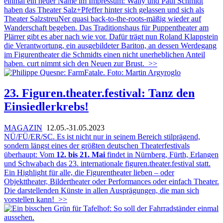
einmal ein neuer Name im Impressum: Wally und Paul Schmidt
haben das Theater Salz+Pfeffer hinter sich gelassen und sich als
Theater SalzstreuNer quasi back-to-the-roots-mäßig wieder auf
Wanderschaft begeben. Das Traditionshaus für Puppentheater am
Plärrer gibt es aber nach wie vor. Dafür trägt nun Roland Klappstein
die Verantwortung, ein ausgebildeter Bariton, an dessen Werdegang
im Figurentheater die Schmidts einen nicht unerheblichen Anteil
haben. curt nimmt sich den Neuen zur Brust.
>>
23. Figuren.theater.festival: Tanz den
Einsiedlerkrebs!
MAGAZIN
12.05.-31.05.2023
NÜ/FÜ/ER/SC. Es ist nicht nur in seinem Bereich stilprägend,
sondern längst eines der größten deutschen Theaterfestivals
überhaupt: Vom
12. bis 21. Mai
findet in Nürnberg, Fürth, Erlangen
und Schwabach das 23. internationale figuren.theater.festival statt.
Ein Highlight für alle, die Figurentheater lieben – oder
Objekttheater, Bildertheater oder Performances oder einfach Theater.
Die darstellenden Künste in allen Ausprägungen, die man sich
vorstellen kann!
>>