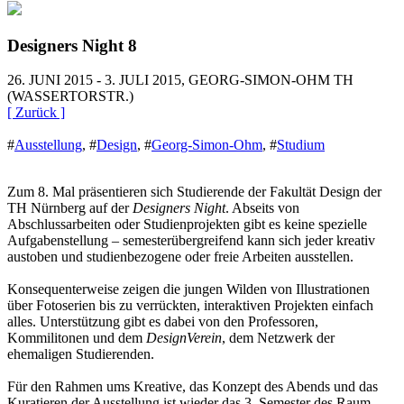
Designers Night 8
26. JUNI 2015 - 3. JULI 2015, GEORG-SIMON-OHM TH
(WASSERTORSTR.)
[ Zurück ]
#
Ausstellung
,
#
Design
,
#
Georg-Simon-Ohm
,
#
Studium
Zum 8. Mal präsentieren sich Studierende der Fakultät Design der
TH Nürnberg auf der
Designers Night
. Abseits von
Abschlussarbeiten oder Studienprojekten gibt es keine spezielle
Aufgabenstellung – semesterübergreifend kann sich jeder kreativ
austoben und studienbezogene oder freie Arbeiten ausstellen.
Konsequenterweise zeigen die jungen Wilden von Illustrationen
über Fotoserien bis zu verrückten, interaktiven Projekten einfach
alles. Unterstützung gibt es dabei von den Professoren,
Kommilitonen und dem
DesignVerein
, dem Netzwerk der
ehemaligen Studierenden.
Für den Rahmen ums Kreative, das Konzept des Abends und das
Kuratieren der Ausstellung ist wieder das 3. Semester des Raum-