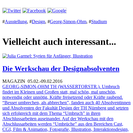
#
Ausstellung
,
#
Design
,
#
Georg-Simon-Ohm
,
#
Studium
Vielleicht auch interessant...
Die Werkschau der Designabsolventen
MAGAZIN
05.02.-09.02.2016
GEORG-SIMON-OHM TH (WASSERTORSTR.). Umbruch
findet im Kleinen und Großen statt, mal schön, mal unschön,
notwendig oder unnötig, Kräfte freisetzend oder Kräfte raubend.
“Besser umbrechen, als abbrechen”, fanden auch 40 Absolventinnen
und Absolventen der Fakultät Design der TH Nürnberg und setzten
sich erfolgreich mit dem Thema “Umbruch” in ihren
Abschlussarbeiten auseinander. Auf der Werkschau mit den
Abschlussarbeiten werden “Umbrüche” aus den Bereichen Cast,
CGI, Film & Animation, Fotografie, Illustration, Interaktionsdesign,