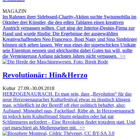
MAGAZIN
Im Rahmen ihrer Sideboard-Charity-Aktion suchte Swissmobilia im
Oktober drei Künstler, die den edlen Tablaren einen kreativen
Anstrich verpassen sollten. Curt ging der Interior-Design-Firma zur
Hand und wurde fündig: Die Ergebnisse der ausgewählten
Kreativschaffenden Neo Francesco, Bogi Nagy und Sina Simbürger
können sich sehen lassen. Wer nun eines der superschicken Unikate
sein Eigentum nennen und gleichzeitig dabei Gutes tun will, sollte
die Versteigerung Anfang nächsten Jahres nicht verpassen.
>>
Revolutionär: Hin&Herzo
Kultur
27.09.-30.09.2018
HERZOGENAURACH. Es mag sein, dass „Revolution“ für das
neue Herzogenauracher Kulturfestival etwas zu drastisch klingen
mag, schließlich ist der Begriff oft eher politisch behaftet, also:
Aufstand, Mistgabel raus, Fackellauf, Rübe ab. In Herzogenaurach
ist jedoch kein Kulturfreund Sturm gelaufen oder hat gar
Schlimmeres gefordert – Eine Revolution findet trotzdem statt. Und
curt marschiert als Medienpartner mit.
>>