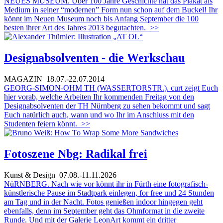
NEUES MUSEUM. Über 100 Jahre Geschichte hat das Plakat als
Medium in seiner “modernen” Form nun schon auf dem Buckel! Ihr
könnt im Neuen Museum noch bis Anfang September die 100
besten ihrer Art des Jahres 2013 begutachten.
>>
Designabsolventen - die Werkschau
MAGAZIN
18.07.-22.07.2014
GEORG-SIMON-OHM TH (WASSERTORSTR.). curt zeigt Euch
hier vorab, welche Arbeiten Ihr kommenden Freitag von den
Designabsolventen der TH Nürnberg zu sehen bekommt und sagt
Euch natürlich auch, wann und wo Ihr im Anschluss mit den
Studenten feiern könnt.
>>
Fotoszene Nbg: Radikal frei
Kunst & Design
07.08.-11.11.2026
NüRNBERG. Nach wie vor könnt ihr in Fürth eine fotografisch-
künstlerische Pause im Stadtpark einlegen, for free und 24 Stunden
am Tag und in der Nacht. Fotos genießen indoor hingegen geht
ebenfalls, denn im September geht das Ohmformat in die zweite
Runde. Und mit der Galerie LeonArt kommt ein dritter