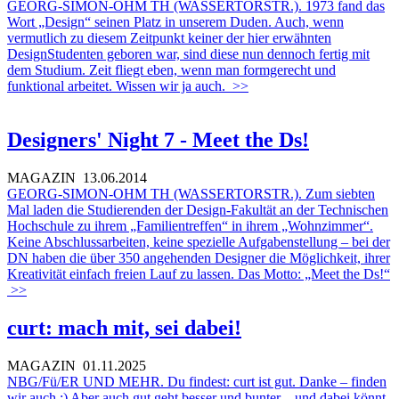
GEORG-SIMON-OHM TH (WASSERTORSTR.). 1973 fand das
Wort „Design“ seinen Platz in unserem Duden. Auch, wenn
vermutlich zu diesem Zeitpunkt keiner der hier erwähnten
DesignStudenten geboren war, sind diese nun dennoch fertig mit
dem Studium. Zeit fliegt eben, wenn man formgerecht und
funktional arbeitet. Wissen wir ja auch.
>>
Designers' Night 7 - Meet the Ds!
MAGAZIN
13.06.2014
GEORG-SIMON-OHM TH (WASSERTORSTR.). Zum siebten
Mal laden die Studierenden der Design-Fakultät an der Technischen
Hochschule zu ihrem „Familientreffen“ in ihrem „Wohnzimmer“.
Keine Abschlussarbeiten, keine spezielle Aufgabenstellung – bei der
DN haben die über 350 angehenden Designer die Möglichkeit, ihrer
Kreativität einfach freien Lauf zu lassen. Das Motto: „Meet the Ds!“
>>
curt: mach mit, sei dabei!
MAGAZIN
01.11.2025
NBG/Fü/ER UND MEHR. Du findest: curt ist gut. Danke – finden
wir auch ;) Aber auch gut geht besser und bunter – und dabei könnt