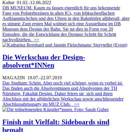
Kultur
01.02.-12.06.2022
DB MUSEUM. Kaum zu fassen eigentlich für uns bekennende
Fans von Polsterbezügen in alten ICs, von lebkuchenflachen
Aufklapptischchen und den Uhren in den Bahnhöfen allüberall, aber
es stimmt: Zum ersten Mal widmet sich eine Ausstellung im DB
Museum dem Design der Bahn. Sie tut dies in Form von 20
Episoden, die die Entwicklung des Designs Schritt für Schritt
nachvollziehen.
>>
Die Werkschau der Design-
absolvent*INNen
MAGAZIN
19.07.-22.07.2019
Das Studium: Schön. Aber noch viel schöner, wenn es vorbei ist.
Das finden auch die Absolventinnen und Absolventen der TH
Nürnberg, Fakultät Design. Daher feiern sie sich und ihren
Abschluss mit der alljährlichen Werkschau sowie anschliessender
Abschlussabrissparty im MUZ Club.
>>
Finish mit Vielfalt: Sideboards sind
bemalt