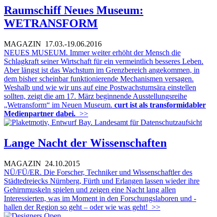
Raumschiff Neues Museum:
WETRANSFORM
MAGAZIN
17.03.-19.06.2016
NEUES MUSEUM. Immer weiter erhöht der Mensch die
Schlagkraft seiner Wirtschaft für ein vermeintlich besseres Leben.
Aber längst ist das Wachstum im Grenzbereich angekommen, in
dem bisher scheinbar funktionierende Mechanismen versagen.
Weshalb und wie wir uns auf eine Postwachstumsära einstellen
sollten, zeigt die am 17. März beginnende Ausstellungsreihe
„Wetransform“ im Neuen Museum.
curt ist als transformidabler
Medienpartner dabei.
>>
Lange Nacht der Wissenschaften
MAGAZIN
24.10.2015
NÜ/FÜ/ER. Die Forscher, Techniker und Wissenschaftler des
Städtedreiecks Nürnberg, Fürth und Erlangen lassen wieder ihre
Gehirnmuskeln spielen und zeigen eine Nacht lang allen
Interessierten, was im Moment in den Forschungslaboren und -
hallen der Region so geht – oder wie was geht!
>>