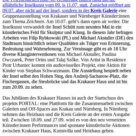
alljährliche Inselkunst vom 09. is 11.07. statt. Zunächst eröffnet am
09.07. aber nicht auf der Insel, sondern in der
Kreis Galerie
eine
Gruppenausstellung von Krakauer und Nürnberger Künstler:innen
zum Thema
Zeichnen
. Am 10.07. geht’s dann open air weiter. Die
Inselkunst verwandelt die
Insel Schütt zum neunten Mal in ein
künstlerisches Feld für Skulptur und Klang. In diesem Jahr befragen
Arbeiten von Filip Rybkowski (PL) und Michael Akstaller (DE) den
Stadtraum hinsichtlich seiner Qualitäten als Träger von Erinnerung,
Bedeutung und Wahrnehmung. Zur Vernissage gibt es ab 18 Uhr
diverse Klanginterventionen von
Michael Akstaller, Paulina
Owczarek, Peter Orins und Talaj Szőke. Von Artist in Residence
Piotr Urbaniec kommt ein audiovisuelles Projekt, eine Aktion für
Kinder von Stephan Schwarzmann.
Die Ausstellung bespielt neben
der Insel selbst den Hohen Steg, den Andreij-Sacharow-Platz, die
Fischergassen, die Steubrücke und das Krakauer Haus und ist bis
zum 20.09. zu sehen.
Das Jubiläum des Krakauer Hauses ist auch der Startschuss des
projekts PORTAL: eine Plattform für die Zusammenarbeit zwischen
Galerien und Off-Spaces aus Krakau und Nürnberg. In Nürnberg
nehmen das Heizhaus und die Kreis Galerie an der ersten Ausgabe
teil. Zwischen 18.09. und 27.09. wird es von den neu vernetzten
Künstler:innen Performances und spontane künstlerische Aktionen
zwischen Krakauer Haus, Kunstvilla und Heizhaus geben.