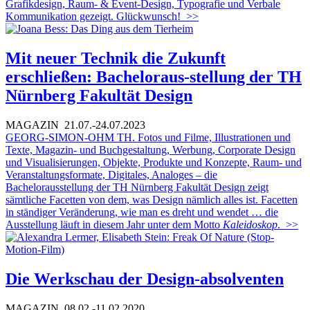
Grafikdesign, Raum- & Event-Design, Typografie und Verbale
Kommunikation gezeigt. Glückwunsch!
>>
Mit neuer Technik die Zukunft
erschließen: Bacheloraus-stellung der TH
Nürnberg Fakultät Design
MAGAZIN
21.07.-24.07.2023
GEORG-SIMON-OHM TH. Fotos und Filme, Illustrationen und
Texte, Magazin- und Buchgestaltung, Werbung, Corporate Design
und Visualisierungen, Objekte, Produkte und Konzepte, Raum- und
Veranstaltungsformate, Digitales, Analoges – die
Bachelorausstellung der TH Nürnberg Fakultät Design zeigt
sämtliche Facetten von dem, was Design nämlich alles ist. Facetten
in ständiger Veränderung, wie man es dreht und wendet … die
Ausstellung läuft in diesem Jahr unter dem Motto
Kaleidoskop
.
>>
Die Werkschau der Design-absolventen
MAGAZIN
08.02.-11.02.2020