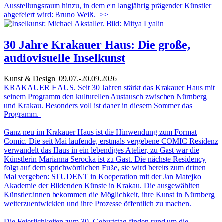
Ausstellungsraum hinzu, in dem ein langjährig prägender Künstler
abgefeiert wird: Bruno Weiß.
>>
30 Jahre Krakauer Haus: Die große,
audiovisuelle Inselkunst
Kunst & Design
09.07.-20.09.2026
KRAKAUER HAUS. Seit 30 Jahren stärkt das Krakauer Haus mit
seinem Programm den kulturellen Austausch zwischen Nürnberg
und Krakau. Besonders voll ist daher in diesem Sommer das
Programm.
Ganz neu im Krakauer Haus ist die Hinwendung zum Format
Comic. Die seit Mai laufende, erstmals vergebene COMIC Residenz
verwandelt das Haus in ein lebendiges Atelier, zu Gast war die
Künstlerin Marianna Serocka ist zu Gast. Die nächste Residency
folgt auf dem sprichwörtlichen Fuße, sie wird bereits zum dritten
Mal vergeben: STUDENT in Kooperation mit der Jan Matejko
Akademie der Bildenden Künste in Krakau. Die ausgewählten
Künstler:innen bekommen die Möglichkeit, ihre Kunst in Nürnberg
weiterzuentwicklen und ihre Prozesse öffentlich zu machen.
Die Feierlichkeiten zum 30. Geburtstag finden rund um die