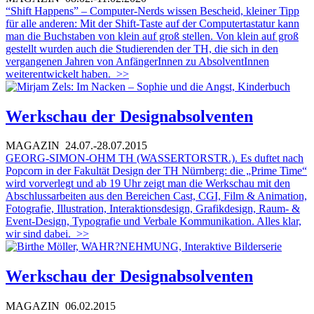
“Shift Happens” – Computer-Nerds wissen Bescheid, kleiner Tipp
für alle anderen: Mit der Shift-Taste auf der Computertastatur kann
man die Buchstaben von klein auf groß stellen. Von klein auf groß
gestellt wurden auch die Studierenden der TH, die sich in den
vergangenen Jahren von AnfängerInnen zu AbsolventInnen
weiterentwickelt haben.
>>
Werkschau der Designabsolventen
MAGAZIN
24.07.-28.07.2015
GEORG-SIMON-OHM TH (WASSERTORSTR.). Es duftet nach
Popcorn in der Fakultät Design der TH Nürnberg: die „Prime Time“
wird vorverlegt und ab 19 Uhr zeigt man die Werkschau mit den
Abschlussarbeiten aus den Bereichen Cast, CGI, Film & Animation,
Fotografie, Illustration, Interaktionsdesign, Grafikdesign, Raum- &
Event-Design, Typografie und Verbale Kommunikation. Alles klar,
wir sind dabei.
>>
Werkschau der Designabsolventen
MAGAZIN
06.02.2015