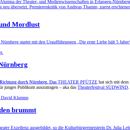
na der Theater- und Medienwissenschaften in Erlangen-Nürnberg) Jul
bst neu übersetzt. Premierenkritik von Andreas Thamm, zuerst erschiene
b und Mordlust
berg startet mit den Uraufführungen „Die erste Liebe hält 5 Jahre“ 
 Nürnberg
r Richtung durch Nürnberg. Das
THEATER PFÜTZE
hat sich mit dem
ür junges Publikum auszutragen – aka das
Theaterfestival SÜDWIND
.
Laden brummt
r Exzellenz ausgebildet, so die Kulturbürgermeisterin Dr. Julia Leh