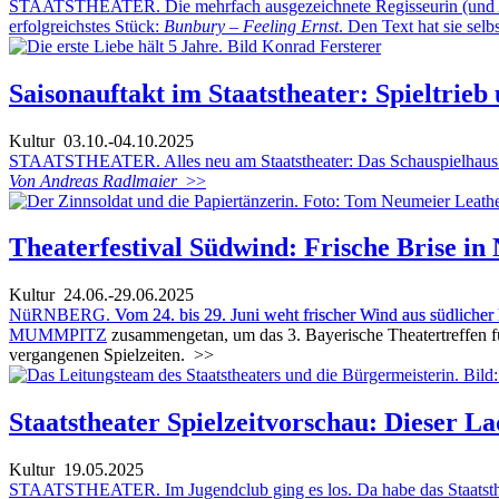
STAATSTHEATER. Die mehrfach ausgezeichnete Regisseurin (und Alum
erfolgreichstes Stück:
Bunbury – Feeling Ernst
. Den Text hat sie sel
Saisonauftakt im Staatstheater: Spieltrie
Kultur
03.10.-04.10.2025
STAATSTHEATER. Alles neu am Staatstheater: Das Schauspielhaus Nürn
Von Andreas Radlmaier
>>
Theaterfestival Südwind: Frische Brise in
Kultur
24.06.-29.06.2025
NüRNBERG.
Vom 24. bis 29. Juni weht frischer Wind aus südliche
MUMMPITZ
zusammengetan, um das 3. Bayerische Theatertreffen f
vergangenen Spielzeiten.
>>
Staatstheater Spielzeitvorschau: Dieser 
Kultur
19.05.2025
STAATSTHEATER. Im Jugendclub ging es los. Da habe das Staatstheate