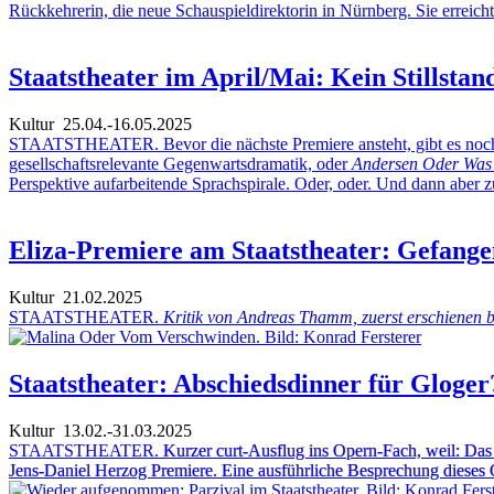
Rückkehrerin, die neue Schauspieldirektorin in Nürnberg. Sie erreich
Staatstheater im April/Mai: Kein Stillstan
Kultur
25.04.-16.05.2025
STAATSTHEATER. Bevor die nächste Premiere ansteht, gibt es noch 
gesellschaftsrelevante Gegenwartsdramatik, oder
Andersen Oder Was 
Perspektive aufarbeitende Sprachspirale. Oder, oder. Und dann aber
Eliza-Premiere am Staatstheater: Gefange
Kultur
21.02.2025
STAATSTHEATER.
Kritik von Andreas Thamm, zuerst erschienen b
Staatstheater: Abschiedsdinner für Gloger
Kultur
13.02.-31.03.2025
STAATSTHEATER.
Kurzer curt-Ausflug ins Opern-Fach, weil: Das 
Jens-Daniel Herzog Premiere. Eine ausführliche Besprechung dieses