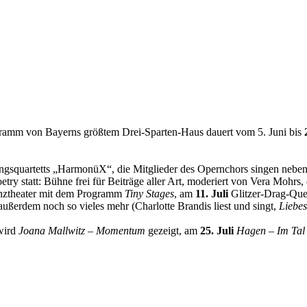
gramm von Bayerns größtem Drei-Sparten-Haus dauert vom 5. Juni bis
angsquartetts „HarmonüX“, die Mitglieder des Opernchors singen ne
ry statt: Bühne frei für Beiträge aller Art, moderiert von Vera Mohrs,
ztheater mit dem Programm
Tiny Stages
, am
11. Juli
Glitzer-Drag-Que
außerdem noch so vieles mehr (Charlotte Brandis liest und singt,
Liebes
ird
Joana Mallwitz – Momentum
gezeigt, am
25. Juli
Hagen – Im Tal