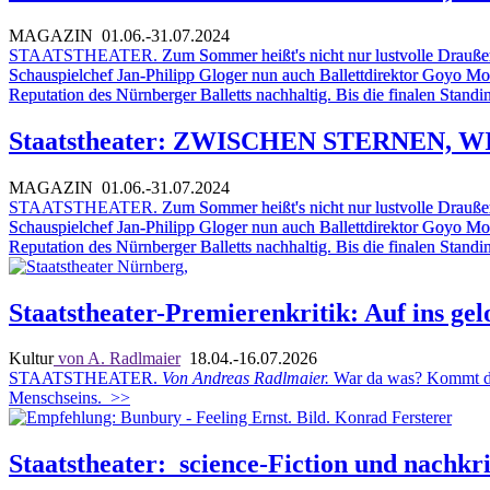
MAGAZIN
01.06.-31.07.2024
STAATSTHEATER.
Zum Sommer heißt's nicht nur lustvolle Drauße
Schauspielchef Jan-Philipp Gloger nun auch Ballettdirektor Goyo Mont
Reputation des Nürnberger Balletts nachhaltig. Bis die finalen Stand
Staatstheater: ZWISCHEN STERNEN,
MAGAZIN
01.06.-31.07.2024
STAATSTHEATER.
Zum Sommer heißt's nicht nur lustvolle Drauße
Schauspielchef Jan-Philipp Gloger nun auch Ballettdirektor Goyo Mont
Reputation des Nürnberger Balletts nachhaltig. Bis die finalen Stand
Staatstheater-Premierenkritik: Auf ins gel
Kultur
von A. Radlmaier
18.04.-16.07.2026
STAATSTHEATER.
Von Andreas Radlmaier.
War da was? Kommt da 
Menschseins.
>>
Staatstheater: science-Fiction und nachkr