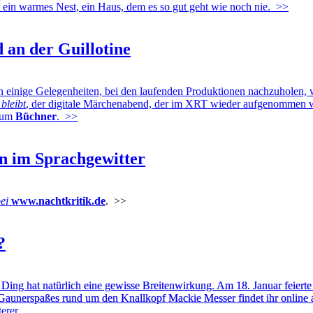
t ein warmes Nest, ein Haus, dem es so gut geht wie noch nie.
>>
d an der Guillotine
einige Gelegenheiten, bei den laufenden Produktionen nachzuholen, 
bleibt
, der digitale Märchenabend, der im XRT wieder aufgenommen 
 zum
Büchner
.
>>
n im Sprachgewitter
ei
www.nachtkritik.de
.
>>
?
Ding hat natürlich eine gewisse Breitenwirkung. Am 18. Januar feierte
 Gaunerspaßes rund um den Knallkopf Mackie Messer findet ihr online