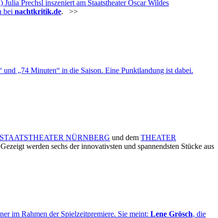
ia Prechsl inszeniert am Staatstheater Oscar Wildes
n bei
nachtkritik.de
.
>>
und „74 Minuten“ in die Saison. Eine Punktlandung ist dabei.
STAATSTHEATER NÜRNBERG
und dem
THEATER
 Gezeigt werden sechs der innovativsten und spannendsten Stücke aus
ner im Rahmen der Spielzeitpremiere. Sie meint:
Lene Grösch
, die