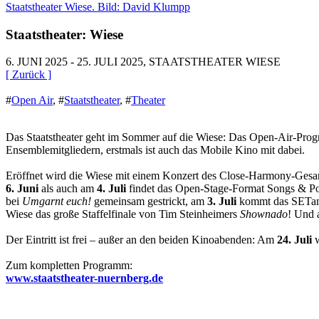
Staatstheater Wiese. Bild: David Klumpp
Staatstheater: Wiese
6. JUNI 2025 - 25. JULI 2025, STAATSTHEATER WIESE
[ Zurück ]
#
Open Air
,
#
Staatstheater
,
#
Theater
Das Staatstheater geht im Sommer auf die Wiese: Das Open-Air-Pro
Ensemblemitgliedern, erstmals ist auch das Mobile Kino mit dabei.
Eröffnet wird die Wiese mit einem Konzert des Close-Harmony-Ges
6. Juni
als auch am
4. Juli
findet das Open-Stage-Format Songs & Poet
bei
Umgarnt euch!
gemeinsam gestrickt, am
3. Juli
kommt das SETan
Wiese das große Staffelfinale von Tim Steinheimers
Shownado
! Und 
Der Eintritt ist frei – außer an den beiden Kinoabenden: Am
24. Juli
w
Zum kompletten Programm:
www.staatstheater-nuernberg.de